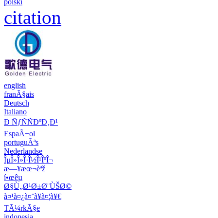
polski
citation
english
franÃ§ais
Deutsch
Italiano
Ð ÑƒÑÑÐºÐ¸Ð¹
EspaÃ±ol
portuguÃªs
Nederlandse
ÎµÎ»Î»Î·Î½Î¹ÎºÎ¬
æ—¥æœ¬èªž
í•œêµ­
Ø§Ù„Ø¹Ø±Ø¨ÙŠØ©
à¤¹à¤¿à¤¨à¥à¤¦à¥€
TÃ¼rkÃ§e
indonesia