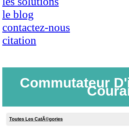
les solutions
le blog
contactez-nous
citation
Commutateur D'i
Coura
Toutes Les CatÃ©gories