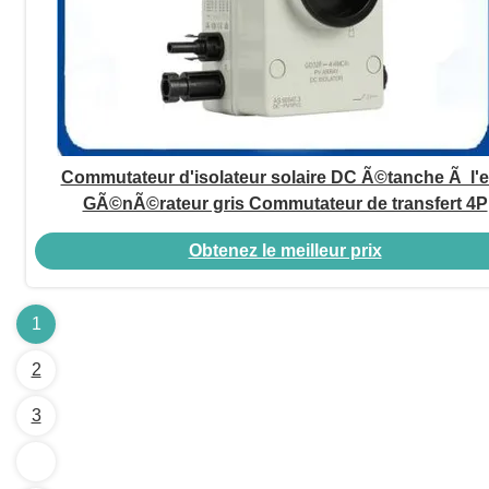
Commutateur d'isolateur solaire DC Ã©tanche Ã l'
GÃ©nÃ©rateur gris Commutateur de transfert 4P
Obtenez le meilleur prix
1
2
3