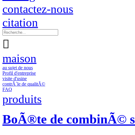
contactez-nous
citation

maison
au sujet de nous
Profil d'entreprise
visite d'usine
contrÃ´le de qualitÃ©
FAQ
produits
BoÃ®te de combinÃ© so