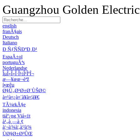
Guangzhou Golden Electric 
english
franÃ§ais
Deutsch
Italiano
Ð ÑƒÑÑÐºÐ¸Ð¹
EspaÃ±ol
portuguÃªs
Nederlandse
ÎµÎ»Î»Î·Î½Î¹ÎºÎ¬
æ—¥æœ¬èªž
í•œêµ­
Ø§Ù„Ø¹Ø±Ø¨ÙŠØ©
à¤¹à¤¿à¤¨à¥à¤¦à¥€
TÃ¼rkÃ§e
indonesia
tiáº¿ng Viá»‡t
à¹„à¸—à¸¢
à¦¬à¦¾à¦‚à¦²à¦¾
ÙØ§Ø±Ø³ÛŒ