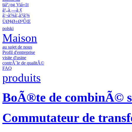
tiáº¿ng Viá»‡t
à¹„à¸—à¸¢
à¦¬à¦¾à¦‚à¦²à¦¾
ÙØ§Ø±Ø³ÛŒ
polski
Maison
au sujet de nous
Profil d'entreprise
visite d'usine
contrÃ´le de qualitÃ©
FAQ
produits
BoÃ®te de combinÃ© so
Commutateur de transf