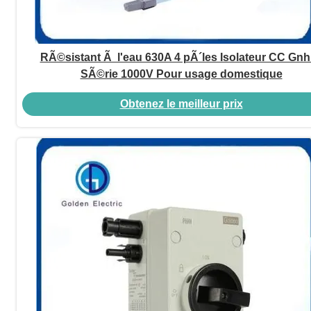
RÃ©sistant Ã l'eau 630A 4 pÃ´les Isolateur CC Gn
SÃ©rie 1000V Pour usage domestique
Obtenez le meilleur prix