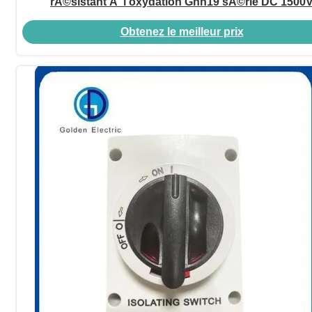
rÃ©sistant Ã l'oxydation Gnh19 sÃ©rie DC 1500
Obtenez le meilleur prix