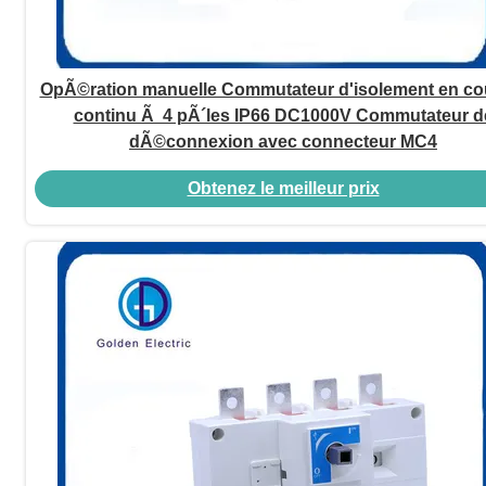
OpÃ©ration manuelle Commutateur d'isolement en co
continu Ã 4 pÃ´les IP66 DC1000V Commutateur d
dÃ©connexion avec connecteur MC4
Obtenez le meilleur prix