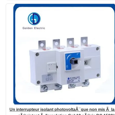
Un interrupteur isolant photovoltaÃ¯que non mis Ã la 