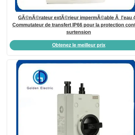
GÃ©nÃ©rateur extÃ©rieur impermÃ©able Ã l'eau 
Commutateur de transfert IP66 pour la protection cont
surtension
Obtenez le meilleur prix