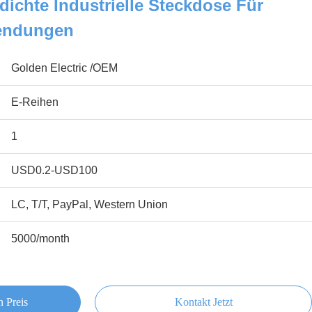
dichte Industrielle Steckdose Für
wendungen
Golden Electric /OEM
E-Reihen
1
USD0.2-USD100
LC, T/T, PayPal, Western Union
5000/month
n Preis
Kontakt Jetzt