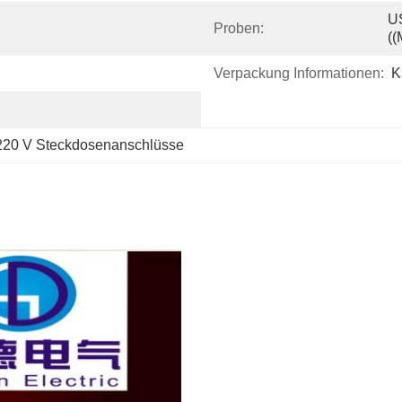
US
Proben:
((
Verpackung Informationen:
K
220 V Steckdosenanschlüsse