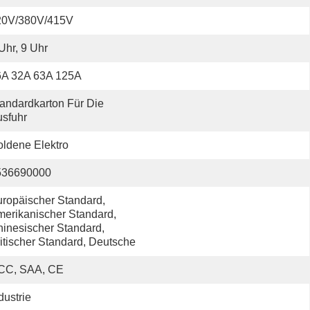
20V/380V/415V
Uhr, 9 Uhr
6A 32A 63A 125A
andardkarton Für Die 
sfuhr
ldene Elektro
536690000
ropäischer Standard, 
erikanischer Standard, 
inesischer Standard, 
itischer Standard, Deutsche
CC, SAA, CE
dustrie