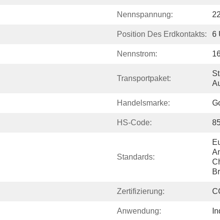
Nennspannung:
2
Position Des Erdkontakts:
6 
Nennstrom:
1
St
Transportpaket:
Au
Handelsmarke:
Go
HS-Code:
8
Eu
Am
Standards:
Ch
Br
Zertifizierung:
C
Anwendung:
In