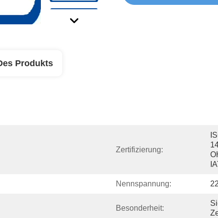
Des Produkts
IS
14
Zertifizierung:
O
I
Nennspannung:
2
Si
Besonderheit:
Ze