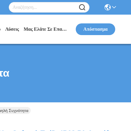
ο
Λύσεις
Μας Ελάτε Σε Επαφή Με
Απόσπασμα
τα
μηλή Συχνότητα