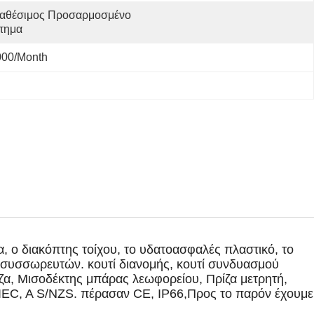
ιαθέσιμος Προσαρμοσμένο 
τημα
000/month
, ο διακόπτης τοίχου, το υδατοασφαλές πλαστικό, το
 συσσωρευτών. κουτί διανομής, κουτί συνδυασμού
ίζα, Μισοδέκτης μπάρας λεωφορείου, Πρίζα μετρητή,
 IEC, A S/NZS. πέρασαν CE, IP66,Προς το παρόν έχουμε