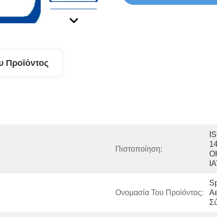
υ Προϊόντος
IS
14
Πιστοποίηση:
O
I
Sp
Ονομασία Του Προϊόντος:
Αε
Σ