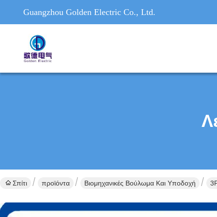
Guangzhou Golden Electric Co., Ltd.
Λ
Σπίτι
προϊόντα
Βιομηχανικές Βούλωμα Και Υποδοχή
3P