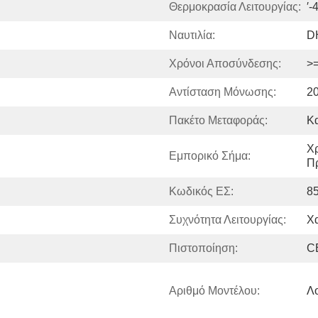
Θερμοκρασία Λειτουργίας:
′
Ναυτιλία:
DH
Χρόνοι Αποσύνδεσης:
>
Αντίσταση Μόνωσης:
2
Πακέτο Μεταφοράς:
Κ
Χρ
Εμπορικό Σήμα:
Π
Κωδικός ΕΣ:
8
Συχνότητα Λειτουργίας:
Χ
Πιστοποίηση:
C
Αριθμό Μοντέλου:
Λο