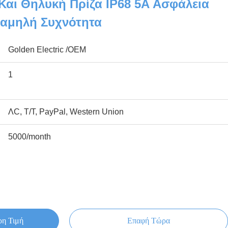
Και Θηλυκή Πρίζα IP68 5A Ασφάλεια
Χαμηλή Συχνότητα
Golden Electric /OEM
1
ΛC, T/T, PayPal, Western Union
5000/month
ρη Τιμή
Επαφή Τώρα