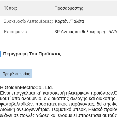
Τύπος:
Προσαρμοστής
Συσκευασία Λεπτομέρειες:
Καρτόνι/παλέτα
Επισημαίνω:
3P Άντρας και θηλυκή πρίζα
, 
5Α Ά
Περιγραφή Του Προϊόντος
Προφίλ εταιρείας
Η GoldenElectricCo., Ltd.
Είναι επαγγελματική κατασκευή ηλεκτρικών προϊόντων.Ό
κουτί από αλουμίνιο, ο διακόπτης αλλαγής και διακοπ
φωτοβολταϊκών. προστατευτικός παράγοντας, δείκτης
Φώ
Αιολική ανεμογεννήτρια, Τερματικό μπλοκ, Ηλιακό προϊ
εξάγει σε πολλές χώρες και έχουμε εξυπηρετήσει αυτούς