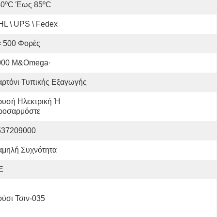
-40ºC Έως 85ºC
L \ UPS \ Fedex
= 500 Φορές
000 M&Omega·
αρτόνι Τυπικής Εξαγωγής
υσή Ηλεκτρική Ή 
ροσαρμόστε
537209000
αμηλή Συχνότητα
E
ύσι Τσιν-035