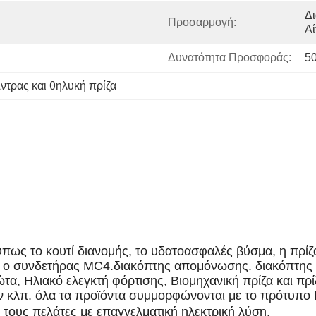
Δ
Προσαρμογή:
Αί
Δυνατότητα Προσφοράς:
5
ντρας και θηλυκή πρίζα
πως το κουτί διανομής, το υδατοασφαλές βύσμα, η πρίζα
ής, ο συνδετήρας MC4.διακόπτης απομόνωσης. διακόπτης
τα, Ηλιακό ελεγκτή φόρτισης, Βιομηχανική πρίζα και πρ
όν κλπ. όλα τα προϊόντα συμμορφώνονται με το πρότυπο
 τους πελάτες με επαγγελματική ηλεκτρική λύση.