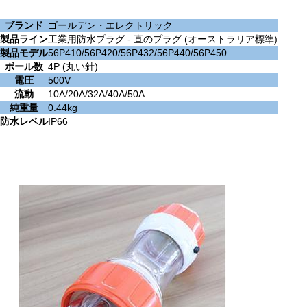
ブランド
ゴールデン・エレクトリック
製品ライン
工業用防水プラグ - 直のプラグ (オーストラリア標準)
製品モデル
56P410/56P420/56P432/56P440/56P450
ポール数
4P (丸い針)
電圧
500V
流動
10A/20A/32A/40A/50A
純重量
0.44kg
防水レベル
IP66