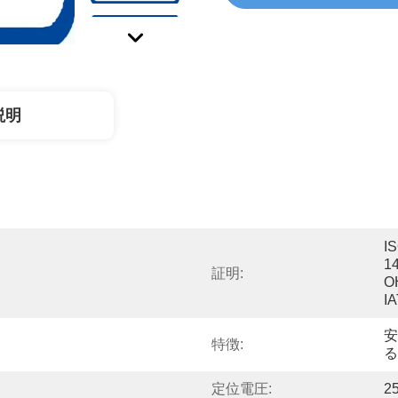
説明
IS
14
証明:
O
I
安
特徴:
る
定位電圧:
2