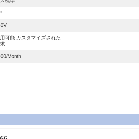
ス標準
P
50V
用可能 カスタマイズされた
求
000/month
66