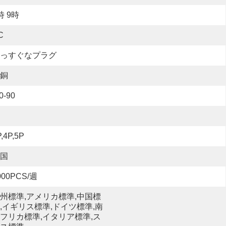
時 9時
C
っすぐなプラグ
銅
0-90
,4P,5P
国
000PCS/週
州標準,アメリカ標準,中国標
,イギリス標準,ドイツ標準,南
フリカ標準,イタリア標準,ス