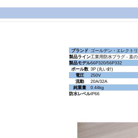
ブランド
ゴールデン・エレクトリ
製品ライン
工業用防水プラグ - 直
製品モデル
56P320/56P332
ポール数
3P (丸い針)
電圧
250V
流動
20A/32A
純重量
0.44kg
防水レベル
IP66