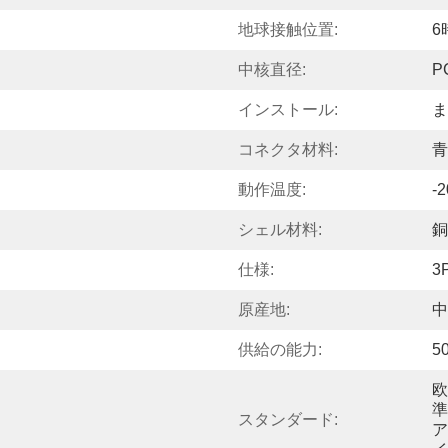
地球接触位置:
6
中核直径:
P
インストール:
ま
コネクタ材料:
青
動作温度:
-2
シェル材料:
銅
仕様:
3P
原産地:
中
供給の能力:
5
欧
準
スタンダード:
ア