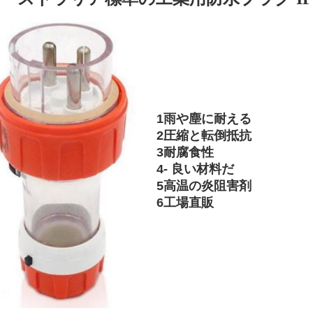
1雨や塵に耐える
2圧縮と転倒抵抗
3耐腐食性
4- 良い材料だ
5高温の炎阻害剤
6工場直販