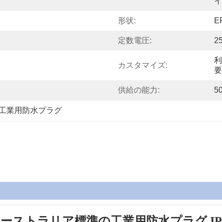
イ
形状:
E
定数電圧:
2
利
カスタマイズ:
要
供給の能力:
5
工業用防水プラグ
ーストラリア標準の工業用防水プラグ IP