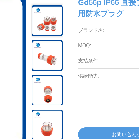
Gd56p IP6
用防水プラグ
ブランド名:
MOQ:
支払条件:
供給能力:
お問い合わ