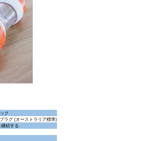
ック
のプラグ (オーストラリア標準)
継続する.