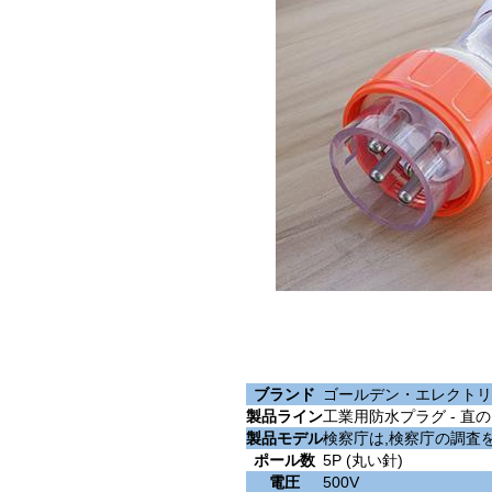
ブランド
ゴールデン・エレクトリ
製品ライン
工業用防水プラグ - 直
製品モデル
検察庁は,検察庁の調査を
ポール数
5P (丸い針)
電圧
500V