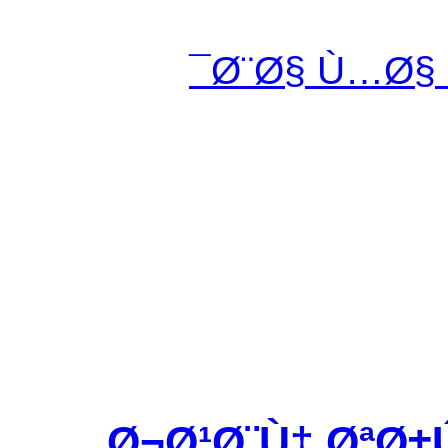
Ø¨Ø§ Ù…Ø§
Ø¬Ø¹Ø¨Ù‡ ØªØ