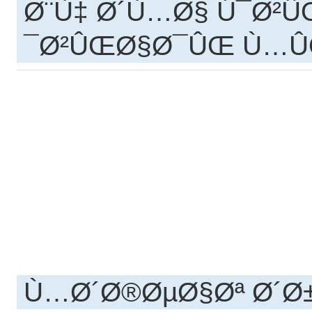
Ø¨Ù‡ Ø´Ù…Ø§ Ú¯Ø²
Ø²ÛŒØ§Ø¯ÛŒ Ù…ÛŒ
Ù…Ø´Ø®ØµØ§Øª Ø´Ø