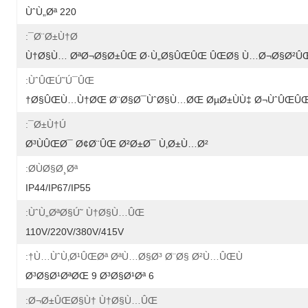
220 ÙˆÙ„Øª
Ø¨Ø±Ù†Ø¯:
Ù†Ø§Ù… ØªØ¬Ø§Ø±ÛŒ Ø·Ù„Ø§ÛŒÛŒ ÛŒØ§ Ù…Ø¬Ø§Ø²Û
ÙˆÛŒÚ˜Ú¯ÛŒ:
Ø§ÛŒÙ…Ù†ØŒ Ø¨Ø§Ø¯ÙˆØ§Ù…ØŒ ØµØ±ÙÙ‡ Ø¬ÙˆÛŒÛŒ 
Ø±Ù†Ú¯:
Ø³ÙÛŒØ¯ Ø¢Ø¨ÛŒ Ø²Ø±Ø¯ Ù‚Ø±Ù…Ø²
Ø­ÙØ§Ø¸Øª:
IP44/IP67/IP55
ÙˆÙ„ØªØ§Ú˜ Ù†Ø§Ù…ÛŒ:
110V/220V/380V/415V
Ù…ÙˆÙ‚Ø¹ÛŒØª ØªÙ…Ø§Ø³ Ø¨Ø§ Ø²Ù…ÛŒÙ†:
6 Ø³Ø§Ø¹ØªØŒ 9 Ø³Ø§Ø¹Øª
Ø¬Ø±ÛŒØ§Ù† Ù†Ø§Ù…ÛŒ: