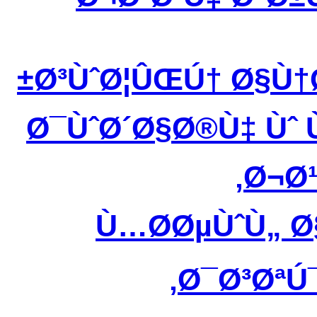
Ø³ÙˆØ¦ÛŒÚ† Ø§Ù†
Ø¯ÙˆØ´Ø§Ø®Ù‡ Ùˆ
Ø¬Ø¹
Ù…Ø­ØµÙˆÙ„ 
Ø¯Ø³ØªÚ¯