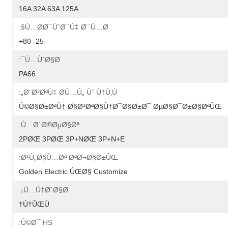
16A 32A 63A 125A
Ù…Ø­Ø¯ÙˆØ¯Ù‡ Ø¯Ù…Ø§:
-25- 80+
Ù…ÙˆØ§Ø¯:
PA66
Ø¨Ø³ØªÙ‡ Ø­Ù…Ù„ Ùˆ Ù†Ù‚Ù„:
Ú©Ø§Ø±ØªÙ† Ø§Ø³ØªØ§Ù†Ø¯Ø§Ø±Ø¯ ØµØ§Ø¯Ø±Ø§ØªÛŒ
Ù…Ø´Ø®ØµØ§Øª:
2PØŒ 3PØŒ 3P+NØŒ 3P+N+E
Ø¹Ù„Ø§Ù…Øª ØªØ¬Ø§Ø±ÛŒ:
Golden Electric ÛŒØ§ Customize
Ù…Ù†Ø´Ø§Ø¡:
Ú†ÛŒÙ†
Ú©Ø¯ HS: