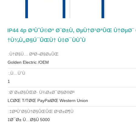
IP44 4p Ø³ÙˆÚ©Øª Ø¨Ø±Ù‚ ØµÙ†Ø¹ØªÛŒ Ù†ØµØ
Ù¾Ù„Ø§Ú¯ÛŒÙ† Ù‡Ø¯ÙÙˆÙ†
Ù†Ø§Ù… ØªØ¬Ø§Ø±ÛŒ:
Golden Electric /OEM
Ù…ÙˆÙ‚:
1
Ø´Ø±Ø§ÛŒØ· Ù¾Ø±Ø¯Ø§Ø®Øª:
LCØŒ T/TØŒ PayPalØŒ Western Union
ØªÙˆØ§Ù†Ø§ÛŒÛŒ Ø¹Ø±Ø¶Ù‡:
5000 Ø¯Ø± Ù…Ø§Ù‡