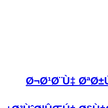
Ø¬Ø¹Ø¨Ù‡ ØªØ