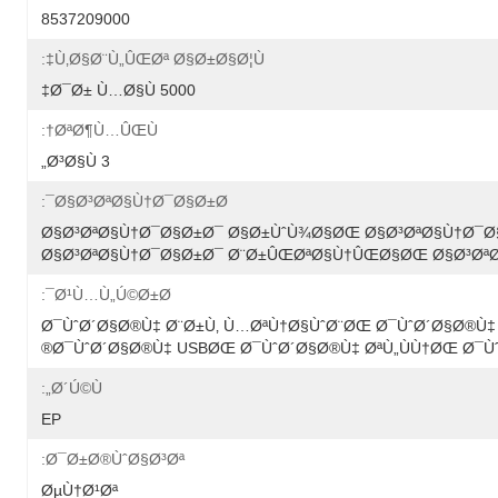
8537209000
Ù‚Ø§Ø¨Ù„ÛŒØª Ø§Ø±Ø§Ø¦Ù‡:
5000 Ø¯Ø± Ù…Ø§Ù‡
ØªØ¶Ù…ÛŒÙ†:
3 Ø³Ø§Ù„
Ø§Ø³ØªØ§Ù†Ø¯Ø§Ø±Ø¯:
Ø§Ø³ØªØ§Ù†Ø¯Ø§Ø±Ø¯ Ø§Ø±ÙˆÙ¾Ø§ØŒ Ø§Ø³ØªØ§Ù†Ø¯
Ø§Ø³ØªØ§Ù†Ø¯Ø§Ø±Ø¯ Ø¨Ø±ÛŒØªØ§Ù†ÛŒØ§ØŒ Ø§Ø³ØªØ
Ø¹Ù…Ù„Ú©Ø±Ø¯:
Ø¯ÙˆØ´Ø§Ø®Ù‡ Ø¨Ø±Ù‚ Ù…ØªÙ†Ø§ÙˆØ¨ØŒ Ø¯ÙˆØ´Ø§Ø®Ù
Ø¯ÙˆØ´Ø§Ø®Ù‡ USBØŒ Ø¯ÙˆØ´Ø§Ø®Ù‡ ØªÙ„ÙÙ†ØŒ Ø¯Ù
Ø´Ú©Ù„:
EP
Ø¯Ø±Ø®ÙˆØ§Ø³Øª:
ØµÙ†Ø¹Øª