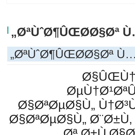
ØªÙˆØ¶ÛŒØ­Ø§Øª Ù…
ØªÙˆØ¶ÛŒØ­Ø§Øª Ù…
Ø§ÛŒÙ†
ØµÙ†Ø¹Øª
Ø§ØªØµØ§Ù„ Ù†Ø³
Ø§ØªØµØ§Ù„ Ø¨Ø±Ù‚
Øª Ø±Ù‚Ø