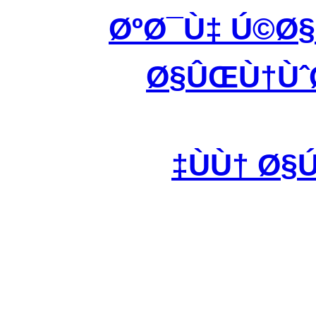
ØºØ¯Ù‡ Ú©Ø
Ø§ÛŒÙ†ÙˆØ
ÙÙ† Ø§