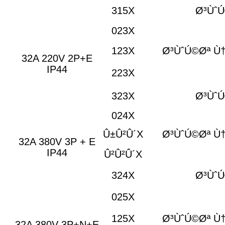
315X
Ø³Ùˆ
023X
123X
Ø³ÙˆÚ©Øª Ù
32A 220V 2P+E
IP44
223X
323X
Ø³Ùˆ
024X
Û±Û²Û´X
Ø³ÙˆÚ©Øª Ù
32A 380V 3P + E
IP44
Û²Û²Û´X
324X
Ø³Ùˆ
025X
125X
Ø³ÙˆÚ©Øª Ù
32A 380V 3P+N+E