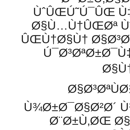
ÙˆÛŒÚ˜Ú¯ÛŒ 
Ø§Ù…Ù†ÛŒØª Ùˆ
ÛŒÙ†Ø§Ù† Ø§Ø³Øª
Ú¯Ø³ØªØ±Ø¯Ù
Ø§Ù†
Ø§Ø³ØªÙ
Ù¾Ø±Ø¯Ø§Ø²Ø´
Ø¨Ø±Ù‚ØŒ Ø