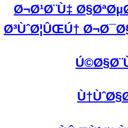
Ø¬Ø¹Ø¨Ù‡ Ø§ØªØ
Ø³ÙˆØ¦ÛŒÚ† Ø¬Ø¯Ø
Ú©Ø§Ø¨
Ù†ÙˆØ§