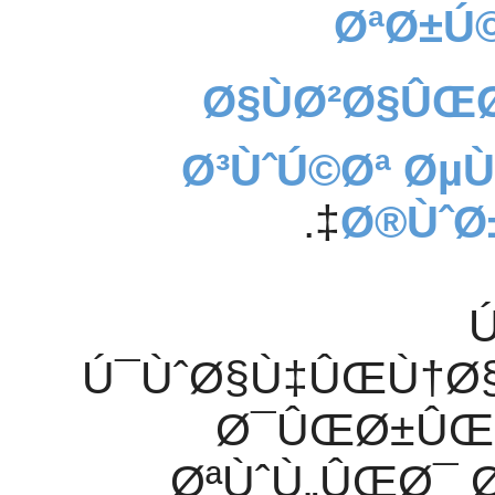
ØªØ±Ú©
Ø§ÙØ²Ø§ÛŒ
Ø³ÙˆÚ©Øª Øµ
Ø®ÙˆØ
Ú¯ÙˆØ§Ù‡ÛŒÙ†Ø
Ø¯ÛŒØ±ÛŒØª
ØªÙˆÙ„ÛŒØ¯