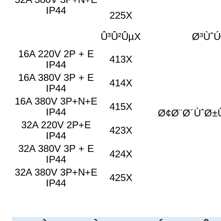
IP44
225X
Û³Û²ÛµX
Ø³Ùˆ
16A 220V 2P + E
413X
IP44
16A 380V 3P + E
414X
IP44
16A 380V 3P+N+E
415X
IP44
Ø¢Ø¨Ø´ÙˆØ±
32A 220V 2P+E
423X
IP44
32A 380V 3P + E
424X
IP44
32A 380V 3P+N+E
425X
IP44