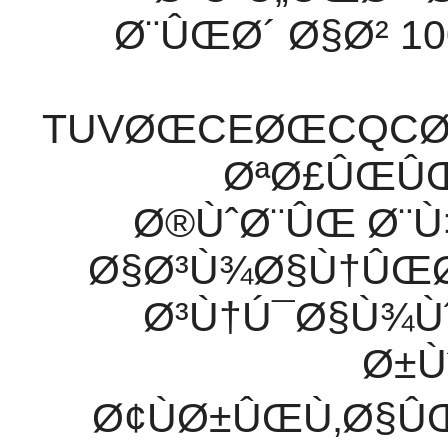
Ø¨ÛŒØ´ Ø§Ø² 1
TUVØŒCEØŒCQC
ØªØ£ÛŒÛŒ
Ø®ÙˆØ¨ÛŒ Ø¨Ù
Ø§Ø³Ù¾Ø§Ù†ÛŒ
Ø³Ù†Ú¯Ø§Ù¾
Ø±Ù
Ø¢ÙØ±ÛŒÙ‚Ø§ÛŒ