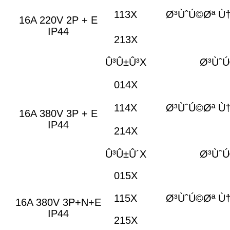
113X
Ø³ÙˆÚ©Øª Ù
16A 220V 2P + E
IP44
213X
Û³Û±Û³X
Ø³Ùˆ
014X
114X
Ø³ÙˆÚ©Øª Ù
16A 380V 3P + E
IP44
214X
Û³Û±Û´X
Ø³Ùˆ
015X
115X
Ø³ÙˆÚ©Øª Ù
16A 380V 3P+N+E
IP44
215X