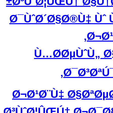
Ø³ÙˆØ¦ÛŒÚ† Ø§Ù†
Ø¯ÙˆØ´Ø§Ø®Ù‡ Ùˆ
Ø¬Ø¹
Ù…Ø­ØµÙˆÙ„ 
Ø¯Ø³ØªÚ¯
Ø¬Ø¹Ø¨Ù‡ Ø§ØªØ
Ø³ÙˆØ¦ÛŒÚ† Ø¬Ø¯Ø