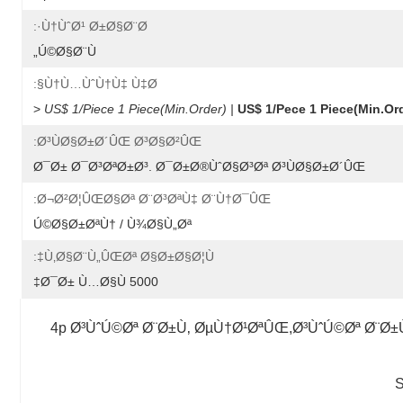
Ù†ÙˆØ¹ Ø±Ø§Ø¨Ø·:
Ú©Ø§Ø¨Ù„
Ù†Ù…ÙˆÙ†Ù‡ Ù‡Ø§:
 <
US$ 1/Piece 1 Piece(Min.Order) |
US$ 1/Pece 1 Piece(Min.Ord
Ø³ÙØ§Ø±Ø´ÛŒ Ø³Ø§Ø²ÛŒ:
Ø¯Ø± Ø¯Ø³ØªØ±Ø³. Ø¯Ø±Ø®ÙˆØ§Ø³Øª Ø³ÙØ§Ø±Ø´ÛŒ
Ø¬Ø²Ø¦ÛŒØ§Øª Ø¨Ø³ØªÙ‡ Ø¨Ù†Ø¯ÛŒ:
Ú©Ø§Ø±ØªÙ† / Ù¾Ø§Ù„Øª
Ù‚Ø§Ø¨Ù„ÛŒØª Ø§Ø±Ø§Ø¦Ù‡:
5000 Ø¯Ø± Ù…Ø§Ù‡
4p Ø³ÙˆÚ©Øª Ø¨Ø±Ù‚ ØµÙ†Ø¹ØªÛŒ,Ø³ÙˆÚ©Øª Ø¨Ø±
S