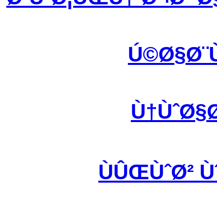
Ú©Ø§Ø¨
Ù†ÙˆØ§
ÙÛŒÙˆØ² 