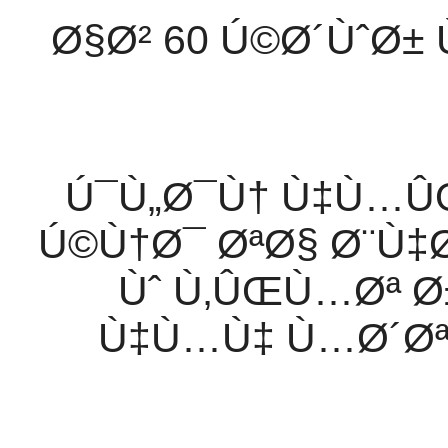
Ø§Ø² 60 Ú©Ø´ÙˆØ±
- Ú¯Ù„Ø¯Ù† Ù‡Ù…
Ú©Ù†Ø¯ ØªØ§ Ø¨Ù
Ùˆ Ù‚ÛŒÙ…Øª Ø
Ù‡Ù…Ù‡ Ù…Ø´Øª