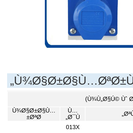
Ù¾Ø§Ø±Ø§Ù…ØªØ±Ù‡
Ù¾Ø§Ø±Ø§Ù…
Ù…
Øª
ØªØ±
Ø¯Ù„
013X