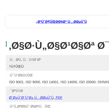
ØªÙˆØ¶ÛŒØ­Ø§Øª Ù…Ø­ØµÙˆÙ„
Ø§Ø·Ù„Ø§Ø¹Ø§Øª Ø
Ù…Ø­Ù„ Ù…Ù†Ø¨Ø¹:
Ú†ÛŒÙ†
Ú¯ÙˆØ§Ù‡ÛŒ:
ISO 9001, ISO 9000, ISO 14001, ISO 14000, ISO 20000, OHS
Ø³Ù†Ø¯:
Ø¨Ø±ÙˆØ´ÙˆØ± Ù…Ø­ØµÙˆÙ„ PDF
ÙˆÙ„ØªØ§Ú˜ Ø§Ø³Ù…ÛŒ: