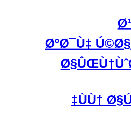
Ø
ØºØ¯Ù‡ Ú©Ø
Ø§ÛŒÙ†ÙˆØ
ÙÙ† Ø§