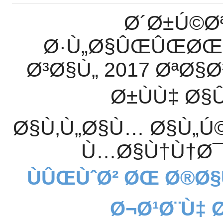
- Ø´Ø±Ú
Ø·Ù„Ø§ÛŒÛŒØŒ
Ø³Ø§Ù„ 2017 ØªØ§
Ø±ÙÙ‡ Ø
Ø§Ù‚Ù„Ø§Ù… Ø§Ù„Ú
Ù…Ø§Ù†Ù†Ø
ÙÛŒÙˆØ² ØŒ Ø®Ø
Ø¬Ø¹Ø¨Ù‡ 