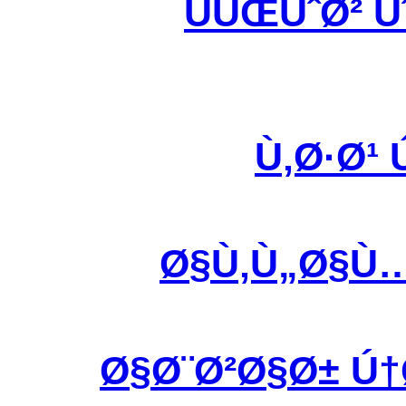
ÙÛŒÙˆØ² 
Ù‚Ø·Ø¹
Ø§Ù‚Ù„Ø§Ù
Ø§Ø¨Ø²Ø§Ø± Ú