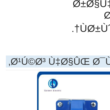
Ø±Ø§Ù
ÙØ±Ù
Ø¹Ú©Ø³ Ù‡Ø§ÛŒ Ø¯Ù