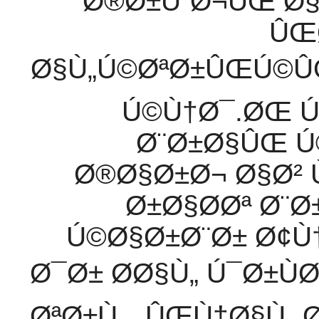
Ø®Ø±ÙˆØ¬ÛŒ Ø§
ÛŒ
Ø§Ù„Ú©ØªØ±ÛŒÚ©Û
Ú©Ù†Ø¯.ØŒ 
Ø¨Ø±Ø§ÛŒ Ú
Ø®Ø§Ø±Ø¬ Ø§Ø² 
Ø±Ø§Ø­Øª Ø¨
Ú©Ø§Ø±Ø¨Ø± Ø¢Ù
Ø¯Ø± Ø­Ø§Ù„ Ú¯Ø±ÙØ
ØªØ±Ù…ÛŒÙ†Ø§Ù„ Ø