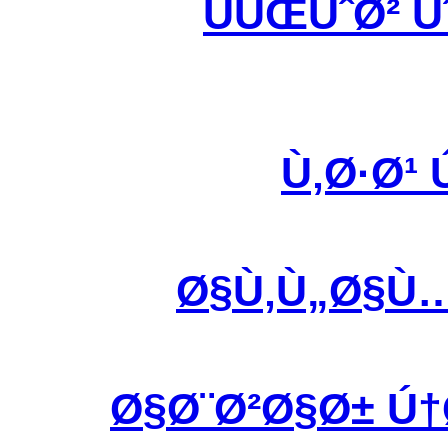
ÙÛŒÙˆØ² 
Ù‚Ø·Ø¹
Ø§Ù‚Ù„Ø§Ù
Ø§Ø¨Ø²Ø§Ø± Ú