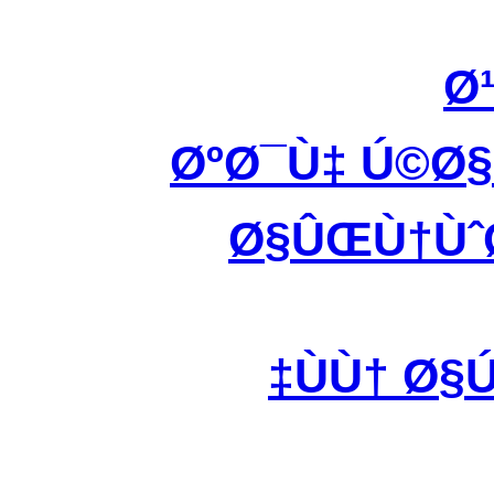
Ø
ØºØ¯Ù‡ Ú©Ø
Ø§ÛŒÙ†ÙˆØ
ÙÙ† Ø§