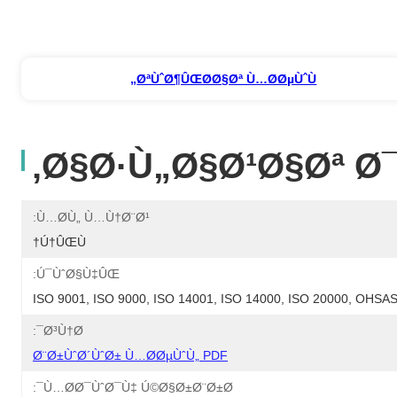
ØªÙˆØ¶ÛŒØ­Ø§Øª Ù…Ø­ØµÙˆÙ„
Ø§Ø·Ù„Ø§Ø¹Ø§Øª Ø
Ù…Ø­Ù„ Ù…Ù†Ø¨Ø¹:
Ú†ÛŒÙ†
Ú¯ÙˆØ§Ù‡ÛŒ:
ISO 9001, ISO 9000, ISO 14001, ISO 14000, ISO 20000, OHS
Ø³Ù†Ø¯:
Ø¨Ø±ÙˆØ´ÙˆØ± Ù…Ø­ØµÙˆÙ„ PDF
Ù…Ø­Ø¯ÙˆØ¯Ù‡ Ú©Ø§Ø±Ø¨Ø±Ø¯: