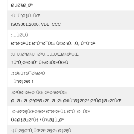
Ø­ÙØ§Ø¸Øª
Ú¯ÙˆØ§Ù‡ÛŒ:
ISO9001:2000, VDE, CCC
ÙØ±Ù…:
Ø¨Ø³ØªÙ‡ Ø¨Ù†Ø¯ÛŒ Ú©Ø§Ù…Ù„ Ù†ÙˆØ¹
ÙˆÙ„ØªØ§Ú˜ Ø¹Ù…Ù„ÛŒØ§ØªÛŒ:
ÙˆÙ„ØªØ§Ú˜ Ù¾Ø§ÛŒÛŒÙ†
Ø§Ù†Ø¯Ø§Ø²Ù‡:
1 ÙˆØ§Ø­Ø¯
Ø³ÙØ§Ø±Ø´ÛŒ Ø³Ø§Ø²ÛŒ:
Ø¯Ø± Ø¯Ø³ØªØ±Ø³. Ø¯Ø±Ø®ÙˆØ§Ø³Øª Ø³ÙØ§Ø±Ø´ÛŒ
Ø¬Ø²Ø¦ÛŒØ§Øª Ø¨Ø³ØªÙ‡ Ø¨Ù†Ø¯ÛŒ:
Ú©Ø§Ø±ØªÙ† / Ù¾Ø§Ù„Øª
Ù‚Ø§Ø¨Ù„ÛŒØª Ø§Ø±Ø§Ø¦Ù‡: