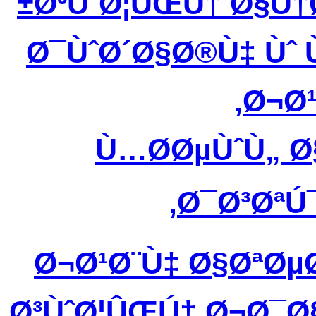
Ø³ÙˆØ¦ÛŒÚ† Ø§Ù†
Ø¯ÙˆØ´Ø§Ø®Ù‡ Ùˆ
Ø¬Ø¹
Ù…Ø­ØµÙˆÙ„ 
Ø¯Ø³ØªÚ¯
Ø¬Ø¹Ø¨Ù‡ Ø§ØªØ
Ø³ÙˆØ¦ÛŒÚ† Ø¬Ø¯Ø