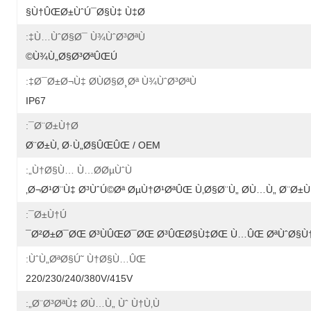
Ù†ÛŒØ±ÙˆÚ¯Ø§Ù‡ Ù‡Ø§
Ù…ÙˆØ§Ø¯ Ù¾ÙˆØ³ØªÙ‡:
Ù¾Ù„Ø§Ø³ØªÛŒÚ©
Ø¯Ø±Ø¬Ù‡ Ø­ÙØ§Ø¸Øª Ù¾ÙˆØ³ØªÙ‡:
IP67
Ø¨Ø±Ù†Ø¯:
Ø¨Ø±Ù‚ Ø·Ù„Ø§ÛŒÛŒ / OEM
Ù†Ø§Ù… Ù…Ø­ØµÙˆÙ„:
Ø¬Ø¹Ø¨Ù‡ Ø³ÙˆÚ©Øª ØµÙ†Ø¹ØªÛŒ Ù‚Ø§Ø¨Ù„ Ø­Ù…Ù„ Ø¨Ø±Ù‚
Ø±Ù†Ú¯:
Ø²Ø±Ø¯ØŒ Ø³ÙÛŒØ¯ØŒ Ø³ÛŒØ§Ù‡ØŒ Ù…ÛŒ ØªÙˆØ§Ù†Ø
ÙˆÙ„ØªØ§Ú˜ Ù†Ø§Ù…ÛŒ:
220/230/240/380V/415V
Ø¨Ø³ØªÙ‡ Ø­Ù…Ù„ Ùˆ Ù†Ù‚Ù„: