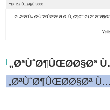
5000 Ø¯Ø± Ù…Ø§Ù‡
Ø¬Ø¹Ø¨Ù‡ ØªÙˆØ²ÛŒØ¹ Ø¨Ø±Ù‚ Ø¶Ø¯ Ø¢Ø¨ Ø¯Ø§Ø®
Yell
ØªÙˆØ¶ÛŒØ­Ø§Øª Ù…
ØªÙˆØ¶ÛŒØ­Ø§Øª Ù…