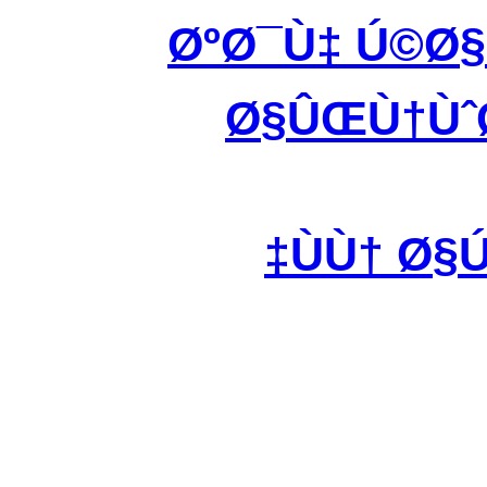
ØºØ¯Ù‡ Ú©Ø
Ø§ÛŒÙ†ÙˆØ
ÙÙ† Ø§