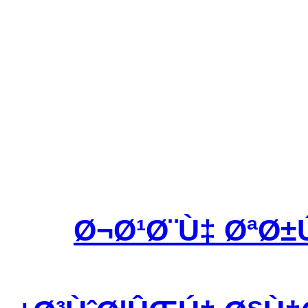
Ø¬Ø¹Ø¨Ù‡ ØªØ