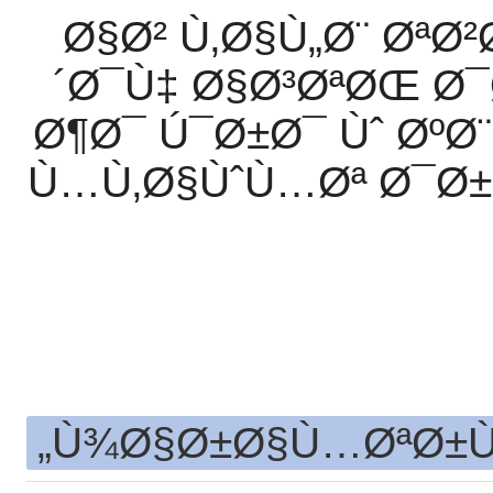
Ø§Ø² Ù‚Ø§Ù„Ø¨ Øª
´Ø¯Ù‡ Ø§Ø³ØªØŒ Ø
Ø¶Ø¯ Ú¯Ø±Ø¯ Ùˆ Øº
Ù…Ù‚Ø§ÙˆÙ…Øª Ø¯Ø± 
Ù¾Ø§Ø±Ø§Ù…ØªØ±Ù‡