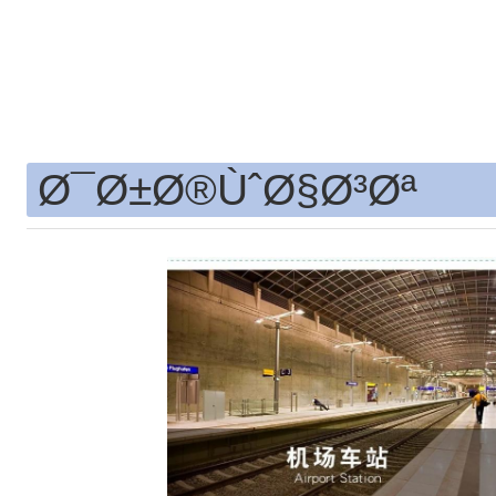
Ø¯Ø±Ø®ÙˆØ§Ø³Øª