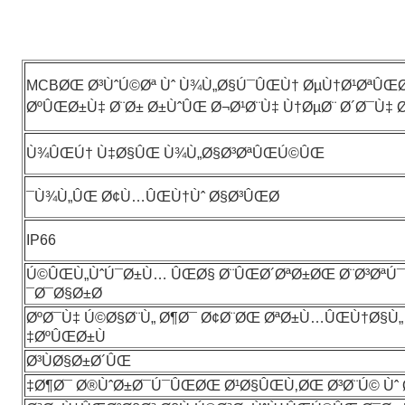
MCBØŒ Ø³ÙˆÚ©Øª Ùˆ Ù¾Ù„Ø§Ú¯ÛŒÙ† ØµÙ†Ø¹ØªÛŒ
ØºÛŒØ±Ù‡ Ø¨Ø± Ø±ÙˆÛŒ Ø¬Ø¹Ø¨Ù‡ Ù†ØµØ¨ Ø´Ø¯Ù‡ 
Ù¾ÛŒÚ† Ù‡Ø§ÛŒ Ù¾Ù„Ø§Ø³ØªÛŒÚ©ÛŒ
Ù¾Ù„ÛŒ Ø¢Ù…ÛŒÙ†Ùˆ Ø§Ø³ÛŒØ¯
IP66
9 Ú©ÛŒÙ„ÙˆÚ¯Ø±Ù… ÛŒØ§ Ø¨ÛŒØ´ØªØ±ØŒ Ø¨Ø³ØªÚ
Ø¯Ø§Ø±Ø¯
ØºØ¯Ù‡ Ú©Ø§Ø¨Ù„ Ø¶Ø¯ Ø¢Ø¨ØŒ ØªØ±Ù…ÛŒÙ†Ø§Ù„ 
ØºÛŒØ±Ù‡
Ø³ÙØ§Ø±Ø´ÛŒ
Ø¶Ø¯ Ø®ÙˆØ±Ø¯Ú¯ÛŒØŒ Ø¹Ø§ÛŒÙ‚ØŒ Ø³Ø¨Ú© Ùˆ Ø