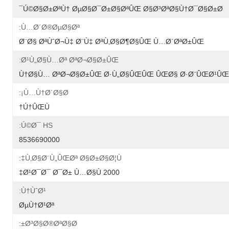
Ú©Ø§Ø±ØªÙ† ØµØ§Ø¯Ø±Ø§ØªÛŒ Ø§Ø³ØªØ§Ù†Ø¯Ø§Ø±Ø¯
Ù…Ø´Ø®ØµØ§Øª:
Ø¨Ø§ ØªÙˆØ¬Ù‡ Ø¨Ù‡ ØªÙ‚Ø§Ø¶Ø§ÛŒ Ù…Ø´ØªØ±ÛŒ
Ø¹Ù„Ø§Ù…Øª ØªØ¬Ø§Ø±ÛŒ:
Ù†Ø§Ù… ØªØ¬Ø§Ø±ÛŒ Ø·Ù„Ø§ÛŒÛŒ ÛŒØ§ Ø·Ø¨ÛŒØ¹Û
Ù…Ù†Ø´Ø§Ø¡:
Ú†ÛŒÙ†
Ú©Ø¯ HS:
8536690000
Ù‚Ø§Ø¨Ù„ÛŒØª Ø§Ø±Ø§Ø¦Ù‡:
2000 Ø¹Ø¯Ø¯ Ø¯Ø± Ù…Ø§Ù‡
Ù†ÙˆØ¹:
ØµÙ†Ø¹Øª
Ø³Ø§Ø®ØªØ§Ø±: