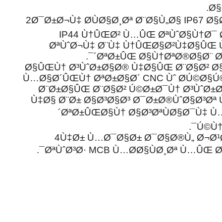
Ø§
2Ø¯Ø±Ø¬Ù‡ Ø­ÙØ§Ø¸Øª Ø¨Ø§Ù„Ø§ IP67 Ø§
IP44 Ù†ÛŒØ² Ù…ÛŒ ØªÙˆØ§Ù†Ø¯ 
ØªÙˆØ¬Ù‡ Ø¨Ù‡ Ù†ÛŒØ§Ø²Ù‡Ø§ÛŒ
´ØªØ±ÛŒ Ø§Ù†ØªØ®Ø§Ø¨ Ø´Ù
3.Ø§ÛŒÙ† Ø³ÙˆØ±Ø§Ø® Ù‡Ø§ÛŒ Ø¨Ø§Ø² Ø
Ù…Ø§Ø´ÛŒÙ† ØªØ±Ø§Ø´ CNC Ùˆ Ø­Ú©Ø§
Ø¨Ø±Ø§ÛŒ Ø¨Ø§Ø² Ú©Ø±Ø¯Ù† Ø³ÙˆØ±
Ù‡Ø§ Ø¨Ø± Ø§Ø³Ø§Ø³ Ø¯Ø±Ø®ÙˆØ§Ø³Øª
´ØªØ±ÛŒØ§Ù† Ø§Ø³ØªÙØ§Ø¯Ù‡ 
Ú©Ù†
4Ù‡Ø± Ù…Ø¯Ø§Ø± Ø¯Ø§Ø®Ù„ Ø¬Ø¹
ØªÙˆØ³Ø· MCB Ù…Ø­Ø§ÙØ¸Øª Ù…ÛŒ Ø´Ù