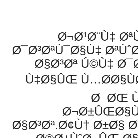
Ø¬Ø¹Ø¨Ù‡ Øª
Ø¯Ø³ØªÚ¯Ø§Ù‡ ØªÙˆ
Ø§Ø³Øª Ú©Ù‡ Ø
Ù‡Ø§ÛŒ Ù…Ø­Ø§ÙØ
Ø¯ØŒ Ù
Ø¬Ø±ÛŒØ§Ù
Ø§Ø³Øª.Ø¢Ù† Ø±Ø§ Ø