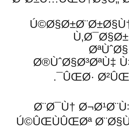
Ú©Ø§Ø±Ø¨Ø±Ø§Ù†
Ù‚Ø¯Ø§Ø±
ØªÙˆØ§
Ø®ÙˆØ§Ø³ØªÙ‡ 
ÛŒØ· Ø²ÛŒØ
Ø¨Ø¯Ù† Ø¬Ø¹Ø¨Ù
Ú©ÛŒÙÛŒØª Ø¨Ø§Ù