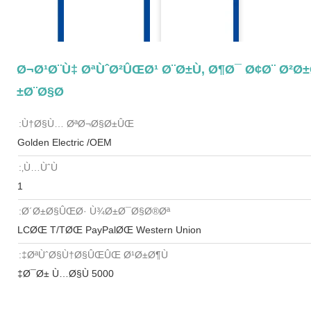
Ø¬Ø¹Ø¨Ù‡ ØªÙˆØ²ÛŒØ¹ Ø¨Ø±Ù‚ Ø¶Ø¯ Ø¢Ø¨ Ø²Ø±
Ø¨Ø§Ø±
Ù†Ø§Ù… ØªØ¬Ø§Ø±ÛŒ:
Golden Electric /OEM
Ù…ÙˆÙ‚:
1
Ø´Ø±Ø§ÛŒØ· Ù¾Ø±Ø¯Ø§Ø®Øª:
LCØŒ T/TØŒ PayPalØŒ Western Union
ØªÙˆØ§Ù†Ø§ÛŒÛŒ Ø¹Ø±Ø¶Ù‡:
5000 Ø¯Ø± Ù…Ø§Ù‡