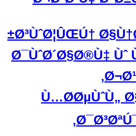
Ø³ÙˆØ¦ÛŒÚ† Ø§Ù†
Ø¯ÙˆØ´Ø§Ø®Ù‡ Ùˆ
Ø¬Ø¹
Ù…Ø­ØµÙˆÙ„ 
Ø¯Ø³ØªÚ¯