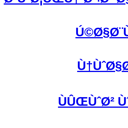
Ú©Ø§Ø¨
Ù†ÙˆØ§
ÙÛŒÙˆØ² 