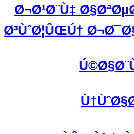
Ø¬Ø¹Ø¨Ù‡ Ø§ØªØ
Ø³ÙˆØ¦ÛŒÚ† Ø¬Ø¯Ø
Ú©Ø§Ø¨
Ù†ÙˆØ§