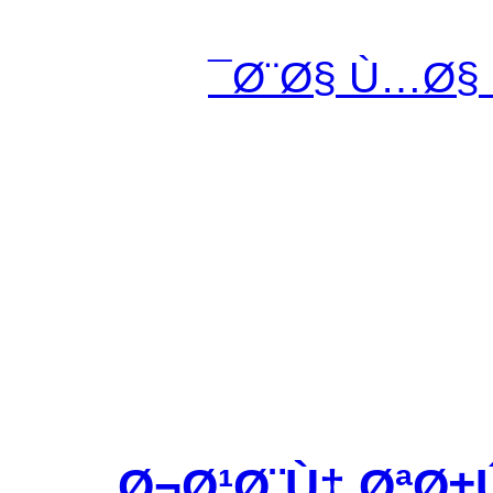
Ø¨Ø§ Ù…Ø§
Ø¬Ø¹Ø¨Ù‡ ØªØ