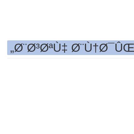
Ø¨Ø³ØªÙ‡ Ø¨Ù†Ø¯ÛŒ 