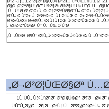
ØªØ¬Ù‡ÛŒØ²Ø§Øª Ø§Ù„Ú©ØªØ±ÙˆÙ†ÛŒÚ©ÛŒ Ø¯Ø± 
Ø§Ø±Ø³ØªØ§Ù†ØŒ Ú©Ø§Ø±Ø®Ø§Ù†Ù‡ Ú¯Ø±Ù…Ø§Û
Ù…Ù†Ø¨Ø¹ Ø¨Ø±Ù‚ Ø› Ø§Ø³ØªÙØ§Ø¯Ù‡ Ø¯Ø± ÙØ¶Ø§
Ø¨Ù‡ Ø·ÙˆØ± Ú¯Ø³ØªØ±Ø¯Ù‡ Ø§ÛŒ Ø¯Ø± ØªØ¬Ù‡Û
Ø¨Ø±Ù‚ØŒ Ø±Ø§Ù‡ Ø¢Ù‡Ù†ØŒ Ú©Ø´ØªÛŒØŒ Ù…Ù‡
Ø§Ø³ØªÙØ§Ø¯Ù‡ Ù…ÛŒ Ø´ÙˆØ¯.
Ù…ÛŒØ¯Ø§Ù† Ø§Ù„Ú©ØªØ±ÛŒÚ©ÛŒ Ø› Ù…Ù†Ø¨Ø¹ Ø¨
Ø¬Ø²Ø¦ÛŒØ§Øª Ù…Ø­
1Ù‚ÙÙ„ Ù¾ÙˆØ´Ø´ Ø³Ø§Ú©Øª Ø¶Ø¯ Ø¢Ø¨ 
ÙÙˆÙ„Ø§Ø¯ Ø¶Ø¯ Ø²Ù†Ú¯ Ø³Ø§Ø®ØªÙ‡ Ø´