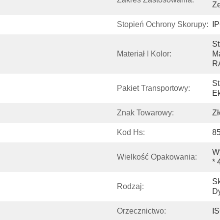
Z
Stopień Ochrony Skorupy:
I
St
Materiał I Kolor:
Ma
R
St
Pakiet Transportowy:
E
Znak Towarowy:
Zł
Kod Hs:
8
Wy
Wielkość Opakowania:
* 
Sk
Rodzaj:
Dy
Orzecznictwo:
I