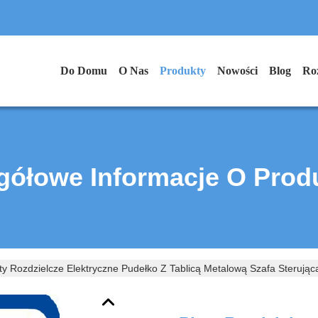
Do Domu
O Nas
Produkty
Nowości
Blog
Ro
gółowe Informacje O Prod
yty Rozdzielcze Elektryczne Pudełko Z Tablicą Metalową Szafa Steru