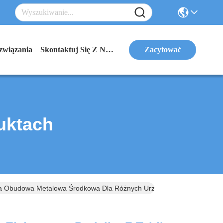
związania
Skontaktuj Się Z Nami
Zacytować
uktach
jąca Obudowa Metalowa Środkowa Dla Różnych Urządzeń Elektrycznych