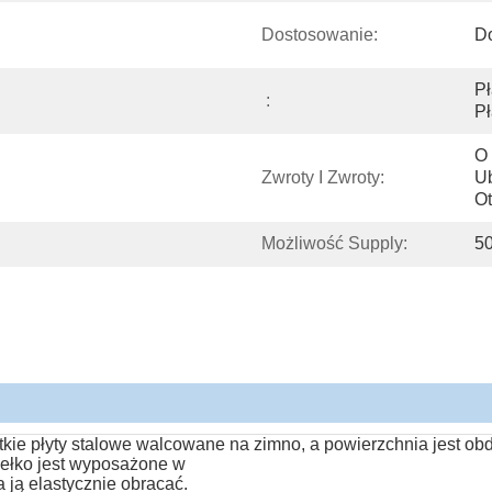
Dostosowanie:
D
Pł
:
Pł
O 
Zwroty I Zwroty:
Ub
Ot
Możliwość Supply:
50
tkie płyty stalowe walcowane na zimno, a powierzchnia jest o
dełko jest wyposażone w
 ją elastycznie obracać.