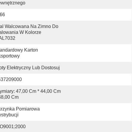
ewnętrznego
P66
al Walcowana Na Zimno Do 
lowania W Kolorze 
AL7032
andardowy Karton 
ksportowy
oty Elektryczny Lub Dostosuj
537209000
miary: 47,00 Cm * 44,00 Cm 
48,00 Cm
rzynka Pomiarowa 
strybucji
SO9001:2000