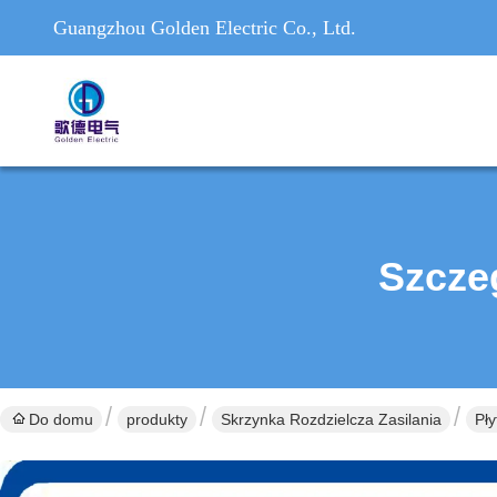
Guangzhou Golden Electric Co., Ltd.
Szcze
Do domu
produkty
Skrzynka Rozdzielcza Zasilania
Pł