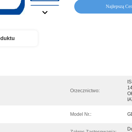
Najlepszą Ce
oduktu
IS
14
Orzecznictwo:
O
I
Model Nr.:
G
Do
Zakres Zastosowania: