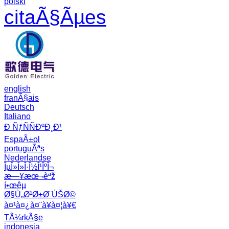
polski
citaÃ§Ãµes
english
franÃ§ais
Deutsch
Italiano
Ð ÑƒÑÑÐºÐ¸Ð¹
EspaÃ±ol
portuguÃªs
Nederlandse
ÎµÎ»Î»Î·Î½Î¹ÎºÎ¬
æ—¥æœ¬èªž
í•œêµ­
Ø§Ù„Ø¹Ø±Ø¨ÙŠØ©
à¤¹à¤¿à¤¨à¥à¤¦à¥€
TÃ¼rkÃ§e
indonesia