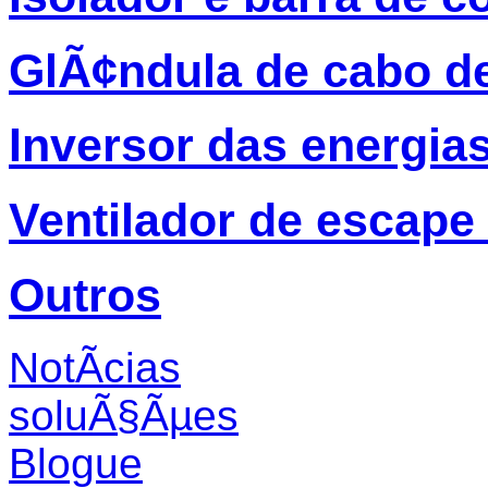
GlÃ¢ndula de cabo d
Inversor das energia
Ventilador de escape
Outros
NotÃ­cias
soluÃ§Ãµes
Blogue