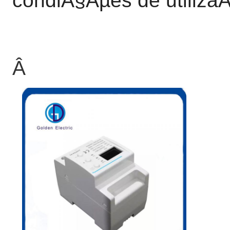
condiÃ§Ãµes de utiliza
Â