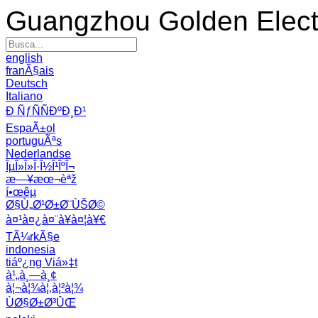
Guangzhou Golden Electr
english
franÃ§ais
Deutsch
Italiano
Ð ÑƒÑÑÐºÐ¸Ð¹
EspaÃ±ol
portuguÃªs
Nederlandse
ÎµÎ»Î»Î·Î½Î¹ÎºÎ¬
æ—¥æœ¬èªž
í•œêµ­
Ø§Ù„Ø¹Ø±Ø¨ÙŠØ©
à¤¹à¤¿à¤¨à¥à¤¦à¥€
TÃ¼rkÃ§e
indonesia
tiáº¿ng Viá»‡t
à¹„à¸—à¸¢
à¦¬à¦¾à¦‚à¦²à¦¾
ÙØ§Ø±Ø³ÛŒ