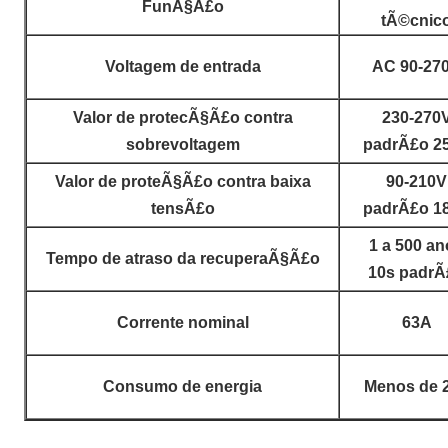
FunÃ§Ã£o
tÃ©cnic
Voltagem de entrada
AC 90-27
Valor de protecÃ§Ã£o contra
230-270
sobrevoltagem
padrÃ£o 2
Valor de proteÃ§Ã£o contra baixa
90-210V
tensÃ£o
padrÃ£o 1
1 a 500 a
Tempo de atraso da recuperaÃ§Ã£o
10s padrÃ
Corrente nominal
63A
Consumo de energia
Menos de 