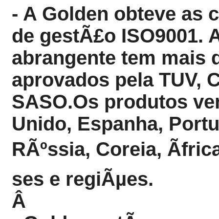
- A Golden obteve as 
de gestÃ£o ISO9001. A
abrangente tem mais 
aprovados pela TUV, 
SASO.Os produtos ve
Unido, Espanha, Portu
RÃºssia, Coreia, Ãfric
ses e regiÃµes.
Â