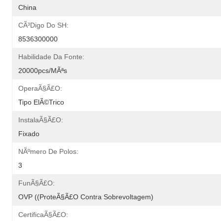
China
CÃ³digo Do SH:
8536300000
Habilidade Da Fonte:
20000pcs/mÃªs
OperaÃ§Ã£o:
Tipo ElÃ©trico
InstalaÃ§Ã£o:
Fixado
NÃºmero De Polos:
3
FunÃ§Ã£o:
OVP ((ProteÃ§Ã£o Contra Sobrevoltagem)
CertificaÃ§Ã£o: