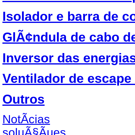
Isolador e barra de c
GlÃ¢ndula de cabo d
Inversor das energia
Ventilador de escape
Outros
NotÃ­cias
soluÃ§Ãµes