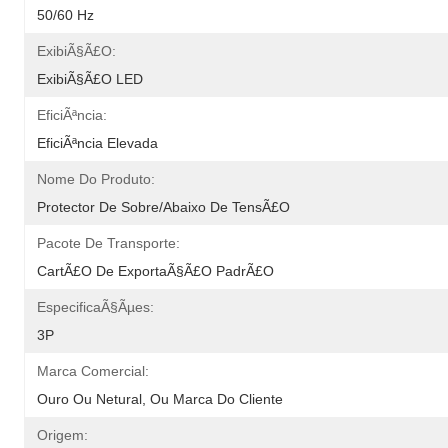
50/60 Hz
ExibiÃ§Ã£o:
ExibiÃ§Ã£o LED
EficiÃªncia:
EficiÃªncia Elevada
Nome Do Produto:
Protector De Sobre/abaixo De TensÃ£o
Pacote De Transporte:
CartÃ£o De ExportaÃ§Ã£o PadrÃ£o
EspecificaÃ§Ãµes:
3P
Marca Comercial:
Ouro Ou Netural, Ou Marca Do Cliente
Origem: