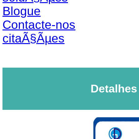
Blogue
Contacte-nos
citaÃ§Ãµes
Detalhes