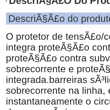
DescriÃ§Ã£o Do Pro
DescriÃ§Ã£o do produt
O protetor de tensÃ£o/c
integra proteÃ§Ã£o con
proteÃ§Ã£o contra subv
sobrecorrente e proteÃ§
integrada.barreiras sÃ³
sobrecorrente na linha, 
instantaneamente o circ