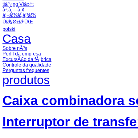
tiáº¿ng Viá»‡t
à¹„à¸—à¸¢
à¦¬à¦¾à¦‚à¦²à¦¾
ÙØ§Ø±Ø³ÛŒ
polski
Casa
Sobre nÃ³s
Perfil da empresa
ExcursÃ£o da fÃ¡brica
Controle da qualidade
Perguntas frequentes
produtos
Caixa combinadora so
Interruptor de transf