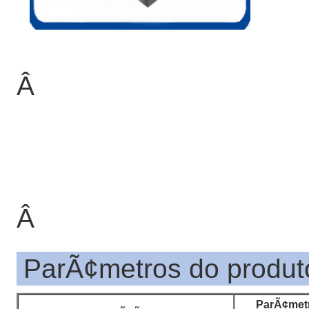
Â
Â
ParÃ¢metros do produt
ParÃ¢met