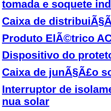
tomada e soquete ind
Caixa de distribuiÃ§
Produto ElÃ©trico A
Dispositivo do protet
Caixa de junÃ§Ã£o so
Interruptor de isolam
nua solar