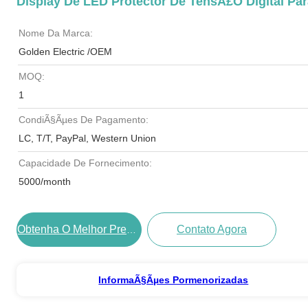
Display De LED Protector De TensÃ£o Digital P
Nome Da Marca:
Golden Electric /OEM
MOQ:
1
CondiÃ§Ãµes De Pagamento:
LC, T/T, PayPal, Western Union
Capacidade De Fornecimento:
5000/month
Contato Agora
Obtenha O Melhor PreÃ§o
InformaÃ§Ãµes Pormenorizadas