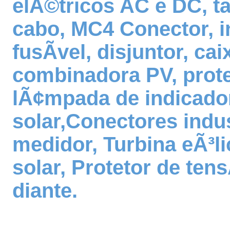
elÃ©tricos AC e DC, t
cabo, MC4 Conector, i
fusÃ­vel, disjuntor, ca
combinadora PV, prote
lÃ¢mpada de indicador
solar,Conectores indus
medidor, Turbina eÃ³li
solar, Protetor de ten
diante.