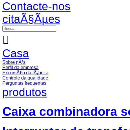
Contacte-nos
citaÃ§Ãµes

Casa
Sobre nÃ³s
Perfil da empresa
ExcursÃ£o da fÃ¡brica
Controle da qualidade
Perguntas frequentes
produtos
Caixa combinadora so