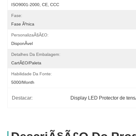
ISO9001-2000, CE, CCC
Fase:
Fase Ãºnica
PersonalizaÃ§Ã£o:
DisponÃ­vel
Detalhes Da Embalagem:
CartÃ£o/paleta
Habilidade Da Fonte:
5000/month
Destacar:
Display LED Protector de tens