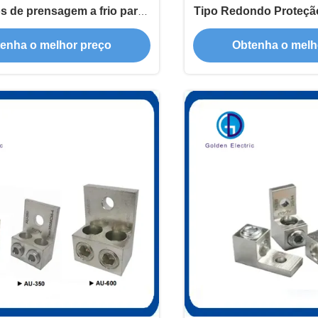
s de prensagem a frio para
Tipo Redondo Proteçã
sórios de gabinete de
para Subter
enha o melhor preço
Obtenha o melh
transmissão