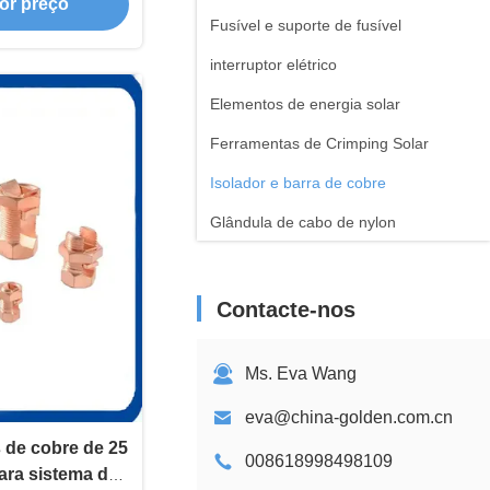
or preço
Fusível e suporte de fusível
interruptor elétrico
Elementos de energia solar
Ferramentas de Crimping Solar
Isolador e barra de cobre
Glândula de cabo de nylon
Inversor das energias solares
Ventilador de escape de ventilação
Contacte-nos
Outros
Ms. Eva Wang
eva@china-golden.com.cn
 de cobre de 25
008618998498109
ra sistema de