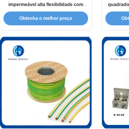
impermeável alta flexibilidade com
quadrado
PVC isolado
aces
Obtenha o melhor preço
Obt