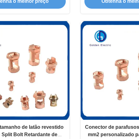
enha o melhor preço
Obtenha o melh
amanho de latão revestido
Conector de parafusos
 Split Bolt Retardante de
mm2 personalizado pa