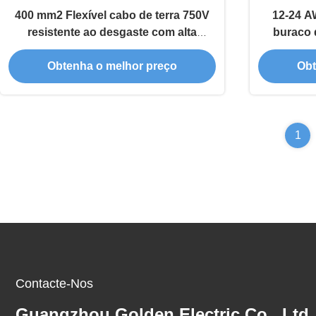
400 mm2 Flexível cabo de terra 750V
12-24 A
resistente ao desgaste com alta
buraco 
estabilidade
termin
Obtenha o melhor preço
Obt
1
Contacte-Nos
Guangzhou Golden Electric Co., Ltd.