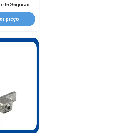
o de Segurança
râneo
or preço