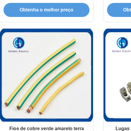
segurança
Ch
Obtenha o melhor preço
Obt
Fios de cobre verde amarelo terra
Lugas 