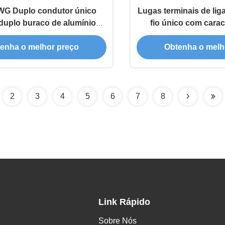
WG Duplo condutor único
Lugas terminais de lig
duplo buraco de alumínio
fio único com carac
ais 30 dias de devolução
proteção amb
enha o melhor preço
Obtenha o melh
2
3
4
5
6
7
8
Link Rápido
Sobre Nós