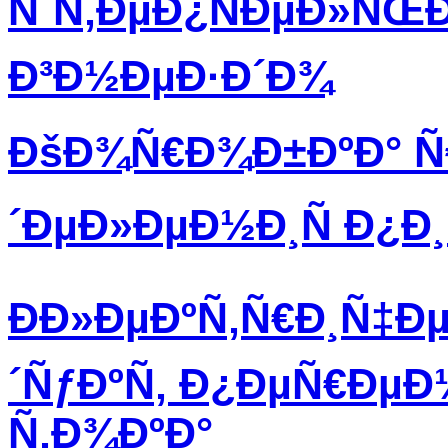
ÑˆÑ‚ÐµÐ¿ÑÐµÐ»ÑŒÐ½
Ð³Ð½ÐµÐ·Ð´Ð¾
ÐšÐ¾Ñ€Ð¾Ð±ÐºÐ° Ñ
´ÐµÐ»ÐµÐ½Ð¸Ñ Ð¿Ð¸
Ð­Ð»ÐµÐºÑ‚Ñ€Ð¸Ñ‡Ð
´ÑƒÐºÑ‚ Ð¿ÐµÑ€Ð
Ñ‚Ð¾ÐºÐ°