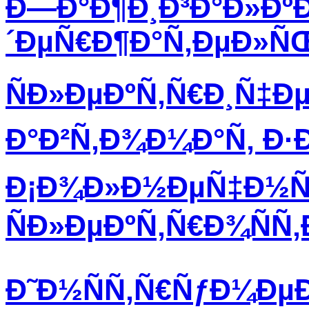
Ð—Ð°Ð¶Ð¸Ð³Ð°Ð»ÐºÐ
´ÐµÑ€Ð¶Ð°Ñ‚ÐµÐ»ÑŒ
ÑÐ»ÐµÐºÑ‚Ñ€Ð¸Ñ‡Ðµ
Ð°Ð²Ñ‚Ð¾Ð¼Ð°Ñ‚ Ð·
Ð¡Ð¾Ð»Ð½ÐµÑ‡Ð½Ñ
ÑÐ»ÐµÐºÑ‚Ñ€Ð¾ÑÑ
Ð˜Ð½ÑÑ‚Ñ€ÑƒÐ¼ÐµÐ