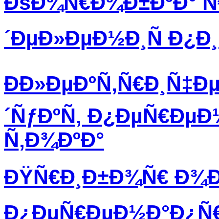
ÐšÐ¾Ñ€Ð¾Ð±ÐºÐ° Ñ
´ÐµÐ»ÐµÐ½Ð¸Ñ Ð¿Ð¸
Ð­Ð»ÐµÐºÑ‚Ñ€Ð¸Ñ‡Ð
´ÑƒÐºÑ‚ Ð¿ÐµÑ€Ð
Ñ‚Ð¾ÐºÐ°
ÐŸÑ€Ð¸Ð±Ð¾Ñ€ Ð¾Ð
Ð¿ÐµÑ€ÐµÐ½Ð°Ð¿Ñ€