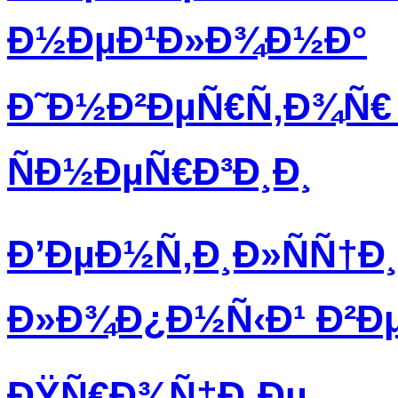
Ð½ÐµÐ¹Ð»Ð¾Ð½Ð°
Ð˜Ð½Ð²ÐµÑ€Ñ‚Ð¾Ñ€
ÑÐ½ÐµÑ€Ð³Ð¸Ð¸
Ð’ÐµÐ½Ñ‚Ð¸Ð»ÑÑ†
Ð»Ð¾Ð¿Ð½Ñ‹Ð¹ Ð²Ð
ÐŸÑ€Ð¾Ñ‡Ð¸Ðµ