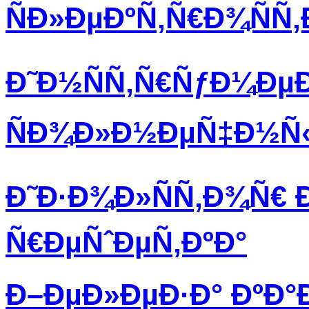
ÑÐ»ÐµÐºÑ‚Ñ€Ð¾ÑÑ
Ð˜Ð½ÑÑ‚Ñ€ÑƒÐ¼ÐµÐ
ÑÐ¾Ð»Ð½ÐµÑ‡Ð½Ñ‹
Ð˜Ð·Ð¾Ð»ÑÑ‚Ð¾Ñ€ 
Ñ€ÐµÑˆÐµÑ‚ÐºÐ°
Ð–ÐµÐ»ÐµÐ·Ð° ÐºÐ°