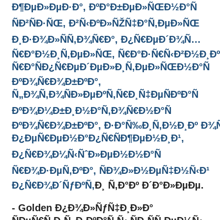
Ð¶ÐµÐ»ÐµÐ·Ð°, ÐºÐ°Ð±ÐµÐ»ÑŒÐ½Ð°Ñ
ÑÐ²ÑÐ·ÑŒ, Ð²Ñ‹ÐºÐ»ÑŽÑ‡Ð°Ñ‚ÐµÐ»ÑŒ
Ð¸Ð·Ð¾Ð»ÑÑ‚Ð¾Ñ€Ð°, Ð¿Ñ€ÐµÐ´Ð¾Ñ…
Ñ€Ð°Ð½Ð¸Ñ‚ÐµÐ»ÑŒ, Ñ€Ð°Ð·Ñ€Ñ‹Ð²Ð½Ð¸Ðº
Ñ€Ð°ÑÐ¿Ñ€ÐµÐ´ÐµÐ»Ð¸Ñ‚ÐµÐ»ÑŒÐ½Ð°Ñ
ÐºÐ¾Ñ€Ð¾Ð±ÐºÐ°,
Ñ„Ð¾Ñ‚Ð¾ÑÐ»ÐµÐºÑ‚Ñ€Ð¸Ñ‡ÐµÑÐºÐ°Ñ
ÐºÐ¾Ð¼Ð±Ð¸Ð½Ð°Ñ‚Ð¾Ñ€Ð½Ð°Ñ
ÐºÐ¾Ñ€Ð¾Ð±ÐºÐ°, Ð·Ð°Ñ‰Ð¸Ñ‚Ð½Ð¸Ðº Ð¾
Ð¿ÐµÑ€ÐµÐ½Ð°Ð¿Ñ€ÑÐ¶ÐµÐ½Ð¸Ð¹,
Ð¿Ñ€Ð¾Ð¼Ñ‹ÑˆÐ»ÐµÐ½Ð½Ð°Ñ
Ñ€Ð¾Ð·ÐµÑ‚ÐºÐ°, ÑÐ¾Ð»Ð½ÐµÑ‡Ð½Ñ‹Ð¹
Ð¿Ñ€Ð¾Ð´ÑƒÐºÑ‚
Ð¸ Ñ‚Ð°Ðº Ð´Ð°Ð»ÐµÐµ.
- Golden Ð¿Ð¾Ð»ÑƒÑ‡Ð¸Ð»Ð°