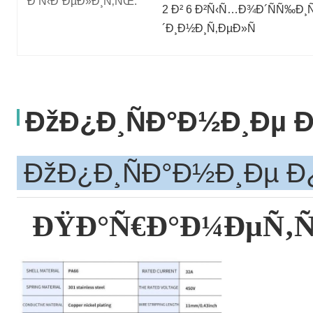
Ð’Ñ‹Ð´ÐµÐ»Ð¸Ñ‚ÑŒ:
2 Ð² 6 Ð²Ñ‹Ñ…Ð¾Ð´ÑÑ‰
´Ð¸Ð½Ð¸Ñ‚ÐµÐ»Ñ
ÐžÐ¿Ð¸ÑÐ°Ð½Ð¸Ðµ 
ÐžÐ¿Ð¸ÑÐ°Ð½Ð¸Ðµ Ð
ÐŸÐ°Ñ€Ð°Ð¼ÐµÑ‚Ñ