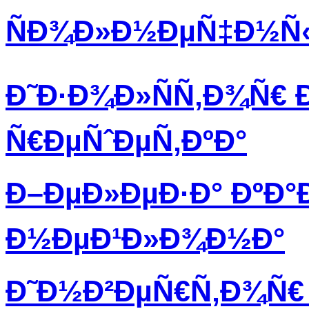
ÑÐ¾Ð»Ð½ÐµÑ‡Ð½Ñ‹
Ð˜Ð·Ð¾Ð»ÑÑ‚Ð¾Ñ€ 
Ñ€ÐµÑˆÐµÑ‚ÐºÐ°
Ð–ÐµÐ»ÐµÐ·Ð° ÐºÐ°
Ð½ÐµÐ¹Ð»Ð¾Ð½Ð°
Ð˜Ð½Ð²ÐµÑ€Ñ‚Ð¾Ñ€