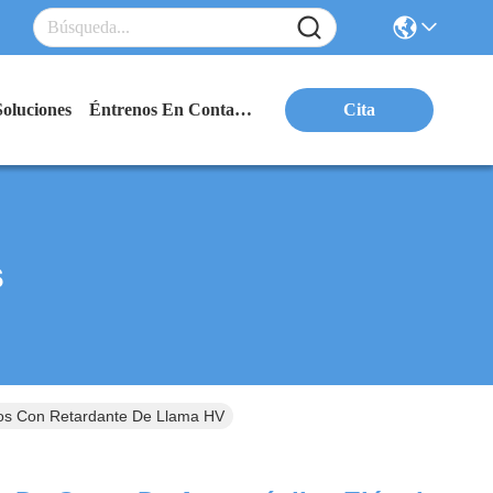
Soluciones
Éntrenos En Contacto Con
Cita
s
dos Con Retardante De Llama HV