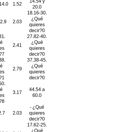
14.54 y
14.0
1.52
20.0
18.16-30.
¿Qué
2.9
2.03
quieres
decir?0
31.
27.82-40.
é
¿Qué
2.41
es
quieres
?7
decir?0
38.
37.38-45.
é
¿Qué
2.79
es
quieres
?1
decir?0
50.
é
44.54 a
3.17
es
60.0
?8
- ¿Qué
2.7
2.03
quieres
decir?0
17.62-25.
¿Qué