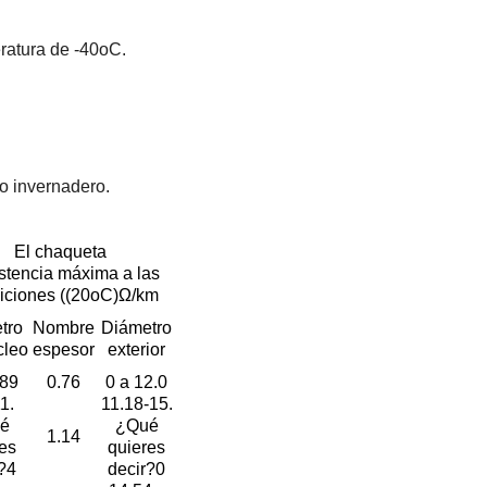
eratura de -40oC.
o invernadero.
El chaqueta
stencia máxima a las
iciones ((20oC)Ω/km
tro
Nombre
Diámetro
cleo
espesor
exterior
.89
0.76
0 a 12.0
1.
11.18-15.
é
¿Qué
1.14
es
quieres
?4
decir?0