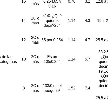
16
0.254,65 y
0.76
3.1
12.8 a 
más
0.16
41/0. ¿Qué
2C o
14
quieres
1.14
4.3
19.2-2
más
decir?254
2C o
12
65 por 0.254
1.14
4.7
25.5 a 
más
38.2-
s de las
2C o
Es un
¿Qu
10
1.14
5.7
categorías
más
105/0.254
quier
decir
19.1-
¿Qu
quier
2C o
133/0 en el
decir
8
1.52
7.4
más
juego.29
25.5 a 