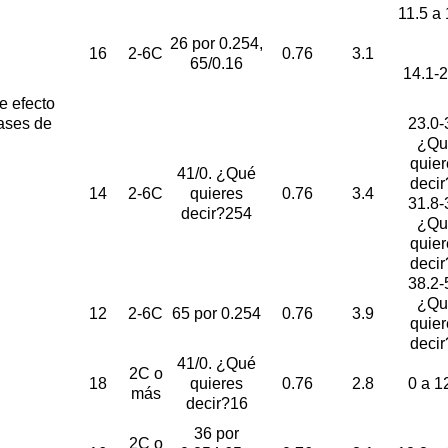
11.5 a 
26 por 0.254,
16
2-6C
0.76
3.1
65/0.16
14.1-2
e efecto
gases de
23.0-
¿Qu
quier
41/0. ¿Qué
decir
14
2-6C
quieres
0.76
3.4
31.8-
decir?254
¿Qu
quier
decir
38.2-
¿Qu
12
2-6C
65 por 0.254
0.76
3.9
quier
decir
41/0. ¿Qué
2C o
18
quieres
0.76
2.8
0 a 1
más
decir?16
36 por
2C o