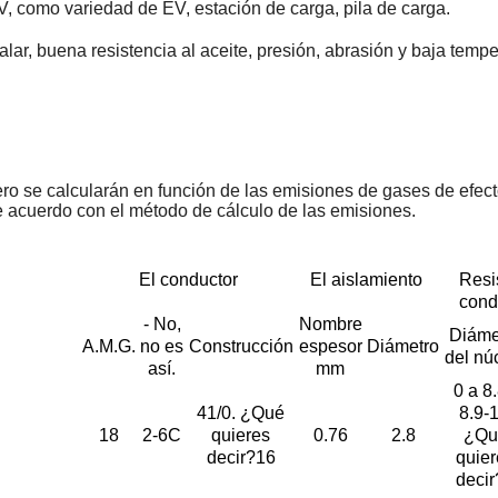
, como variedad de EV, estación de carga, pila de carga.
talar, buena resistencia al aceite, presión, abrasión y baja temp
ro se calcularán en función de las emisiones de gases de efect
 acuerdo con el método de cálculo de las emisiones.
El conductor
El aislamiento
Resi
cond
- No,
Nombre
Diáme
A.M.G.
no es
Construcción
espesor
Diámetro
del nú
así.
mm
0 a 8
41/0. ¿Qué
8.9-1
18
2-6C
quieres
0.76
2.8
¿Qu
decir?16
quier
decir