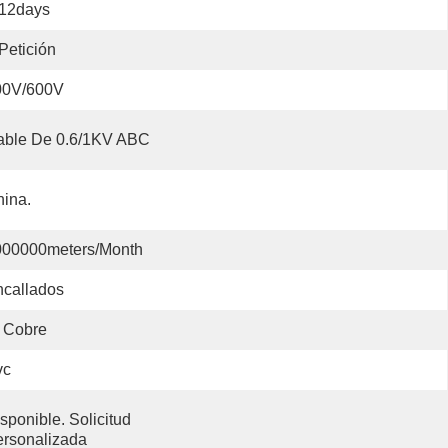
-12days
Petición
00V/600V
able De 0.6/1KV ABC
ina.
000000meters/month
callados
 Cobre
vc
sponible. Solicitud 
rsonalizada