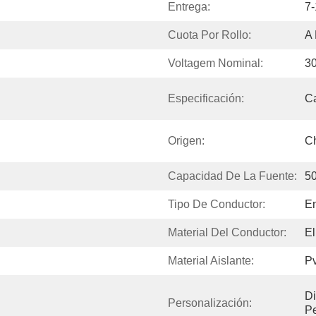
Entrega:
7
Cuota Por Rollo:
A 
Voltagem Nominal:
3
Especificación:
C
Origen:
Ch
Capacidad De La Fuente:
5
Tipo De Conductor:
En
Material Del Conductor:
El
Material Aislante:
P
Di
Personalización:
Pe