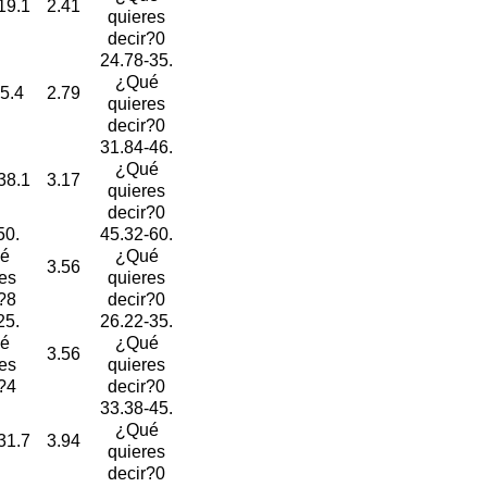
19.1
2.41
quieres
decir?0
24.78-35.
¿Qué
5.4
2.79
quieres
decir?0
31.84-46.
¿Qué
38.1
3.17
quieres
decir?0
50.
45.32-60.
é
¿Qué
3.56
es
quieres
?8
decir?0
25.
26.22-35.
é
¿Qué
3.56
es
quieres
?4
decir?0
33.38-45.
¿Qué
31.7
3.94
quieres
decir?0