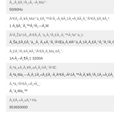
À¸„à¸§à¸²à¸¡à¸–À¸µà¹ˆ:
50/60Hz
À¹€à¸›à¸¥à¸µà¹ˆà¸¢à¸™à¹à¸›à¸¥à¸‡à¸•à¸¥à¸­à¸”à¹€à¸§à¸¥à¸²:
1 À¸§à¸´à¸™à¸²à¸—À¸µ
À¹à¸žà¹‡à¸„à¹€à¸à¸ˆà¸à¸²à¸£à¸‚à¸™à¸ªà¹ˆà¸‡:
À¸šà¸£à¸£à¸ˆà¸¸à¸ À¸±à¸“à¸‘à¹Œà¸à¸¥à¹ˆà¸­à¸‡à¸à¸£à¸°à¸”à¸²à¸©
À¸£à¸²à¸¢à¸¥à¸°à¹€à¸­à¸µà¸¢à¸”:
1A À¸–À¸¶à¸‡ 3200A
À¸ªà¸±à¸à¸¥à¸±à¸à¸©à¸“à¹Œ:
À¸ªà¸µà¸—À¸­à¸‡à¸«à¸£à¸·à¸­à¹€à¸›à¹‡à¸™à¸à¸¥à¸²à¸‡à¸«à¸£à¸·
À¸ªà¸²à¹€à¸«à¸•à¸¸:
À¸ˆà¸µà¸™
À¸£à¸«à¸±à¸ª Hs:
853650000