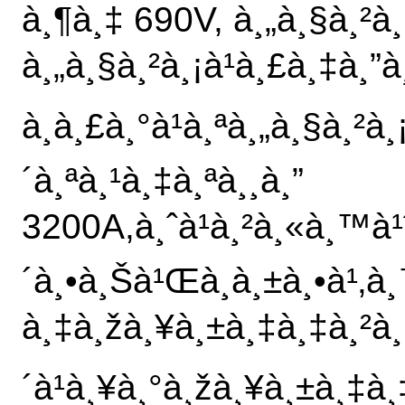
à¸¶à¸‡ 690V, à¸„à¸§à¸²à
à¸„à¸§à¸²à¸¡à¹à¸£à¸‡à¸
à¸à¸£à¸°à¹à¸ªà¸„à¸§à¸²à
´à¸ªà¸¹à¸‡à¸ªà¸¸à¸”
3200A,à¸ˆà¹à¸²à¸«à¸™à¹ˆ
´à¸•à¸Šà¹Œà¸­à¸±à¸•à¹‚à¸
à¸‡à¸žà¸¥à¸±à¸‡à¸‡à¸²à¸
´à¹à¸¥à¸°à¸žà¸¥à¸±à¸‡à¸