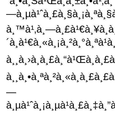
´à¸•à¸Šà¹Œà¸­à¸±à¸•à¹‚à¸
—à¸µà¹ˆà¸£à¸§à¸¡à¸ªà¸§à
à¸™à¹‚à¸—à¸£à¹€à¸¥à¸­à
´à¸à¹€à¸«à¸¡à¸²à¸°à¸ªà
à¸¸à¸›à¸à¸£à¸“à¹Œà¸à¸£
à¸¸à¸•à¸ªà¸²à¸«à¸à¸£à¸£à¸
—
à¸µà¹ˆà¸¡à¸µà¹à¸£à¸‡à¸”