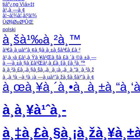
tiáº¿ng Viá»‡t
à¹„à¸—à¸¢
à¦¬à¦¾à¦‚à¦²à¦¾
ÙØ§Ø±Ø³ÛŒ
polski
à¸šà¹‰à¸²à¸™
à¹€à¸à¸µà¹ˆà¸¢à¸§à¸à¸±à¸šà¹€à¸£à¸²
à¹‚à¸›à¸£à¹„à¸Ÿà¸¥à¹Œà¸šà¸£à¸´à¸©à¸±à¸—
à¸—à¸±à¸§à¸£à¹Œà¹‚à¸£à¸‡à¸‡à¸²à¸™
à¸à¸²à¸£à¸„à¸§à¸šà¸„à¸¸à¸¡à¸„à¸¸à¸“à¸ à¸²à¸ž
à¸„à¸³à¸–à¸²à¸¡à¸—à¸µà¹ˆà¸žà¸šà¸šà¹ˆà¸­à¸¢
à¸œà¸¥à¸´à¸•à¸ à¸±à¸“à¸‘
à¸à¸¥à¹ˆà¸­
à¸‡à¸£à¸§à¸¡à¸žà¸¥à¸±à