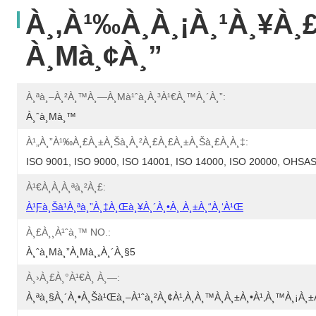
À¸‚à¹‰à¸­à¸¡à¸¹à¸¥à¸
À¸µà¸¢à¸”
À¸ªà¸–À¸²à¸™à¸—À¸µà¹ˆà¸à¸³à¹€à¸™à¸´à¸”:
À¸ˆà¸µà¸™
À¹„à¸”à¹‰à¸£à¸±à¸šà¸à¸²à¸£à¸£à¸±à¸šà¸£à¸­à¸‡:
ISO 9001, ISO 9000, ISO 14001, ISO 14000, ISO 20000, OHS
À¹€à¸­à¸à¸ªà¸²à¸£:
À¹ƒà¸šà¹à¸ªà¸”à¸‡à¸œà¸¥à¸´à¸•à¸ À¸±à¸“à¸‘à¹Œ
À¸£à¸¸à¹ˆà¸™ NO.:
À¸ˆà¸µà¸”à¸µà¸„à¸´à¸§5
À¸›à¸£à¸°à¹€à¸ À¸—:
À¸ªà¸§à¸´à¸•à¸Šà¹Œà¸–À¹ˆà¸²à¸¢à¹‚à¸­à¸™à¸­à¸±à¸•à¹‚à¸™à¸¡à¸±à