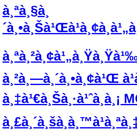
à¸ªà¸§à¸
´à¸•à¸Šà¹Œà¹à¸¢à¸à
à¸ªà¸²à¸¢à¹„à¸Ÿà¸Ÿà¹‰à
à¸²à¸—à¸´à¸•à¸¢à¹Œ à¹
à¸‡à¹€à¸Šà¸·à¹ˆà¸­à¸¡ 
à¸£à¸´à¸šà¸­à¸™à¹à¸ªà¸