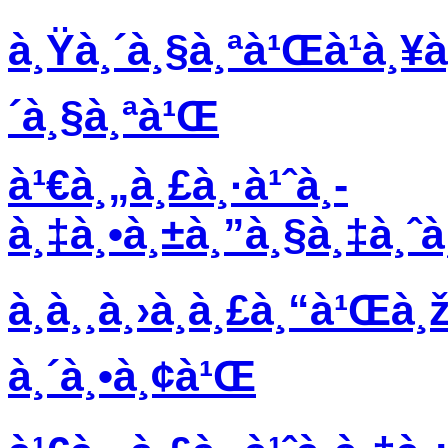
à¸Ÿà¸´à¸§à¸ªà¹Œà¹à¸¥à
´à¸§à¸ªà¹Œ
à¹€à¸„à¸£à¸·à¹ˆà¸­
à¸‡à¸•à¸±à¸”à¸§à¸‡à¸ˆ
à¸­à¸¸à¸›à¸à¸£à¸“à¹Œà¸
à¸´à¸•à¸¢à¹Œ