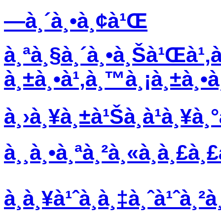
—à¸´à¸•à¸¢à¹Œ
à¸ªà¸§à¸´à¸•à¸Šà¹Œà¹‚à
à¸±à¸•à¹‚à¸™à¸¡à¸±à¸•à
à¸›à¸¥à¸±à¹Šà¸à¹à¸¥à
à¸¸à¸•à¸ªà¸²à¸«à¸à¸£à¸£
à¸à¸¥à¹ˆà¸­à¸‡à¸ˆà¹ˆà¸²