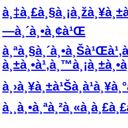
à¸‡à¸£à¸§à¸¡à¸žà¸¥à¸±à
—à¸´à¸•à¸¢à¹Œ
à¸ªà¸§à¸´à¸•à¸Šà¹Œà¹‚à
à¸±à¸•à¹‚à¸™à¸¡à¸±à¸•à
à¸›à¸¥à¸±à¹Šà¸à¹à¸¥à
à¸¸à¸•à¸ªà¸²à¸«à¸à¸£à¸£