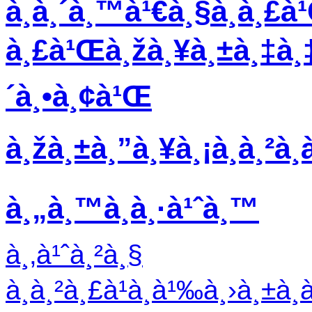
à¸­à¸´à¸™à¹€à¸§à¸­à¸£à
à¸£à¹Œà¸žà¸¥à¸±à¸‡à¸‡
´à¸•à¸¢à¹Œ
à¸žà¸±à¸”à¸¥à¸¡à¸­à¸²à¸à
à¸„à¸™à¸­à¸·à¹ˆà¸™
à¸‚à¹ˆà¸²à¸§
à¸à¸²à¸£à¹à¸à¹‰à¸›à¸±à¸