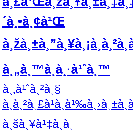
à¸£à¹Œà¸žà¸¥à¸±à¸‡à¸‡
´à¸•à¸¢à¹Œ
à¸žà¸±à¸”à¸¥à¸¡à¸­à¸²à¸à
à¸„à¸™à¸­à¸·à¹ˆà¸™
à¸‚à¹ˆà¸²à¸§
à¸à¸²à¸£à¹à¸à¹‰à¸›à¸±à¸
à¸šà¸¥à¹‡à¸­à¸