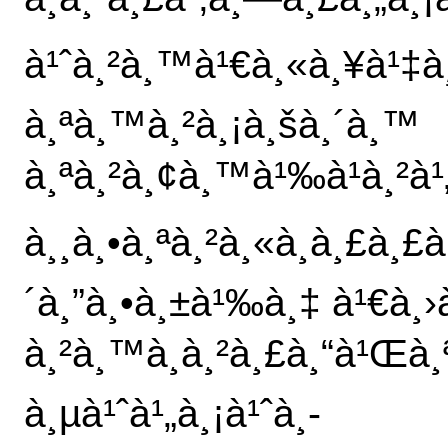
à¹ˆà¸²à¸™à¹€à¸«à¸¥à¹‡à
à¸ªà¸™à¸²à¸¡à¸šà¸´à¸™
à¸ªà¸²à¸¢à¸™à¹‰à¹à¸²à
à¸¸à¸•à¸ªà¸²à¸«à¸à¸£à¸£à¸
´à¸”à¸•à¸±à¹‰à¸‡ à¹€à¸
à¸²à¸™à¸à¸²à¸£à¸“à¹Œà¸ª
à¸µà¹ˆà¹„à¸¡à¹ˆà¸­