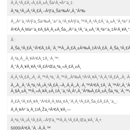
À¸à¸²à¸£à¸›à¸£à¸±à¸šà¹à¸•à¹ˆà¸‡:
À¸ªà¸²à¸¡à¸²à¸£à¸–À¹ƒà¸Šà¹‰à¹„à¸”à¹‰
À¸„à¹ˆà¸²à¹ƒà¸Šà¹‰à¸ˆà¹ˆà¸²à¸¢à¹ƒà¸™à¸à¸²à¸£à¸ˆà¸±à¸”à¸ªà¹
À¹€à¸à¸µà¹ˆà¸¢à¸§à¸à¸±à¸šà¸„à¹ˆà¸²à¸ˆà¸±à¸”à¸ªà¹ˆà¸‡à¹à¸¥à¸
Â :
À¸Šà¸³à¸£à¸°à¹€à¸‡à¸´à¸™à¸„à¸£à¸±à¹‰à¸‡à¹à¸£à¸ À¸Šà¸³à¸
À¸ªà¸à¸¸à¸¥à¹€à¸‡à¸´à¸™:
À¸”à¸­à¸¥à¸¥à¸²à¸£à¹Œà¸ªà¸«à¸£à¸±à¸
À¸à¸²à¸£à¸„à¸·à¸™à¸ªà¸´à¸™à¸„à¹‰à¸²à¹à¸¥à¸°à¸à¸²à¸£à¸„à¸
À¸„à¸¸à¸“à¸ªà¸²à¸¡à¸²à¸£à¸–À¸‚à¸­à¸„à¸·à¸™à¹€à¸‡à¸´à¸™à¹„à¸”
À¸§à¸±à¸™à¸«à¸¥à¸±à¸‡à¸ˆà¸²à¸à¹„à¸”à¹‰à¸£à¸±à¸šà¸ªà¸´à¸™
À¸£à¸²à¸¢à¸¥à¸°à¹€à¸­à¸µà¸¢à¸”à¸à¸²à¸£à¸šà¸£à¸£à¸ˆà¸¸:
À¸à¸¥à¹ˆà¸­à¸‡/à¸žà¸²à¹€à¸¥à¸—
À¸ªà¸²à¸¡à¸²à¸£à¸–À¹ƒà¸™à¸à¸²à¸£à¸œà¸¥à¸´à¸•:
5000/à¹€à¸”à¸·à¸­à¸™