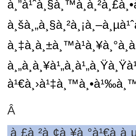
à¸”à¹ˆà¸§à¸™à¸à¸²à¸£à¸•
à¸šà¸„à¸§à¸²à¸¡à¸–à¸µà¹ˆ
à¸‡à¸à¸±à¸™à¹à¸¥à¸°à¸
à¸„à¸à¸¥à¹„à¸à¹„à¸Ÿà¸Ÿ
à¹€à¸›à¹‡à¸™à¸•à¹‰à¸
Â
à¸£à¸²à¸¢à¸¥à¸°à¹€à¸­à