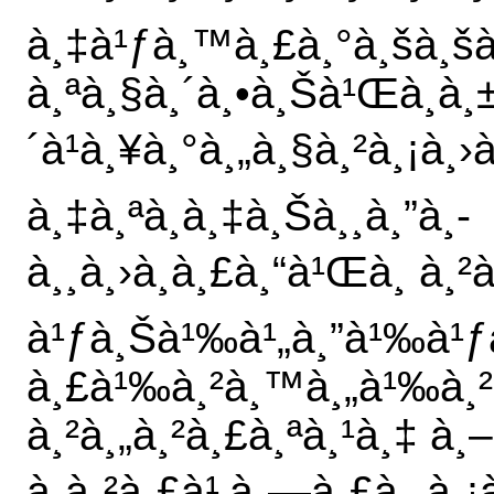
à¸‡à¹ƒà¸™à¸£à¸°à¸šà¸šà
à¸ªà¸§à¸´à¸•à¸Šà¹Œà¸­à¸
´à¹à¸¥à¸°à¸„à¸§à¸²à¸¡à¸›à
à¸‡à¸ªà¸­à¸‡à¸Šà¸¸à¸”à¸­
à¸¸à¸›à¸à¸£à¸“à¹Œà¸ à¸²
à¹ƒà¸Šà¹‰à¹„à¸”à¹‰à¹ƒà
à¸£à¹‰à¸²à¸™à¸„à¹‰à¸² 
à¸²à¸„à¸²à¸£à¸ªà¸¹à¸‡ à
à¸à¸²à¸£à¹‚à¸—à¸£à¸„à¸¡