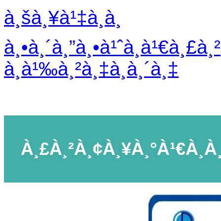
à¸šà¸¥à¹‡à¸­à¸
à¸•à¸´à¸”à¸•à¹ˆà¸­à¹€à¸£à¸²
à¸­à¹‰à¸²à¸‡à¸­à¸´à¸‡
À¸£à¸²à¸¢à¸¥à¸°à¹€à¸­