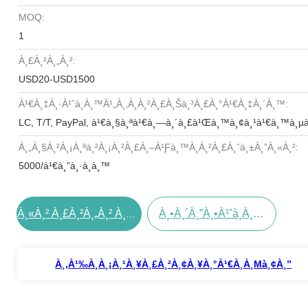
MOQ:
1
À¸£à¸²à¸„à¸²:
USD20-USD1500
À¹€à¸‡à¸·à¹ˆà¸­à¸™à¹„à¸‚à¸à¸²à¸£à¸Šà¸³à¸£à¸°à¹€à¸‡à¸´à¸™:
LC, T/T, PayPal, à¹€à¸§à¸ªà¹€à¸—à¸´à¸£à¹Œà¸™à¸¢à¸¹à¹€à¸™à¸µ
À¸„à¸§à¸²à¸¡à¸ªà¸²à¸¡à¸²à¸£à¸–À¹ƒà¸™à¸à¸²à¸£à¸ˆà¸±à¸”à¸«à¸²:
5000/à¹€à¸”à¸·à¸­à¸™
À¸•à¸´à¸”à¸•à¹ˆà¸­à¸•à¸­à¸™à¸™à¸µà¹‰
À¸«à¸² À¸£à¸²à¸„à¸² À¸—À¸µà¹ˆ À¸”à¸µ À¸—À¸µà¹ˆà¸ªà¸¸à¸”
À¸‚à¹‰à¸­à¸¡à¸¹à¸¥à¸£à¸²à¸¢à¸¥à¸°à¹€à¸­à¸µà¸¢à¸”