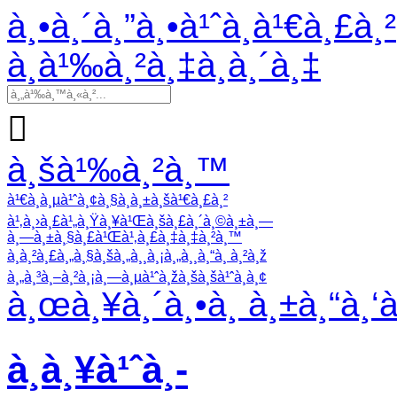
à¸•à¸´à¸”à¸•à¹ˆà¸­à¹€à¸£à¸²
à¸­à¹‰à¸²à¸‡à¸­à¸´à¸‡

à¸šà¹‰à¸²à¸™
à¹€à¸à¸µà¹ˆà¸¢à¸§à¸à¸±à¸šà¹€à¸£à¸²
à¹‚à¸›à¸£à¹„à¸Ÿà¸¥à¹Œà¸šà¸£à¸´à¸©à¸±à¸—
à¸—à¸±à¸§à¸£à¹Œà¹‚à¸£à¸‡à¸‡à¸²à¸™
à¸à¸²à¸£à¸„à¸§à¸šà¸„à¸¸à¸¡à¸„à¸¸à¸“à¸ à¸²à¸ž
à¸„à¸³à¸–à¸²à¸¡à¸—à¸µà¹ˆà¸žà¸šà¸šà¹ˆà¸­à¸¢
à¸œà¸¥à¸´à¸•à¸ à¸±à¸“à¸‘
à¸à¸¥à¹ˆà¸­