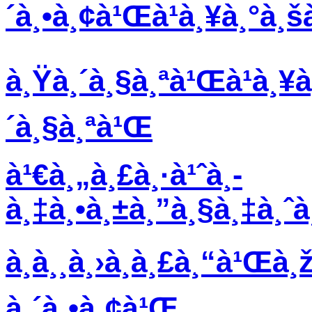
´à¸•à¸¢à¹Œà¹à¸¥à¸°à¸š
à¸Ÿà¸´à¸§à¸ªà¹Œà¹à¸¥à
´à¸§à¸ªà¹Œ
à¹€à¸„à¸£à¸·à¹ˆà¸­
à¸‡à¸•à¸±à¸”à¸§à¸‡à¸ˆ
à¸­à¸¸à¸›à¸à¸£à¸“à¹Œà¸
à¸´à¸•à¸¢à¹Œ