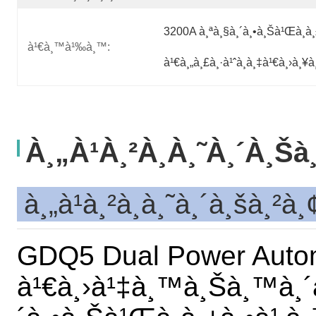
3200A à¸ªà¸§à¸´à¸•à¸Šà¹Œà¸­à¸
à¹€à¸™à¹‰à¸™:
à¹€à¸„à¸£à¸·à¹ˆà¸­à¸‡à¹€à¸›à¸¥
À¸„à¹à¸²à¸­à¸˜à¸´à¸š
à¸„à¹à¸²à¸­à¸˜à¸´à¸šà¸²
GDQ5 Dual Power Automa
à¹€à¸›à¹‡à¸™à¸Šà¸™à¸´à¸