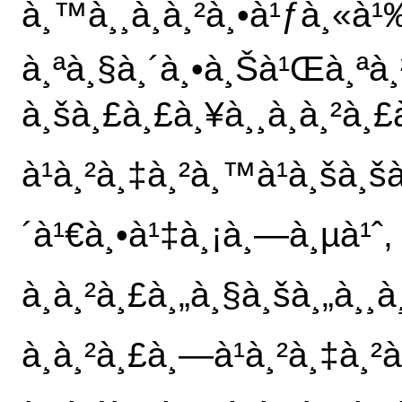
à¸™à¸¸à¸à¸²à¸•à¹ƒà¸«à
à¸ªà¸§à¸´à¸•à¸Šà¹Œà¸ªà¸
à¸šà¸£à¸£à¸¥à¸¸à¸à¸²à¸
à¹à¸²à¸‡à¸²à¸™à¹à¸šà¸š
´à¹€à¸•à¹‡à¸¡à¸—à¸µà¹ˆ, 
à¸à¸²à¸£à¸„à¸§à¸šà¸„à¸¸à
à¸à¸²à¸£à¸—à¹à¸²à¸‡à¸