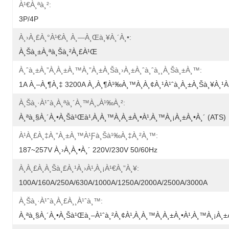
À¹€à¸ªà¸²:
3P/4P
À¸›à¸£à¸°à¹€à¸ À¸—À¸œà¸¥à¸´à¸•:
À¸šà¸±à¸ªà¸šà¸²à¸£à¹Œ
À¸ˆà¸±à¸”à¸­à¸±à¸™à¸”à¸±à¸šà¸›à¸±à¸ˆà¸ˆà¸¸à¸šà¸±à¸™:
1A À¸–À¸¶à¸‡ 3200A À¸‚à¸¶à¹‰à¸™à¸­à¸¢à¸¹à¹ˆà¸à¸±à¸šà¸¥à¸¹à
À¸Šà¸·à¹ˆà¸­à¸ªà¸´à¸™à¸„à¹‰à¸²:
À¸ªà¸§à¸´à¸•à¸Šà¹Œà¹‚à¸­à¸™à¸­à¸±à¸•à¹‚à¸™à¸¡à¸±à¸•à¸´ (ATS)
À¹à¸£à¸‡à¸”à¸±à¸™à¹ƒà¸Šà¹‰à¸‡à¸²à¸™:
187~257V À¸›à¸à¸•à¸´ 220V/230V 50/60Hz
À¸à¸£à¸­à¸šà¸£à¸¹à¸›à¹‚à¸¡à¹€à¸”à¸¥:
100A/160A/250A/630A/1000A/1250A/2000A/2500A/3000A
À¸Šà¸·à¹ˆà¸­à¸£à¸¸à¹ˆà¸™:
À¸ªà¸§à¸´à¸•à¸Šà¹Œà¸–À¹ˆà¸²à¸¢à¹‚à¸­à¸™à¸­à¸±à¸•à¹‚à¸™à¸¡à¸±