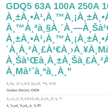
GDQ5 63A 100A 250A 1
À¸±à¸•à¹‚à¸™à¸¡à¸±à¸•à
À¸™à¸ªà¸§à¸´à¸—À¸Šà¹
À¸±à¸•à¹‚à¸™à¸¡à¸±à¸•
´à¸à¸²à¸£à¹€à¸›à¸¥à¸
À¸Šà¹Œà¸à¸±à¸šà¸£à¸
À¸µà¹ˆà¸ªà¸¸à¸”
À¸Šà¸·à¹ˆà¸­à¹à¸šà¸£à¸™à¸”à¹Œ:
Golden Electric /OEM
À¸«à¸¡à¸²à¸¢à¹€à¸¥à¸‚à¸£à¸¸à¹ˆà¸™:
à¸ˆà¸µà¸”à¸µà¸„à¸´à¸§5