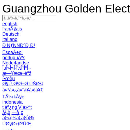
Guangzhou Golden Electr
english
franÃ§ais
Deutsch
Italiano
Ð ÑƒÑÑÐºÐ¸Ð¹
EspaÃ±ol
portuguÃªs
Nederlandse
ÎµÎ»Î»Î·Î½Î¹ÎºÎ¬
æ—¥æœ¬èªž
í•œêµ­
Ø§Ù„Ø¹Ø±Ø¨ÙŠØ©
à¤¹à¤¿à¤¨à¥à¤¦à¥€
TÃ¼rkÃ§e
indonesia
tiáº¿ng Viá»‡t
à¹„à¸—à¸¢
à¦¬à¦¾à¦‚à¦²à¦¾
ÙØ§Ø±Ø³ÛŒ