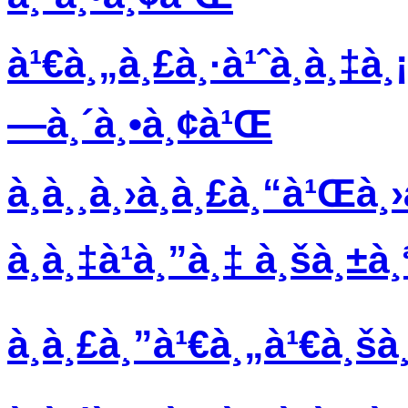
à¹€à¸„à¸£à¸·à¹ˆà¸­à¸‡à¸¡
—à¸´à¸•à¸¢à¹Œ
à¸­à¸¸à¸›à¸à¸£à¸“à¹Œà¸
à¸­à¸‡à¹à¸”à¸‡ à¸šà¸±à
à¸à¸£à¸”à¹€à¸„à¹€à¸š