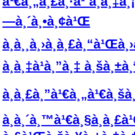
à¹€à¸„à¸£à¸·à¹ˆà¸­à¸‡à¸¡
—à¸´à¸•à¸¢à¹Œ
à¸­à¸¸à¸›à¸à¸£à¸“à¹Œà¸
à¸­à¸‡à¹à¸”à¸‡ à¸šà¸±à
à¸à¸£à¸”à¹€à¸„à¹€à¸š
à¸­à¸´à¸™à¹€à¸§à¸­à¸£à