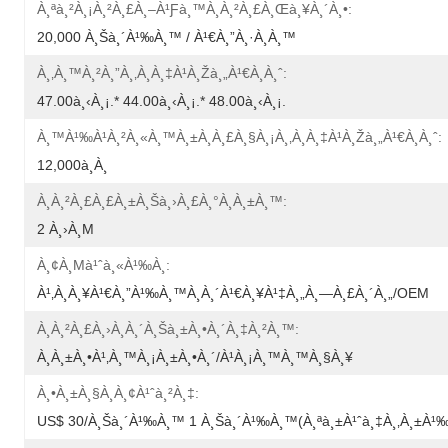
À¸ªà¸²à¸¡à¸²à¸£à¸–À¹ƒà¸™à¸à¸²à¸£à¸œà¸¥à¸´à¸•:
20,000 À¸Šà¸´à¹‰à¸™ / À¹€à¸”à¸·à¸­à¸™
À¸‚à¸™à¸²à¸”à¸‚à¸­à¸‡à¹à¸žà¸„à¹€à¸à¸ˆ:
47.00à¸‹à¸¡.* 44.00à¸‹à¸¡.* 48.00à¸‹à¸¡.
À¸™à¹‰à¹à¸²à¸«à¸™à¸±à¸à¸£à¸§à¸¡à¸‚à¸­à¸‡à¹à¸žà¸„à¹€à¸à¸ˆ:
12,000à¸à¸
À¸à¸²à¸£à¸£à¸±à¸šà¸›à¸£à¸°à¸à¸±à¸™:
2 À¸›à¸µ
À¸¢à¸µà¹ˆà¸«à¹‰à¸­:
À¹‚à¸à¸¥à¹€à¸”à¹‰à¸™à¸­à¸´à¹€à¸¥à¹‡à¸„à¸—À¸£à¸´à¸„/OEM
À¸à¸²à¸£à¸›à¸à¸´à¸šà¸±à¸•à¸´à¸‡à¸²à¸™:
À¸­à¸±à¸•à¹‚à¸™à¸¡à¸±à¸•à¸´/à¹à¸¡à¸™à¸™à¸§à¸¥
À¸•à¸±à¸§à¸­à¸¢à¹ˆà¸²à¸‡:
US$ 30/à¸Šà¸´à¹‰à¸™ 1 À¸Šà¸´à¹‰à¸™(à¸ªà¸±à¹ˆà¸‡à¸‚à¸±à¹‰à