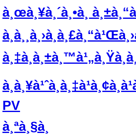
à¸œà¸¥à¸´à¸•à¸ à¸±à¸
à¸­à¸¸à¸›à¸à¸£à¸“à¹Œà¸
à¸‡à¸à¸±à¸™à¹„à¸Ÿà¸à¸
à¸à¸¥à¹ˆà¸­à¸‡à¹à¸¢à¸
PV
à¸ªà¸§à¸