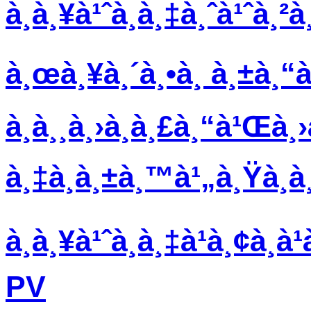
à¸à¸¥à¹ˆà¸­à¸‡à¸ˆà¹ˆà¸²
à¸œà¸¥à¸´à¸•à¸ à¸±à¸
à¸­à¸¸à¸›à¸à¸£à¸“à¹Œà¸
à¸‡à¸à¸±à¸™à¹„à¸Ÿà¸à¸
à¸à¸¥à¹ˆà¸­à¸‡à¹à¸¢à¸
PV