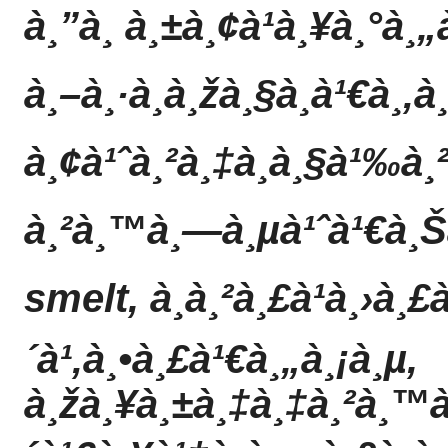
à¸”à¸ à¸±à¸¢à¹à¸¥à¸°à¸„
à¸–à¸·à¸­à¸žà¸§à¸à¹€à¸‚
à¸¢à¹ˆà¸²à¸‡à¸à¸§à¹‰à¸
à¸²à¸™à¸—à¸µà¹ˆà¹€à¸Šà
smelt, à¸à¸²à¸£à¹à¸›à¸£
´à¹‚à¸•à¸£à¹€à¸„à¸¡à¸µ,
à¸žà¸¥à¸±à¸‡à¸‡à¸²à¸™à