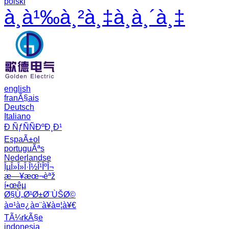
polski
à¸­à¹‰à¸²à¸‡à¸­à¸´à¸‡
english
franÃ§ais
Deutsch
Italiano
Ð ÑƒÑÑÐºÐ¸Ð¹
EspaÃ±ol
portuguÃªs
Nederlandse
ÎµÎ»Î»Î·Î½Î¹ÎºÎ¬
æ—¥æœ¬èªž
í•œêµ­
Ø§Ù„Ø¹Ø±Ø¨ÙŠØ©
à¤¹à¤¿à¤¨à¥à¤¦à¥€
TÃ¼rkÃ§e
indonesia