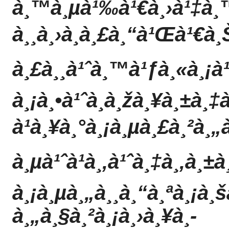
à¸™à¸µà¹‰à¹€à¸›à¹‡à¸
à¸¸à¸›à¸à¸£à¸“à¹Œà¹€à¸Šà
à¸£à¸¸à¹ˆà¸™à¹ƒà¸«à¸¡à¹
à¸¡à¸•à¹ˆà¸­à¸žà¸¥à¸±à¸
à¹à¸¥à¸°à¸¡à¸µà¸£à¸²à¸
à¸µà¹ˆà¹à¸‚à¹ˆà¸‡à¸‚à¸
à¸¡à¸µà¸„à¸¸à¸“à¸ªà¸¡à¸
à¸„à¸§à¸²à¸¡à¸›à¸¥à¸­