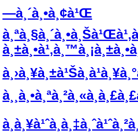
—à¸´à¸•à¸¢à¹Œ
à¸ªà¸§à¸´à¸•à¸Šà¹Œà¹‚à
à¸±à¸•à¹‚à¸™à¸¡à¸±à¸•à
à¸›à¸¥à¸±à¹Šà¸à¹à¸¥à
à¸¸à¸•à¸ªà¸²à¸«à¸à¸£à¸£
à¸à¸¥à¹ˆà¸­à¸‡à¸ˆà¹ˆà¸²