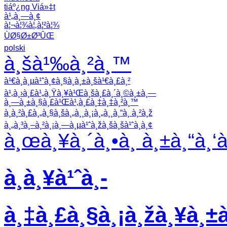
tiáº¿ng Viá»‡t
à¹„à¸—à¸¢
à¦¬à¦¾à¦‚à¦²à¦¾
ÙØ§Ø±Ø³ÛŒ
polski
à¸šà¹‰à¸²à¸™
à¹€à¸à¸µà¹ˆà¸¢à¸§à¸à¸±à¸šà¹€à¸£à¸²
à¹‚à¸›à¸£à¹„à¸Ÿà¸¥à¹Œà¸šà¸£à¸´à¸©à¸±à¸—
à¸—à¸±à¸§à¸£à¹Œà¹‚à¸£à¸‡à¸‡à¸²à¸™
à¸à¸²à¸£à¸„à¸§à¸šà¸„à¸¸à¸¡à¸„à¸¸à¸“à¸ à¸²à¸ž
à¸„à¸³à¸–à¸²à¸¡à¸—à¸µà¹ˆà¸žà¸šà¸šà¹ˆà¸­à¸¢
à¸œà¸¥à¸´à¸•à¸ à¸±à¸“à¸‘
à¸à¸¥à¹ˆà¸­
à¸‡à¸£à¸§à¸¡à¸žà¸¥à¸±à