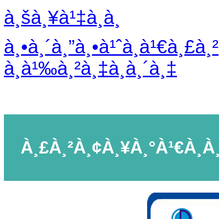
à¸šà¸¥à¹‡à¸­à¸
à¸•à¸´à¸”à¸•à¹ˆà¸­à¹€à¸£à¸²
à¸­à¹‰à¸²à¸‡à¸­à¸´à¸‡
À¸£à¸²à¸¢à¸¥à¸°à¹€à¸­