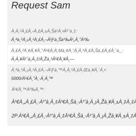
Request Sam

À¸à¸²à¸£à¸›à¸£à¸±à¸šà¹à¸•à¹ˆà¸‡:
À¸ªà¸²à¸¡à¸²à¸£à¸–À¹ƒà¸Šà¹‰à¹„à¸”à¹‰
À¸£à¸²à¸¢à¸¥à¸°à¹€à¸­à¸µà¸¢à¸”à¸à¸²à¸£à¸šà¸£à¸£à¸ˆà¸¸:
À¸à¸¥à¹ˆà¸­à¸‡/à¸žà¸²à¹€à¸¥à¸—
À¸ªà¸²à¸¡à¸²à¸£à¸–À¹ƒà¸™à¸à¸²à¸£à¸œà¸¥à¸´à¸•:
5000/à¹€à¸”à¸·à¸­à¸™
À¹€à¸™à¹‰à¸™:
À¹€à¸„à¸£à¸·à¹ˆà¸­à¸‡à¹€à¸Šà¸·à¹ˆà¸­à¸¡à¸žà¸¥à¸±à¸‡à
2P À¹€à¸„à¸£à¸·à¹ˆà¸­à¸‡à¹€à¸Šà¸·à¹ˆà¸­à¸¡à¸žà¸¥à¸±à¸