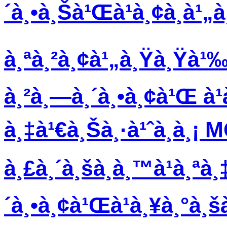
´à¸•à¸Šà¹Œà¹à¸¢à¸à
à¸ªà¸²à¸¢à¹„à¸Ÿà¸Ÿà¹‰à
à¸²à¸—à¸´à¸•à¸¢à¹Œ à¹
à¸‡à¹€à¸Šà¸·à¹ˆà¸­à¸¡ 
à¸£à¸´à¸šà¸­à¸™à¹à¸ªà¸
´à¸•à¸¢à¹Œà¹à¸¥à¸°à¸š