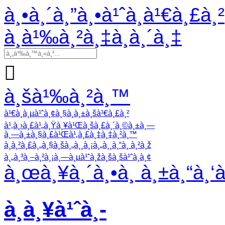
à¸•à¸´à¸”à¸•à¹ˆà¸­à¹€à¸£à¸²
à¸­à¹‰à¸²à¸‡à¸­à¸´à¸‡

à¸šà¹‰à¸²à¸™
à¹€à¸à¸µà¹ˆà¸¢à¸§à¸à¸±à¸šà¹€à¸£à¸²
à¹‚à¸›à¸£à¹„à¸Ÿà¸¥à¹Œà¸šà¸£à¸´à¸©à¸±à¸—
à¸—à¸±à¸§à¸£à¹Œà¹‚à¸£à¸‡à¸‡à¸²à¸™
à¸à¸²à¸£à¸„à¸§à¸šà¸„à¸¸à¸¡à¸„à¸¸à¸“à¸ à¸²à¸ž
à¸„à¸³à¸–à¸²à¸¡à¸—à¸µà¹ˆà¸žà¸šà¸šà¹ˆà¸­à¸¢
à¸œà¸¥à¸´à¸•à¸ à¸±à¸“à¸‘
à¸à¸¥à¹ˆà¸­