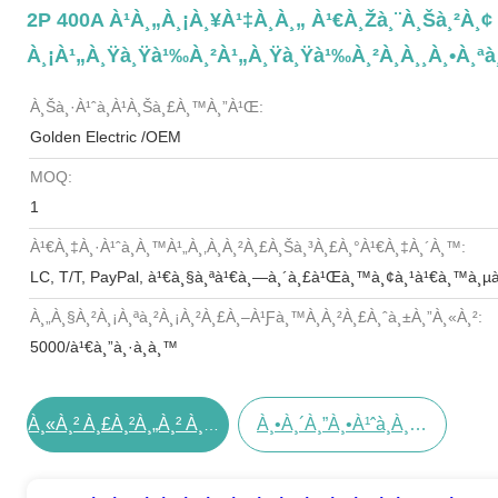
2P 400A À¹à¸„à¸¡à¸¥à¹‡à¸­à¸„ À¹€à¸žà¸¨à¸Šà¸²à¸¢ 
À¸¡à¹„à¸Ÿà¸Ÿà¹‰à¸²à¹„à¸Ÿà¸Ÿà¹‰à¸²à¸­à¸¸à¸•à¸ªà¸²
À¸Šà¸·à¹ˆà¸­à¹à¸šà¸£à¸™à¸”à¹Œ:
Golden Electric /OEM
MOQ:
1
À¹€à¸‡à¸·à¹ˆà¸­à¸™à¹„à¸‚à¸à¸²à¸£à¸Šà¸³à¸£à¸°à¹€à¸‡à¸´à¸™:
LC, T/T, PayPal, à¹€à¸§à¸ªà¹€à¸—à¸´à¸£à¹Œà¸™à¸¢à¸¹à¹€à¸™à¸µ
À¸„à¸§à¸²à¸¡à¸ªà¸²à¸¡à¸²à¸£à¸–À¹ƒà¸™à¸à¸²à¸£à¸ˆà¸±à¸”à¸«à¸²:
5000/à¹€à¸”à¸·à¸­à¸™
À¸•à¸´à¸”à¸•à¹ˆà¸­à¸•à¸­à¸™à¸™à¸µà¹‰
À¸«à¸² À¸£à¸²à¸„à¸² À¸—À¸µà¹ˆ À¸”à¸µ À¸—À¸µà¹ˆà¸ªà¸¸à¸”