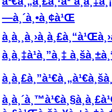
à¹€à¸„à¸£à¸·à¹ˆà¸­à¸‡à¸¡
—à¸´à¸•à¸¢à¹Œ
à¸­à¸¸à¸›à¸à¸£à¸“à¹Œà¸
à¸­à¸‡à¹à¸”à¸‡ à¸šà¸±à
à¸à¸£à¸”à¹€à¸„à¹€à¸š
à¸­à¸´à¸™à¹€à¸§à¸­à¸£à