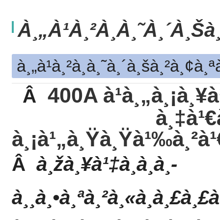
À¸„à¹à¸²à¸­à¸˜à¸´à¸š
à¸„à¹à¸²à¸­à¸˜à¸´à¸šà¸²à¸¢à
400A à¹à¸„à¸¡à¸¥à
Â
à¸‡à¹€
à¸¡à¹„à¸Ÿà¸Ÿà¹‰à¸²à¹€à
à¸žà¸¥à¹‡à¸­à¸à¸­
Â
à¸¸à¸•à¸ªà¸²à¸«à¸à¸£à¸£