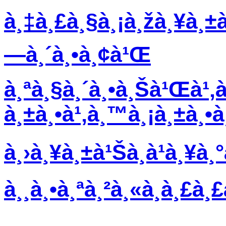
à¸‡à¸£à¸§à¸¡à¸žà¸¥à¸±à
—à¸´à¸•à¸¢à¹Œ
à¸ªà¸§à¸´à¸•à¸Šà¹Œà¹‚à
à¸±à¸•à¹‚à¸™à¸¡à¸±à¸•à
à¸›à¸¥à¸±à¹Šà¸à¹à¸¥à
à¸¸à¸•à¸ªà¸²à¸«à¸à¸£à¸£