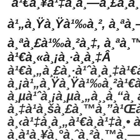
´à¹€à¸¥à¹‡à¸à¸—à¸£à¸­à
à¹„à¸Ÿà¸Ÿà¹‰à¸², à¸ªà¸–
à¸ªà¸£à¹‰à¸²à¸‡, à¸ªà¸
à¹€à¸«à¸¡à¸·à¸­à¸‡
Â
à¹€à¸„à¸£à¸·à¹ˆà¸­à¸‡à¹€
à¸¡à¹„à¸Ÿà¸Ÿà¹‰à¸²à¹€à¸‚
à¸µà¹ˆà¸¡à¸µà¸„à¸¸à¸“à¸ à
à¸‡à¹à¸šà¸£à¸™à¸”à¹Œ
à¸‹à¹‡à¸­à¸„à¹€à¸à¹‡à¸• 
à¸à¹à¸¥à¸°à¸ˆà¸²à¸™à¸—