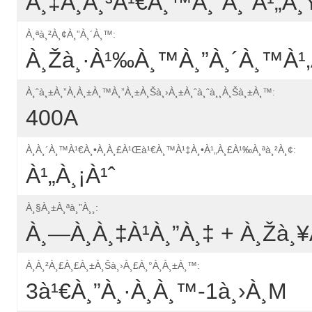
À¸‡à¸à¸³à¹€à¸™à¸´à¸”à¹„à
À¸ªà¸²à¸¢à¸”à¸´à¸™:
À¸žà¸·à¹‰à¸™à¸”à¸´à¸™à¹‚à
À¸ˆà¸±à¸”à¸­à¸±à¸™à¸”à¸±à¸šà¸›à¸±à¸ˆà¸ˆà¸¸à¸šà¸±à¸™:
400A
À¸­à¸´à¸™à¹€à¸•à¸­à¸£à¹Œà¹€à¸™à¹‡à¸•à¹„à¸£à¹‰à¸ªà¸²à¸¢:
À¹„à¸¡à¹ˆ
À¸§à¸±à¸ªà¸”à¸¸:
À¸—À¸­à¸‡à¹à¸”à¸‡ + À¸žà¸¥à
À¸à¸²à¸£à¸£à¸±à¸šà¸›à¸£à¸°à¸à¸±à¸™:
3à¹€à¸”à¸·à¸­à¸™-1à¸›à¸µ