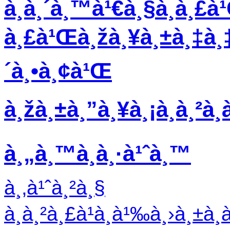
à¸­à¸´à¸™à¹€à¸§à¸­à¸£à
à¸£à¹Œà¸žà¸¥à¸±à¸‡à¸‡
´à¸•à¸¢à¹Œ
à¸žà¸±à¸”à¸¥à¸¡à¸­à¸²à¸à
à¸„à¸™à¸­à¸·à¹ˆà¸™
à¸‚à¹ˆà¸²à¸§
à¸à¸²à¸£à¹à¸à¹‰à¸›à¸±à¸