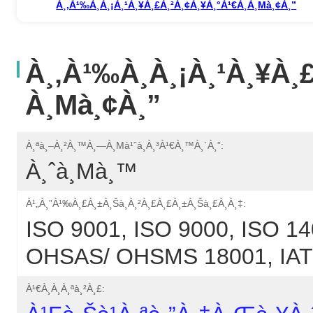
À¸‚à¹‰à¸­à¸¡à¸¹à¸¥à¸£à¸²à¸¢à¸¥à¸°à¹€à¸­à¸µà¸¢à¸”
À¸‚à¹‰à¸­à¸¡à¸¹à¸¥à¸
À¸µà¸¢à¸”
À¸ªà¸–À¸²à¸™à¸—À¸µà¹ˆà¸à¸³à¹€à¸™à¸´à¸”:
À¸ˆà¸µà¸™
À¹„à¸”à¹‰à¸£à¸±à¸šà¸à¸²à¸£à¸£à¸±à¸šà¸£à¸­à¸‡:
ISO 9001, ISO 9000, ISO 14
OHSAS/ OHSMS 18001, IA
À¹€à¸­à¸à¸ªà¸²à¸£: