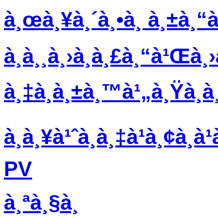
à¸œà¸¥à¸´à¸•à¸ à¸±à¸
à¸­à¸¸à¸›à¸à¸£à¸“à¹Œà¸
à¸‡à¸à¸±à¸™à¹„à¸Ÿà¸à¸
à¸à¸¥à¹ˆà¸­à¸‡à¹à¸¢à¸
PV
à¸ªà¸§à¸