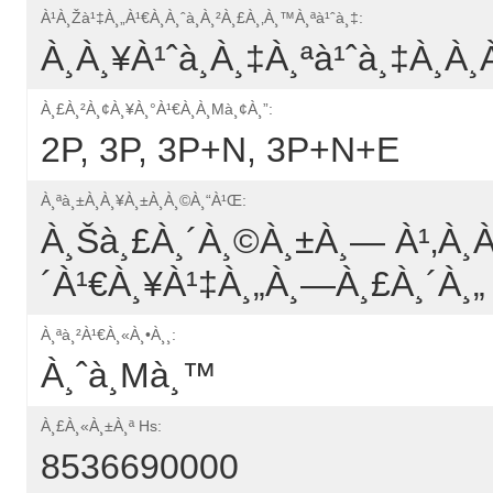
À¹à¸žà¹‡à¸„à¹€à¸à¸ˆà¸à¸²à¸£à¸‚à¸™à¸ªà¹ˆà¸‡:
À¸à¸¥à¹ˆà¸­à¸‡à¸ªà¹ˆà¸‡à¸­à¸
À¸£à¸²à¸¢à¸¥à¸°à¹€à¸­à¸µà¸¢à¸”:
2P, 3P, 3P+N, 3P+N+E
À¸ªà¸±à¸à¸¥à¸±à¸à¸©à¸“à¹Œ:
À¸šà¸£à¸´à¸©à¸±à¸— À¹‚à¸
´à¹€à¸¥à¹‡à¸„à¸—À¸£à¸´à¸„
À¸ªà¸²à¹€à¸«à¸•à¸¸:
À¸ˆà¸µà¸™
À¸£à¸«à¸±à¸ª Hs:
8536690000