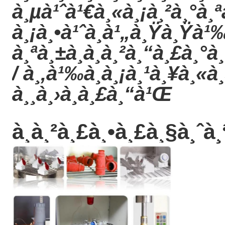
à¸µà¹ˆà¹€à¸«à¸¡à¸²à¸°à¸ª
à¸¡à¸•à¹ˆà¸­à¹„à¸Ÿà¸Ÿà¹‰
à¸ªà¸±à¸à¸à¸²à¸“à¸£à¸
/ à¸‚à¹‰à¸­à¸¡à¸¹à¸¥à¸«à¸
à¸¸à¸›à¸à¸£à¸“à¹Œ
à¸à¸²à¸£à¸•à¸£à¸§à¸ˆà¸