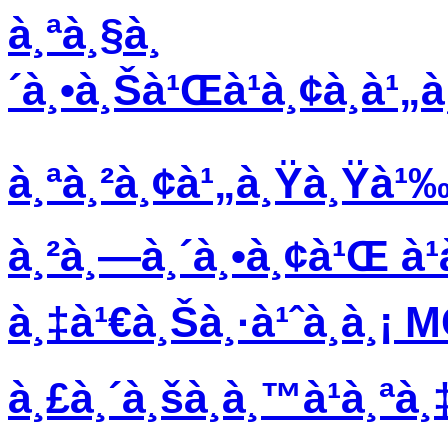
à¸ªà¸§à¸
´à¸•à¸Šà¹Œà¹à¸¢à¸à
à¸ªà¸²à¸¢à¹„à¸Ÿà¸Ÿà¹‰à
à¸²à¸—à¸´à¸•à¸¢à¹Œ à¹
à¸‡à¹€à¸Šà¸·à¹ˆà¸­à¸¡ 
à¸£à¸´à¸šà¸­à¸™à¹à¸ªà¸