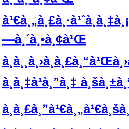
à¹€à¸„à¸£à¸·à¹ˆà¸­à¸‡à¸¡
—à¸´à¸•à¸¢à¹Œ
à¸­à¸¸à¸›à¸à¸£à¸“à¹Œà¸
à¸­à¸‡à¹à¸”à¸‡ à¸šà¸±à
à¸à¸£à¸”à¹€à¸„à¹€à¸š