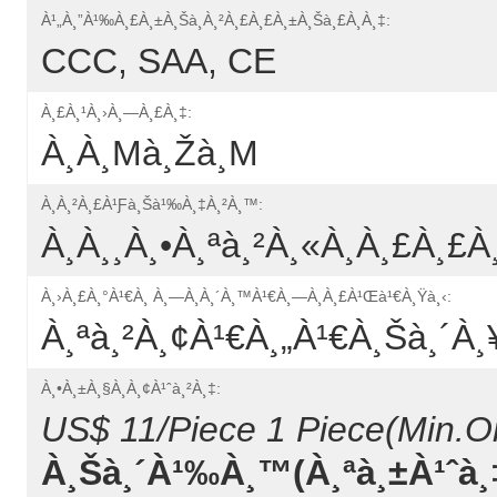
À¹„à¸”à¹‰à¸£à¸±à¸šà¸à¸²à¸£à¸£à¸±à¸šà¸£à¸­à¸‡:
CCC, SAA, CE
À¸£à¸¹à¸›à¸—À¸£à¸‡:
À¸­à¸µà¸žà¸µ
À¸à¸²à¸£à¹ƒà¸Šà¹‰à¸‡à¸²à¸™:
À¸­à¸¸à¸•à¸ªà¸²à¸«à¸à¸£à¸£à
À¸›à¸£à¸°à¹€à¸ À¸—À¸­à¸´à¸™à¹€à¸—À¸­à¸£à¹Œà¹€à¸Ÿà¸‹:
À¸ªà¸²à¸¢à¹€à¸„à¹€à¸šà¸´à¸
À¸•à¸±à¸§à¸­à¸¢à¹ˆà¸²à¸‡:
US$ 11/Piece 1 Piece(Min.Or
À¸Šà¸´à¹‰à¸™(à¸ªà¸±à¹ˆà¸