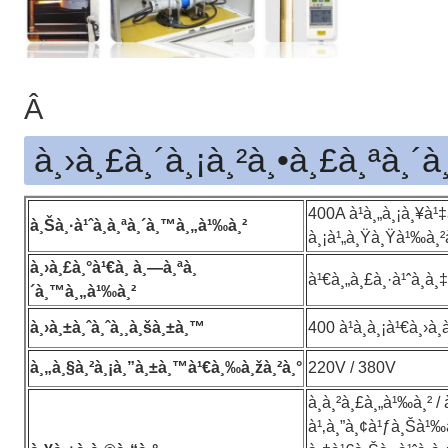
Â
à¸›à¸£à¸´à¸¡à¸²à¸•à¸£à¸ªà¸´
400A à¹à¸„à¸¡à¸¥à¹‡
à¸Šà¸·à¹ˆà¸­à¸ªà¸´à¸™à¸„à¹‰à¸²
à¸¡à¹„à¸Ÿà¸Ÿà¹‰à¸²à
à¸›à¸£à¸°à¹€à¸ à¸—à¸ªà¸
à¹€à¸„à¸£à¸·à¹ˆà¸­à¸‡
´à¸™à¸„à¹‰à¸²
à¸›à¸±à¸ˆà¸ˆà¸¸à¸šà¸±à¸™
400 à¹à¸­à¸¡à¹€à¸›à
à¸„à¸§à¸²à¸¡à¸”à¸±à¸™à¹€à¸‰à¸žà¸²à¸°
220V / 380V
à¸à¸²à¸£à¸„à¹‰à¸² /
à¹‚à¸”à¸¢à¹ƒà¸Šà¹‰à