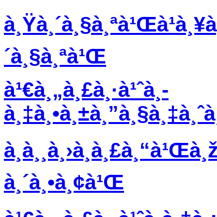
à¸Ÿà¸´à¸§à¸ªà¹Œà¹à¸¥à
´à¸§à¸ªà¹Œ
à¹€à¸„à¸£à¸·à¹ˆà¸­
à¸‡à¸•à¸±à¸”à¸§à¸‡à¸ˆ
à¸­à¸¸à¸›à¸à¸£à¸“à¹Œà¸
à¸´à¸•à¸¢à¹Œ