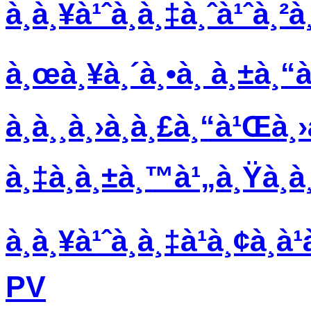
à¸à¸¥à¹ˆà¸­à¸‡à¸ˆà¹ˆà¸²
à¸œà¸¥à¸´à¸•à¸ à¸±à¸
à¸­à¸¸à¸›à¸à¸£à¸“à¹Œà¸
à¸‡à¸à¸±à¸™à¹„à¸Ÿà¸à¸
à¸à¸¥à¹ˆà¸­à¸‡à¹à¸¢à¸
PV