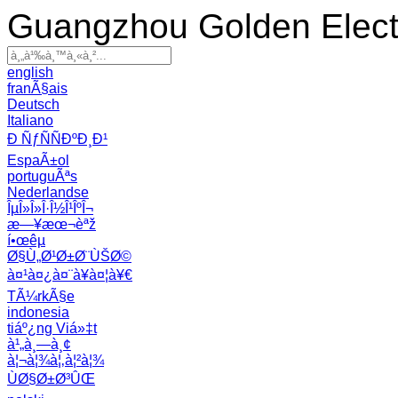
Guangzhou Golden Electr
english
franÃ§ais
Deutsch
Italiano
Ð ÑƒÑÑÐºÐ¸Ð¹
EspaÃ±ol
portuguÃªs
Nederlandse
ÎµÎ»Î»Î·Î½Î¹ÎºÎ¬
æ—¥æœ¬èªž
í•œêµ­
Ø§Ù„Ø¹Ø±Ø¨ÙŠØ©
à¤¹à¤¿à¤¨à¥à¤¦à¥€
TÃ¼rkÃ§e
indonesia
tiáº¿ng Viá»‡t
à¹„à¸—à¸¢
à¦¬à¦¾à¦‚à¦²à¦¾
ÙØ§Ø±Ø³ÛŒ