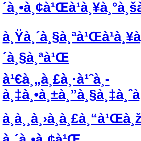
´à¸•à¸¢à¹Œà¹à¸¥à¸°à¸š
à¸Ÿà¸´à¸§à¸ªà¹Œà¹à¸¥à
´à¸§à¸ªà¹Œ
à¹€à¸„à¸£à¸·à¹ˆà¸­
à¸‡à¸•à¸±à¸”à¸§à¸‡à¸ˆ
à¸­à¸¸à¸›à¸à¸£à¸“à¹Œà¸
à¸´à¸•à¸¢à¹Œ