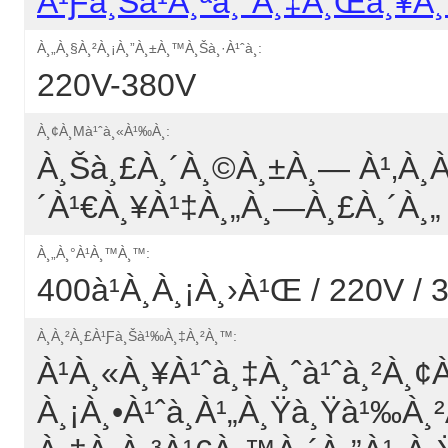
À¹ƒà¸šà¹à¸ªà¸”à¸‡à¸œà¸¥à¸
À¸„à¸§à¸²à¸¡à¸”à¸±à¸™à¸Šà¸·à¹ˆà¸­:
220V-380V
À¸¢à¸µà¹ˆà¸«à¹‰à¸­:
À¸šà¸£à¸´à¸©à¸±à¸— À¹‚à¸
´à¹€à¸¥à¹‡à¸„à¸—À¸£à¸´à¸„
À¸„à¸°à¹à¸™à¸™:
400à¹à¸­à¸¡à¸›à¹Œ / 220V / 
À¸à¸²à¸£à¹ƒà¸Šà¹‰à¸‡à¸²à¸™:
À¹à¸«à¸¥à¹ˆà¸‡à¸ˆà¹ˆà¸²à¸¢à
À¸¡à¸•à¹ˆà¸­à¹„à¸Ÿà¸Ÿà¹‰à¸²