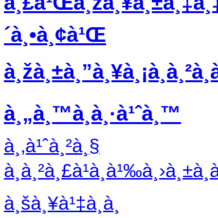
à¸£à¹Œà¸žà¸¥à¸±à¸‡à¸‡
´à¸•à¸¢à¹Œ
à¸žà¸±à¸”à¸¥à¸¡à¸­à¸²à¸à
à¸„à¸™à¸­à¸·à¹ˆà¸™
à¸‚à¹ˆà¸²à¸§
à¸à¸²à¸£à¹à¸à¹‰à¸›à¸±à¸
à¸šà¸¥à¹‡à¸­à¸