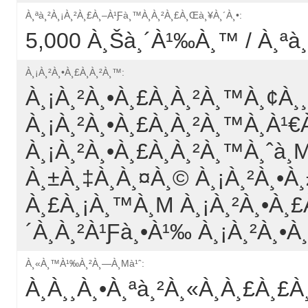
À¸ªà¸²à¸¡à¸²à¸£à¸–À¹ƒà¸™à¸à¸²à¸£à¸œà¸¥à¸´à¸•:
5,000 À¸Šà¸´à¹‰à¸™ / À¸ªà
À¸¡à¸²à¸•à¸£à¸à¸²à¸™:
À¸¡à¸²à¸•à¸£à¸à¸²à¸™à¸¢à¸¸à
À¸¡à¸²à¸•à¸£à¸à¸²à¸™à¸­à¹€
À¸¡à¸²à¸•à¸£à¸à¸²à¸™à¸ˆà¸
À¸±à¸‡à¸à¸¤à¸© À¸¡à¸²à¸•à
À¸£à¸¡à¸™à¸µ À¸¡à¸²à¸•à¸£à
´à¸à¸²à¹ƒà¸•à¹‰ À¸¡à¸²à¸•à
À¸«à¸™à¹‰à¸²à¸—À¸µà¹ˆ:
À¸­à¸¸à¸•à¸ªà¸²à¸«à¸à¸£à¸£à