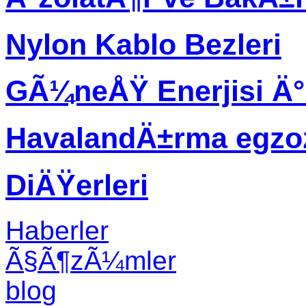
Nylon Kablo Bezleri
GÃ¼neÅŸ Enerjisi Ä
HavalandÄ±rma egzo
DiÄŸerleri
Haberler
Ã§Ã¶zÃ¼mler
blog