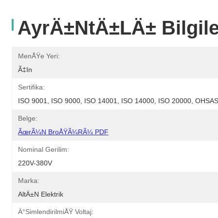
AyrÄ±ntÄ±lÄ± Bilgile
MenÅŸe Yeri:
Ã‡in
Sertifika:
ISO 9001, ISO 9000, ISO 14001, ISO 14000, ISO 20000, OHS
Belge:
ÃœrÃ¼n BroÅŸÃ¼rÃ¼ PDF
Nominal Gerilim:
220V-380V
Marka:
AltÄ±n Elektrik
Ä°simlendirilmiÅŸ Voltaj: