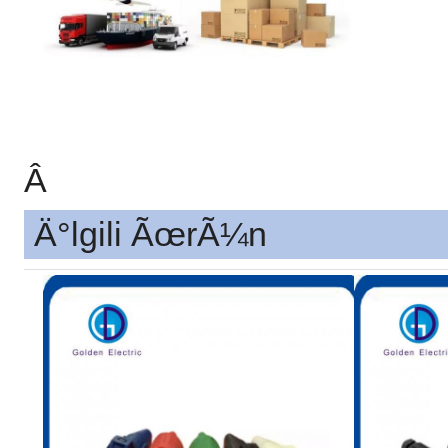
Â
Ä°lgili ÃœrÃ¼n