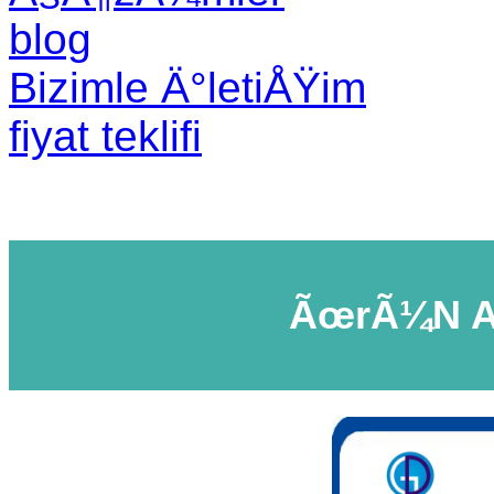
blog
Bizimle Ä°letiÅŸim
fiyat teklifi
ÃœrÃ¼n A