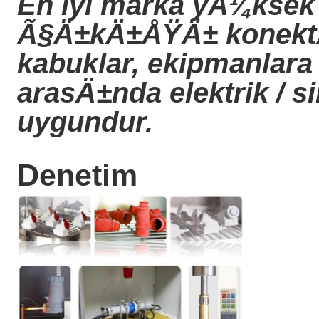
En iyi marka yÃ¼ksek 
Ã§Ä±kÄ±ÅŸÄ± konektÃ¶r
kabuklar, ekipmanlara
arasÄ±nda elektrik / 
uygundur.
Denetim