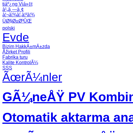
tiáº¿ng Viá»‡t
à¹„à¸—à¸¢
à¦¬à¦¾à¦‚à¦²à¦¾
ÙØ§Ø±Ø³ÛŒ
polski
Evde
Bizim HakkÄ±mÄ±zda
Åžirket Profili
Fabrika turu
Kalite KontrolÃ¼
SSS
ÃœrÃ¼nler
GÃ¼neÅŸ PV Kombin
Otomatik aktarma an