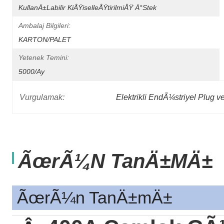
KullanÄ±labilir KiÅŸiselleÅŸtirilmiÅŸ Ä°stek
Ambalaj Bilgileri:
KARTON/PALET
Yetenek Temini:
5000/ay
Vurgulamak:
Elektrikli EndÃ¼striyel Plug v
ÃœrÃ¼n TanÄ±mÄ±
ÃœrÃ¼n TanÄ±mÄ±