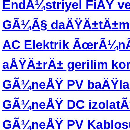
EndÃ¼striyel FiÅŸ ve
GÃ¼Ã§ daÄŸÄ±tÄ±m 
AC Elektrik ÃœrÃ¼
aÅŸÄ±rÄ± gerilim ko
GÃ¼neÅŸ PV baÄŸla
GÃ¼neÅŸ DC izolatÃ
GÃ¼neÅŸ PV Kablos