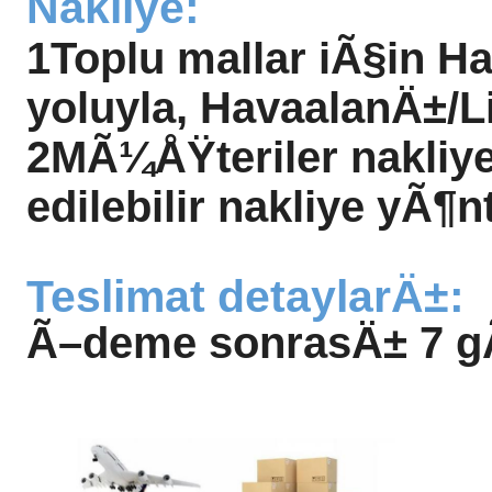
Nakliye:
1Toplu mallar iÃ§in H
yoluyla, HavaalanÄ±/
2MÃ¼ÅŸteriler nakliye
edilebilir nakliye yÃ¶nt
Teslimat detaylarÄ±:
Ã–deme sonrasÄ± 7 gÃ