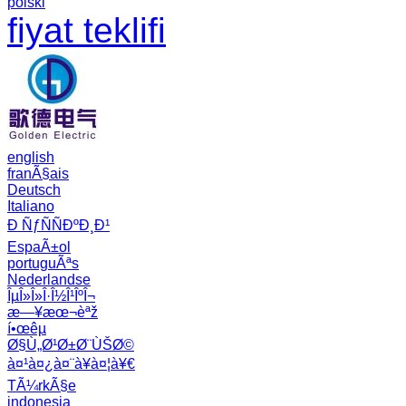
polski
fiyat teklifi
english
franÃ§ais
Deutsch
Italiano
Ð ÑƒÑÑÐºÐ¸Ð¹
EspaÃ±ol
portuguÃªs
Nederlandse
ÎµÎ»Î»Î·Î½Î¹ÎºÎ¬
æ—¥æœ¬èªž
í•œêµ­
Ø§Ù„Ø¹Ø±Ø¨ÙŠØ©
à¤¹à¤¿à¤¨à¥à¤¦à¥€
TÃ¼rkÃ§e
indonesia