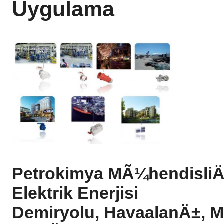
Uygulama
Petrokimya MÃ¼hendisliÄŸ
Elektrik Enerjisi
Demiryolu, HavaalanÄ±, 