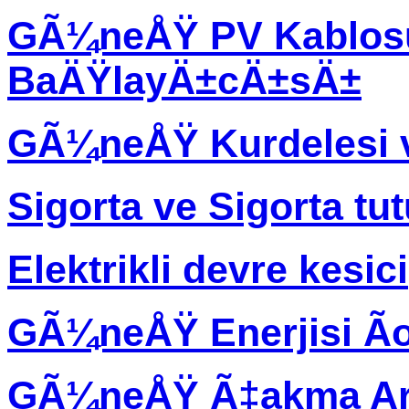
GÃ¼neÅŸ PV Kablos
BaÄŸlayÄ±cÄ±sÄ±
GÃ¼neÅŸ Kurdelesi 
Sigorta ve Sigorta tu
Elektrikli devre kesici
GÃ¼neÅŸ Enerjisi Ã
GÃ¼neÅŸ Ã‡akma Ar