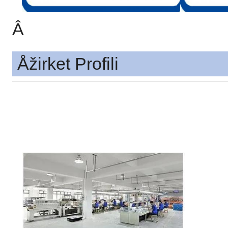
Â
Åžirket Profili