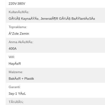
220V-380V
KullanÄ±mÄ±:
GÃ¼Ã§ KaynaÄŸÄ±, JeneratÃ¶r GÃ¼Ã§ BaÄŸlantÄ±sÄ±
Topraklama:
Ä°zole Zemin
Anma AkÄ±mÄ±:
400A
Wifi:
HayÄ±r
Malzeme:
BakÄ±r + Plastik
Garanti:
3ay-1 YÄ±l
TÃ¼rÃ¼: