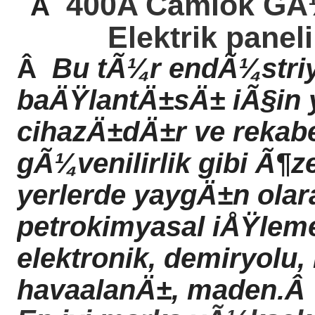
400A Camlok GÃ¼
Â
Elektrik panel
Bu tÃ¼r endÃ¼stri
Â
baÄŸlantÄ±sÄ± iÃ§in y
cihazÄ±dÄ±r ve rekabe
gÃ¼venilirlik gibi Ã¶ze
yerlerde yaygÄ±n olara
petrokimyasal iÅŸleme,
elektronik, demiryolu,
havaalanÄ±, maden.
Â