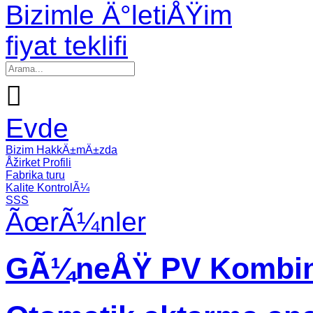
Bizimle Ä°letiÅŸim
fiyat teklifi

Evde
Bizim HakkÄ±mÄ±zda
Åžirket Profili
Fabrika turu
Kalite KontrolÃ¼
SSS
ÃœrÃ¼nler
GÃ¼neÅŸ PV Kombin