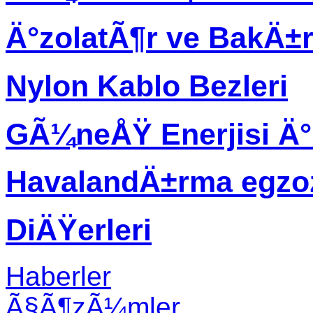
Ä°zolatÃ¶r ve BakÄ±
Nylon Kablo Bezleri
GÃ¼neÅŸ Enerjisi Ä
HavalandÄ±rma egzo
DiÄŸerleri
Haberler
Ã§Ã¶zÃ¼mler