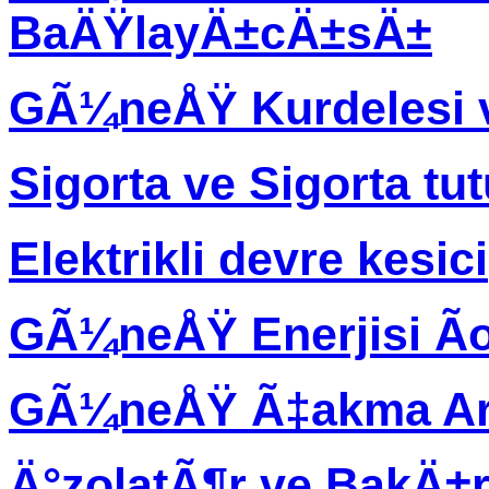
BaÄŸlayÄ±cÄ±sÄ±
GÃ¼neÅŸ Kurdelesi 
Sigorta ve Sigorta tu
Elektrikli devre kesici
GÃ¼neÅŸ Enerjisi Ã
GÃ¼neÅŸ Ã‡akma Ar
Ä°zolatÃ¶r ve BakÄ±