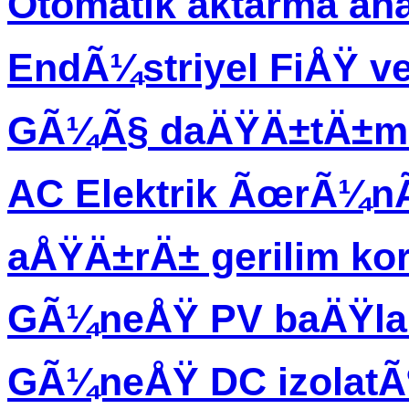
Otomatik aktarma an
EndÃ¼striyel FiÅŸ ve
GÃ¼Ã§ daÄŸÄ±tÄ±m 
AC Elektrik ÃœrÃ¼
aÅŸÄ±rÄ± gerilim ko
GÃ¼neÅŸ PV baÄŸla
GÃ¼neÅŸ DC izolatÃ