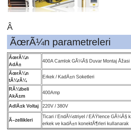
Â
ÃœrÃ¼n parametreleri
ÃœrÃ¼n
400A Camlok GÃ¼Ã§ Duvar Montaj Åžasi Ele
AdÄ±
ÃœrÃ¼n
Erkek / KadÄ±n Soketleri
tÃ¼rÃ¼
RÃ¼tbeli
400Amp
AkÄ±m
AdlÄ±k Voltaj
220V / 380V
Ticari / EndÃ¼striyel / EÄŸlence GÃ¼Ã§
Ã–zellikleri
erkek ve kadÄ±n konektÃ¶rleri kullanarak