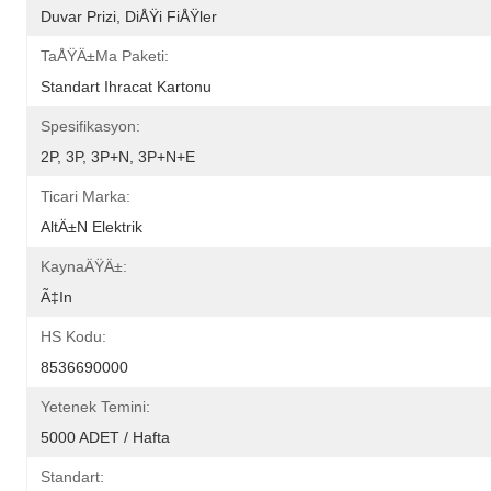
Duvar Prizi, DiÅŸi FiÅŸler
TaÅŸÄ±ma Paketi:
Standart Ihracat Kartonu
Spesifikasyon:
2P, 3P, 3P+N, 3P+N+E
Ticari Marka:
AltÄ±n Elektrik
KaynaÄŸÄ±:
Ã‡in
HS Kodu:
8536690000
Yetenek Temini:
5000 ADET / Hafta
Standart: