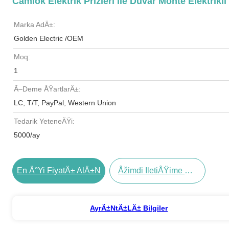
Camlok Elektrik Prizleri Ile Duvar Monte Elektrik
Marka AdÄ±:
Golden Electric /OEM
Moq:
1
Ã–Deme ÅŸartlarÄ±:
LC, T/T, PayPal, Western Union
Tedarik YeteneÄŸi:
5000/ay
En Ä°yi FiyatÄ± AlÄ±n
Åžimdi IletiÅŸime GeÃ§in
AyrÄ±ntÄ±lÄ± Bilgiler