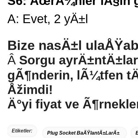
S6: ÃœrÃ¼nler iÃ§in 
A: Evet, 2 yÄ±l
Bize nasÄ±l ulaÅŸabi
Â
Sorgu ayrÄ±ntÄ±l
gÃ¶nderin, lÃ¼tfen t
Åžimdi!
Ä°yi fiyat ve Ã¶rnekler
Etiketler:
Plug Socket BaÄŸlantÄ±larÄ±