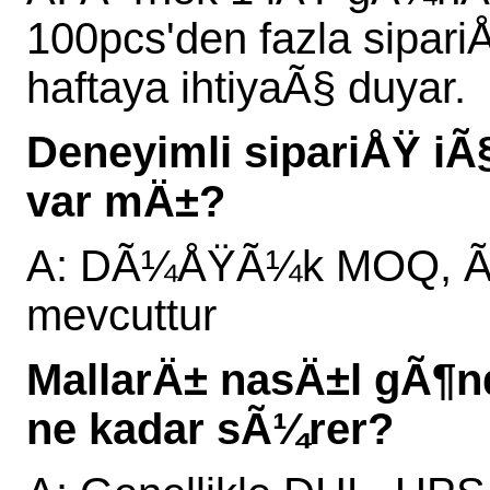
100pcs'den fazla sipari
haftaya ihtiyaÃ§ duyar.
Deneyimli sipariÅŸ 
var mÄ±?
A: DÃ¼ÅŸÃ¼k MOQ, Ã¶r
mevcuttur
MallarÄ± nasÄ±l gÃ¶n
ne kadar sÃ¼rer?