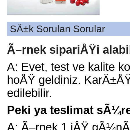
SÄ±k Sorulan Sorular
Ã–rnek sipariÅŸi alabi
A: Evet, test ve kalite k
hoÅŸ geldiniz. KarÄ±ÅŸ
edilebilir.
Peki ya teslimat sÃ¼r
A: Ã–rnek 1 iÅŸ gÃ¼nÃ