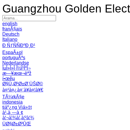
Guangzhou Golden Electr
english
franÃ§ais
Deutsch
Italiano
Ð ÑƒÑÑÐºÐ¸Ð¹
EspaÃ±ol
portuguÃªs
Nederlandse
ÎµÎ»Î»Î·Î½Î¹ÎºÎ¬
æ—¥æœ¬èªž
í•œêµ­
Ø§Ù„Ø¹Ø±Ø¨ÙŠØ©
à¤¹à¤¿à¤¨à¥à¤¦à¥€
TÃ¼rkÃ§e
indonesia
tiáº¿ng Viá»‡t
à¹„à¸—à¸¢
à¦¬à¦¾à¦‚à¦²à¦¾
ÙØ§Ø±Ø³ÛŒ