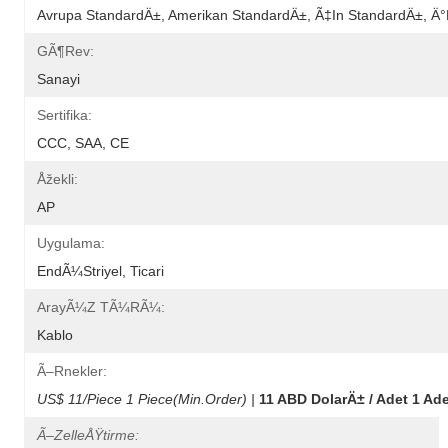
Avrupa StandardÄ±, Amerikan StandardÄ±, Ã‡in StandardÄ±, Ä°
GÃ¶rev:
Sanayi
Sertifika:
CCC, SAA, CE
Åžekli:
AP
Uygulama:
EndÃ¼striyel, Ticari
ArayÃ¼z TÃ¼rÃ¼:
Kablo
Ã–Rnekler:
US$ 11/Piece 1 Piece(Min.Order) |
11 ABD DolarÄ± / Adet 1 Ade
Ã–ZelleÅŸtirme: