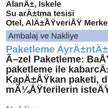
AlanÄ±, Iskele
Su arÄ±tma tesisi
Otel, AlÄ±ÅŸveriÅŸ Merke
Ambalaj ve Nakliye
Paketleme AyrÄ±ntÄ±
Ã–zel Paketleme: BaÅŸ
paketleme ile kabarcÄ±
KapÄ±ÅŸkan paketi, d
mÃ¼ÅŸterilerin isteÄŸ