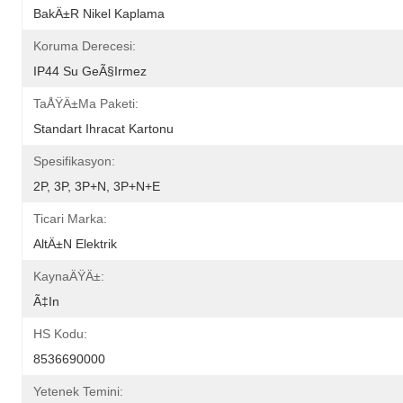
BakÄ±r Nikel Kaplama
Koruma Derecesi:
IP44 Su GeÃ§irmez
TaÅŸÄ±ma Paketi:
Standart Ihracat Kartonu
Spesifikasyon:
2P, 3P, 3P+N, 3P+N+E
Ticari Marka:
AltÄ±n Elektrik
KaynaÄŸÄ±:
Ã‡in
HS Kodu:
8536690000
Yetenek Temini: