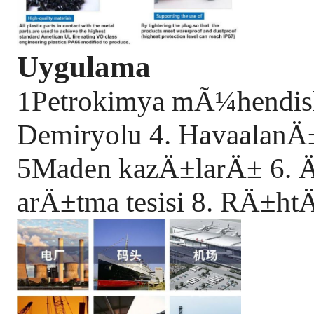
Uygulama
1Petrokimya mÃ¼hendisliÄ
Demiryolu 4. HavaalanÄ
5Maden kazÄ±larÄ± 6. Ä
arÄ±tma tesisi 8. RÄ±ht