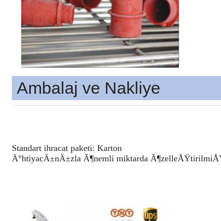
Ambalaj ve Nakliye
Standart ihracat paketi: Karton
Ä°htiyacÄ±nÄ±zla Ã¶nemli miktarda Ã¶zelleÅŸtirilmi