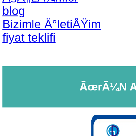
blog
Bizimle Ä°letiÅŸim
fiyat teklifi
ÃœrÃ¼n A