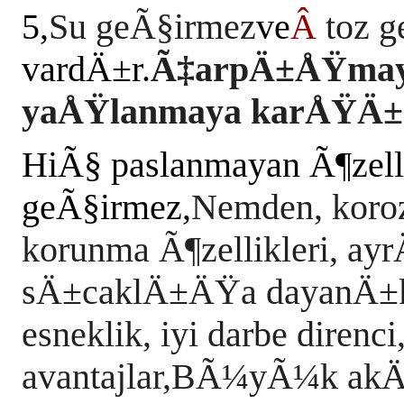
5,
Su geÃ§irmez
ve
Â
toz 
vardÄ±r.
Ã‡arpÄ±ÅŸmay
yaÅŸlanmaya karÅŸÄ±
HiÃ§ paslanmayan Ã¶zelli
geÃ§irmez,
Nemden, koroz
korunma Ã¶zellikleri, a
sÄ±caklÄ±ÄŸa dayanÄ±
esneklik, iyi darbe direnc
avantajlar,BÃ¼yÃ¼k a