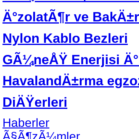
Ä°zolatÃ¶r ve BakÄ±
Nylon Kablo Bezleri
GÃ¼neÅŸ Enerjisi Ä
HavalandÄ±rma egzo
DiÄŸerleri
Haberler
Ã§Ã¶zÃ¼mler