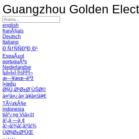
Guangzhou Golden Electr
english
franÃ§ais
Deutsch
Italiano
Ð ÑƒÑÑÐºÐ¸Ð¹
EspaÃ±ol
portuguÃªs
Nederlandse
ÎµÎ»Î»Î·Î½Î¹ÎºÎ¬
æ—¥æœ¬èªž
í•œêµ­
Ø§Ù„Ø¹Ø±Ø¨ÙŠØ©
à¤¹à¤¿à¤¨à¥à¤¦à¥€
TÃ¼rkÃ§e
indonesia
tiáº¿ng Viá»‡t
à¹„à¸—à¸¢
à¦¬à¦¾à¦‚à¦²à¦¾
ÙØ§Ø±Ø³ÛŒ