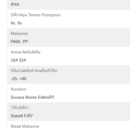
IP44
DÃ¼nya Temas Pozisyonu:
6s, 9s
Malzeme:
PA66, PP
Anma AkÄ±mÄ±:
16A 32A
SÄ±caklÄ±k AralÄ±ÄŸÄ±:
-25- +80
Kurulum:
Duvara Monte EdilmiÅŸ
TÃ¼rÃ¼:
Soketli FiÅŸ
Metal Malzeme: