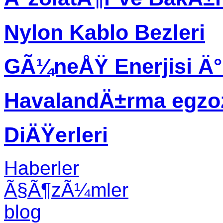
Nylon Kablo Bezleri
GÃ¼neÅŸ Enerjisi Ä
HavalandÄ±rma egzo
DiÄŸerleri
Haberler
Ã§Ã¶zÃ¼mler
blog