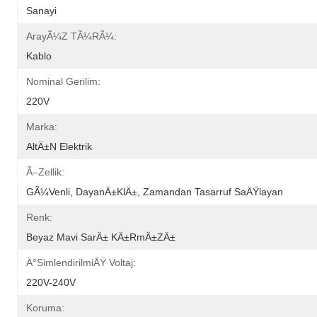
Sanayi
ArayÃ¼z TÃ¼rÃ¼:
Kablo
Nominal Gerilim:
220V
Marka:
AltÄ±n Elektrik
Ã–Zellik:
GÃ¼venli, DayanÄ±klÄ±, Zamandan Tasarruf SaÄŸlayan
Renk:
Beyaz Mavi SarÄ± KÄ±rmÄ±zÄ±
Ä°simlendirilmiÅŸ Voltaj:
220V-240V
Koruma: