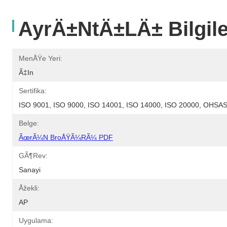
AyrÄ±ntÄ±lÄ± Bilgile
MenÅŸe Yeri:
Ã‡in
Sertifika:
ISO 9001, ISO 9000, ISO 14001, ISO 14000, ISO 20000, OHS
Belge:
ÃœrÃ¼n BroÅŸÃ¼rÃ¼ PDF
GÃ¶rev:
Sanayi
Åžekli:
AP
Uygulama: