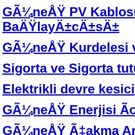
GÃ¼neÅŸ PV Kablos
BaÄŸlayÄ±cÄ±sÄ±
GÃ¼neÅŸ Kurdelesi 
Sigorta ve Sigorta tu
Elektrikli devre kesici
GÃ¼neÅŸ Enerjisi Ã
GÃ¼neÅŸ Ã‡akma Ar