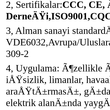
2, Sertifikalar:
CCC, CE, 
DerneÄŸi,ISO9001,CQ
3, Alman sanayi standar
VDE6032,Avrupa/Uluslara
309-2
4, Uygulama: Ã¶zellikle Ã§
iÅŸsizlik, limanlar, havaa
araÅŸtÄ±rmasÄ±, gÄ±da, 
elektrik alanÄ±nda yayg