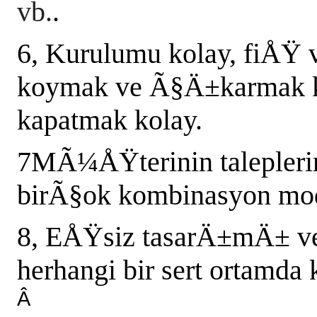
vb.
.
6, Kurulumu kolay, fiÅŸ v
koymak ve Ã§Ä±karmak 
kapatmak kolay.
7MÃ¼ÅŸterinin talepleri
birÃ§ok kombinasyon mod
8, EÅŸsiz tasarÄ±mÄ± 
herhangi bir sert ortamda 
Â