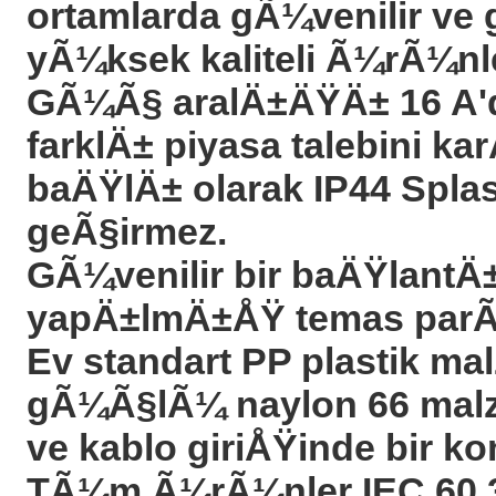
ortamlarda gÃ¼venilir ve
yÃ¼ksek kaliteli Ã¼rÃ¼nle
GÃ¼Ã§ aralÄ±ÄŸÄ± 16 A'da
farklÄ± piyasa talebini k
baÄŸlÄ± olarak IP44 Spla
geÃ§irmez.
GÃ¼venilir bir baÄŸlantÄ
yapÄ±lmÄ±ÅŸ temas parÃ
Ev standart PP plastik m
gÃ¼Ã§lÃ¼ naylon 66 mal
ve kablo giriÅŸinde bir k
TÃ¼m Ã¼rÃ¼nler IEC 60 3