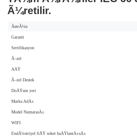
Ã¼retilir.
ÃœrÃ¼n
Garanti
Sertifikasyon
Ã–zel
AÄŸ
Ã–zel Destek
DoÄŸum yeri
Marka AdÄ±
Model NumarasÄ±
WIFI
EndÃ¼striyel fiÅŸ soket baÄŸlantÄ±sÄ±