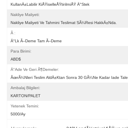
KullanÄ±labilir KiÅŸiselleÅŸtirilmiÅŸ Ä°stek
Nakliye Maliyeti:
Nakliye Maliyeti Ve Tahmini Teslimat SÃ¼resi HakkÄ±nda.
Â :
Ä°lk Ã–Deme Tam Ã–Deme
Para Birimi:
ABD$
Ä°ade Ve Geri Ã¶demeler:
ÃœrÃ¼nleri Teslim AldÄ±ktan Sonra 30 GÃ¼ne Kadar Iade Talebi
Ambalaj Bilgileri:
KARTON/PALET
Yetenek Temini:
5000/ay