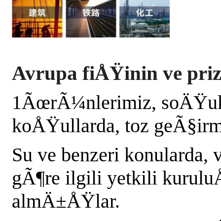
Avrupa fiÅŸinin ve priz
1ÃœrÃ¼nlerimiz, soÄŸu
koÅŸullarda, toz geÃ§i
Su ve benzeri konularda, v
gÃ¶re ilgili yetkili kurulu
almÄ±ÅŸlar.