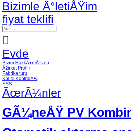
Bizimle Ä°letiÅŸim
fiyat teklifi

Evde
Bizim HakkÄ±mÄ±zda
Åžirket Profili
Fabrika turu
Kalite KontrolÃ¼
SSS
ÃœrÃ¼nler
GÃ¼neÅŸ PV Kombin