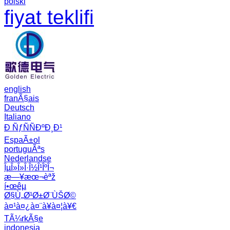
polski
fiyat teklifi
english
franÃ§ais
Deutsch
Italiano
Ð ÑƒÑÑÐºÐ¸Ð¹
EspaÃ±ol
portuguÃªs
Nederlandse
ÎµÎ»Î»Î·Î½Î¹ÎºÎ¬
æ—¥æœ¬èªž
í•œêµ­
Ø§Ù„Ø¹Ø±Ø¨ÙŠØ©
à¤¹à¤¿à¤¨à¥à¤¦à¥€
TÃ¼rkÃ§e
indonesia