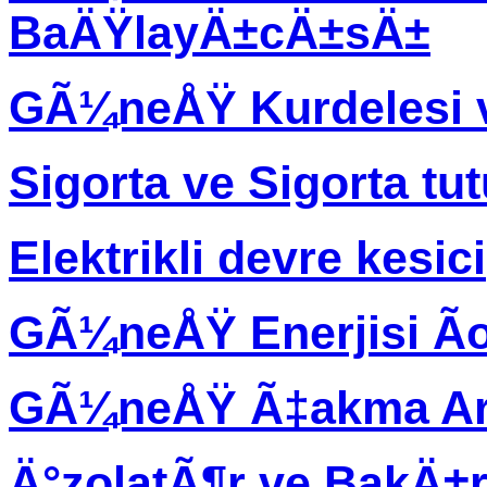
BaÄŸlayÄ±cÄ±sÄ±
GÃ¼neÅŸ Kurdelesi 
Sigorta ve Sigorta tu
Elektrikli devre kesici
GÃ¼neÅŸ Enerjisi Ã
GÃ¼neÅŸ Ã‡akma Ar
Ä°zolatÃ¶r ve BakÄ±