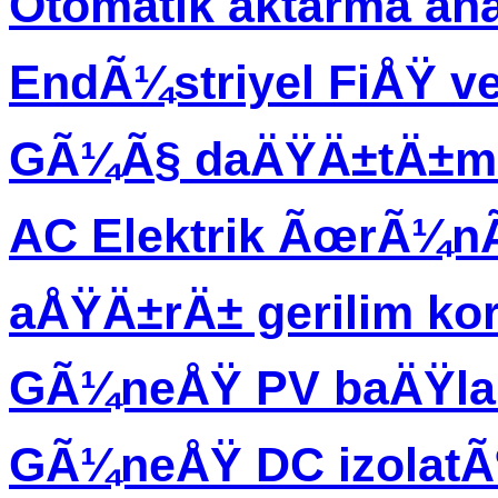
Otomatik aktarma an
EndÃ¼striyel FiÅŸ ve
GÃ¼Ã§ daÄŸÄ±tÄ±m 
AC Elektrik ÃœrÃ¼
aÅŸÄ±rÄ± gerilim ko
GÃ¼neÅŸ PV baÄŸla
GÃ¼neÅŸ DC izolatÃ