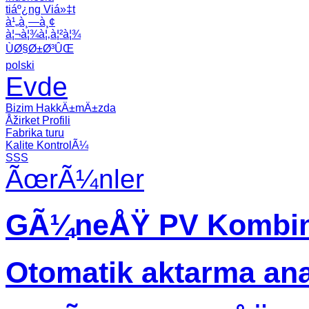
tiáº¿ng Viá»‡t
à¹„à¸—à¸¢
à¦¬à¦¾à¦‚à¦²à¦¾
ÙØ§Ø±Ø³ÛŒ
polski
Evde
Bizim HakkÄ±mÄ±zda
Åžirket Profili
Fabrika turu
Kalite KontrolÃ¼
SSS
ÃœrÃ¼nler
GÃ¼neÅŸ PV Kombin
Otomatik aktarma an