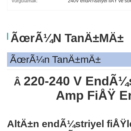
Vurgulamak:
240V endÃ¼striyel fiÅŸ ve so
ÃœrÃ¼n TanÄ±mÄ±
ÃœrÃ¼n TanÄ±mÄ±
220-240 V EndÃ¼st
Â
Amp FiÅŸ Er
AltÄ±n endÃ¼striyel fiÅŸl