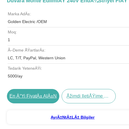
Duvara Monte EdilmiÅŸ 240V EndÃ¼striyel FiÅŸ
Marka AdÄ±:
Golden Electric /OEM
Moq:
1
Ã–Deme ÅŸartlarÄ±:
LC, T/T, PayPal, Western Union
Tedarik YeteneÄŸi:
5000/ay
En Ä°yi FiyatÄ± AlÄ±n
Åžimdi IletiÅŸime GeÃ§in
AyrÄ±ntÄ±lÄ± Bilgiler