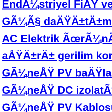
EndÃ¼striyel FiÅŸ ve
GÃ¼Ã§ daÄŸÄ±tÄ±m 
AC Elektrik ÃœrÃ¼
aÅŸÄ±rÄ± gerilim ko
GÃ¼neÅŸ PV baÄŸla
GÃ¼neÅŸ DC izolatÃ
GÃ¼neÅŸ PV Kablos