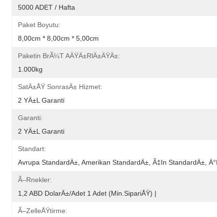
5000 ADET / Hafta
Paket Boyutu:
8,00cm * 8,00cm * 5,00cm
Paketin BrÃ¼t AÄŸÄ±rlÄ±ÄŸÄ±:
1.000kg
SatÄ±ÅŸ SonrasÄ± Hizmet:
2 YÄ±l Garanti
Garanti:
2 YÄ±l Garanti
Standart:
Avrupa StandardÄ±, Amerikan StandardÄ±, Ã‡in StandardÄ±, Ä°
Ã–Rnekler:
1,2 ABD DolarÄ±/Adet 1 Adet (Min.SipariÅŸ) |
Ã–ZelleÅŸtirme: