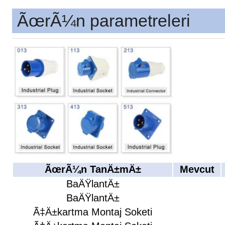
ÃœrÃ¼n parametreleri
ÃœrÃ¼n TanÄ±mÄ±
Mevcut
BaÄŸlantÄ±
BaÄŸlantÄ±
Ã‡Ä±kartma Montaj Soketi