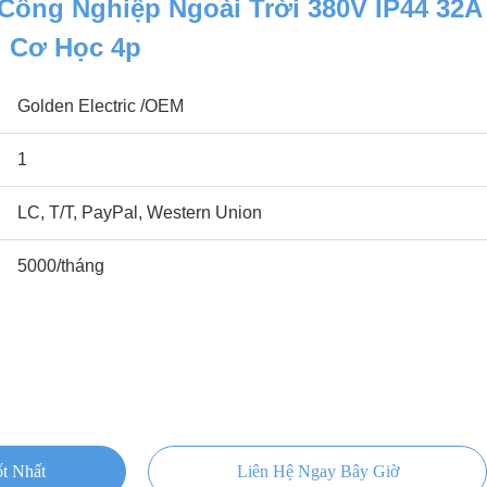
Công Nghiệp Ngoài Trời 380V IP44 32A
i Cơ Học 4p
Golden Electric /OEM
1
LC, T/T, PayPal, Western Union
5000/tháng
t Nhất
Liên Hệ Ngay Bây Giờ