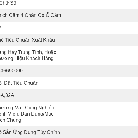
 Chữ Số
hích Cắm 4 Chân Có Ổ Cắm
P
hẻ Tiêu Chuẩn Xuất Khẩu
ng Hay Trung Tính, Hoặc 
hương Hiệu Khách Hàng
536690000
i Đất Tiêu Chuẩn
6A,32A
ương Mại, Công Nghiệp, 
nh Viện, Dân Dụng/Mục 
ích Chung
ó Sẵn Ứng Dụng Tùy Chỉnh