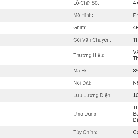
Lỗ-Chữ Số:
4
Mô Hình:
P
Ghim:
4
Gói Vận Chuyển:
T
Và
Thương Hiệu:
T
Mã Hs:
8
Nối Đất:
Nố
Lưu Lượng Điện:
1
Th
Ứng Dụng:
Bệ
Đ
Tùy Chỉnh:
C