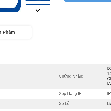
n Phẩm
IS
14
Chứng Nhận:
O
I
Xếp Hạng IP:
I
Số Lỗ:
B