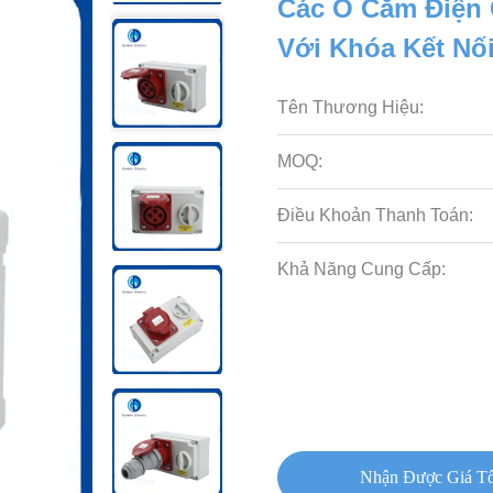
Các Ổ Cắm Điện 
Với Khóa Kết Nố
Tên Thương Hiệu:
MOQ:
Điều Khoản Thanh Toán:
Khả Năng Cung Cấp:
Nhận Được Giá Tố