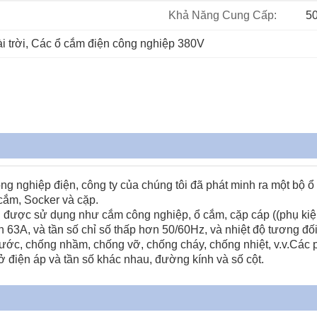
Khả Năng Cung Cấp:
5
 trời
, 
Các ổ cắm điện công nghiệp 380V
ông nghiệp điện, công ty của chúng tôi đã phát minh ra một bộ
ắm, Socker và cặp.
i được sử dụng như cắm công nghiệp, ổ cắm, cặp cáp ((phụ kiệ
A, và tần số chỉ số thấp hơn 50/60Hz, và nhiệt độ tương đối l
ớc, chống nhầm, chống vỡ, chống cháy, chống nhiệt, v.v.Các
 điện áp và tần số khác nhau, đường kính và số cột.