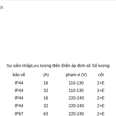
ọc
Sự xâm nhập
Lưu lượng điện
Điện áp định số
Số lượng
bảo vệ
(A)
phạm vi (V)
cột
IP44
16
110-130
2+E
IP44
32
110-130
2+E
IP44
16
220-240
2+E
IP44
32
220-240
2+E
IP67
63
220-240
2+E