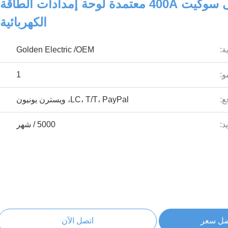
كام لوك ذكر أنثى سوكيت 400A معتمدة لوحة إمدادات الطاقة
الكهربائية
ة:
Golden Electric /OEM
و:
1
ع:
LC، T/T، PayPal، ويسترن يونيون
د:
5000 / شهر
ضل سعر
اتصل الآن