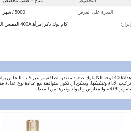
التخصيص:
متاح -- طلب مخصص
القدرة على العرض:
5000 / شهر
إبراز:
كام لوك ذكر إمرأة,400A المقبس الذكر الإناث
هذا
400A لوحة الكاملوك صعود مصدر الطاقة
يمر عبر قلب النحاس بوا
تركيب الأداة وتفكيكها، ويمكن أن تكون متوافقة مع عدادة نوع عدادة قف
تصوير الأفلام والمعارض والمولد وغيرها من المعدات.