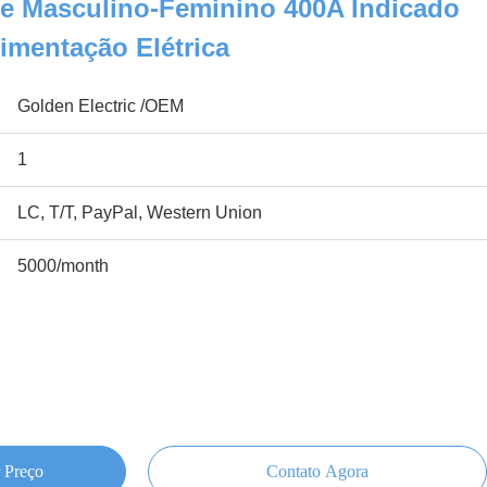
 Masculino-Feminino 400A Indicado
limentação Elétrica
Golden Electric /OEM
1
LC, T/T, PayPal, Western Union
5000/month
 Preço
Contato Agora