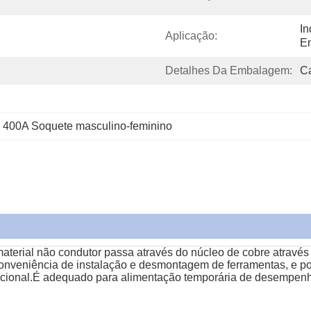
In
Aplicação:
En
Detalhes Da Embalagem:
Ca
 
400A Soquete masculino-feminino
aterial não condutor passa através do núcleo de cobre através
onveniência de instalação e desmontagem de ferramentas, e po
ional.É adequado para alimentação temporária de desempenho d