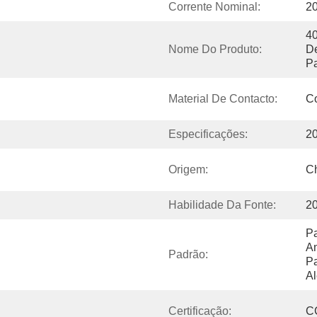
Corrente Nominal:
2
40
Nome Do Produto:
De
P
Material De Contacto:
C
Especificações:
2
Origem:
C
Habilidade Da Fonte:
2
Pa
Am
Padrão:
Pa
Al
Certificação:
C