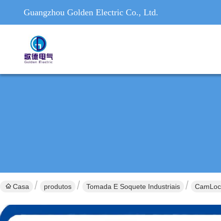
Guangzhou Golden Electric Co., Ltd.
Casa
produtos
Tomada E Soquete Industriais
CamLock