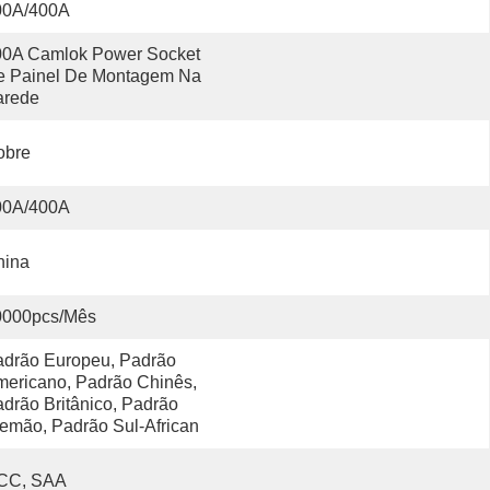
00A/400A
0A Camlok Power Socket 
 Painel De Montagem Na 
arede
obre
00A/400A
hina
0000pcs/mês
drão Europeu, Padrão 
ericano, Padrão Chinês, 
drão Britânico, Padrão 
emão, Padrão Sul-African
CC, SAA