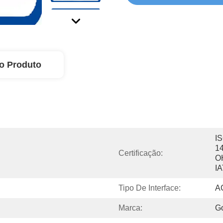
o Produto
IS
14
Certificação:
O
I
Tipo De Interface:
A
Marca:
Go