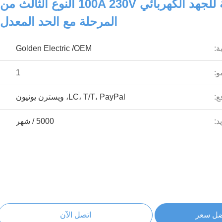
جهاز الحماية للجهد الكهربائي 100A 230V النوع الثالث من
المرحلة مع الحد المعدل
ة:
Golden Electric /OEM
و:
1
ع:
LC، T/T، PayPal، ويسترن يونيون
د:
5000 / شهر
ضل سعر
اتصل الآن