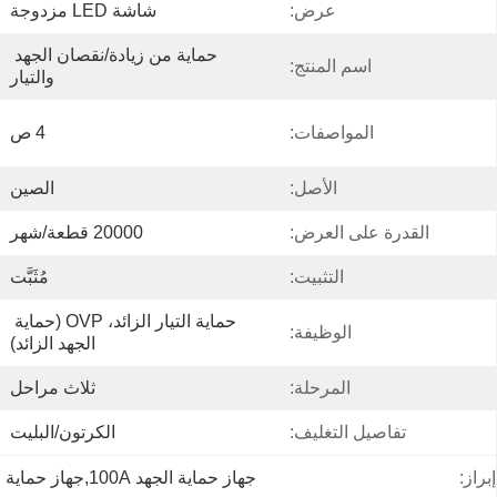
عرض:
شاشة LED مزدوجة
حماية من زيادة/نقصان الجهد 
اسم المنتج:
والتيار
المواصفات:
4 ص
الأصل:
الصين
القدرة على العرض:
20000 قطعة/شهر
التثبيت:
مُثَبَّت
حماية التيار الزائد، OVP (حماية 
الوظيفة:
الجهد الزائد)
المرحلة:
ثلاث مراحل
تفاصيل التغليف:
الكرتون/البليت
إبراز:
جهاز حماية الجهد 100A,جهاز حماية الجهد ثلاثي المراحل