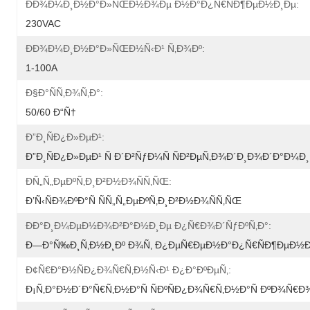
ÐÐ¾Ð¼Ð¸Ð½Ð°Ð»ÑŒÐ½Ð¾Ðµ Ð½Ð°Ð¿Ñ€ÑÐ¶ÐµÐ½Ð¸Ðµ:
230VAC
ÐÐ¾Ð¼Ð¸Ð½Ð°Ð»ÑŒÐ½Ñ‹Ð¹ Ñ‚Ð¾Ðº:
1-100A
Ð§Ð°ÑÑ‚Ð¾Ñ‚Ð°:
50/60 Ð“Ñ†
Ð”Ð¸ÑÐ¿Ð»ÐµÐ¹:
Ð”Ð¸ÑÐ¿Ð»ÐµÐ¹ Ñ Ð´Ð²ÑƒÐ¼Ñ ÑÐ²ÐµÑ‚Ð¾Ð´Ð¸Ð¾Ð´Ð°Ð¼Ð¸
Ð­Ñ„Ñ„ÐµÐºÑ‚Ð¸Ð²Ð½Ð¾ÑÑ‚ÑŒ:
Ð’Ñ‹ÑÐ¾ÐºÐ°Ñ ÑÑ„Ñ„ÐµÐºÑ‚Ð¸Ð²Ð½Ð¾ÑÑ‚ÑŒ
ÐÐ°Ð¸Ð¼ÐµÐ½Ð¾Ð²Ð°Ð½Ð¸Ðµ Ð¿Ñ€Ð¾Ð´ÑƒÐºÑ‚Ð°:
Ð—Ð°Ñ‰Ð¸Ñ‚Ð½Ð¸Ðº Ð¾Ñ‚ Ð¿ÐµÑ€ÐµÐ½Ð°Ð¿Ñ€ÑÐ¶ÐµÐ½Ð¸Ñ
Ð¢Ñ€Ð°Ð½ÑÐ¿Ð¾Ñ€Ñ‚Ð½Ñ‹Ð¹ Ð¿Ð°ÐºÐµÑ‚:
Ð¡Ñ‚Ð°Ð½Ð´Ð°Ñ€Ñ‚Ð½Ð°Ñ ÑÐºÑÐ¿Ð¾Ñ€Ñ‚Ð½Ð°Ñ ÐºÐ¾Ñ€Ð