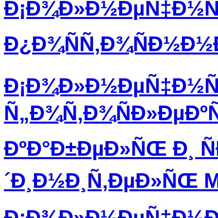
Ð¡Ð¾Ð»Ð½ÐµÑ‡Ð½Ñ‹
Ð¿Ð¾ÑÑ‚Ð¾ÑÐ½Ð½
Ð¡Ð¾Ð»Ð½ÐµÑ‡Ð½Ñ
Ñ„Ð¾Ñ‚Ð¾ÑÐ»ÐµÐºÑ
ÐºÐ°Ð±ÐµÐ»ÑŒ Ð¸ Ñ
´Ð¸Ð½Ð¸Ñ‚ÐµÐ»ÑŒ 
Ð¡Ð¾Ð»Ð½ÐµÑ‡Ð½Ð°