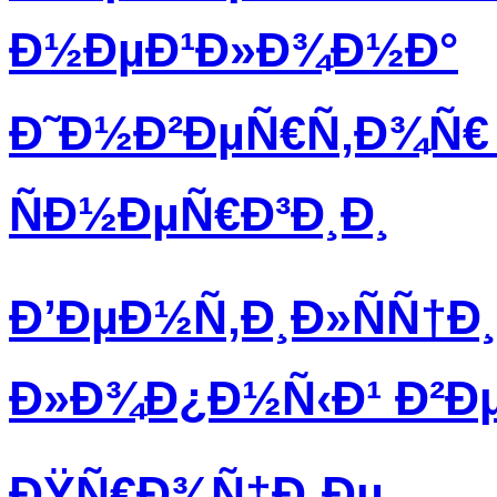
Ð½ÐµÐ¹Ð»Ð¾Ð½Ð°
Ð˜Ð½Ð²ÐµÑ€Ñ‚Ð¾Ñ€
ÑÐ½ÐµÑ€Ð³Ð¸Ð¸
Ð’ÐµÐ½Ñ‚Ð¸Ð»ÑÑ†
Ð»Ð¾Ð¿Ð½Ñ‹Ð¹ Ð²Ð
ÐŸÑ€Ð¾Ñ‡Ð¸Ðµ