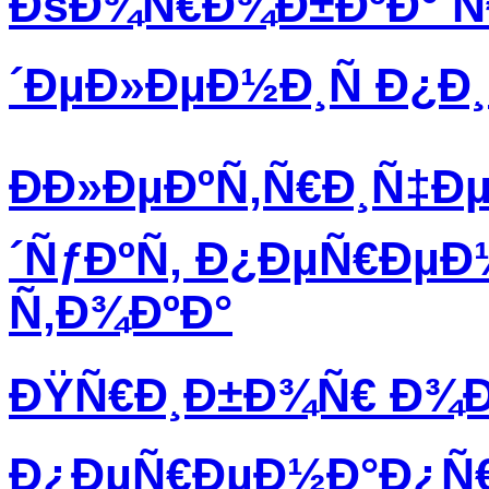
ÐšÐ¾Ñ€Ð¾Ð±ÐºÐ° Ñ
´ÐµÐ»ÐµÐ½Ð¸Ñ Ð¿Ð¸
Ð­Ð»ÐµÐºÑ‚Ñ€Ð¸Ñ‡Ð
´ÑƒÐºÑ‚ Ð¿ÐµÑ€Ð
Ñ‚Ð¾ÐºÐ°
ÐŸÑ€Ð¸Ð±Ð¾Ñ€ Ð¾Ð
Ð¿ÐµÑ€ÐµÐ½Ð°Ð¿Ñ€