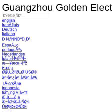
Guangzhou Golden Electr
english
franÃ§ais
Deutsch
Italiano
Ð ÑƒÑÑÐºÐ¸Ð¹
EspaÃ±ol
portuguÃªs
Nederlandse
ÎµÎ»Î»Î·Î½Î¹ÎºÎ¬
æ—¥æœ¬èªž
í•œêµ­
Ø§Ù„Ø¹Ø±Ø¨ÙŠØ©
à¤¹à¤¿à¤¨à¥à¤¦à¥€
TÃ¼rkÃ§e
indonesia
tiáº¿ng Viá»‡t
à¹„à¸—à¸¢
à¦¬à¦¾à¦‚à¦²à¦¾
ÙØ§Ø±Ø³ÛŒ