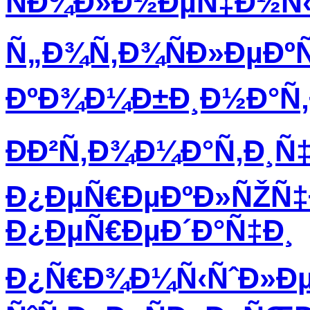
ÑÐ¾Ð»Ð½ÐµÑ‡Ð½Ñ
Ñ„Ð¾Ñ‚Ð¾ÑÐ»ÐµÐºÑ
ÐºÐ¾Ð¼Ð±Ð¸Ð½Ð°Ñ
ÐÐ²Ñ‚Ð¾Ð¼Ð°Ñ‚Ð¸Ñ‡
Ð¿ÐµÑ€ÐµÐºÐ»ÑŽÑ‡
Ð¿ÐµÑ€ÐµÐ´Ð°Ñ‡Ð¸
Ð¿Ñ€Ð¾Ð¼Ñ‹ÑˆÐ»Ð