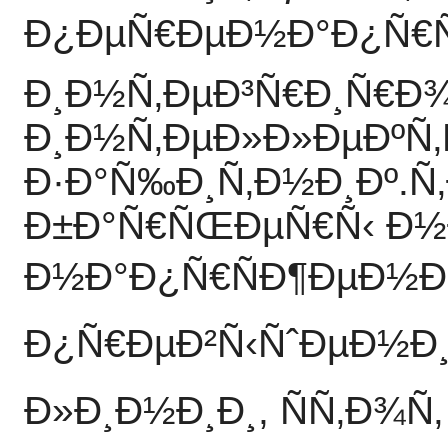
Ð¿ÐµÑ€ÐµÐ½Ð°Ð¿Ñ€Ñ
Ð¸Ð½Ñ‚ÐµÐ³Ñ€Ð¸Ñ€Ð
Ð¸Ð½Ñ‚ÐµÐ»Ð»ÐµÐºÑ
Ð·Ð°Ñ‰Ð¸Ñ‚Ð½Ð¸Ðº.Ñ
Ð±Ð°Ñ€ÑŒÐµÑ€Ñ‹ Ð½
Ð½Ð°Ð¿Ñ€ÑÐ¶ÐµÐ½Ð¸
Ð¿Ñ€ÐµÐ²Ñ‹ÑˆÐµÐ½Ð¸
Ð»Ð¸Ð½Ð¸Ð¸, ÑÑ‚Ð¾Ñ