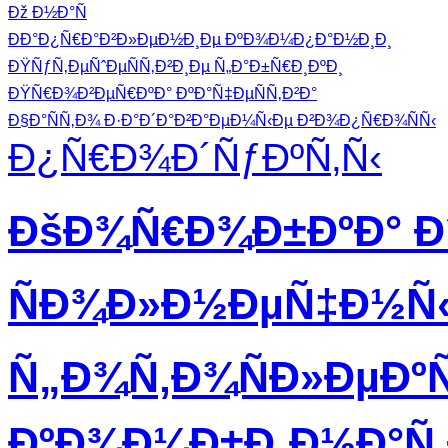
Ðž Ð½Ð°Ñ
ÐÐ°Ð¿Ñ€Ð°Ð²Ð»ÐµÐ½Ð¸Ðµ ÐºÐ¾Ð¼Ð¿Ð°Ð½Ð¸Ð¸
ÐŸÑƒÑ‚ÐµÑˆÐµÑÑ‚Ð²Ð¸Ðµ Ñ„Ð°Ð±Ñ€Ð¸ÐºÐ¸
ÐŸÑ€Ð¾Ð²ÐµÑ€ÐºÐ° ÐºÐ°Ñ‡ÐµÑÑ‚Ð²Ð°
Ð§Ð°ÑÑ‚Ð¾ Ð·Ð°Ð´Ð°Ð²Ð°ÐµÐ¼Ñ‹Ðµ Ð²Ð¾Ð¿Ñ€Ð¾ÑÑ‹
Ð¿Ñ€Ð¾Ð´ÑƒÐºÑ‚Ñ‹
ÐšÐ¾Ñ€Ð¾Ð±ÐºÐ° Ð´
ÑÐ¾Ð»Ð½ÐµÑ‡Ð½Ñ
Ñ„Ð¾Ñ‚Ð¾ÑÐ»ÐµÐºÑ
ÐºÐ¾Ð¼Ð±Ð¸Ð½Ð°Ñ