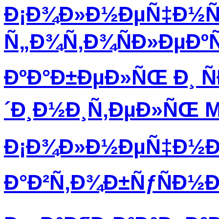
Ð¡Ð¾Ð»Ð½ÐµÑ‡Ð½Ñ
Ñ„Ð¾Ñ‚Ð¾ÑÐ»ÐµÐºÑ
ÐºÐ°Ð±ÐµÐ»ÑŒ Ð¸ Ñ
´Ð¸Ð½Ð¸Ñ‚ÐµÐ»ÑŒ 
Ð¡Ð¾Ð»Ð½ÐµÑ‡Ð½Ð°
Ð°Ð²Ñ‚Ð¾Ð±ÑƒÑÐ½Ð