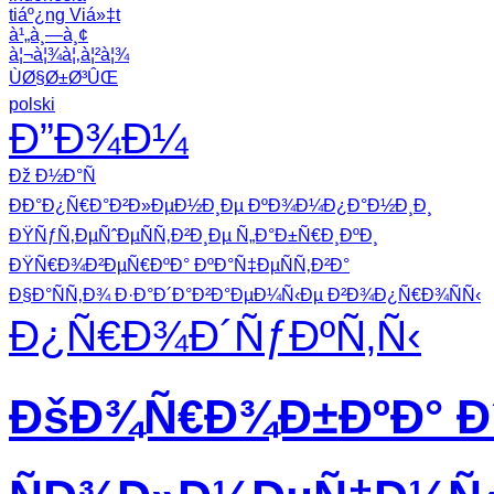
tiáº¿ng Viá»‡t
à¹„à¸—à¸¢
à¦¬à¦¾à¦‚à¦²à¦¾
ÙØ§Ø±Ø³ÛŒ
polski
Ð”Ð¾Ð¼
Ðž Ð½Ð°Ñ
ÐÐ°Ð¿Ñ€Ð°Ð²Ð»ÐµÐ½Ð¸Ðµ ÐºÐ¾Ð¼Ð¿Ð°Ð½Ð¸Ð¸
ÐŸÑƒÑ‚ÐµÑˆÐµÑÑ‚Ð²Ð¸Ðµ Ñ„Ð°Ð±Ñ€Ð¸ÐºÐ¸
ÐŸÑ€Ð¾Ð²ÐµÑ€ÐºÐ° ÐºÐ°Ñ‡ÐµÑÑ‚Ð²Ð°
Ð§Ð°ÑÑ‚Ð¾ Ð·Ð°Ð´Ð°Ð²Ð°ÐµÐ¼Ñ‹Ðµ Ð²Ð¾Ð¿Ñ€Ð¾ÑÑ‹
Ð¿Ñ€Ð¾Ð´ÑƒÐºÑ‚Ñ‹
ÐšÐ¾Ñ€Ð¾Ð±ÐºÐ° Ð´