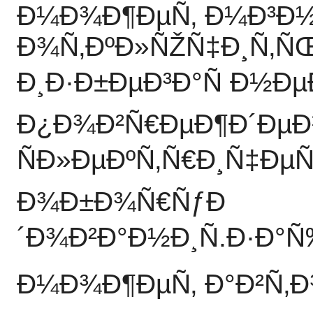
Ð¼Ð¾Ð¶ÐµÑ‚ Ð¼Ð³Ð
Ð¾Ñ‚ÐºÐ»ÑŽÑ‡Ð¸Ñ‚Ñ
Ð¸Ð·Ð±ÐµÐ³Ð°Ñ Ð½
Ð¿Ð¾Ð²Ñ€ÐµÐ¶Ð´ÐµÐ
ÑÐ»ÐµÐºÑ‚Ñ€Ð¸Ñ‡Ðµ
Ð¾Ð±Ð¾Ñ€ÑƒÐ
´Ð¾Ð²Ð°Ð½Ð¸Ñ.Ð·Ð°
Ð¼Ð¾Ð¶ÐµÑ‚ Ð°Ð²Ñ‚Ð