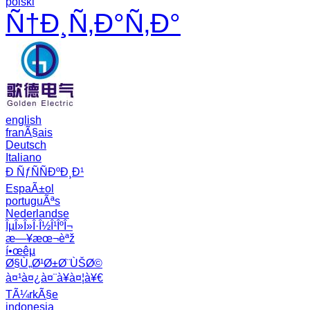
polski
Ñ†Ð¸Ñ‚Ð°Ñ‚Ð°
english
franÃ§ais
Deutsch
Italiano
Ð ÑƒÑÑÐºÐ¸Ð¹
EspaÃ±ol
portuguÃªs
Nederlandse
ÎµÎ»Î»Î·Î½Î¹ÎºÎ¬
æ—¥æœ¬èªž
í•œêµ­
Ø§Ù„Ø¹Ø±Ø¨ÙŠØ©
à¤¹à¤¿à¤¨à¥à¤¦à¥€
TÃ¼rkÃ§e
indonesia