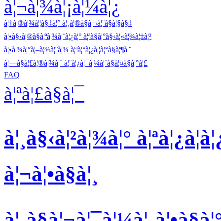
à¦¬à¦¾à¦¡à¦¼à¦¿
à¦†à¦®à¦¾à¦¦à§‡à¦° à¦¸à¦®à§à¦¬à¦¨à§à¦§à§‡
à¦•à§‹à¦®à§à¦ªà¦¾à¦¨à¦¿à¦° à¦ªà§à¦°à§‹à¦«à¦¾à¦‡à¦²
à¦•à¦¾à¦°à¦–à¦¾à¦¨à¦¾ à¦ªà¦°à¦¿à¦¦à¦°à§à¦¶à¦¨
à¦—à§à¦£à¦®à¦¾à¦¨ à¦¨à¦¿à¦¯à¦¼à¦¨à§à¦¤à§à¦°à¦£
FAQ
à¦ªà¦£à§à¦¯
à¦¸à§‹à¦²à¦¾à¦° à¦ªà¦¿à¦­à
à¦¬à¦•à§à¦¸
à¦¸à§à¦¬à¦¯à¦¼à¦‚à¦•à§à