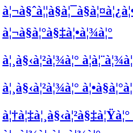
à¦¬à§ˆà¦¦à§à¦¯à§à¦¤à¦¿à¦
à¦¬à§à¦°à§‡à¦•à¦¾à¦°
à¦¸à§‹à¦²à¦¾à¦° à¦à¦¨à¦¾
à¦¸à§‹à¦²à¦¾à¦° à¦•à§à¦°à
à¦†à¦‡à¦¸à§‹à¦²à§‡à¦Ÿà¦° à