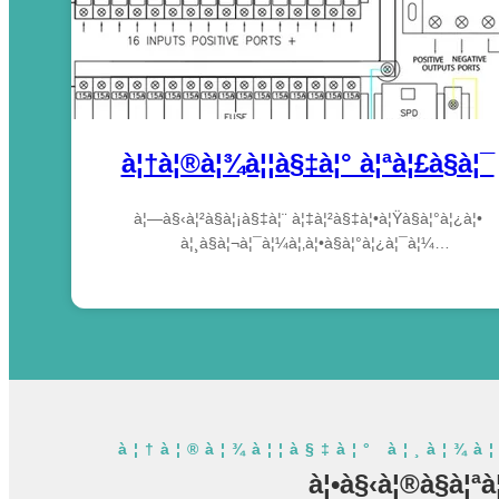
à¦†à¦®à¦¾à¦¦à§‡à¦° à¦ªà¦£à§à¦¯
à¦—à§‹à¦²à§à¦¡à§‡à¦¨ à¦‡à¦²à§‡à¦•à¦Ÿà§à¦°à¦¿à¦•
à¦¸à§à¦¬à¦¯à¦¼à¦‚à¦•à§à¦°à¦¿à¦¯à¦¼
à¦¸à§à¦¥à¦¾à¦¨à¦¾à¦¨à§à¦¤à¦° à¦¸à§à¦‡à¦š, à¦¸à¦¾à¦°à§
à¦¸à§à¦°à¦•à§à¦·à¦¾ à¦¡à¦¿à¦­à¦¾à¦‡à¦¸, à¦¬à¦¿à¦¤à¦°à¦
à¦¬à¦¾à¦•à§à¦¸ à¦˜à§‡à¦°, à¦‡à¦¨à¦­à¦¾à¦°à§à¦Ÿà¦¾à¦°,
à¦¡à¦¿à¦¸à¦¿ à¦«à¦¿à¦‰à¦œ à¦‡à¦¤à§à¦¯à¦¾à¦¦à¦¿à¦°
à¦•à¦¾à¦°à¦–à¦¾à¦¨à¦¾à¥¤à¦à¦¬à¦‚ à¦šà§€à¦¨à§‡ à¦†à¦ªà¦¨à
à¦¸à§‹à¦°à§à¦¸à¦¿à¦‚ à¦à¦œà§‡à¦¨à§à¦Ÿ à¦¹à¦¤à§‡
à¦ªà¦¾à¦°à§‡à¦ªà¦£à§à¦¯à¦—à§à¦²à¦¿
à¦†à¦¨à§à¦¤à¦°à§à¦œà¦¾à¦¤à¦¿à¦• à¦®à¦¾à¦¨, à¦†à¦‡à¦‡
à¦†à¦®à¦¾à¦¦à§‡à¦° à¦¸à¦¾à¦
à¦¸à¦¿à¦‡, à¦†à¦‡à¦à¦¸à¦“9001, à¦à¦¸à¦œà¦¿à¦à¦¸
à¦•à§‹à¦®à§à¦ªà
à¦‡à¦¤à§à¦¯à¦¾à¦¦à¦¿ à¦…à¦¨à§à¦¸à¦°à¦£ à¦•à¦°à§‡à¥¤..