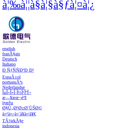
à¦‰à¦¦à§à¦§à§ƒà¦¤à¦¿
english
franÃ§ais
Deutsch
Italiano
Ð ÑƒÑÑÐºÐ¸Ð¹
EspaÃ±ol
portuguÃªs
Nederlandse
ÎµÎ»Î»Î·Î½Î¹ÎºÎ¬
æ—¥æœ¬èªž
í•œêµ­
Ø§Ù„Ø¹Ø±Ø¨ÙŠØ©
à¤¹à¤¿à¤¨à¥à¤¦à¥€
TÃ¼rkÃ§e
indonesia