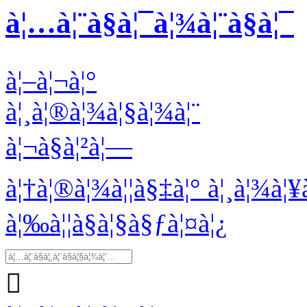
à¦…à¦¨à§à¦¯à¦¾à¦¨à§à¦¯
à¦–à¦¬à¦°
à¦¸à¦®à¦¾à¦§à¦¾à¦¨
à¦¬à§à¦²à¦—
à¦†à¦®à¦¾à¦¦à§‡à¦° à¦¸à¦¾à
à¦‰à¦¦à§à¦§à§ƒà¦¤à¦¿
