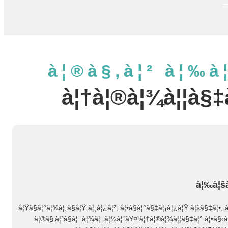
—
à¦®à§‚à¦² à¦‰à¦
à¦†à¦®à¦¾à¦¦à§‡à
à¦‰à¦šà
à¦Ÿà§à¦°à¦¾à¦¸à§à¦Ÿ à¦¸à¦¿à¦², à¦•à§à¦°à§‡à¦¡à¦¿à¦Ÿ à¦šà§‡à¦•, à
à¦®à§‚à¦²à§à¦¯à¦¾à¦¯à¦¼à¦¨à¥¤ à¦†à¦®à¦¾à¦¦à§‡à¦° à¦•à§‹à¦