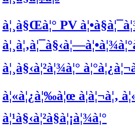
à¦¸à§Œà¦° PV à¦•à§à¦¯à¦
à¦¸à¦‚à¦¯à§‹à¦—à¦•à¦¾à¦
à¦¸à§‹à¦²à¦¾à¦° à¦°à¦¿à¦¬à
à¦«à¦¿à¦‰à¦œ à¦à¦¬à¦‚ à
à¦¹à§‹à¦²à§à¦¡à¦¾à¦°