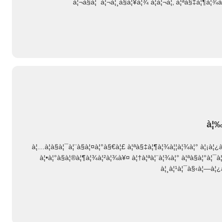
à¦¬à§à¦¯à¦¬à¦¸à§à¦¥à¦¾ à¦à¦¬à¦‚ à¦ªà§‡à¦¶à¦
à¦‰
à¦…à¦­à§à¦¯à¦¨à§à¦¤à¦°à§€à¦£ à¦ªà§‡à¦¶à¦¾à¦¦à¦¾à¦° à¦¡à¦¿à
à¦•à¦°à§à¦®à¦¶à¦¾à¦²à¦¾à¥¤ à¦†à¦ªà¦¨à¦¾à¦° à¦ªà§à¦°à¦¯
à¦¸à¦¹à¦¯à§‹à¦—à¦¿