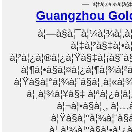
à¦†à¦®à¦¾à¦¦à§‡à
Guangzhou Golde
à¦—à§à¦¯à¦¼à¦¾à¦‚à¦
à¦‡à¦²à§‡à¦•à¦
à¦²à¦¿à¦®à¦¿à¦Ÿà§‡à¦¡à§¨à§
à¦¶à¦•à§à¦¤à¦¿à¦¶à¦¾à¦
à¦Ÿà§à¦°à¦¾à¦¨à§à¦¸à¦«à¦
à¦¸à¦¾à¦¥à§‡ à¦ªà¦¿à¦­à
à¦¬à¦•à§à¦¸, à¦
à¦Ÿà§à¦°à¦¾à¦¨à§à
à¦¸à¦¾à¦°à§à¦•à¦¿