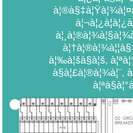
à¦®à§‡à¦Ÿà¦¾à¦¤à
à¦¬à¦¿à¦­à¦¿à
à¦¸à¦®à¦¾à¦§à¦¾à
à¦†à¦®à¦¾à¦¦à§‡
à¦‰à¦šà§à¦š, à¦ªà
à§à¦£à¦®à¦¾à¦¨, 
à¦ªà§à¦°