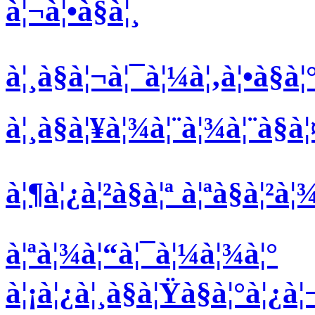
à¦¬à¦•à§à¦¸
à¦¸à§à¦¬à¦¯à¦¼à¦‚à¦•à§à
à¦¸à§à¦¥à¦¾à¦¨à¦¾à¦¨à§à¦
à¦¶à¦¿à¦²à§à¦ª à¦ªà§à¦²à
à¦ªà¦¾à¦“à¦¯à¦¼à¦¾à¦°
à¦¡à¦¿à¦¸à§à¦Ÿà§à¦°à¦¿à¦