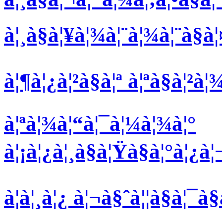
à¦¸à§à¦¥à¦¾à¦¨à¦¾à¦¨à§à¦
à¦¶à¦¿à¦²à§à¦ª à¦ªà§à¦²à
à¦ªà¦¾à¦“à¦¯à¦¼à¦¾à¦°
à¦¡à¦¿à¦¸à§à¦Ÿà§à¦°à¦¿à¦
à¦à¦¸à¦¿ à¦¬à§ˆà¦¦à§à¦¯à§