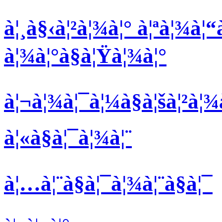
à¦¸à§‹à¦²à¦¾à¦° à¦ªà¦¾à¦“
à¦¾à¦°à§à¦Ÿà¦¾à¦°
à¦¬à¦¾à¦¯à¦¼à§à¦šà¦²à¦¾à
à¦«à§à¦¯à¦¾à¦¨
à¦…à¦¨à§à¦¯à¦¾à¦¨à§à¦¯