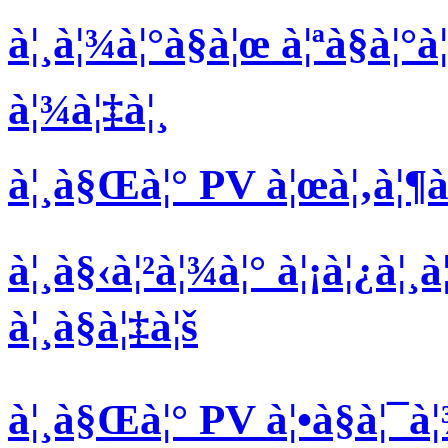
à¦¸à¦¾à¦°à§à¦œ à¦ªà§à¦°à
à¦¾à¦‡à¦¸
à¦¸à§Œà¦° PV à¦œà¦‚à¦¶à¦¨
à¦¸à§‹à¦²à¦¾à¦° à¦¡à¦¿à¦¸
à¦¸à§à¦‡à¦š
à¦¸à§Œà¦° PV à¦•à§à¦¯à¦