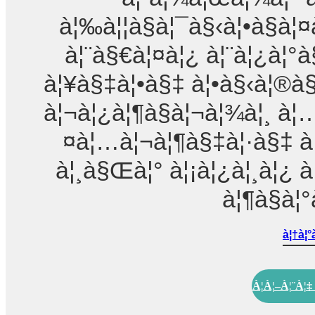
à¦‰à¦¦à§à¦¯à§‹à¦•à§à¦¤à
à¦¨à§€à¦¤à¦¿ à¦¨à¦¿à¦°à
à¦¥à§‡à¦•à§‡ à¦•à§‹à¦®à§
à¦¬à¦¿à¦¶à§à¦¬à¦¾à¦¸ à¦
¤à¦…à¦¬à¦¶à§‡à¦·à§‡ à¦
à¦¸à§Œà¦° à¦¡à¦¿à¦¸à¦¿ à
à¦¶à§à¦°
à¦†à¦°
À¦à¦–À¦¨à¦