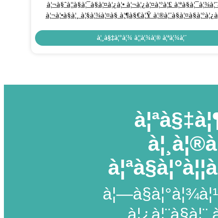
à¦¬à§ˆà¦¦à§à¦¯à§à¦¤à¦¿à¦• à¦¬à¦¿à¦¤à¦°à¦£ à¦ªà§à¦¯à¦¾à¦
à¦¬à¦•à§à¦¸ à¦§à¦¾à¦¤à§ à¦¶à§€à¦Ÿ à¦®à¦¨à§à¦¤à§à¦°à¦¿à¦
à¦¨à¦¿à¦¯à¦¼à¦¨à§à¦¤à§à¦°à¦£ à¦¬à¦¿à¦­à¦¿à¦¨à§à¦¨
à¦¬à§ˆà¦¦à§à¦¯à§à¦¤à¦¿à¦• à¦¸à¦°à¦žà§à¦œà¦¾à¦® à¦œà¦¨à
à¦¸à§‡à¦°à¦¾ à¦¦à¦¾à¦® à¦ªà¦¾à¦¨
à¦§à¦¾à¦¤à§ à¦˜à§‡à¦° à¦®à¦§à§à¦¯à¦®
à¦ªà§‡à¦
à¦¸à¦®
à¦ªà§à¦°à¦¦à
à¦—à§à¦°à¦¾à¦¹
à¦¿à¦¨à§à¦¨