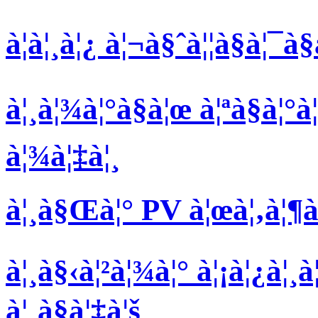
à¦à¦¸à¦¿ à¦¬à§ˆà¦¦à§à¦¯à§
à¦¸à¦¾à¦°à§à¦œ à¦ªà§à¦°à
à¦¾à¦‡à¦¸
à¦¸à§Œà¦° PV à¦œà¦‚à¦¶à¦¨
à¦¸à§‹à¦²à¦¾à¦° à¦¡à¦¿à¦¸
à¦¸à§à¦‡à¦š