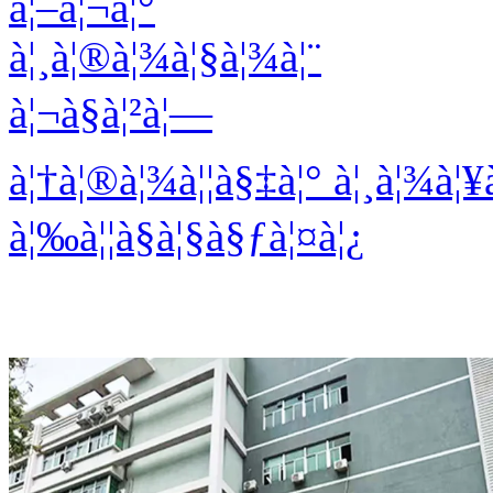
à¦–à¦¬à¦°
à¦¸à¦®à¦¾à¦§à¦¾à¦¨
à¦¬à§à¦²à¦—
à¦†à¦®à¦¾à¦¦à§‡à¦° à¦¸à¦¾à
à¦‰à¦¦à§à¦§à§ƒà¦¤à¦¿