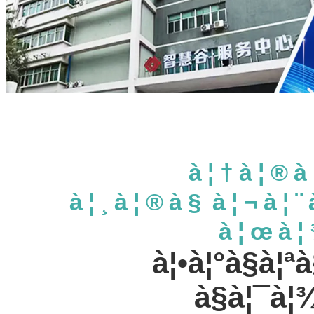
à¦†à¦®à
à¦¸à¦®à§à¦¬à¦¨
à¦œà¦
à¦•à¦°à§à¦
à§à¦¯à¦