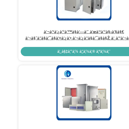
à¦¬à¦¹à¦¿à¦°à¦™à§à¦—à¦¨ à¦œà¦²à¦°à§‹à¦§à§€
à¦¬à§ˆà¦¦à§à¦¯à§à¦¤à¦¿à¦• à¦¬à¦¿à¦¦à§à¦¯à§à§Ž à¦¸à¦°à¦¬à
à¦¬à¦¿à¦¤à¦°à¦£à§‡à¦° à¦œà¦¨à§à¦¯ à¦ªà¦²à¦¿à¦¸à§à¦Ÿà¦¾à¦° à¦
à¦à¦«à¦†à¦°à¦ªà¦¿ à¦«à¦¾à¦‡à¦¬à¦¾à¦°à¦—à§à¦²à¦¾à¦¸ à¦à¦¸à¦
à¦¸à§‡à¦°à¦¾ à¦¦à¦¾à¦® à¦ªà¦¾à¦¨
à¦†à¦‡à¦ªà¦¿ 65 à¦†à¦¬à¦°à¦£