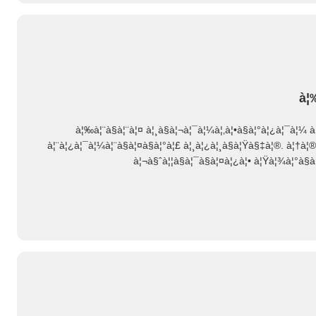
à¦
à¦‰à¦¨à§à¦¨à¦¤ à¦¸à§à¦¬à¦¯à¦¼à¦‚à¦•à§à¦°à¦¿à¦¯à¦¼ 
à¦¨à¦¿à¦¯à¦¼à¦¨à§à¦¤à§à¦°à¦£ à¦¸à¦¿à¦¸à§à¦Ÿà§‡à¦®. à¦†à¦
à¦¬à§ˆà¦¦à§à¦¯à§à¦¤à¦¿à¦• à¦Ÿà¦¾à¦°à§