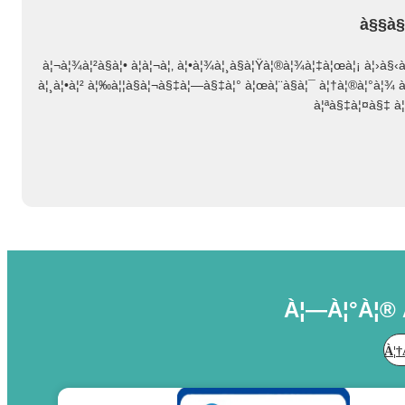
à§§à§
à¦¬à¦¾à¦²à§à¦• à¦à¦¬à¦‚ à¦•à¦¾à¦¸à§à¦Ÿà¦®à¦¾à¦‡à¦œà¦¡ à¦›à§
à¦¸à¦•à¦² à¦‰à¦¦à§à¦¬à§‡à¦—à§‡à¦° à¦œà¦¨à§à¦¯ à¦†à¦®à¦°à¦¾ à
à¦ªà§‡à¦¤à§‡ à¦
À¦—À¦°à¦® 
À¦†