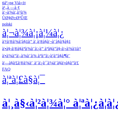
tiáº¿ng Viá»‡t
à¹„à¸—à¸¢
à¦¬à¦¾à¦‚à¦²à¦¾
ÙØ§Ø±Ø³ÛŒ
polski
à¦¬à¦¾à¦¡à¦¼à¦¿
à¦†à¦®à¦¾à¦¦à§‡à¦° à¦¸à¦®à§à¦¬à¦¨à§à¦§à§‡
à¦•à§‹à¦®à§à¦ªà¦¾à¦¨à¦¿à¦° à¦ªà§à¦°à§‹à¦«à¦¾à¦‡à¦²
à¦•à¦¾à¦°à¦–à¦¾à¦¨à¦¾ à¦ªà¦°à¦¿à¦¦à¦°à§à¦¶à¦¨
à¦—à§à¦£à¦®à¦¾à¦¨ à¦¨à¦¿à¦¯à¦¼à¦¨à§à¦¤à§à¦°à¦£
FAQ
à¦ªà¦£à§à¦¯
à¦¸à§‹à¦²à¦¾à¦° à¦ªà¦¿à¦­à