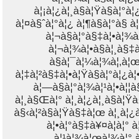
à¦¡à¦¿à¦¸à§à¦Ÿà§à¦°à¦
à¦¤à§ˆà¦°à¦¿ à¦¶à§à¦°à§ 
à¦¬à§à¦°à§‡à¦•à¦¾à¦
à¦¬à¦¾à¦•à§à¦¸à§‡à
à§à¦¯à¦¼à¦¾à¦‚à¦œ
à¦‡à¦²à§‡à¦•à¦Ÿà§à¦°à¦¿à¦
à¦—à§à¦°à¦¾à¦¹à¦•à¦¦à§
à¦¸à§Œà¦° à¦¸à¦¿à¦¸à§à¦Ÿà§
à§‹à¦²à§à¦Ÿà§‡à¦œ à¦¸à¦¿à
à¦•à¦°à§‡à¥¤à¦à¦° 
à¦¹à¦¾à¦œà¦¾à¦° à