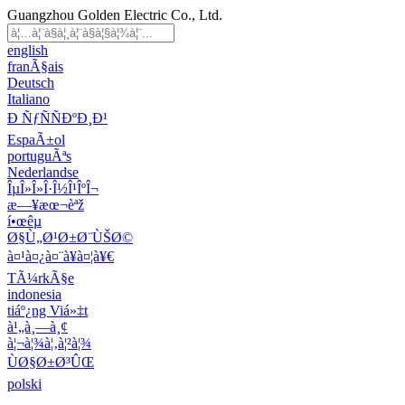
Guangzhou Golden Electric Co., Ltd.
english
franÃ§ais
Deutsch
Italiano
Ð ÑƒÑÑÐºÐ¸Ð¹
EspaÃ±ol
portuguÃªs
Nederlandse
ÎµÎ»Î»Î·Î½Î¹ÎºÎ¬
æ—¥æœ¬èªž
í•œêµ­
Ø§Ù„Ø¹Ø±Ø¨ÙŠØ©
à¤¹à¤¿à¤¨à¥à¤¦à¥€
TÃ¼rkÃ§e
indonesia
tiáº¿ng Viá»‡t
à¹„à¸—à¸¢
à¦¬à¦¾à¦‚à¦²à¦¾
ÙØ§Ø±Ø³ÛŒ
polski