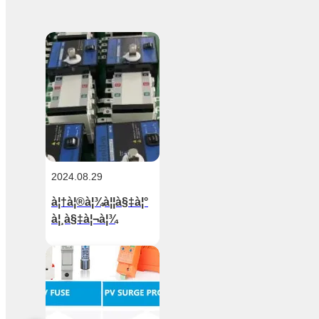
2024.08.29
à¦†à¦®à¦¾à¦¦à§‡à¦°
à¦¸à§‡à¦¬à¦¾