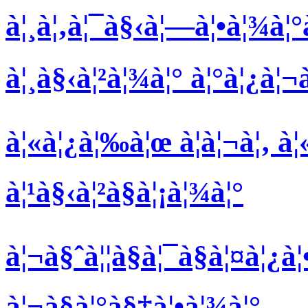
à¦¸à¦‚à¦¯à§‹à¦—à¦•à¦¾à¦
à¦¸à§‹à¦²à¦¾à¦° à¦°à¦¿à¦¬à
à¦«à¦¿à¦‰à¦œ à¦à¦¬à¦‚ à
à¦¹à§‹à¦²à§à¦¡à¦¾à¦°
à¦¬à§ˆà¦¦à§à¦¯à§à¦¤à¦¿à¦
à¦¬à§à¦°à§‡à¦•à¦¾à¦°