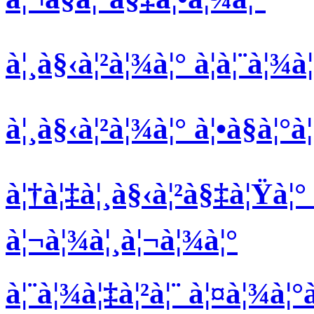
à¦¸à§‹à¦²à¦¾à¦° à¦à¦¨à¦¾
à¦¸à§‹à¦²à¦¾à¦° à¦•à§à¦°à
à¦†à¦‡à¦¸à§‹à¦²à§‡à¦Ÿà¦° à
à¦¬à¦¾à¦¸à¦¬à¦¾à¦°
à¦¨à¦¾à¦‡à¦²à¦¨ à¦¤à¦¾à¦°