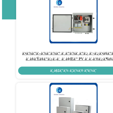
à¦•à¦¾à¦°à¦–à¦¾à¦¨à¦¾à¦° à¦¸à¦°à¦¾à¦¸à¦°à¦¿ à¦¬à¦¿à¦•à§à¦°
à¦¸à§à¦Ÿà§à¦°à¦¿à¦‚à¦¸ à¦¸à§Œà¦° PV à¦¸à¦‚à¦®à¦¿à¦¶à§
à¦¬à¦¾à¦•à§à¦¸ à¦¸à§Œà¦° DC1000V à¦¸à§à¦°à¦•à§à¦·à¦¾ 
à¦¸à¦¿à¦¸à§à¦Ÿà§‡à¦®à§‡à¦° à¦œà¦¨à§à¦¯ à¦…à§à¦¯à¦¾
à¦¸à§‡à¦°à¦¾ à¦¦à¦¾à¦® à¦ªà¦¾à¦¨
à¦¬à¦•à§à¦¸