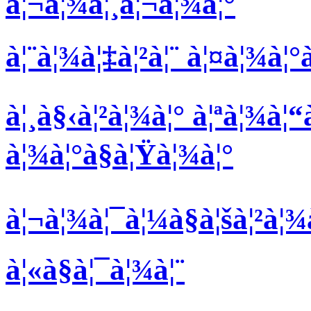
à¦¬à¦¾à¦¸à¦¬à¦¾à¦°
à¦¨à¦¾à¦‡à¦²à¦¨ à¦¤à¦¾à¦°
à¦¸à§‹à¦²à¦¾à¦° à¦ªà¦¾à¦“
à¦¾à¦°à§à¦Ÿà¦¾à¦°
à¦¬à¦¾à¦¯à¦¼à§à¦šà¦²à¦¾à
à¦«à§à¦¯à¦¾à¦¨