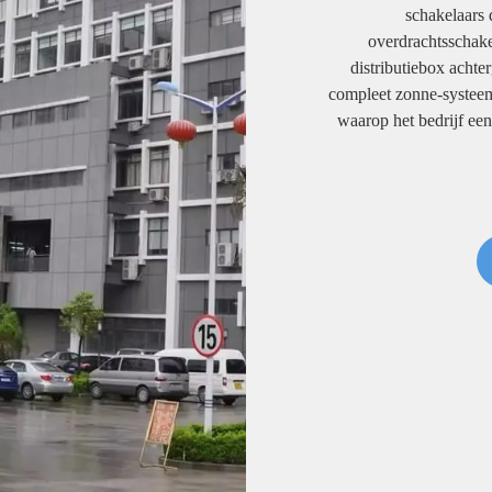
schakelaars
overdrachtsschakel
distributiebox acht
compleet zonne-systeem
waarop het bedrijf een 
een 