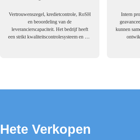
Vertrouwenszegel, kredietcontrole, RoSH
Intern pr
en beoordeling van de
geavancee
leverancierscapaciteit. Het bedrijf heeft
kunnen same
een strikt kwaliteitscontrolesysteem en een
ontwik
professioneel testlaboratorium.
Hete Verkopen