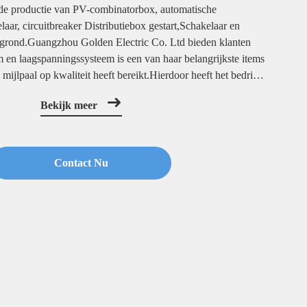
 de productie van PV-combinatorbox, automatische
aar, circuitbreaker Distributiebox gestart,Schakelaar en
ergrond.Guangzhou Golden Electric Co. Ltd bieden klanten
 en laagspanningssysteem is een van haar belangrijkste items
mijlpaal op kwaliteit heeft bereikt.Hierdoor heeft het bedrijf
goed vertrouwen gekregen van meer dan ...
Bekijk meer
Contact Nu