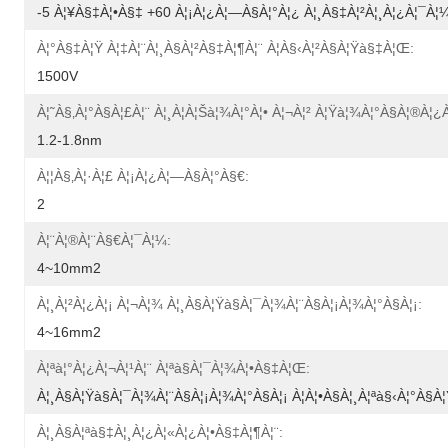
-5 À¦¥à§‡à¦•à§‡ +60 À¦¡à¦¿à¦—À§à¦°à¦¿ À¦¸à§‡à¦²à¦¸à¦¿à¦¯à¦
À¦°à§‡à¦Ÿ À¦‡à¦¨à¦¸à§à¦²à§‡à¦¶à¦¨ À¦­à§‹à¦²à§à¦Ÿà§‡à¦œ:
1500V
À¦˜à§‚à¦°à§à¦£à¦¨ À¦¸à¦à¦šà¦¾à¦°à¦• À¦¬à¦² À¦Ÿà¦¾à¦°à§à¦®à¦¿à
1.2-1.8nm
À¦¦à§‚à¦·à¦£ À¦¡à¦¿à¦—À§à¦°à§€:
2
À¦¨à¦®à¦¨à§€à¦¯à¦¼:
4~10mm2
À¦¸à¦²à¦¿à¦¡ À¦¬à¦¾ À¦¸à§à¦Ÿà§à¦¯à¦¾à¦¨à§à¦¡à¦¾à¦°à§à¦¡:
4~16mm2
À¦ªà¦°à¦¿à¦¬à¦¹à¦¨ À¦ªà§à¦¯à¦¾à¦•à§‡à¦œ:
À¦¸à§à¦Ÿà§à¦¯à¦¾à¦¨à§à¦¡à¦¾à¦°à§à¦¡ À¦à¦•à§à¦¸à¦ªà§‹à¦°à§à
À¦¸à§à¦ªà§‡à¦¸à¦¿à¦«à¦¿à¦•à§‡à¦¶à¦¨: