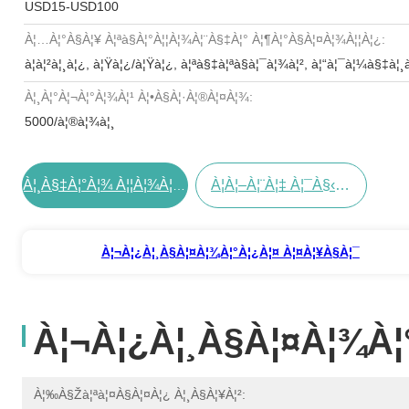
USD15-USD100
À¦…à¦°à§à¦¥ À¦ªà§à¦°à¦¦à¦¾à¦¨à§‡à¦° À¦¶à¦°à§à¦¤à¦¾à¦¦à¦¿:
à¦à¦²à¦¸à¦¿, à¦Ÿà¦¿/à¦Ÿà¦¿, à¦ªà§‡à¦ªà§à¦¯à¦¾à¦², à¦“à¦¯à¦¼à§‡à¦
À¦¸à¦°à¦¬à¦°à¦¾à¦¹ À¦•à§à¦·à¦®à¦¤à¦¾:
5000/à¦®à¦¾à¦¸
À¦à¦–À¦¨à¦‡ À¦¯à§‹à¦—À¦¾à¦¯à§‹à¦— À¦•à¦°à§à¦¨
À¦¸à§‡à¦°à¦¾ À¦¦à¦¾à¦® À¦ªà¦¾à¦¨
À¦¬à¦¿à¦¸à§à¦¤à¦¾à¦°à¦¿à¦¤ À¦¤à¦¥à§à¦¯
À¦¬à¦¿à¦¸à§à¦¤à¦¾à¦
À¦‰à§Žà¦ªà¦¤à§à¦¤à¦¿ À¦¸à§à¦¥à¦²: