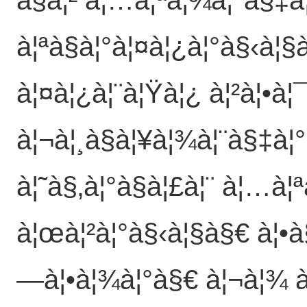
à¦ªà§à¦°à¦¤à¦¿à¦°à§‹à¦§
à¦¤à¦¿à¦¨à¦Ÿà¦¿ à¦²à¦•à
à¦¬à¦¸à§à¦¥à¦¾à¦¨à§‡à¦°
à¦˜à§‚à¦°à§à¦£à¦¨ à¦…à¦
à¦œà¦²à¦°à§‹à¦§à§€ à¦•à§
—à¦•à¦¾à¦°à§€ à¦¬à¦¾ à¦