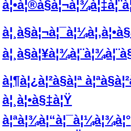
à¦•à¦®à§à¦¬à¦¾à¦‡à¦¨à¦
à¦¸à§à¦¬à¦¯à¦¼à¦‚à¦•à§
à¦¸à§à¦¥à¦¾à¦¨à¦¾à¦¨à§
à¦¶à¦¿à¦²à§à¦ª à¦ªà§à¦
à¦¸à¦•à§‡à¦Ÿ
à¦ªà¦¾à¦“à¦¯à¦¼à¦¾à¦°