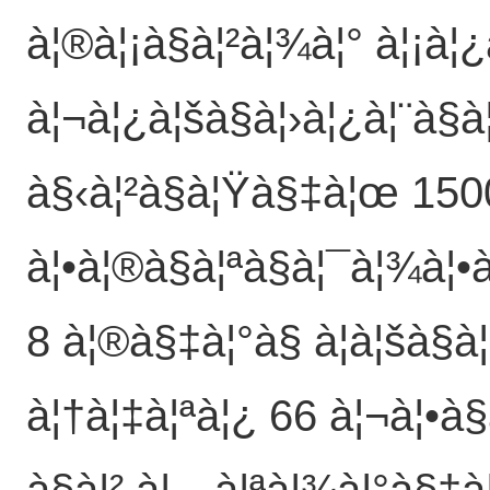
à¦®à¦¡à§à¦²à¦¾à¦° à¦¡à
à¦¬à¦¿à¦šà§à¦›à¦¿à¦¨à§à
à§‹à¦²à§à¦Ÿà§‡à¦œ 150
à¦•à¦®à§à¦ªà§à¦¯à¦¾à¦•
8 à¦®à§‡à¦°à§ à¦à¦šà§à¦
à¦†à¦‡à¦ªà¦¿ 66 à¦¬à¦•à§
à§à¦² à¦…à¦ªà¦¾à¦°à§‡à