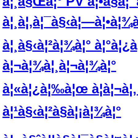
à¦¸à§Œà¦° PV à¦•à§à¦¯
à¦¸à¦‚à¦¯à§‹à¦—à¦•à¦¾
à¦¸à§‹à¦²à¦¾à¦° à¦°à¦¿à¦
à¦¬à¦¾à¦¸à¦¬à¦¾à¦°
à¦«à¦¿à¦‰à¦œ à¦à¦¬à¦
à¦¹à§‹à¦²à§à¦¡à¦¾à¦°