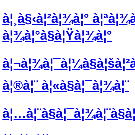
à¦¸à§‹à¦²à¦¾à¦° à¦ªà¦¾
à¦¾à¦°à§à¦Ÿà¦¾à¦°
à¦¬à¦¾à¦¯à¦¼à§à¦šà¦²à
à¦®à¦¨ à¦«à§à¦¯à¦¾à¦¨
à¦…à¦¨à§à¦¯à¦¾à¦¨à§à