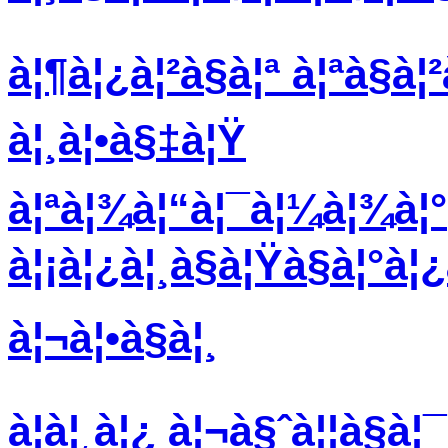
à¦¶à¦¿à¦²à§à¦ª à¦ªà§à¦
à¦¸à¦•à§‡à¦Ÿ
à¦ªà¦¾à¦“à¦¯à¦¼à¦¾à¦°
à¦¡à¦¿à¦¸à§à¦Ÿà§à¦°à
à¦¬à¦•à§à¦¸
à¦à¦¸à¦¿ à¦¬à§ˆà¦¦à§à¦