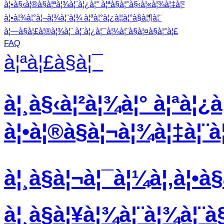
à¦•à§‹à¦®à§à¦ªà¦¾à¦¨à¦¿à¦° à¦ªà§à¦°à§‹à¦«à¦¾à¦‡à¦²
à¦•à¦¾à¦°à¦–à¦¾à¦¨à¦¾ à¦ªà¦°à¦¿à¦¦à¦°à§à¦¶à¦¨
à¦—à§à¦£à¦®à¦¾à¦¨ à¦¨à¦¿à¦¯à¦¼à¦¨à§à¦¤à§à¦°à¦£
FAQ
à¦ªà¦£à§à¦¯
à¦¸à§‹à¦²à¦¾à¦° à¦ªà¦¿à¦
à¦•à¦®à§à¦¬à¦¾à¦‡à¦¨à¦
à¦¸à§à¦¬à¦¯à¦¼à¦‚à¦•à§
à¦¸à§à¦¥à¦¾à¦¨à¦¾à¦¨à§