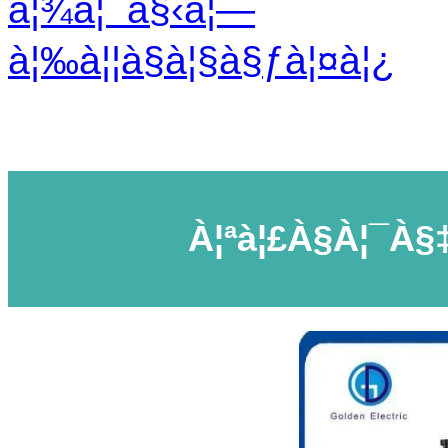
à¦¾à¦¯à§‹à¦—
à¦‰à¦¦à§à¦§à§ƒà¦¤à¦¿
À¦ªà¦£à§à¦¯à§