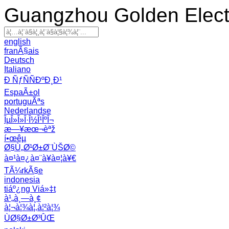
Guangzhou Golden Electr
english
franÃ§ais
Deutsch
Italiano
Ð ÑƒÑÑÐºÐ¸Ð¹
EspaÃ±ol
portuguÃªs
Nederlandse
ÎµÎ»Î»Î·Î½Î¹ÎºÎ¬
æ—¥æœ¬èªž
í•œêµ­
Ø§Ù„Ø¹Ø±Ø¨ÙŠØ©
à¤¹à¤¿à¤¨à¥à¤¦à¥€
TÃ¼rkÃ§e
indonesia
tiáº¿ng Viá»‡t
à¹„à¸—à¸¢
à¦¬à¦¾à¦‚à¦²à¦¾
ÙØ§Ø±Ø³ÛŒ