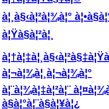
à¦¸à§‹à¦²à¦¾à¦° à¦•à§à
à¦Ÿà§à¦²à¦¸
à¦†à¦‡à¦¸à§‹à¦²à§‡à¦Ÿà¦
à¦¬à¦¾à¦¸à¦¬à¦¾à¦°
à¦¨à¦¾à¦‡à¦²à¦¨ à¦¤à¦¾
à§à¦°à¦¨à§à¦¥à¦¿