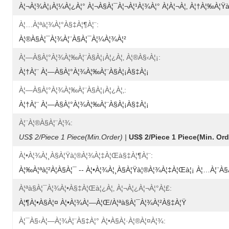
À¦¬à¦¾à¦¡à¦¼à¦¿à¦° À¦¬à§à¦¯à¦¬à¦¹à¦¾à¦° À¦à¦¬à¦‚ À¦†à¦‰à¦Ÿà
À¦…à¦ªà¦¾à¦°à§‡à¦¶à¦¨:
À¦®à§à¦¯à¦¾à¦¨à§à¦¯à¦¼à¦¾à¦²
À¦—À§à¦°à¦¾à¦‰à¦¨à§à¦¡à¦¿à¦‚ À¦®à§‹à¦¡:
À¦†à¦¨ À¦—À§à¦°à¦¾à¦‰à¦¨à§à¦¡à§‡à¦¡
À¦—À§à¦°à¦¾à¦‰à¦¨à§à¦¡à¦¿à¦‚:
À¦†à¦¨ À¦—À§à¦°à¦¾à¦‰à¦¨à§à¦¡à§‡à¦¡
À¦¨à¦®à§à¦¨à¦¾:
US$ 2/Piece 1 Piece(Min.Order) |
US$ 2/Piece 1 Piece(min. Orde
À¦•à¦¾à¦¸à§à¦Ÿà¦®à¦¾à¦‡à¦œà§‡à¦¶à¦¨:
À¦‰à¦ªà¦²à¦­à§à¦¯ -- À¦•à¦¾à¦¸à§à¦Ÿà¦®à¦¾à¦‡à¦œà¦¡ À¦…à¦¨à§
À¦ªà§à¦¯à¦¾à¦•à§‡à¦œà¦¿à¦‚ À¦¬à¦¿à¦¬à¦°à¦£:
À¦¶à¦•à§à¦¤ À¦•à¦¾à¦—À¦œ/à¦ªà§à¦¯à¦¾à¦²à§‡à¦Ÿ
À¦¯à§‹à¦—À¦¾à¦¨à§‡à¦° À¦•à§à¦·à¦®à¦¤à¦¾: