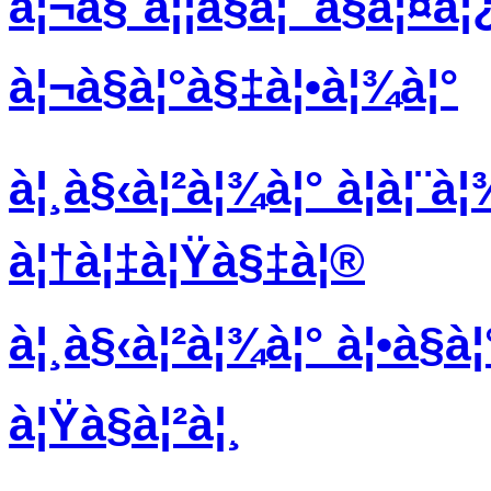
à¦¬à§ˆà¦¦à§à¦¯à§à¦¤à¦
à¦¬à§à¦°à§‡à¦•à¦¾à¦°
à¦¸à§‹à¦²à¦¾à¦° à¦à¦¨à
à¦†à¦‡à¦Ÿà§‡à¦®
à¦¸à§‹à¦²à¦¾à¦° à¦•à§à
à¦Ÿà§à¦²à¦¸