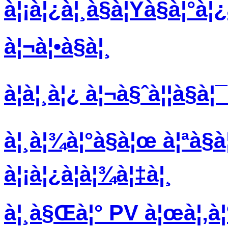
à¦¡à¦¿à¦¸à§à¦Ÿà§à¦°à
à¦¬à¦•à§à¦¸
à¦à¦¸à¦¿ à¦¬à§ˆà¦¦à§à¦
à¦¸à¦¾à¦°à§à¦œ à¦ªà§à
à¦¡à¦¿à¦­à¦¾à¦‡à¦¸
à¦¸à§Œà¦° PV à¦œà¦‚à¦¶