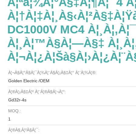
À¦ªà¦¾à¦°à§‡à¦¶à¦¨ 4 À¦
À¦†à¦‡à¦¸à§‹à¦²à§‡à¦Ÿà
DC1000V MC4 À¦¸à¦‚à¦
À¦¸à¦™à§à¦—À§‡ À¦¸à
À¦¬à¦¿à¦šà§à¦›à¦¿à¦¨à§
À¦¬à§à¦°à§à¦¯à¦¾à¦¨à§à¦¡à§‡à¦° À¦¨à¦¾à¦®:
Golden Electric /OEM
À¦®à¦¡à§‡à¦² À¦¨à¦®à§à¦¬à¦°:
Gd32r-4s
MOQ.:
1
À¦®à§‚à¦²à§à¦¯: