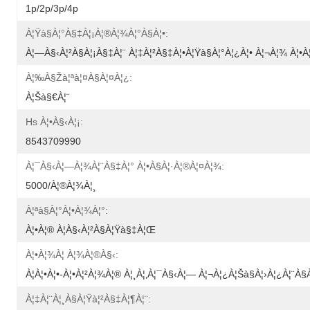
1p/2p/3p/4p
À¦Ÿà§à¦°à§‡à¦¡à¦®à¦¾à¦°à§à¦•:
À¦—À§‹à¦²à§à¦¡à§‡à¦¨ À¦‡à¦²à§‡à¦•à¦Ÿà§à¦°à¦¿à¦• À¦¬à¦¾ À¦•à
À¦‰à§Žà¦ªà¦¤à§à¦¤à¦¿:
À¦šà§€à¦¨
Hs À¦•à§‹à¦¡:
8543709990
À¦¯à§‹à¦—À¦¾à¦¨à§‡à¦° À¦•à§à¦·à¦®à¦¤à¦¾:
5000/à¦®à¦¾à¦¸
À¦ªà§à¦°à¦•à¦¾à¦°:
À¦•à¦® À¦­à§‹à¦²à§à¦Ÿà§‡à¦œ
À¦•à¦¾à¦ À¦¾à¦®à§‹:
À¦à¦•à¦•-À¦•à¦²à¦¾à¦® À¦¸à¦‚à¦¯à§‹à¦— À¦¬à¦¿à¦šà§à¦›à¦¿à¦¨à§
À¦‡à¦¨à¦¸à§à¦Ÿà¦²à§‡à¦¶à¦¨: