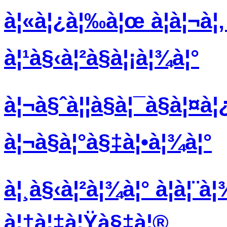
à¦«à¦¿à¦‰à¦œ à¦à¦¬à¦
à¦¹à§‹à¦²à§à¦¡à¦¾à¦°
à¦¬à§ˆà¦¦à§à¦¯à§à¦¤à¦
à¦¬à§à¦°à§‡à¦•à¦¾à¦°
à¦¸à§‹à¦²à¦¾à¦° à¦à¦¨à
à¦†à¦‡à¦Ÿà§‡à¦®