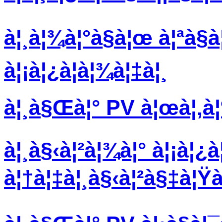
à¦¸à¦¾à¦°à§à¦œ à¦ªà§à
à¦¡à¦¿à¦­à¦¾à¦‡à¦¸
à¦¸à§Œà¦° PV à¦œà¦‚à¦¶
à¦¸à§‹à¦²à¦¾à¦° à¦¡à¦¿à
à¦†à¦‡à¦¸à§‹à¦²à§‡à¦Ÿà¦