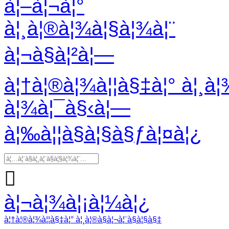
à¦–à¦¬à¦°
à¦¸à¦®à¦¾à¦§à¦¾à¦¨
à¦¬à§à¦²à¦—
à¦†à¦®à¦¾à¦¦à§‡à¦° à¦¸à
à¦¾à¦¯à§‹à¦—
à¦‰à¦¦à§à¦§à§ƒà¦¤à¦¿

à¦¬à¦¾à¦¡à¦¼à¦¿
à¦†à¦®à¦¾à¦¦à§‡à¦° à¦¸à¦®à§à¦¬à¦¨à§à¦§à§‡