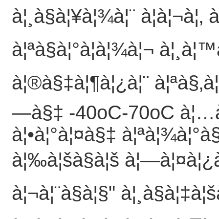
à¦¸à§à¦¥à¦¾à¦¨ à¦à¦¬à¦‚ 
à¦ªà§à¦°à¦­à¦¾à¦¬ à¦¸à¦
à¦®à§‡à¦¶à¦¿à¦¨ à¦ªà§‚à¦
—à§‡ -40oC-70oC à¦…à
à¦•à¦°à¦¤à§‡ à¦ªà¦¾à¦°à
à¦‰à¦šà§à¦š à¦—à¦¤à¦¿à¦
à¦¬à¦¨à§à¦§" à¦¸à§à¦‡à¦š