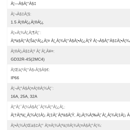
À¦—À§à¦°à§‡
À¦¬à§‡à¦§:
1.5 À¦®à¦¿à¦®à¦¿
À¦«à¦¾à¦‚à¦¶à¦¨:
À¦ªà§à¦°à¦šà¦²à¦¿à¦¤ À¦¸à¦¾à¦°à§à¦•à¦¿à¦Ÿ À¦¬à§à¦°à§‡à¦•à¦¾
À¦®à¦¡à§‡à¦² À¦¨à¦‚à¥¤:
GD32R-4S(2MC4)
À¦œà¦²à¦°à§‹à¦§à§€:
IP66
À¦¬à¦°à§à¦¤à¦®à¦¾à¦¨:
16A, 25A, 32A
À¦“à¦¯à¦¼à§à¦¯à¦¾à¦°à¦¿à¦‚:
À¦†à¦ªà¦¸à¦¾à¦‡à¦¡ À¦‡à¦¨à¦ªà§à¦Ÿ, À¦¡à¦¾à¦‰à¦¨à¦¸à¦¾à¦‡à¦¡ 
À¦•à¦¾à¦œà§‡à¦° À¦¤à¦¾à¦ªà¦®à¦¾à¦¤à§à¦°à¦¾: