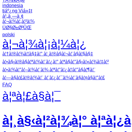
TÃ¼rkÃ§e
indonesia
tiáº¿ng Viá»‡t
à¹„à¸—à¸¢
à¦¬à¦¾à¦‚à¦²à¦¾
ÙØ§Ø±Ø³ÛŒ
polski
à¦¬à¦¾à¦¡à¦¼à¦¿
à¦†à¦®à¦¾à¦¦à§‡à¦° à¦¸à¦®à§à¦¬à¦¨à§à¦§à§‡
à¦•à§‹à¦®à§à¦ªà¦¾à¦¨à¦¿à¦° à¦ªà§à¦°à§‹à¦«à¦¾à¦‡à¦²
à¦•à¦¾à¦°à¦–à¦¾à¦¨à¦¾ à¦ªà¦°à¦¿à¦¦à¦°à§à¦¶à¦¨
à¦—à§à¦£à¦®à¦¾à¦¨ à¦¨à¦¿à¦¯à¦¼à¦¨à§à¦¤à§à¦°à¦£
FAQ
à¦ªà¦£à§à¦¯
à¦¸à§‹à¦²à¦¾à¦° à¦ªà¦¿à¦