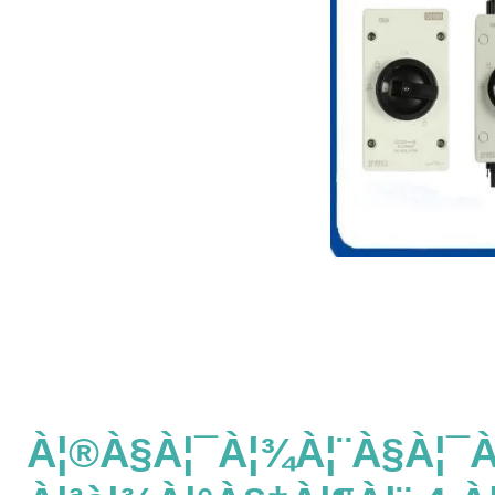
À¦®à§à¦¯à¦¾à¦¨à§à¦¯