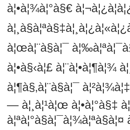
à¦•à¦¾à¦°à§€ à¦¬à¦¿à¦­à¦¿
à¦¸à§à¦ªà§‡à¦¸à¦¿à¦«à¦¿
à¦œà¦¨à§à¦¯ à¦‰à¦ªà¦¯à§
à¦•à§‹à¦£ à¦¨à¦•à¦¶à¦¾ 
à¦¶à§‚à¦¨à§à¦¯ à¦²à¦¾à¦‡
— à¦¸à¦¹à¦œ à¦•à¦°à§‡ à
à¦ªà¦°à§à¦¯à¦¾à¦ªà§à¦¤ 