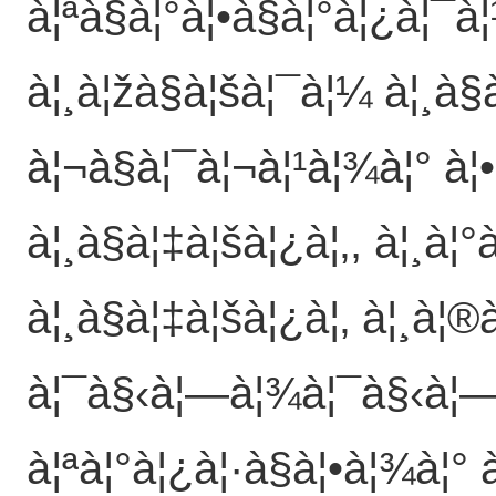
à¦ªà§à¦°à¦•à§à¦°à¦¿à¦¯à
à¦¸à¦žà§à¦šà¦¯à¦¼ à¦¸à§à
à¦¬à§à¦¯à¦¬à¦¹à¦¾à¦° à¦•
à¦¸à§à¦‡à¦šà¦¿à¦‚, à¦¸à¦°
à¦¸à§à¦‡à¦šà¦¿à¦‚ à¦¸à¦
à¦¯à§‹à¦—à¦¾à¦¯à§‹à¦— 
à¦ªà¦°à¦¿à¦·à§à¦•à¦¾à¦° 