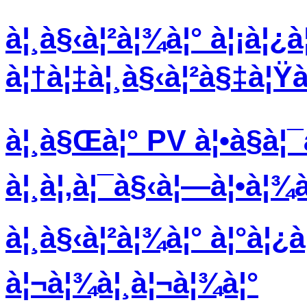
à¦¸à§‹à¦²à¦¾à¦° à¦¡à¦¿à
à¦†à¦‡à¦¸à§‹à¦²à§‡à¦Ÿà¦
à¦¸à§Œà¦° PV à¦•à§à¦¯
à¦¸à¦‚à¦¯à§‹à¦—à¦•à¦¾
à¦¸à§‹à¦²à¦¾à¦° à¦°à¦¿à¦
à¦¬à¦¾à¦¸à¦¬à¦¾à¦°