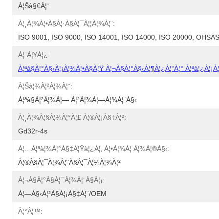
À¦šà§€à¦¨
À¦¸à¦¾à¦•à§à¦·à§à¦¯à¦¦à¦¾à¦¨:
ISO 9001, ISO 9000, ISO 14001, ISO 14000, ISO 20000, OHS
À¦¨à¦¥à¦¿:
À¦ªà§à¦°à§‹à¦¡à¦¾à¦•à§à¦Ÿ À¦¬à§à¦°à§‹à¦¶à¦¿à¦“à¦° À¦ªà¦¿à¦¡à¦
À¦šà¦¾à¦²à¦¾à¦¨:
À¦ªà§à¦²à¦¾à¦— À¦²à¦¾à¦—À¦¾à¦¨à§‹
À¦¸à¦¾à¦§à¦¾à¦°à¦£ À¦®à¦¡à§‡à¦²:
Gd32r-4s
À¦…à¦ªà¦¾à¦°à§‡à¦Ÿà¦¿à¦‚ À¦•à¦¾à¦ À¦¾à¦®à§‹:
À¦®à§à¦¯à¦¾à¦¨à§à¦¯à¦¼à¦¾à¦²
À¦¬à§à¦°à§à¦¯à¦¾à¦¨à§à¦¡:
À¦—À§‹à¦²à§à¦¡à§‡à¦¨/OEM
À¦°à¦™: