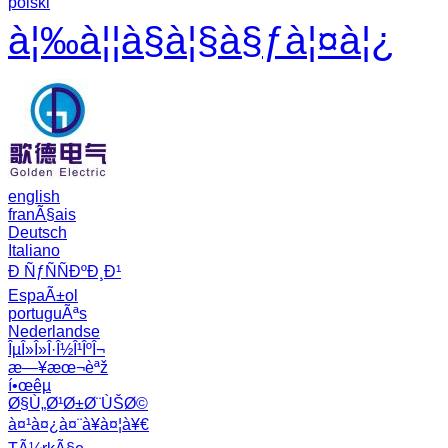
polski
à¦‰à¦¦à§à¦§à§ƒà¦¤à¦¿
english
franÃ§ais
Deutsch
Italiano
Ð ÑƒÑÑÐºÐ¸Ð¹
EspaÃ±ol
portuguÃªs
Nederlandse
ÎµÎ»Î»Î·Î½Î¹ÎºÎ¬
æ—¥æœ¬èªž
í•œêµ­
Ø§Ù„Ø¹Ø±Ø¨ÙŠØ©
à¤¹à¤¿à¤¨à¥à¤¦à¥€