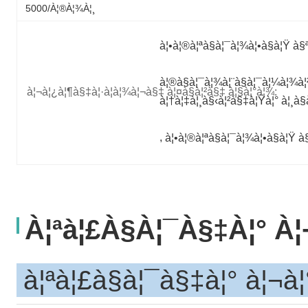
5000/à¦®à¦¾à¦¸
à¦•à¦®à¦ªà§à¦¯à¦¾à¦•à§à¦Ÿ à§ª
à¦®à§à¦¯à¦¾à¦¨à§à¦¯à¦¼à¦¾à¦²
à¦¬à¦¿à¦¶à§‡à¦·à¦­à¦¾à¦¬à§‡ à¦¤à§à¦²à§‡ à¦§à¦°à¦¾:
à¦†à¦‡à¦¸à§‹à¦²à§‡à¦Ÿà¦° à¦¸à§
, 
à¦•à¦®à¦ªà§à¦¯à¦¾à¦•à§à¦Ÿ à§
À¦ªà¦£à§à¦¯à§‡à¦° À¦
à¦ªà¦£à§à¦¯à§‡à¦° à¦¬à¦