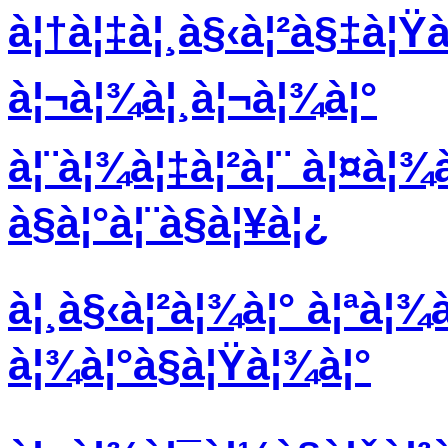
à¦†à¦‡à¦¸à§‹à¦²à§‡à¦Ÿà¦
à¦¬à¦¾à¦¸à¦¬à¦¾à¦°
à¦¨à¦¾à¦‡à¦²à¦¨ à¦¤à¦¾
à§à¦°à¦¨à§à¦¥à¦¿
à¦¸à§‹à¦²à¦¾à¦° à¦ªà¦¾
à¦¾à¦°à§à¦Ÿà¦¾à¦°