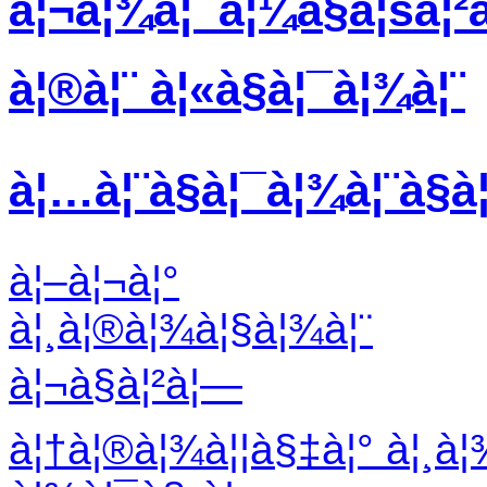
à¦¬à¦¾à¦¯à¦¼à§à¦šà¦²à
à¦®à¦¨ à¦«à§à¦¯à¦¾à¦¨
à¦…à¦¨à§à¦¯à¦¾à¦¨à§à
à¦–à¦¬à¦°
à¦¸à¦®à¦¾à¦§à¦¾à¦¨
à¦¬à§à¦²à¦—
à¦†à¦®à¦¾à¦¦à§‡à¦° à¦¸à