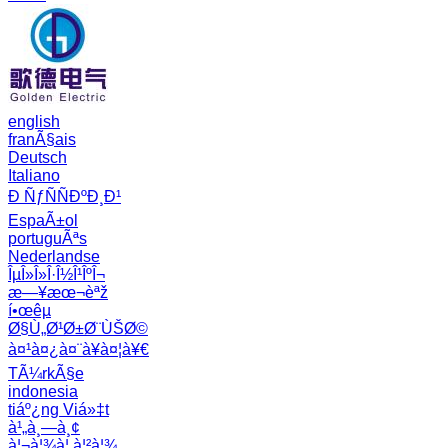
english
franÃ§ais
Deutsch
Italiano
Ð ÑƒÑÑÐºÐ¸Ð¹
EspaÃ±ol
portuguÃªs
Nederlandse
ÎµÎ»Î»Î·Î½Î¹ÎºÎ¬
æ—¥æœ¬èªž
í•œêµ­
Ø§Ù„Ø¹Ø±Ø¨ÙŠØ©
à¤¹à¤¿à¤¨à¥à¤¦à¥€
TÃ¼rkÃ§e
indonesia
tiáº¿ng Viá»‡t
à¹„à¸—à¸¢
à¦¬à¦¾à¦‚à¦²à¦¾