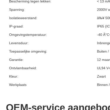
Bescherming tegen lekken:
< 13 mA
Spanning:
2000V w
Isolatieweerstand:
â‰¥ 50
IP-graad:
IP65 (I
Omgevingstemperatuur:
-40 Â°C
Levensduur:
Inbreng
Toepasselijke omgeving:
Buiten /
Garantie:
12 maa
Ontvlambaarheid:
UL94 V-
Kleur:
Zwart
Werkplaats
Binnen /
OEM-service aangebo