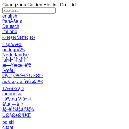
Guangzhou Golden Electric Co., Ltd.
english
franÃ§ais
Deutsch
Italiano
Ð ÑƒÑÑÐºÐ¸Ð¹
EspaÃ±ol
portuguÃªs
Nederlandse
ÎµÎ»Î»Î·Î½Î¹ÎºÎ¬
æ—¥æœ¬èªž
í•œêµ­
Ø§Ù„Ø¹Ø±Ø¨ÙŠØ©
à¤¹à¤¿à¤¨à¥à¤¦à¥€
TÃ¼rkÃ§e
indonesia
tiáº¿ng Viá»‡t
à¹„à¸—à¸¢
à¦¬à¦¾à¦‚à¦²à¦¾
ÙØ§Ø±Ø³ÛŒ
polski
citaat