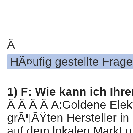
Â
HÃ¤ufig gestellte Frag
1) F: Wie kann ich Ihr
Â Â Â
Â
A:Goldene Elekt
grÃ¶ÃŸten Hersteller in
auf dem lokalen Markt 