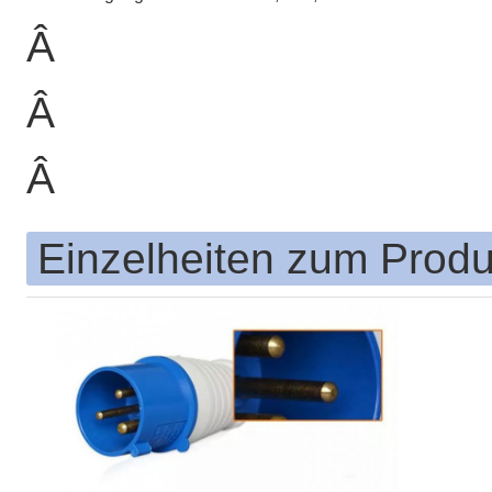
Â
Â
Â
Einzelheiten zum Produ