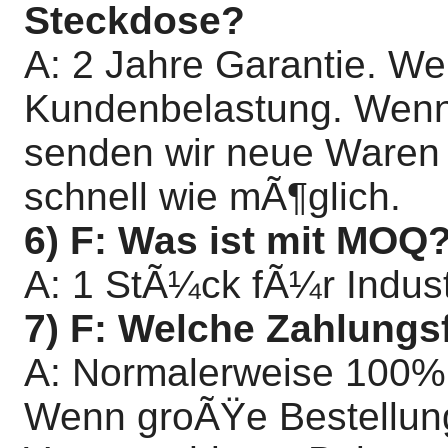
Steckdose?
A: 2 Jahre Garantie. W
Kundenbelastung. Wenn
senden wir neue Waren
schnell wie mÃ¶glich.
6) F: Was ist mit MOQ?
A: 1 StÃ¼ck fÃ¼r Indus
7) F: Welche Zahlungsf
A: Normalerweise 100% 
Wenn groÃŸe Bestellun