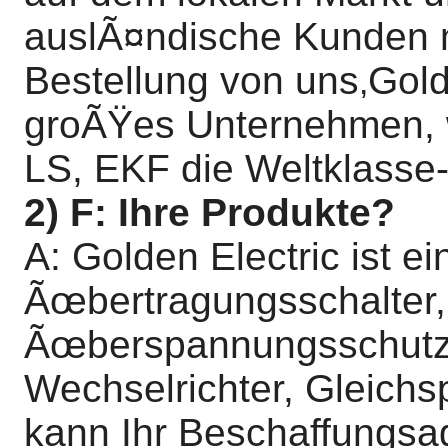
auslÃ¤ndische Kunden
Bestellung von uns
Gold
,
groÃŸes Unternehmen, w
LS, EKF die Weltklasse
2) F: Ihre Produkte?
A: Golden Electric ist e
Ãœbertragungsschalter,
Ãœberspannungsschutzge
Wechselrichter, Gleich
kann Ihr Beschaffungsa