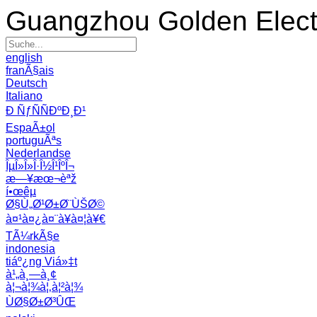
Guangzhou Golden Electr
english
franÃ§ais
Deutsch
Italiano
Ð ÑƒÑÑÐºÐ¸Ð¹
EspaÃ±ol
portuguÃªs
Nederlandse
ÎµÎ»Î»Î·Î½Î¹ÎºÎ¬
æ—¥æœ¬èªž
í•œêµ­
Ø§Ù„Ø¹Ø±Ø¨ÙŠØ©
à¤¹à¤¿à¤¨à¥à¤¦à¥€
TÃ¼rkÃ§e
indonesia
tiáº¿ng Viá»‡t
à¹„à¸—à¸¢
à¦¬à¦¾à¦‚à¦²à¦¾
ÙØ§Ø±Ø³ÛŒ