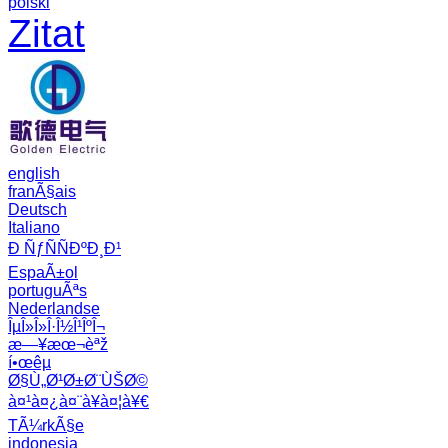
polski
Zitat
english
franÃ§ais
Deutsch
Italiano
Ð ÑƒÑÑÐºÐ¸Ð¹
EspaÃ±ol
portuguÃªs
Nederlandse
ÎµÎ»Î»Î·Î½Î¹ÎºÎ¬
æ—¥æœ¬èªž
í•œêµ­
Ø§Ù„Ø¹Ø±Ø¨ÙŠØ©
à¤¹à¤¿à¤¨à¥à¤¦à¥€
TÃ¼rkÃ§e
indonesia