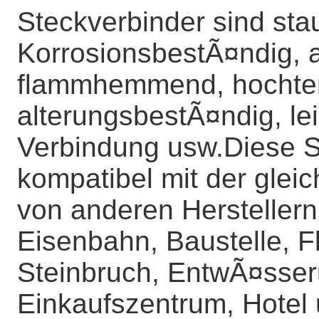
Steckverbinder sind stau
KorrosionsbestÃ¤ndig, 
flammhemmend, hochtem
alterungsbestÃ¤ndig, lei
Verbindung usw.Diese Se
kompatibel mit der gle
von anderen Herstellern 
Eisenbahn, Baustelle, F
Steinbruch, EntwÃ¤sser
Einkaufszentrum, Hotel