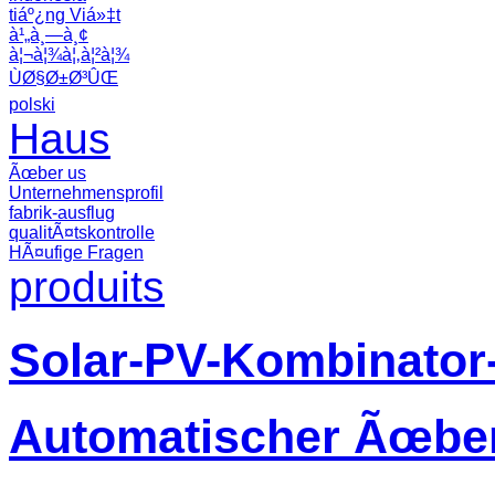
tiáº¿ng Viá»‡t
à¹„à¸—à¸¢
à¦¬à¦¾à¦‚à¦²à¦¾
ÙØ§Ø±Ø³ÛŒ
polski
Haus
Ãœber us
Unternehmensprofil
fabrik-ausflug
qualitÃ¤tskontrolle
HÃ¤ufige Fragen
produits
Solar-PV-Kombinator
Automatischer Ãœber