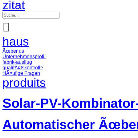
zitat

haus
Ãœber us
Unternehmensprofil
fabrik-ausflug
qualitÃ¤tskontrolle
HÃ¤ufige Fragen
produits
Solar-PV-Kombinator
Automatischer Ãœber