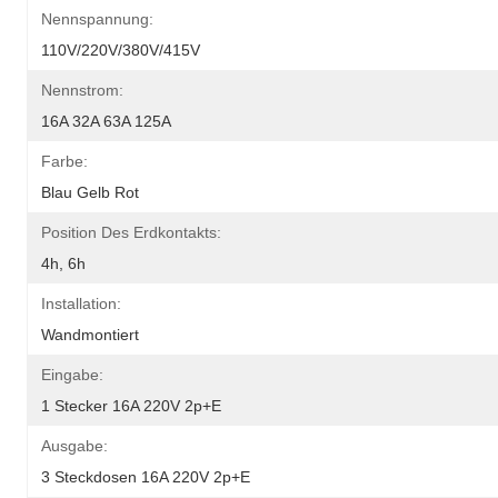
Nennspannung:
110V/220V/380V/415V
Nennstrom:
16A 32A 63A 125A
Farbe:
Blau Gelb Rot
Position Des Erdkontakts:
4h, 6h
Installation:
Wandmontiert
Eingabe:
1 Stecker 16A 220V 2p+E
Ausgabe:
3 Steckdosen 16A 220V 2p+E