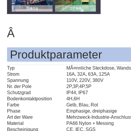
Â
Produktparameter
Typ
MÃ¤nnliche Steckdose, Wandst
Strom
16A, 32A, 63A, 125A
Spannung
110V, 220V, 380V
Nr. der Pole
2P,3P,4P,5P
Schutzgrad
IP44, IP67
Bodenkontaktposition
4H,6H
Farbe
Gelb, Blau, Rot
Phase
Einphasige, dreiphasige
Art der Ware
Mehrzweck-Industrie-Anschlus
Material
PA66 Nylon + Messing
Bescheinigung
CE, IEC, SGS