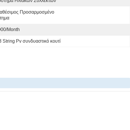
ύστημα Ηλιακών Συλλεκτών
ιαθέσιμος Προσαρμοσμένο 
τημα
000/month
 String Pv συνδυαστικό κουτί