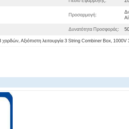
Πεδίο Εφαρμογής:
Σ
Δ
Προσαρμογή:
Αί
Δυνατότητα Προσφοράς:
5
3 χορδών
, 
Αξιόπιστη λειτουργία 3 String Combiner Box
, 
1000V 3