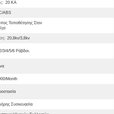
ς:
20 KA
C/ABS
πος Τοποθέτησης Στον 
ίχο
ση:
20,8kv/3,8kv
2/3/4/5/6 Ράβδοι.
να
000/month
ροστασία
λήρης Συσκευασία