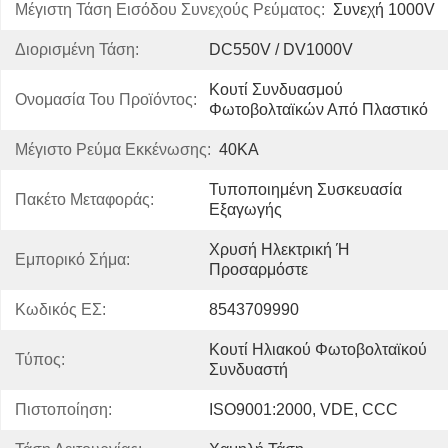
Μέγιστη Τάση Εισόδου Συνεχούς Ρεύματος:
Συνεχή 1000V
Διορισμένη Τάση:
DC550V / DV1000V
Κουτί Συνδυασμού 
Ονομασία Του Προϊόντος:
Φωτοβολταϊκών Από Πλαστικό
Μέγιστο Ρεύμα Εκκένωσης:
40KA
Τυποποιημένη Συσκευασία 
Πακέτο Μεταφοράς:
Εξαγωγής
Χρυσή Ηλεκτρική Ή 
Εμπορικό Σήμα:
Προσαρμόστε
Κωδικός ΕΣ:
8543709990
Κουτί Ηλιακού Φωτοβολταϊκού 
Τύπος:
Συνδυαστή
Πιστοποίηση:
ISO9001:2000, VDE, CCC