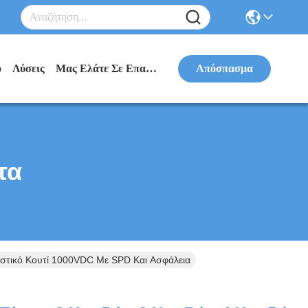
ο
Λύσεις
Μας Ελάτε Σε Επαφή Με
Απόσπασμα
τα
τικό Κουτί 1000VDC Με SPD Και Ασφάλεια