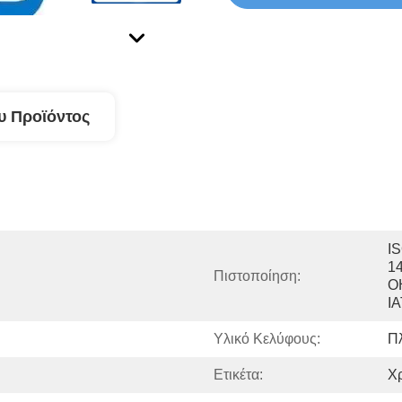
υ Προϊόντος
IS
14
Πιστοποίηση:
O
I
Υλικό Κελύφους:
Π
Ετικέτα:
Χ