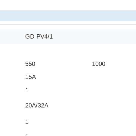
GD-PV4/1
550
1000
15Α
1
20Α/32Α
1