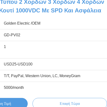
 Τύπου 2 Χορδών 3 Χορδών 4 Χορδών
Κουτί 1000VDC Με SPD Και Ασφάλεια
Golden Electric /OEM
GD-PV02
1
USD25-USD100
Τ/Τ, PayPal, Western Union, LC, MoneyGram
5000/month
ρη Τιμή
Επαφή Τώρα