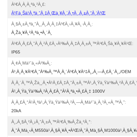
À¹€à¸­à¸à¸ªà¸²à¸£:
À¹ƒà¸šà¹à¸ªà¸”à¸‡à¸œà¸¥à¸´à¸•à¸ À¸±à¸“à¸‘à¹Œ
À¸§à¸±à¸ªà¸”à¸¸à¸‚à¸­à¸‡à¹€à¸›à¸¥à¸·à¸­à¸:
À¸žà¸¥à¸²à¸ªà¸•à¸´à¸
À¹€à¸à¸£à¸”à¸à¸²à¸£à¸›à¹‰à¸­à¸‡à¸à¸±à¸™à¹€à¸Šà¸¥à¸¥à¹Œ:
IP65
À¸¢à¸µà¹ˆà¸«à¹‰à¸­:
À¹‚à¸à¸¥à¹€à¸”à¹‰à¸™à¸­à¸´à¹€à¸¥à¹‡à¸„à¸—À¸£à¸´à¸„/OEM
À¸­à¸´à¸™à¸žà¸¸à¸•à¹à¸£à¸‡à¸”à¸±à¸™à¹„à¸Ÿà¸Ÿà¹‰à¸²à¸à¸£à¸°à
À¹„à¸Ÿà¸Ÿà¹‰à¸²à¸à¸£à¸°à¹à¸ªà¸•à¸£à¸‡ 1000V
À¸à¸£à¸°à¹à¸ªà¹„à¸Ÿà¸Ÿà¹‰à¸²à¸—À¸µà¹ˆà¸à¸³à¸«à¸™à¸”:
20kA
À¸„à¸§à¸²à¸¡à¸”à¸±à¸™à¹€à¸‰à¸žà¸²à¸°:
À¸”à¸µà¸‹à¸µ550à¹‚à¸§à¸¥à¸•à¹Œ/à¸”à¸µà¸§à¸µ1000à¹‚à¸§à¸¥