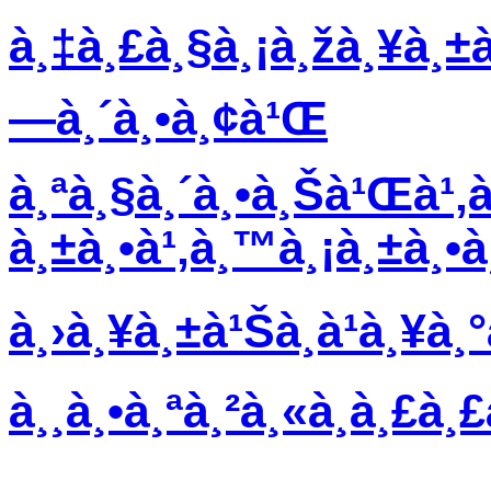
à¸‡à¸£à¸§à¸¡à¸žà¸¥à¸±à
—à¸´à¸•à¸¢à¹Œ
à¸ªà¸§à¸´à¸•à¸Šà¹Œà¹‚à
à¸±à¸•à¹‚à¸™à¸¡à¸±à¸•à
à¸›à¸¥à¸±à¹Šà¸à¹à¸¥à
à¸¸à¸•à¸ªà¸²à¸«à¸à¸£à¸£