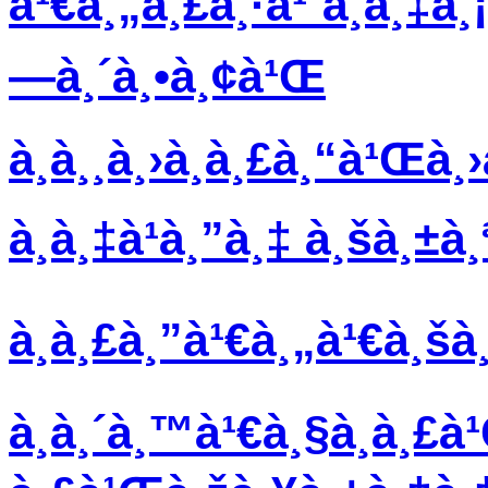
à¹€à¸„à¸£à¸·à¹ˆà¸­à¸‡à¸¡
—à¸´à¸•à¸¢à¹Œ
à¸­à¸¸à¸›à¸à¸£à¸“à¹Œà¸
à¸­à¸‡à¹à¸”à¸‡ à¸šà¸±à
à¸à¸£à¸”à¹€à¸„à¹€à¸š
à¸­à¸´à¸™à¹€à¸§à¸­à¸£à