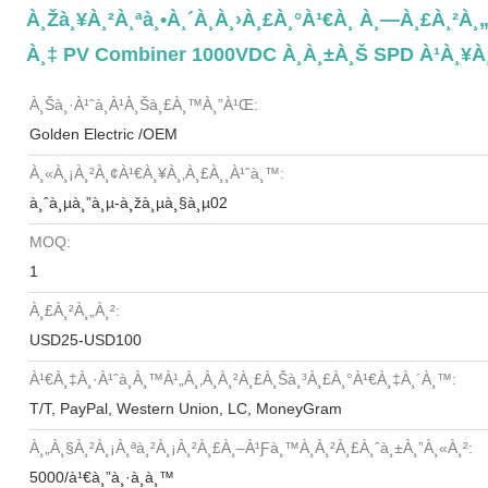
À¸žà¸¥à¸²à¸ªà¸•à¸´à¸à¸›à¸£à¸°à¹€à¸ À¸—À¸£à¸²à¸„à¸
À¸‡ PV Combiner 1000VDC À¸à¸±à¸š SPD À¹à¸¥à¸
À¸Šà¸·à¹ˆà¸­à¹à¸šà¸£à¸™à¸”à¹Œ:
Golden Electric /OEM
À¸«à¸¡à¸²à¸¢à¹€à¸¥à¸‚à¸£à¸¸à¹ˆà¸™:
à¸ˆà¸µà¸”à¸µ-à¸žà¸µà¸§à¸µ02
MOQ:
1
À¸£à¸²à¸„à¸²:
USD25-USD100
À¹€à¸‡à¸·à¹ˆà¸­à¸™à¹„à¸‚à¸à¸²à¸£à¸Šà¸³à¸£à¸°à¹€à¸‡à¸´à¸™:
T/T, PayPal, Western Union, LC, MoneyGram
À¸„à¸§à¸²à¸¡à¸ªà¸²à¸¡à¸²à¸£à¸–À¹ƒà¸™à¸à¸²à¸£à¸ˆà¸±à¸”à¸«à¸²:
5000/à¹€à¸”à¸·à¸­à¸™