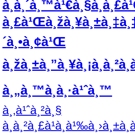
à¸­à¸´à¸™à¹€à¸§à¸­à¸£à
à¸£à¹Œà¸žà¸¥à¸±à¸‡à¸‡
´à¸•à¸¢à¹Œ
à¸žà¸±à¸”à¸¥à¸¡à¸­à¸²à¸à
à¸„à¸™à¸­à¸·à¹ˆà¸™
à¸‚à¹ˆà¸²à¸§
à¸à¸²à¸£à¹à¸à¹‰à¸›à¸±à¸