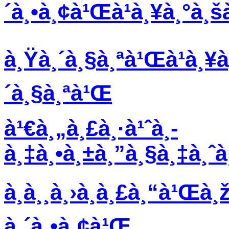
´à¸•à¸¢à¹Œà¹à¸¥à¸°à¸š
à¸Ÿà¸´à¸§à¸ªà¹Œà¹à¸¥à
´à¸§à¸ªà¹Œ
à¹€à¸„à¸£à¸·à¹ˆà¸­
à¸‡à¸•à¸±à¸”à¸§à¸‡à¸ˆ
à¸­à¸¸à¸›à¸à¸£à¸“à¹Œà¸
à¸´à¸•à¸¢à¹Œ