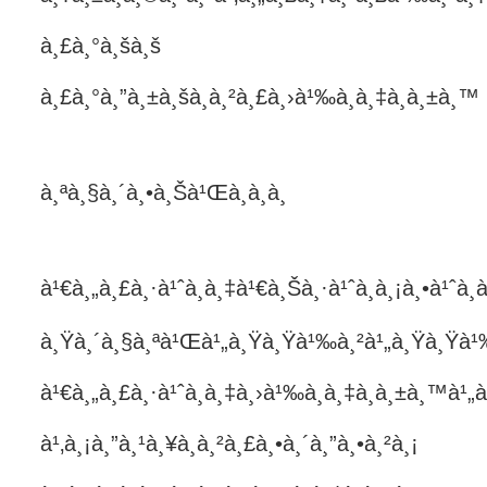
à¸£à¸°à¸šà¸š
à¸£à¸°à¸”à¸±à¸šà¸à¸²à¸£à¸›à¹‰à¸­à¸‡à¸à¸±à¸™
à¸ªà¸§à¸´à¸•à¸Šà¹Œà¸­à¸­à¸
à¹€à¸„à¸£à¸·à¹ˆà¸­à¸‡à¹€à¸Šà¸·à¹ˆà¸­à¸¡à¸•à¹ˆà
à¸Ÿà¸´à¸§à¸ªà¹Œà¹„à¸Ÿà¸Ÿà¹‰à¸²à¹„à¸Ÿà¸Ÿà¹
à¹€à¸„à¸£à¸·à¹ˆà¸­à¸‡à¸›à¹‰à¸­à¸‡à¸à¸±à¸™à
à¹‚à¸¡à¸”à¸¹à¸¥à¸à¸²à¸£à¸•à¸´à¸”à¸•à¸²à¸¡