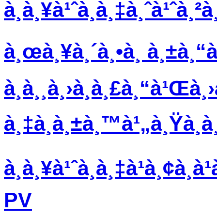
à¸à¸¥à¹ˆà¸­à¸‡à¸ˆà¹ˆà¸²
à¸œà¸¥à¸´à¸•à¸ à¸±à¸
à¸­à¸¸à¸›à¸à¸£à¸“à¹Œà¸
à¸‡à¸à¸±à¸™à¹„à¸Ÿà¸à¸
à¸à¸¥à¹ˆà¸­à¸‡à¹à¸¢à¸
PV