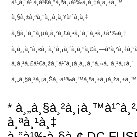
à¹„à¸”à¹‚à¸­à¹€à¸”à¸ªà¸›à¹‰à¸­à¸‡à¸à¸±à¸™
à¸§à¸±à¸ªà¸”à¸¸à¸à¸¥à¹ˆà¸­à¸‡
à¸§à¸´à¸˜à¸µà¸à¸²à¸£à¸•à¸´à¸”à¸•à¸±à¹‰à¸‡
à¸­à¸¸à¸“à¸«à¸ à¸¹à¸¡à¸´à¸à¸²à¸£à¸—à¹à¸²à¸‡à¸
à¸à¸²à¸£à¹€à¸žà¸´à¹ˆà¸¡à¸­à¸¸à¸“à¸«à¸ à¸¹à¸¡à¸´
à¸„à¸§à¸²à¸¡à¸Šà¸·à¹‰à¸™à¸ªà¸±à¸¡à¸žà¸±à¸™à
* à¸„à¸§à¸²à¸¡à¸™à¹ˆà¸²
à¸ªà¸¹à¸‡
à¸”à¹‰à¸§à¸¢ DC FUS