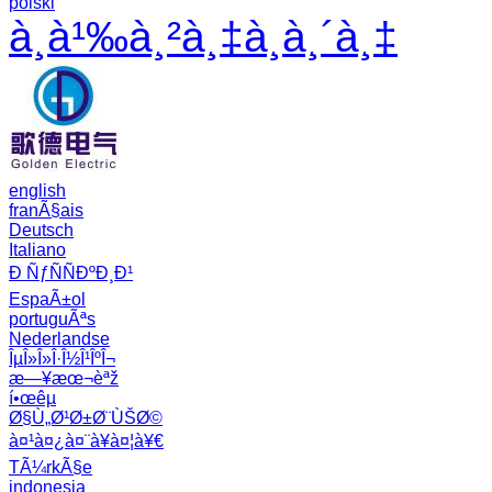
polski
à¸­à¹‰à¸²à¸‡à¸­à¸´à¸‡
english
franÃ§ais
Deutsch
Italiano
Ð ÑƒÑÑÐºÐ¸Ð¹
EspaÃ±ol
portuguÃªs
Nederlandse
ÎµÎ»Î»Î·Î½Î¹ÎºÎ¬
æ—¥æœ¬èªž
í•œêµ­
Ø§Ù„Ø¹Ø±Ø¨ÙŠØ©
à¤¹à¤¿à¤¨à¥à¤¦à¥€
TÃ¼rkÃ§e
indonesia