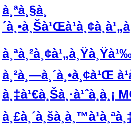
à¸ªà¸§à¸
´à¸•à¸Šà¹Œà¹à¸¢à¸à
à¸ªà¸²à¸¢à¹„à¸Ÿà¸Ÿà¹‰à
à¸²à¸—à¸´à¸•à¸¢à¹Œ à¹
à¸‡à¹€à¸Šà¸·à¹ˆà¸­à¸¡ 
à¸£à¸´à¸šà¸­à¸™à¹à¸ªà¸