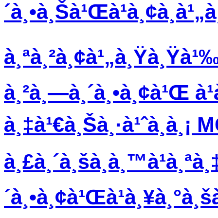
´à¸•à¸Šà¹Œà¹à¸¢à¸à
à¸ªà¸²à¸¢à¹„à¸Ÿà¸Ÿà¹‰à
à¸²à¸—à¸´à¸•à¸¢à¹Œ à¹
à¸‡à¹€à¸Šà¸·à¹ˆà¸­à¸¡ 
à¸£à¸´à¸šà¸­à¸™à¹à¸ªà¸
´à¸•à¸¢à¹Œà¹à¸¥à¸°à¸š