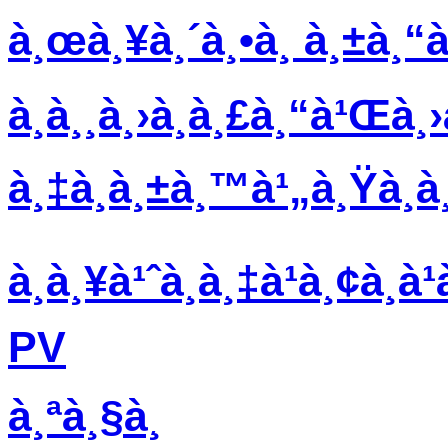
à¸œà¸¥à¸´à¸•à¸ à¸±à¸
à¸­à¸¸à¸›à¸à¸£à¸“à¹Œà¸
à¸‡à¸à¸±à¸™à¹„à¸Ÿà¸à¸
à¸à¸¥à¹ˆà¸­à¸‡à¹à¸¢à¸
PV
à¸ªà¸§à¸