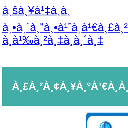
à¸šà¸¥à¹‡à¸­à¸
à¸•à¸´à¸”à¸•à¹ˆà¸­à¹€à¸£à¸²
à¸­à¹‰à¸²à¸‡à¸­à¸´à¸‡
À¸£à¸²à¸¢à¸¥à¸°à¹€à¸­