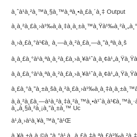
à¸ˆà¹à¸²à¸™à¸§à¸™à¸ªà¸•à¸£à¸´à¸‡ Output
à¸à¸²à¸£à¸›à¹‰à¸­à¸‡à¸à¸±à¸™à¸Ÿà¹‰à¸²à¸„à¸
à¸›à¸£à¸°à¹€à¸ à¸—à¸à¸²à¸£à¸—à¸”à¸ªà¸­à¸š
à¸à¸£à¸°à¹à¸ªà¸à¸²à¸£à¸›à¸¥à¹ˆà¸­à¸¢à¹„à¸Ÿà¸Ÿ
à¸à¸£à¸°à¹à¸ªà¸à¸²à¸£à¸›à¸¥à¹ˆà¸­à¸¢à¹„à¸Ÿà¸
à¸£à¸°à¸”à¸±à¸šà¸à¸²à¸£à¸›à¹‰à¸­à¸‡à¸à¸±à¸™
à¸à¸²à¸£à¸—à¹à¸²à¸‡à¸²à¸™à¸•à¹ˆà¸­à¹€à¸™à¸·à
à¸„à¸§à¸²à¸¡à¸”à¸±à¸™ Uc
à¹‚à¸›à¹à¸¥à¸™à¸”à¹Œ
à¸¥à¸±à¸à¸©à¸“à¸°à¹‚à¸„à¸£à¸‡à¸ªà¸£à¹‰à¸²à¸‡