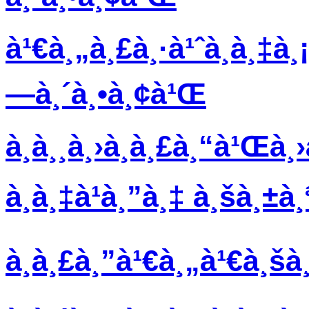
à¹€à¸„à¸£à¸·à¹ˆà¸­à¸‡à¸¡
—à¸´à¸•à¸¢à¹Œ
à¸­à¸¸à¸›à¸à¸£à¸“à¹Œà¸
à¸­à¸‡à¹à¸”à¸‡ à¸šà¸±à
à¸à¸£à¸”à¹€à¸„à¹€à¸š