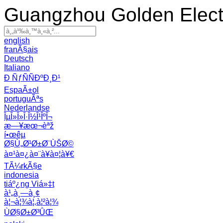
Guangzhou Golden Electr
english
franÃ§ais
Deutsch
Italiano
Ð ÑƒÑÑÐºÐ¸Ð¹
EspaÃ±ol
portuguÃªs
Nederlandse
ÎµÎ»Î»Î·Î½Î¹ÎºÎ¬
æ—¥æœ¬èªž
í•œêµ­
Ø§Ù„Ø¹Ø±Ø¨ÙŠØ©
à¤¹à¤¿à¤¨à¥à¤¦à¥€
TÃ¼rkÃ§e
indonesia
tiáº¿ng Viá»‡t
à¹„à¸—à¸¢
à¦¬à¦¾à¦‚à¦²à¦¾
ÙØ§Ø±Ø³ÛŒ