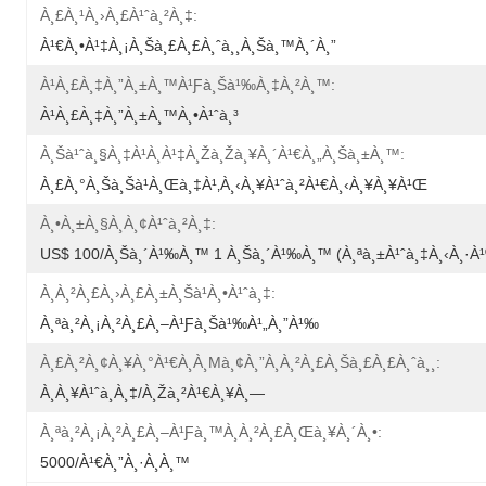
À¸£à¸¹à¸›à¸£à¹ˆà¸²à¸‡:
À¹€à¸•à¹‡à¸¡à¸šà¸£à¸£à¸ˆà¸¸à¸Šà¸™à¸´à¸”
À¹à¸£à¸‡à¸”à¸±à¸™à¹ƒà¸Šà¹‰à¸‡à¸²à¸™:
À¹à¸£à¸‡à¸”à¸±à¸™à¸•à¹ˆà¸³
À¸Šà¹ˆà¸§à¸‡à¹à¸­à¹‡à¸žà¸žà¸¥à¸´à¹€à¸„à¸Šà¸±à¸™:
À¸£à¸°à¸šà¸šà¹à¸œà¸‡à¹‚à¸‹à¸¥à¹ˆà¸²à¹€à¸‹à¸¥à¸¥à¹Œ
À¸•à¸±à¸§à¸­à¸¢à¹ˆà¸²à¸‡:
US$ 100/à¸Šà¸´à¹‰à¸™ 1 À¸Šà¸´à¹‰à¸™ (à¸ªà¸±à¹ˆà¸‡à¸‹à¸·à¹‰à
À¸à¸²à¸£à¸›à¸£à¸±à¸šà¹à¸•à¹ˆà¸‡:
À¸ªà¸²à¸¡à¸²à¸£à¸–À¹ƒà¸Šà¹‰à¹„à¸”à¹‰
À¸£à¸²à¸¢à¸¥à¸°à¹€à¸­à¸µà¸¢à¸”à¸à¸²à¸£à¸šà¸£à¸£à¸ˆà¸¸:
À¸à¸¥à¹ˆà¸­à¸‡/à¸žà¸²à¹€à¸¥à¸—
À¸ªà¸²à¸¡à¸²à¸£à¸–À¹ƒà¸™à¸à¸²à¸£à¸œà¸¥à¸´à¸•:
5000/à¹€à¸”à¸·à¸­à¸™