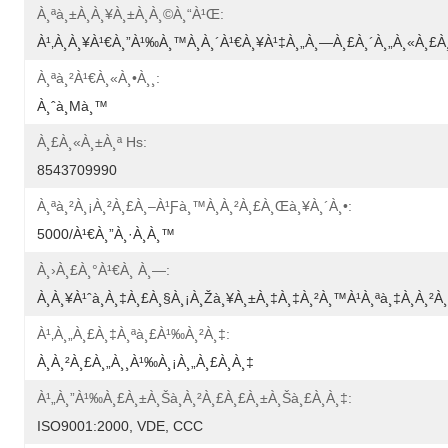
À¸ªà¸±à¸à¸¥à¸±à¸à¸©à¸“à¹Œ:
À¹‚à¸à¸¥à¹€à¸”à¹‰à¸™à¸­à¸´à¹€à¸¥à¹‡à¸„à¸—À¸£à¸´à¸„à¸«à¸£à¸·
À¸ªà¸²à¹€à¸«à¸•à¸¸:
À¸ˆà¸µà¸™
À¸£à¸«à¸±à¸ª Hs:
8543709990
À¸ªà¸²à¸¡à¸²à¸£à¸–À¹ƒà¸™à¸à¸²à¸£à¸œà¸¥à¸´à¸•:
5000/à¹€à¸”à¸·à¸­à¸™
À¸›à¸£à¸°à¹€à¸ À¸—:
À¸à¸¥à¹ˆà¸­à¸‡à¸£à¸§à¸¡à¸žà¸¥à¸±à¸‡à¸‡à¸²à¸™à¹à¸ªà¸‡à¸­à¸²
À¹‚à¸„à¸£à¸‡à¸ªà¸£à¹‰à¸²à¸‡:
À¸à¸²à¸£à¸„à¸¸à¹‰à¸¡à¸„à¸£à¸­à¸‡
À¹„à¸”à¹‰à¸£à¸±à¸šà¸à¸²à¸£à¸£à¸±à¸šà¸£à¸­à¸‡:
ISO9001:2000, VDE, CCC