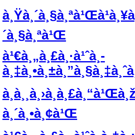
à¸Ÿà¸´à¸§à¸ªà¹Œà¹à¸¥à
´à¸§à¸ªà¹Œ
à¹€à¸„à¸£à¸·à¹ˆà¸­
à¸‡à¸•à¸±à¸”à¸§à¸‡à¸ˆ
à¸­à¸¸à¸›à¸à¸£à¸“à¹Œà¸
à¸´à¸•à¸¢à¹Œ