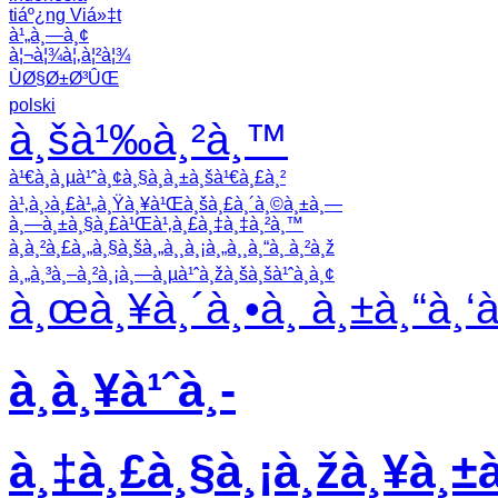
tiáº¿ng Viá»‡t
à¹„à¸—à¸¢
à¦¬à¦¾à¦‚à¦²à¦¾
ÙØ§Ø±Ø³ÛŒ
polski
à¸šà¹‰à¸²à¸™
à¹€à¸à¸µà¹ˆà¸¢à¸§à¸à¸±à¸šà¹€à¸£à¸²
à¹‚à¸›à¸£à¹„à¸Ÿà¸¥à¹Œà¸šà¸£à¸´à¸©à¸±à¸—
à¸—à¸±à¸§à¸£à¹Œà¹‚à¸£à¸‡à¸‡à¸²à¸™
à¸à¸²à¸£à¸„à¸§à¸šà¸„à¸¸à¸¡à¸„à¸¸à¸“à¸ à¸²à¸ž
à¸„à¸³à¸–à¸²à¸¡à¸—à¸µà¹ˆà¸žà¸šà¸šà¹ˆà¸­à¸¢
à¸œà¸¥à¸´à¸•à¸ à¸±à¸“à¸‘
à¸à¸¥à¹ˆà¸­
à¸‡à¸£à¸§à¸¡à¸žà¸¥à¸±à