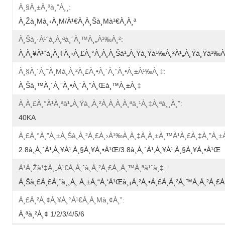
À¸§à¸±à¸ªà¸”à¸¸:
À¸žà¸µà¸‹à¸µ/à¹€à¸­à¸šà¸µà¹€à¸­à¸ª
À¸Šà¸·à¹ˆà¸­à¸ªà¸´à¸™à¸„à¹‰à¸²:
À¸à¸¥à¹ˆà¸­à¸‡à¸›à¸£à¸°à¸à¸­à¸šà¹„à¸Ÿà¸Ÿà¹‰à¸²à¹„à¸Ÿà¸Ÿà¹‰à¸²
À¸§à¸´à¸˜à¸µà¸à¸²à¸£à¸•à¸´à¸”à¸•à¸±à¹‰à¸‡:
À¸Šà¸™à¸´à¸”à¸•à¸´à¸”à¸œà¸™à¸±à¸‡
À¸à¸£à¸°à¹à¸ªà¹„à¸Ÿà¸‚à¸²à¸­à¸­à¸à¸ªà¸¹à¸‡à¸ªà¸¸à¸”:
40KA
À¸£à¸°à¸”à¸±à¸šà¸à¸²à¸£à¸›à¹‰à¸­à¸‡à¸à¸±à¸™à¹à¸£à¸‡à¸”à¸
2.8à¸à¸´à¹‚à¸¥à¹‚à¸§à¸¥à¸•à¹Œ/3.8à¸à¸´à¹‚à¸¥à¹‚à¸§à¸¥à¸•à¹Œ
À¹à¸žà¹‡à¸„à¹€à¸à¸ˆà¸à¸²à¸£à¸‚à¸™à¸ªà¹ˆà¸‡:
À¸šà¸£à¸£à¸ˆà¸¸à¸ À¸±à¸“à¸‘à¹Œà¸¡à¸²à¸•à¸£à¸à¸²à¸™à¸à¸²à¸£à¸ª
À¸£à¸²à¸¢à¸¥à¸°à¹€à¸­à¸µà¸¢à¸”:
À¸ªà¸²à¸¢ 1/2/3/4/5/6