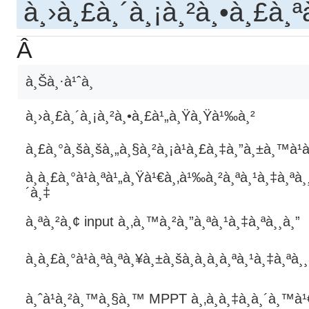
à¸›à¸£à¸´à¸¡à¸²à¸•à¸£à¸
Â
à¸Šà¸·à¹ˆà¸­
à¸›à¸£à¸´à¸¡à¸²à¸•à¸£à¹„à¸Ÿà¸Ÿà¹‰à¸²
à¸£à¸°à¸šà¸šà¸„à¸§à¸²à¸¡à¹à¸£à¸‡à¸”à¸±à¸™à¹à
à¸à¸£à¸°à¹à¸ªà¹„à¸Ÿà¹€à¸‚à¹‰à¸²à¸ªà¸¹à¸‡à¸ªà¸
´à¸‡
à¸ªà¸²à¸¢ input à¸‚à¸™à¸²à¸”à¸ªà¸¹à¸‡à¸ªà¸¸à¸”
à¸à¸£à¸°à¹à¸ªà¸ªà¸¥à¸±à¸šà¸­à¸­à¸à¸ªà¸¹à¸‡à¸ªà¸¸
à¸ˆà¹à¸²à¸™à¸§à¸™ MPPT à¸‚à¸­à¸‡à¸­à¸´à¸™à¹