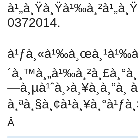
à¹„à¸Ÿà¸Ÿà¹‰à¸²à¹„à¸
0372014.
à¹ƒà¸«à¹‰à¸œà¸¹à¹‰à¹
´à¸™à¸„à¹‰à¸²à¸£à¸°à
—à¸µà¹ˆà¸›à¸¥à¸­à¸”à¸
à¸ªà¸§à¸¢à¹à¸¥à¸°à¹ƒ
Â