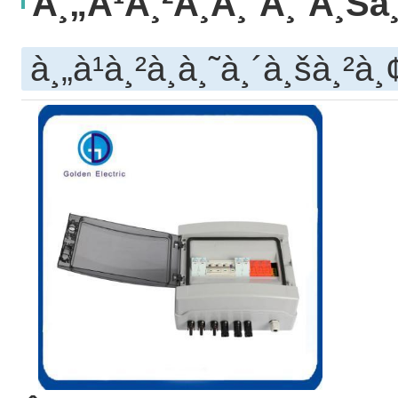
À¸„à¹à¸²à¸­à¸˜à¸´à¸š
à¸„à¹à¸²à¸­à¸˜à¸´à¸šà¸²