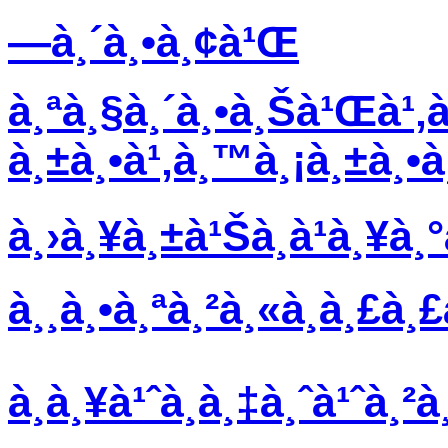
—à¸´à¸•à¸¢à¹Œ
à¸ªà¸§à¸´à¸•à¸Šà¹Œà¹‚à
à¸±à¸•à¹‚à¸™à¸¡à¸±à¸•à
à¸›à¸¥à¸±à¹Šà¸à¹à¸¥à
à¸¸à¸•à¸ªà¸²à¸«à¸à¸£à¸£
à¸à¸¥à¹ˆà¸­à¸‡à¸ˆà¹ˆà¸²