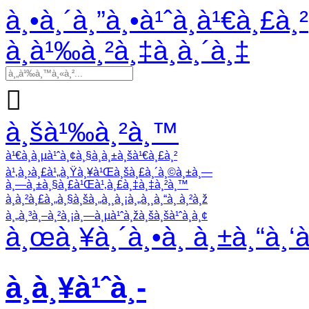
à¸•à¸´à¸”à¸•à¹ˆà¸­à¹€à¸£à¸²
à¸­à¹‰à¸²à¸‡à¸­à¸´à¸‡

à¸šà¹‰à¸²à¸™
à¹€à¸à¸µà¹ˆà¸¢à¸§à¸à¸±à¸šà¹€à¸£à¸²
à¹‚à¸›à¸£à¹„à¸Ÿà¸¥à¹Œà¸šà¸£à¸´à¸©à¸±à¸—
à¸—à¸±à¸§à¸£à¹Œà¹‚à¸£à¸‡à¸‡à¸²à¸™
à¸à¸²à¸£à¸„à¸§à¸šà¸„à¸¸à¸¡à¸„à¸¸à¸“à¸ à¸²à¸ž
à¸„à¸³à¸–à¸²à¸¡à¸—à¸µà¹ˆà¸žà¸šà¸šà¹ˆà¸­à¸¢
à¸œà¸¥à¸´à¸•à¸ à¸±à¸“à¸‘
à¸à¸¥à¹ˆà¸­