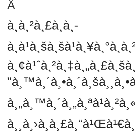
Â
à¸à¸²à¸£à¸­à¸­
à¸à¹à¸šà¸šà¹à¸¥à¸°à¸
à¸¢à¹ˆà¸²à¸‡à¸„à¸£à¸š
"à¸™à¸´à¸•à¸´à¸šà¸¸à¸•
à¸„à¸™à¸´à¸„à¸ªà¹à¸²à¸
à¸¸à¸›à¸à¸£à¸“à¹Œà¹€à¸Š