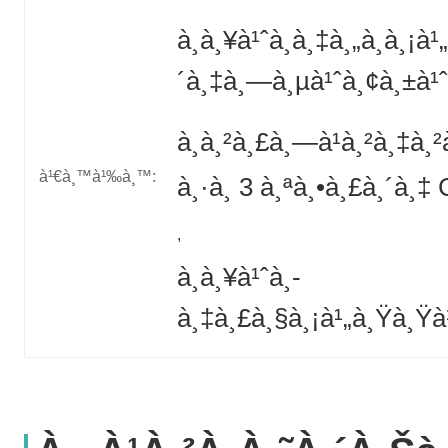
à¸à¸¥à¹ˆà¸­à¸‡à¸„à¸­à¸¡
´à¸‡à¸—à¸µà¹ˆà¸¢à¸±à¹
à¸à¸²à¸£à¸—à¹à¸²à¸‡à
à¹€à¸™à¹‰à¸™:
à¸·à¸­ 3 à¸ªà¸•à¸£à¸´à¸‡
, 
à¸à¸¥à¹ˆà¸­
à¸‡à¸£à¸§à¸¡à¹„à¸Ÿà¸Ÿ