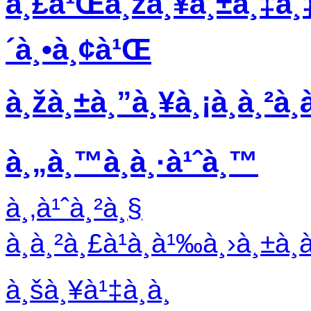
à¸£à¹Œà¸žà¸¥à¸±à¸‡à¸‡
´à¸•à¸¢à¹Œ
à¸žà¸±à¸”à¸¥à¸¡à¸­à¸²à¸à
à¸„à¸™à¸­à¸·à¹ˆà¸™
à¸‚à¹ˆà¸²à¸§
à¸à¸²à¸£à¹à¸à¹‰à¸›à¸±à¸
à¸šà¸¥à¹‡à¸­à¸