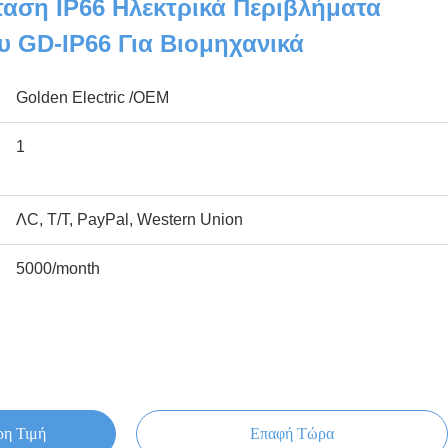
αση IP66 Ηλεκτρικά Περιβλήματα
 GD-IP66 Για Βιομηχανικά
Golden Electric /OEM
1
ΛC, T/T, PayPal, Western Union
5000/month
ρη Τιμή
Επαφή Τώρα