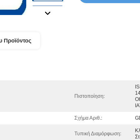
υ Προϊόντος
IS
14
Πιστοποίηση:
O
I
Σχήμα Αριθ.:
G
Κλ
Τυπική Διαμόρφωση:
Σ