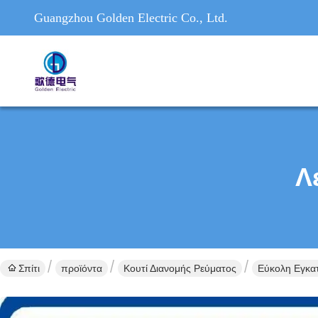
Guangzhou Golden Electric Co., Ltd.
Λ
Σπίτι
προϊόντα
Κουτί Διανομής Ρεύματος
Εύκολη Εγκατ