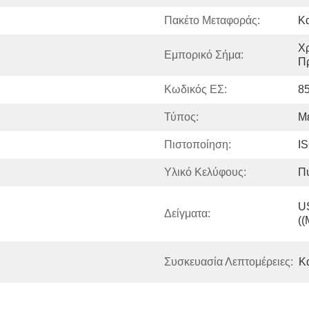
Πακέτο Μεταφοράς:
Κ
Χρ
Εμπορικό Σήμα:
Π
Κωδικός ΕΣ:
8
Τύπος:
Μ
Πιστοποίηση:
I
Υλικό Κελύφους:
Π
US
Δείγματα:
((
Συσκευασία Λεπτομέρειες:
Κ