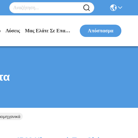
ο
Λύσεις
Μας Ελάτε Σε Επαφή Με
Απόσπασμα
τα
ιομηχανικά