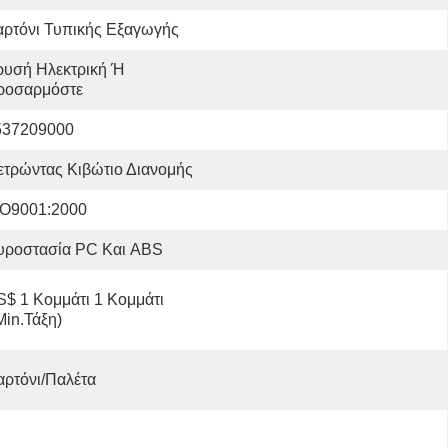
αρτόνι Τυπικής Εξαγωγής
υσή Ηλεκτρική Ή 
ροσαρμόστε
537209000
ετρώντας Κιβώτιο Διανομής
SO9001:2000
υροστασία PC Και ABS
$ 1 Κομμάτι 1 Κομμάτι 
Min.Τάξη)
αρτόνι/παλέτα