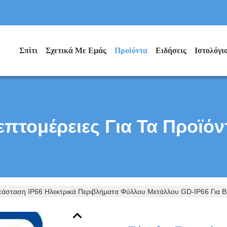
Σπίτι
Σχετικά Με Εμάς
Προϊόντα
Ειδήσεις
Ιστολόγι
επτομέρειες Για Τα Προϊόν
άσταση IP66 Ηλεκτρικά Περιβλήματα Φύλλου Μετάλλου GD-IP66 Για Β