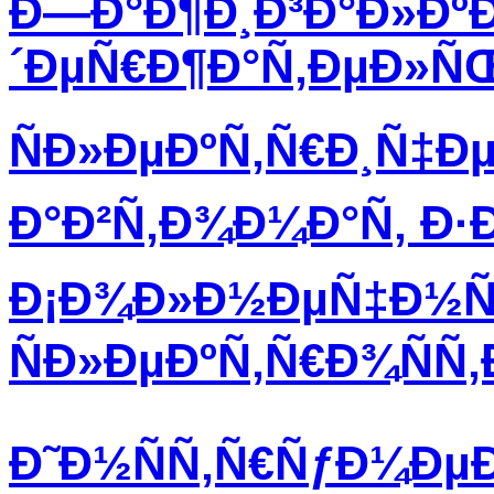
Ð—Ð°Ð¶Ð¸Ð³Ð°Ð»ÐºÐ
´ÐµÑ€Ð¶Ð°Ñ‚ÐµÐ»ÑŒ
ÑÐ»ÐµÐºÑ‚Ñ€Ð¸Ñ‡Ðµ
Ð°Ð²Ñ‚Ð¾Ð¼Ð°Ñ‚ Ð·
Ð¡Ð¾Ð»Ð½ÐµÑ‡Ð½Ñ
ÑÐ»ÐµÐºÑ‚Ñ€Ð¾ÑÑ
Ð˜Ð½ÑÑ‚Ñ€ÑƒÐ¼ÐµÐ