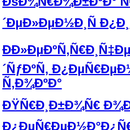
ÐšÐ¾Ñ€Ð¾Ð±ÐºÐ° Ñ
´ÐµÐ»ÐµÐ½Ð¸Ñ Ð¿Ð¸
Ð­Ð»ÐµÐºÑ‚Ñ€Ð¸Ñ‡Ð
´ÑƒÐºÑ‚ Ð¿ÐµÑ€Ð
Ñ‚Ð¾ÐºÐ°
ÐŸÑ€Ð¸Ð±Ð¾Ñ€ Ð¾Ð
Ð¿ÐµÑ€ÐµÐ½Ð°Ð¿Ñ€