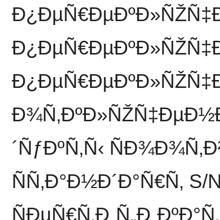
Ð¿ÐµÑ€ÐµÐºÐ»ÑŽÑ‡Ð
Ð¿ÐµÑ€ÐµÐºÐ»ÑŽÑ‡Ð°
Ð¿ÐµÑ€ÐµÐºÐ»ÑŽÑ‡Ð
Ð¾Ñ‚ÐºÐ»ÑŽÑ‡ÐµÐ½Ð¸
´ÑƒÐºÑ‚Ñ‹ ÑÐ¾Ð¾Ñ‚Ð²
ÑÑ‚Ð°Ð½Ð´Ð°Ñ€Ñ‚ S
ÑÐµÑ€Ñ‚Ð¸Ñ„Ð¸ÐºÐ°Ñ‚