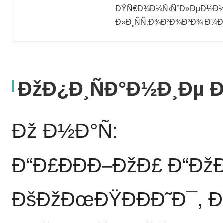
ÐŸÑ€Ð¾Ð¼Ñ‹ÑˆÐ»ÐµÐ½Ð½Ñ‹
Ð»Ð¸ÑÑ‚Ð¾Ð²Ð¾Ð³Ð¾ Ð¼Ð
ÐžÐ¿Ð¸ÑÐ°Ð½Ð¸Ðµ 
Ðž Ð½Ð°Ñ:
Ð“Ð£ÐÐÐ–ÐžÐ£ Ð“ÐžÐ
ÐšÐžÐœÐŸÐÐÐ˜Ð¯, Ð›