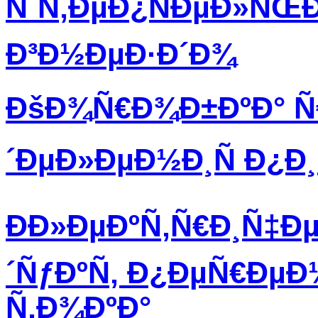
ÑˆÑ‚ÐµÐ¿ÑÐµÐ»ÑŒÐ½
Ð³Ð½ÐµÐ·Ð´Ð¾
ÐšÐ¾Ñ€Ð¾Ð±ÐºÐ° Ñ
´ÐµÐ»ÐµÐ½Ð¸Ñ Ð¿Ð¸
Ð­Ð»ÐµÐºÑ‚Ñ€Ð¸Ñ‡Ð
´ÑƒÐºÑ‚ Ð¿ÐµÑ€Ð
Ñ‚Ð¾ÐºÐ°