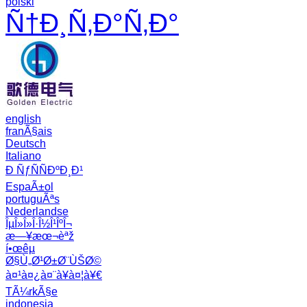
polski
Ñ†Ð¸Ñ‚Ð°Ñ‚Ð°
english
franÃ§ais
Deutsch
Italiano
Ð ÑƒÑÑÐºÐ¸Ð¹
EspaÃ±ol
portuguÃªs
Nederlandse
ÎµÎ»Î»Î·Î½Î¹ÎºÎ¬
æ—¥æœ¬èªž
í•œêµ­
Ø§Ù„Ø¹Ø±Ø¨ÙŠØ©
à¤¹à¤¿à¤¨à¥à¤¦à¥€
TÃ¼rkÃ§e
indonesia