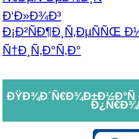
Ð‘Ð»Ð¾Ð³
Ð¡Ð²ÑÐ¶Ð¸Ñ‚ÐµÑÑŒ Ð
Ñ†Ð¸Ñ‚Ð°Ñ‚Ð°
ÐŸÐ¾Ð´Ñ€Ð¾Ð±Ð½Ð°Ñ 
Ð¿Ñ€Ð¾Ð