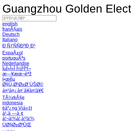
Guangzhou Golden Electr
english
franÃ§ais
Deutsch
Italiano
Ð ÑƒÑÑÐºÐ¸Ð¹
EspaÃ±ol
portuguÃªs
Nederlandse
ÎµÎ»Î»Î·Î½Î¹ÎºÎ¬
æ—¥æœ¬èªž
í•œêµ­
Ø§Ù„Ø¹Ø±Ø¨ÙŠØ©
à¤¹à¤¿à¤¨à¥à¤¦à¥€
TÃ¼rkÃ§e
indonesia
tiáº¿ng Viá»‡t
à¹„à¸—à¸¢
à¦¬à¦¾à¦‚à¦²à¦¾
ÙØ§Ø±Ø³ÛŒ