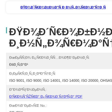
ÐŸÐ¾Ð´Ñ€Ð¾Ð±Ð½Ð°Ñ Ð¸Ð½Ñ„Ð¾Ñ€Ð¼Ð°Ñ†Ð¸Ñ
ÐŸÐ¾Ð´Ñ€Ð¾Ð±Ð½Ð°
Ð¸Ð½Ñ„Ð¾Ñ€Ð¼Ð°Ñ†
ÐœÐµÑÑ‚Ð¾ Ð¿Ñ€Ð¾Ð¸ÑÑ…Ð¾Ð¶Ð´ÐµÐ½Ð¸Ñ:
ÐšÐ¸Ñ‚Ð°Ð¹
Ð¡ÐµÑ€Ñ‚Ð¸Ñ„Ð¸ÐºÐ°Ñ†Ð¸Ñ:
ISO 9001, ISO 9000, ISO 14001, ISO 14000, ISO 20000, OHS
Ð”Ð¾ÐºÑƒÐ¼ÐµÐ½Ñ‚:
Ð‘Ñ€Ð¾ÑˆÑŽÑ€Ð° Ð¿Ñ€Ð¾Ð´ÑƒÐºÑ‚Ð° PDF
ÐœÐ¾Ð´ÐµÐ»ÑŒ No.: