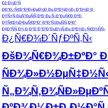
Ðž Ð½Ð°Ñ
ÐÐ°Ð¿Ñ€Ð°Ð²Ð»ÐµÐ½Ð¸Ðµ ÐºÐ¾Ð¼Ð¿Ð°Ð½Ð¸Ð¸
ÐŸÑƒÑ‚ÐµÑˆÐµÑÑ‚Ð²Ð¸Ðµ Ñ„Ð°Ð±Ñ€Ð¸ÐºÐ¸
ÐŸÑ€Ð¾Ð²ÐµÑ€ÐºÐ° ÐºÐ°Ñ‡ÐµÑÑ‚Ð²Ð°
Ð§Ð°ÑÑ‚Ð¾ Ð·Ð°Ð´Ð°Ð²Ð°ÐµÐ¼Ñ‹Ðµ Ð²Ð¾Ð¿Ñ€Ð¾ÑÑ‹
Ð¿Ñ€Ð¾Ð´ÑƒÐºÑ‚Ñ‹
ÐšÐ¾Ñ€Ð¾Ð±ÐºÐ° Ð´
ÑÐ¾Ð»Ð½ÐµÑ‡Ð½Ñ
Ñ„Ð¾Ñ‚Ð¾ÑÐ»ÐµÐºÑ
ÐºÐ¾Ð¼Ð±Ð¸Ð½Ð°Ñ