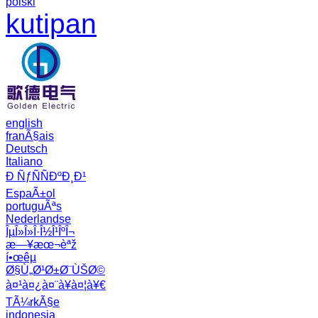
polski
kutipan
english
franÃ§ais
Deutsch
Italiano
Ð ÑƒÑÑÐºÐ¸Ð¹
EspaÃ±ol
portuguÃªs
Nederlandse
ÎµÎ»Î»Î·Î½Î¹ÎºÎ¬
æ—¥æœ¬èªž
í•œêµ­
Ø§Ù„Ø¹Ø±Ø¨ÙŠØ©
à¤¹à¤¿à¤¨à¥à¤¦à¥€
TÃ¼rkÃ§e
indonesia