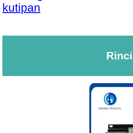
kutipan
Rinc