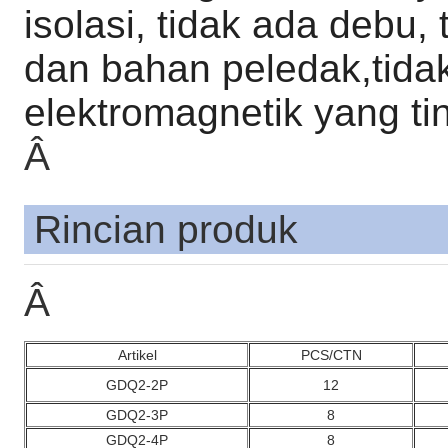
isolasi, tidak ada debu, 
dan bahan peledak,tid
elektromagnetik yang tin
Â
Rincian produk
Â
Artikel
PCS/CTN
GDQ2-2P
12
GDQ2-3P
8
GDQ2-4P
8