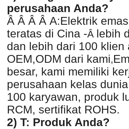
perusahaan Anda?
Â Â Â
Â
A:Elektrik emas
teratas di Cina -
lebih 
Â
dan lebih dari 100 kli
OEM,ODM dari kami
Ema
,
besar, kami memiliki k
perusahaan kelas dunia.
100 karyawan, produk l
RCM, sertifikat ROHS.
2) T: Produk Anda?