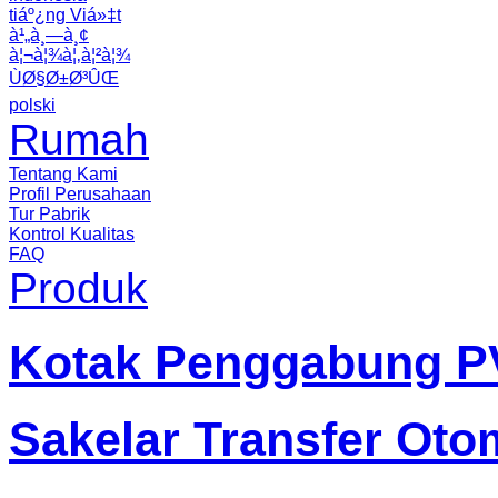
tiáº¿ng Viá»‡t
à¹„à¸—à¸¢
à¦¬à¦¾à¦‚à¦²à¦¾
ÙØ§Ø±Ø³ÛŒ
polski
Rumah
Tentang Kami
Profil Perusahaan
Tur Pabrik
Kontrol Kualitas
FAQ
Produk
Kotak Penggabung P
Sakelar Transfer Oto