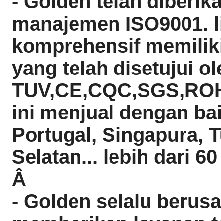
- Golden telah diberika
manajemen ISO9001. l
komprehensif memiliki
yang telah disetujui ol
TUV,CE,CQC,SGS,ROH
ini menjual dengan bai
Portugal, Singapura, T
Selatan... lebih dari 6
Â
- Golden selalu berus