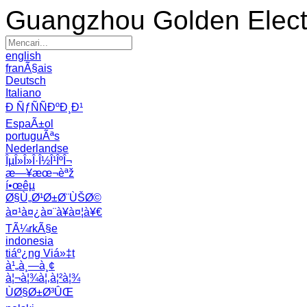
Guangzhou Golden Electr
english
franÃ§ais
Deutsch
Italiano
Ð ÑƒÑÑÐºÐ¸Ð¹
EspaÃ±ol
portuguÃªs
Nederlandse
ÎµÎ»Î»Î·Î½Î¹ÎºÎ¬
æ—¥æœ¬èªž
í•œêµ­
Ø§Ù„Ø¹Ø±Ø¨ÙŠØ©
à¤¹à¤¿à¤¨à¥à¤¦à¥€
TÃ¼rkÃ§e
indonesia
tiáº¿ng Viá»‡t
à¹„à¸—à¸¢
à¦¬à¦¾à¦‚à¦²à¦¾
ÙØ§Ø±Ø³ÛŒ