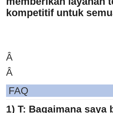
memberikan layanan t
kompetitif untuk semu
Â
Â
FAQ
1) T: Bagaimana saya