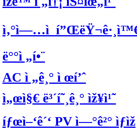
ìžë™ ì „ì†¡ ìŠ¤ìœ„ì¹˜
ì‚°ì—…ì  í”ŒëŸ¬ê·¸ì™
ë°°ì „í•¨
AC ì „ê¸° ì œí’ˆ
ì„œì§€ ë³´í˜¸ê¸° ìž¥ì¹˜
íƒœì–‘ê´‘ PV ì—°ê²° ìƒìž