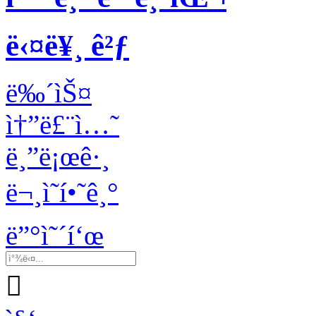
ë‹¤ë¥¸ ê²ƒ
ë‰´ìŠ¤
ì†”ë£¨ì…˜
ë¸”ë¡œê·¸
ë¬¸ì˜í•˜ê¸°
ë”°ì˜´í‘œ
