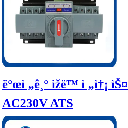
ë°œì „ê¸° ìžë™ ì „ì†¡ ì
AC230V ATS