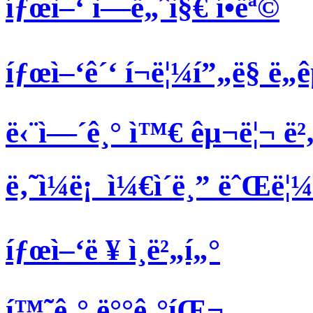
íƒœì–‘ ì—ë„ˆì§€ í•­ëª©
íƒœì–‘ê´‘ í¬ë¦¼í”„ë§ ë„
ë‹¨ì—´ê¸° ì™€ êµ¬ë¦¬ ë²
ë‚˜ì¼ë¡ ì¼€ì´ë¸” ëˆŒë¦
íƒœì–‘ë ¥ ì¸ë²„í„°
í™˜ê¸° ë°°ê¸°íŒ¬