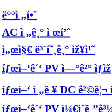
ë°°ì „í•¨
AC ì „ê¸° ì œí’ˆ
ì„œì§€ ë³´í˜¸ê¸° ìž¥ì¹˜
íƒœì–‘ê´‘ PV ì—°ê²° ìƒìž
íƒœì–‘ ì „ë ¥ DC ê²©ë¦¬ 
íƒœì–‘ê´‘ PV ì¼€ì´ë¸”ê