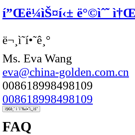
í”Œë¼ìŠ¤í‹± ë°©ìˆ˜ ì†Œ
ë¬¸ì˜í•˜ê¸°
Ms. Eva Wang
eva@china-golden.com.cn
008618998498109
008618998498109
ì§€ê¸ˆ ì ‘ì´‰í•˜ì„¸ìš”
FAQ