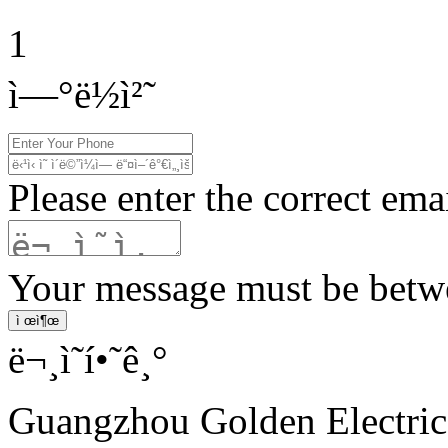
1
ì—°ë½ì²˜
Please enter the correct ema
Your message must be betwe
ì œì¶œ
ë¬¸ì˜í•˜ê¸°
Guangzhou Golden Electric 