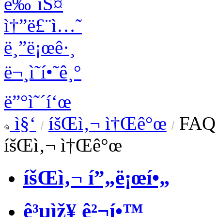
ë‰´ìŠ¤
ì†”ë£¨ì…˜
ë¸”ë¡œê·¸
ë¬¸ì˜í•˜ê¸°
ë”°ì˜´í‘œ
ì§‘
íšŒì‚¬ ì†Œê°œ
FAQ
íšŒì‚¬ ì†Œê°œ
íšŒì‚¬ í”„ë¡œí•„
ê³µìž¥ ê²¬í•™