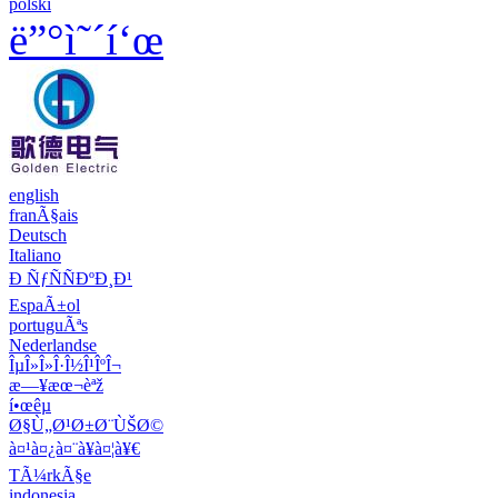
polski
ë”°ì˜´í‘œ
english
franÃ§ais
Deutsch
Italiano
Ð ÑƒÑÑÐºÐ¸Ð¹
EspaÃ±ol
portuguÃªs
Nederlandse
ÎµÎ»Î»Î·Î½Î¹ÎºÎ¬
æ—¥æœ¬èªž
í•œêµ­
Ø§Ù„Ø¹Ø±Ø¨ÙŠØ©
à¤¹à¤¿à¤¨à¥à¤¦à¥€
TÃ¼rkÃ§e
indonesia