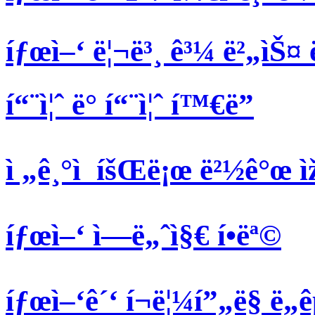
íƒœì–‘ ë¦¬ë³¸ ê³¼ ë²„ìŠ¤ 
í“¨ì¦ˆ ë° í“¨ì¦ˆ í™€ë”
ì „ê¸°ì  íšŒë¡œ ë²½ê°œ ì
íƒœì–‘ ì—ë„ˆì§€ í•­ëª©
íƒœì–‘ê´‘ í¬ë¦¼í”„ë§ ë„