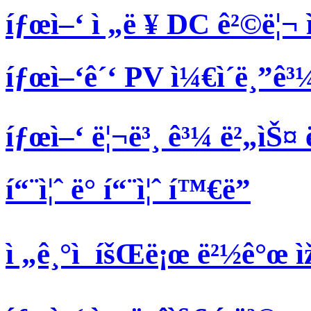
íƒœì–‘ ì „ë ¥ DC ê²©ë¦¬ 
íƒœì–‘ê´‘ PV ì¼€ì´ë¸”ê
íƒœì–‘ ë¦¬ë³¸ ê³¼ ë²„ìŠ¤ 
í“¨ì¦ˆ ë° í“¨ì¦ˆ í™€ë”
ì „ê¸°ì  íšŒë¡œ ë²½ê°œ ì