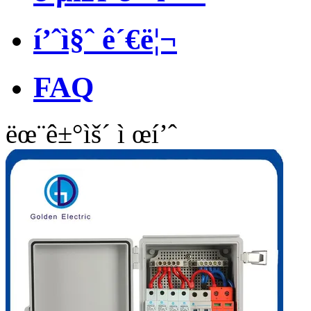
í’ˆì§ˆ ê´€ë¦¬
FAQ
ëœ¨ê±°ìš´ ì œí’ˆ