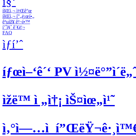
ì§‘
íšŒì‚¬ ì†Œê°œ
íšŒì‚¬ í”„ë¡œí•„
ê³µìž¥ ê²¬í•™
í’ˆì§ˆ ê´€ë¦¬
FAQ
ìƒí’ˆ
íƒœì–‘ê´‘ PV ì½¤ë°”ì´ë„ˆ
ìžë™ ì „ì†¡ ìŠ¤ìœ„ì¹˜
ì‚°ì—…ì  í”ŒëŸ¬ê·¸ì™