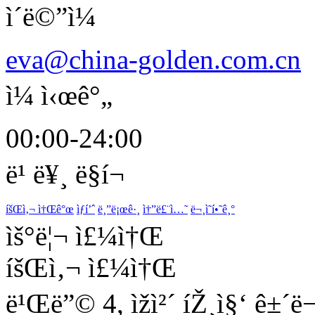
ì´ë©”ì¼
eva@china-golden.com.cn
ì¼ ì‹œê°„
00:00-24:00
ë¹ ë¥¸ ë§í¬
íšŒì‚¬ ì†Œê°œ
ìƒí’ˆ
ë¸”ë¡œê·¸
ì†”ë£¨ì…˜
ë¬¸ì˜í•˜ê¸°
ìš°ë¦¬ ì£¼ì†Œ
íšŒì‚¬ ì£¼ì†Œ
ë¹Œë”© 4, ìžì²´ íŽ¸ì§‘ ê±´ë¬