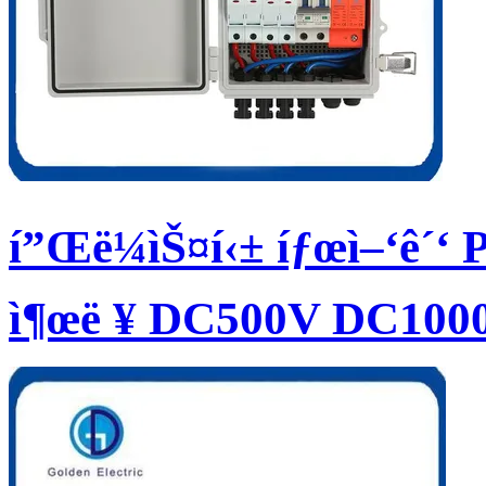
í”Œë¼ìŠ¤í‹± íƒœì–‘ê´‘ PV
ì¶œë ¥ DC500V DC100