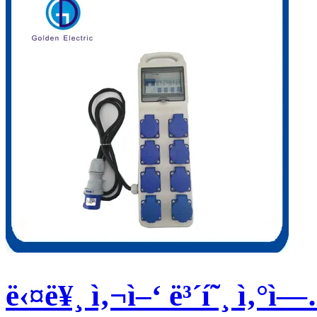
ë‹¤ë¥¸ ì‚¬ì–‘ ë³´í˜¸ ì‚