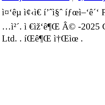
ì¤‘êµ­ ì¢‹ì€ í’ˆì§ˆ íƒœì–‘ê
…ì²´. ì €ìž‘ê¶Œ Â© -2025 
Ltd. . íŒê¶Œ ì†Œìœ .