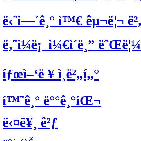
ë‹¨ì—´ê¸° ì™€ êµ¬ë¦¬ ë²
ë‚˜ì¼ë¡ ì¼€ì´ë¸” ëˆŒë¦
íƒœì–‘ë ¥ ì¸ë²„í„°
í™˜ê¸° ë°°ê¸°íŒ¬
ë‹¤ë¥¸ ê²ƒ