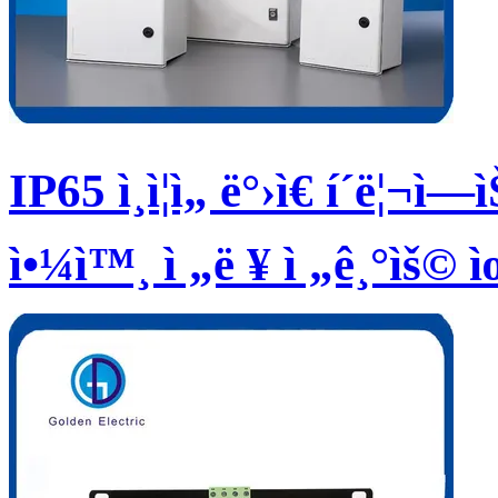
IP65 ì¸ì¦ì„ ë°›ì€ í´ë¦¬ì
ì•¼ì™¸ ì „ë ¥ ì „ê¸°ìš©