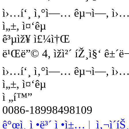
ì›…í‘¸ ì‚°ì—… êµ¬ì—­, ì›…í‘
ì„±, ì¤‘êµ­
ê³µìž¥ ì£¼ì†Œ
ë¹Œë”© 4, ìžì²´ íŽ¸ì§‘ ê±´ë¬
ì›…í‘¸ ì‚°ì—… êµ¬ì—­, ì›…í‘
ì„±, ì¤‘êµ­
ì „í™”
0086-18998498109
ê°œì¸ ì •ë³´ ì •ì±…
|
ì‚¬ì´í