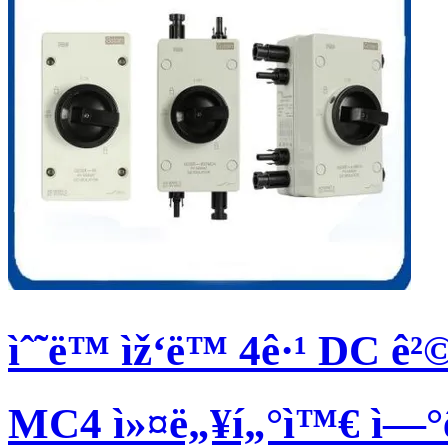
ìˆ˜ë™ ìž‘ë™ 4ê·¹ DC ê
MC4 ì»¤ë„¥í„°ì™€ ì—°ê²°