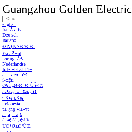
Guangzhou Golden Electric 
english
franÃ§ais
Deutsch
Italiano
Ð ÑƒÑÑÐºÐ¸Ð¹
EspaÃ±ol
portuguÃªs
Nederlandse
ÎµÎ»Î»Î·Î½Î¹ÎºÎ¬
æ—¥æœ¬èªž
í•œêµ­
Ø§Ù„Ø¹Ø±Ø¨ÙŠØ©
à¤¹à¤¿à¤¨à¥à¤¦à¥€
TÃ¼rkÃ§e
indonesia
tiáº¿ng Viá»‡t
à¹„à¸—à¸¢
à¦¬à¦¾à¦‚à¦²à¦¾
ÙØ§Ø±Ø³ÛŒ