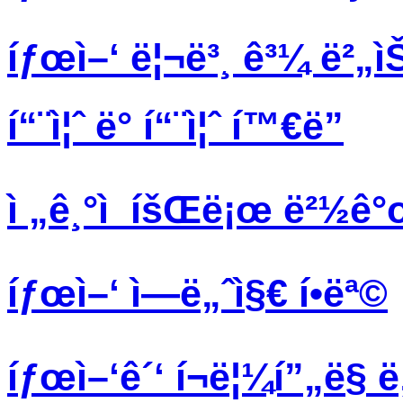
íƒœì–‘ ë¦¬ë³¸ ê³¼ ë²„ì
í“¨ì¦ˆ ë° í“¨ì¦ˆ í™€ë”
ì „ê¸°ì  íšŒë¡œ ë²½ê°œ
íƒœì–‘ ì—ë„ˆì§€ í•­ëª©
íƒœì–‘ê´‘ í¬ë¦¼í”„ë§ 