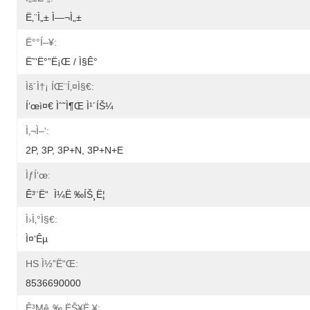
Ë‚¨ì„± Ì—¬ì„±
Ë°°í–¥:
Ë˜‘ë°”ë¡œ / Ì§ê°
Ìš´ì†¡ ÍŒ¨í‚¤ì§€:
Í‘œì¤€ Ìˆ˜ì¶œ Ì¹´íŠ¼
Ì‚¬ì–‘:
2P, 3P, 3P+N, 3P+N+E
Ìƒí‘œ:
Ê³¨ë“  Ì¼ë ‰íŠ¸ë¦­
Ì›ì‚°ì§€:
Ì¤‘êµ­
HS Ì½”ë“œ:
8536690000
Ê³µê¸‰ ËŠ¥ë ¥: