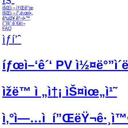
íšŒì‚¬ ì†Œê°œ
íšŒì‚¬ í”„ë¡œí•„
ê³µìž¥ ê²¬í•™
í’ˆì§ˆ ê´€ë¦¬
FAQ
ìƒí’ˆ
íƒœì–‘ê´‘ PV ì½¤ë°”ì´ë
ìžë™ ì „ì†¡ ìŠ¤ìœ„ì¹˜
ì‚°ì—…ì  í”ŒëŸ¬ê·¸ì