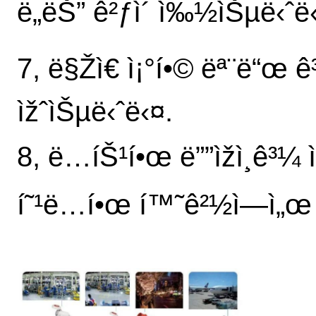
ë„ëŠ” ê²ƒì´ ì‰½ìŠµë‹ˆë
7, ë§Žì€ ì¡°í•© ëª¨ë“œ ê³
ìžˆìŠµë‹ˆë‹¤.
8, ë…íŠ¹í•œ ë””ìžì¸ê³¼
í˜¹ë…í•œ í™˜ê²½ì—ì„œ ì