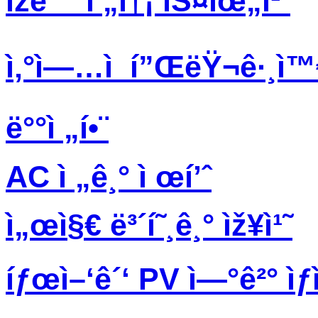
ìžë™ ì „ì†¡ ìŠ¤ìœ„ì¹˜
ì‚°ì—…ì  í”ŒëŸ¬ê·¸ì
ë°°ì „í•¨
AC ì „ê¸° ì œí’ˆ
ì„œì§€ ë³´í˜¸ê¸° ìž¥ì¹˜
íƒœì–‘ê´‘ PV ì—°ê²° ìƒì