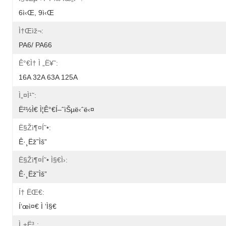
6ì‹œ, 9ì‹œ
Ì†Œìž¬:
PA6/ PA66
Ê°€ì† Ì „ë¥˜:
16A 32A 63A 125A
Ì„¤ì¹˜:
Ë²½ì€ Ì¦ê°€í–ˆìŠµë‹ˆë‹¤
Ë§žì¶¤í˜•:
Ê·¸ëž˜ìš”
Ë§žì¶¤í˜• Ì§€ì›:
Ê·¸ëž˜ìš”
Í† ËŒ€:
Í‘œì¤€ Ì ‘ì§€
Ì„±ë³„: