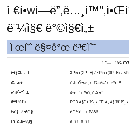
ì €í•­
w
ì—ë”
,
ë…¸í™”
,
ì•Œì¹
ë¨¼ì§€ ë°©ì§€ì„±
ì œí’ˆ ë§¤ê°œ ë³€ìˆ˜
ì‚°ì—…ìš© í”Œ
í¬ì§€ì…˜ ìˆ˜
3Pin ((2P+E) / 4Pin ((3P+E) / 5
ì¢…ë¥˜
í”ŒëŸ¬ê·¸ / ì†Œì¼“ / ì»¤ë„¥í„°
ë°©í–¥ì„±
ì§ê° / ì˜¤ë¥¸ìª½ ê°
ìž¥ì°©í˜•
PCB ë§ˆìš´íŠ¸ / íŒ¨ë„ ë§ˆìš´íŠ¸ / 
ê»ì§ˆ ë¬¼ì§ˆ
ë‚˜ì¼ë¡ + PA66
ì ‘ì´‰ë¬¼ì§ˆ
ê¸ˆì†, ê¸ˆì†