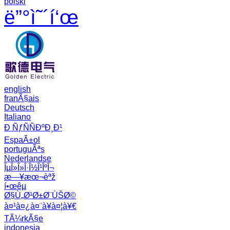
polski
ë”°ì˜´í‘œ
english
franÃ§ais
Deutsch
Italiano
Ð ÑƒÑÑÐºÐ¸Ð¹
EspaÃ±ol
portuguÃªs
Nederlandse
ÎµÎ»Î»Î·Î½Î¹ÎºÎ¬
æ—¥æœ¬èªž
í•œêµ­
Ø§Ù„Ø¹Ø±Ø¨ÙŠØ©
à¤¹à¤¿à¤¨à¥à¤¦à¥€
TÃ¼rkÃ§e
indonesia