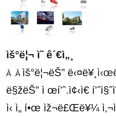
ìš°ë¦¬ ì˜ ê´€ì„¸
ìš°ë¦¬ëŠ” ë‹¤ë¥¸
ì‹œë
Â Â
ë§žëŠ” ì œí’ˆ.ì¢‹ì€ í’ˆì§ˆì
ì‹ ì„ í•œ ìž¬ë£Œë¥¼ ì‚¬