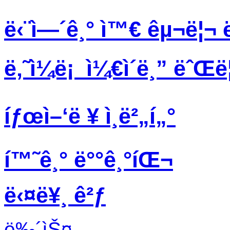
ë‹¨ì—´ê¸° ì™€ êµ¬ë¦¬ 
ë‚˜ì¼ë¡ ì¼€ì´ë¸” ëˆŒ
íƒœì–‘ë ¥ ì¸ë²„í„°
í™˜ê¸° ë°°ê¸°íŒ¬
ë‹¤ë¥¸ ê²ƒ
ë‰´ìŠ¤