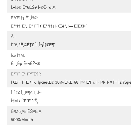
Ì‚¬ìš© Ê°€ëŠ¥ Í•©ë‹ˆë‹¤.
Ë°œì†¡ Ë¹„ìš©:
Ë°°ì†¡ë¹„ Ë° Ì˜ˆìƒ Ë°°ì†¡ Ì‹œê°„ì— ËŒ€í•´
Â :
Ì´ˆê¸°ë‚©ë¶€ Ì „ì•¡ì§€ë¶ˆ
Ìœ Í†µ:
Ë¯¸êµ­ Ë‹¬ëŸ¬$
Ë°˜í’ˆ Ë° Í™˜ë¶ˆ:
Ì Œí’ˆ Ìˆ˜ë ¹ Í›„ ÌµœëŒ€ 30ì¼ê¹Œì§€ Í™˜ë¶ˆì„ Ì‹ Ì²­í•˜ì‹¤ Ìˆ˜ ÌžˆìŠµ
Í¬ìž¥ Ì„¸ë¶€ Ì‚¬í•­:
Í†µ / ÍŒ”ë ˆíŠ¸
Ê³µê¸‰ ËŠ¥ë ¥:
5000/month