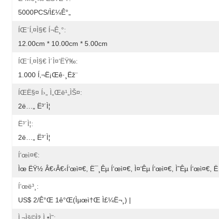
5000PCS/ì£¼ê°„
ÍŒ¨í‚¤ì§€ Í¬ê¸°:
12.00cm * 10.00cm * 5.00cm
ÍŒ¨í‚¤ì§€ Ì´ì¤‘ëŸ‰:
1.000 Í‚¬ë¡œê·¸ëž¨
ÍŒë§¤ Í›„ Ì„œë¹„ìŠ¤:
2ë…„ Ë³´ì¦
Ë³´ì¦:
2ë…„ Ë³´ì¦
Í‘œì¤€:
Ìœ ËŸ½ Â€‹â€‹í‘œì¤€, Ë¯¸êµ­ Í‘œì¤€, Ì¤‘êµ­ Í‘œì¤€, Ì˜êµ­ Í‘œì¤€, Ë…
Í‘œë³¸:
US$ 2/ê°œ 1ê°œ(ìµœì†Œ Ì£¼ë¬¸) |
Ì‚¬ìš©ìž Ì •ì˜: