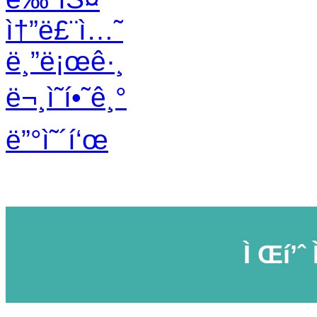
ì†”ë£¨ì…˜
ë¸”ë¡œê·¸
ë¬¸ì˜í•˜ê¸°
ë”°ì˜´í‘œ
Ì Œí’ˆ 