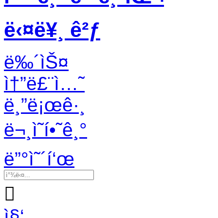
ë‹¤ë¥¸ ê²ƒ
ë‰´ìŠ¤
ì†”ë£¨ì…˜
ë¸”ë¡œê·¸
ë¬¸ì˜í•˜ê¸°
ë”°ì˜´í‘œ

ì§‘