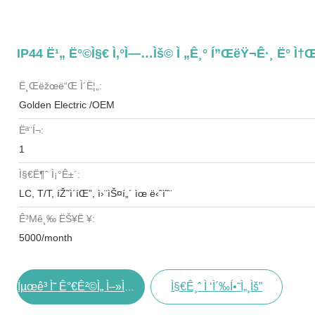
IP44 Ë¹„ Ë°©ì§€ Ì‚°ì—…ìš© Ì „ê¸° Í”ŒëŸ¬ê·¸ Ë° Ì†Œ
Ë¸Œëžœë“œ Ì´ë¦„:
Golden Electric /OEM
Ëª¨í¬:
1
Ì§€ë¶ˆ Ì¡°ê±´:
LC, T/T, íŽ˜ì´íŒ”, ì›¨ìŠ¤í„´ ìœ ë‹ˆì˜¨
Ê³µê¸‰ ËŠ¥ë ¥:
5000/month
Ì§€ê¸ˆ Ì ‘ì´‰í•˜ì„¸ìš”
Ìµœê³ Ì˜ Ê°€ê²©ì„ Ì–»ìœ¼ì‹­ì‹œì˜¤