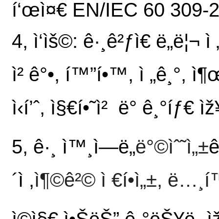
í‘œì¤€ EN/IEC 60 309-
4, ì‘ìš©: ê·¸ê²ƒì€ ë„ë¦¬
ì² ê°•, í™”í•™, ì „ê¸°, ì¶œì
ì‹í’ˆ, ì§€í•˜ì² ë° ê¸°íƒ€
5, ê·¸ ì™¸ì—ë„
ë°©ìˆ˜ì„±
ê
´ì ,
ì¶©ê²© ì €í•­ì„±, ë…¸
ì©ì§€ ì•ŠëŠ” ê¸°ëŠ¥ë„ 