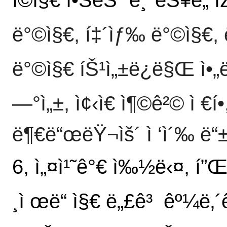
ë°©ì§€, í‡´ìƒ‰ ë°©ì§€, ë
ë°©ì§€ íŠ¹ì„±ë¿ë§Œ ì•„ë‹ˆë
—°ì„±, ì¢‹ì€ ì¶©ê²© ì €í•­, 
ë¶€ë“œëŸ¬ìš´ ì ‘ì´‰ ë“
6, ì„¤ì¹˜ê°€ ì‰½ë‹¤, í”
¸ì œë“ ì§€ ë„£ê³ êº¼ë‚´ê