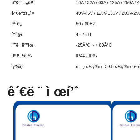
ê°€ì† ì „ë¥˜
16A / 32A / 63A / 125A / 250A / 
ê°€ë“±ì „ì••
40V-45V / 110V-130V / 200V-25
ë¹ˆë„
50 / 60HZ
í† ì§€
4H / 6H
ì˜¨ë„ ë²”ìœ„
-25Â°C ~ + 80Â°C
IP ë“±ê¸‰
IP44 / IP67
ìƒ‰ìƒ
ë…¸ëž€ìƒ‰ / íŒŒëž€ìƒ‰ / ë¹¨
ê´€ë ¨ ì œí’ˆ