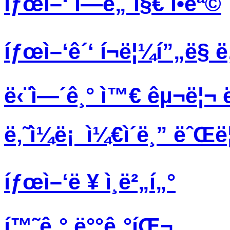
íƒœì–‘ ì—ë„ˆì§€ í•­ëª©
íƒœì–‘ê´‘ í¬ë¦¼í”„ë§ 
ë‹¨ì—´ê¸° ì™€ êµ¬ë¦¬ 
ë‚˜ì¼ë¡ ì¼€ì´ë¸” ëˆŒ
íƒœì–‘ë ¥ ì¸ë²„í„°
í™˜ê¸° ë°°ê¸°íŒ¬