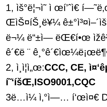
1, ìš°ë¦¬ì˜ ì œí’ˆì€ í—
ŒìŠ¤íŠ¸ë¥¼ ê±°ì³¤ì–´ìš
ë¬¼ ë“±ì— ëŒ€í•œ ìžê²©ì
ê´€ë ¨ ê¸°ê´€ìœ¼ë¡œë¶€í
2, ì¸ì¦ì„œ:
CCC, CE, ì¤‘êµ
í˜‘íšŒ,ISO9001,CQC
3ë…ì¼ ì‚°ì—… í‘œì¤€