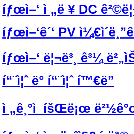
íƒœì–‘ ì „ë ¥ DC ê²©ë¦
íƒœì–‘ê´‘ PV ì¼€ì´ë¸
íƒœì–‘ ë¦¬ë³¸ ê³¼ ë²„ì
í“¨ì¦ˆ ë° í“¨ì¦ˆ í™€ë”
ì „ê¸°ì  íšŒë¡œ ë²½ê°œ