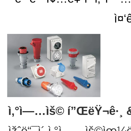
ì¤‘
ì‚°ì—…ìš© í”ŒëŸ¬ê·¸ 
ìžˆë“¯ì´ ì‚°ì—…ìš©ìœ¼ë