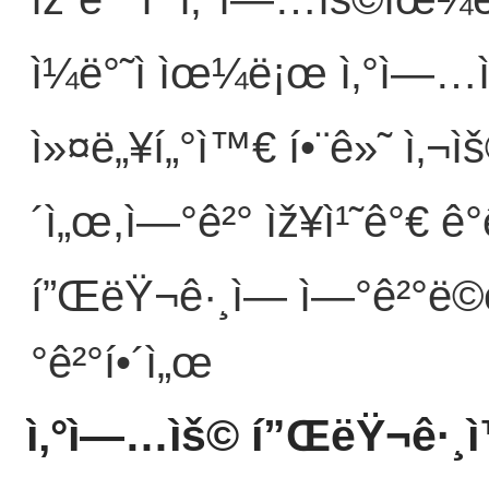
ì¼ë°˜ì ìœ¼ë¡œ ì‚°ì—
ì»¤ë„¥í„°ì™€ í•¨ê»˜ ì‚¬ìš
´ì„œ,ì—°ê²° ìž¥ì¹˜ê°€ ê°
í”ŒëŸ¬ê·¸ì— ì—°ê²°ë©
°ê²°í•´ì„œ
ì‚°ì—…ìš© í”ŒëŸ¬ê·¸ì™