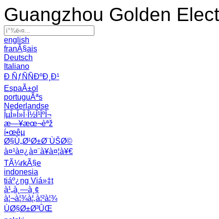
Guangzhou Golden Electr
english
franÃ§ais
Deutsch
Italiano
Ð ÑƒÑÑÐºÐ¸Ð¹
EspaÃ±ol
portuguÃªs
Nederlandse
ÎµÎ»Î»Î·Î½Î¹ÎºÎ¬
æ—¥æœ¬èªž
í•œêµ­
Ø§Ù„Ø¹Ø±Ø¨ÙŠØ©
à¤¹à¤¿à¤¨à¥à¤¦à¥€
TÃ¼rkÃ§e
indonesia
tiáº¿ng Viá»‡t
à¹„à¸—à¸¢
à¦¬à¦¾à¦‚à¦²à¦¾
ÙØ§Ø±Ø³ÛŒ