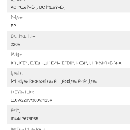
AC Í”ŒëŸ¬ê·¸, DC Í”ŒëŸ¬ê·¸
Í˜•íƒœ:
EP
Ëª…ì†Œ Ì „ì••:
220V
ÍŠ¹ì§•:
Ì•ˆì „í•˜ê³ , Ë‚´êµ¬ì„±ì´ Ë›°ì–´ë‚˜ë©°, Ì‹œê°„ì„ Ì ˆì•½í•´ì¤ë‹ˆë‹¤.
Ìƒ‰ìƒ:
Í•˜ì–€ìƒ‰ ÍŒŒëž€ìƒ‰ Ë…¸ëž€ìƒ‰ Ë¹¨ê°„ìƒ‰
Ì •ëŸ‰ Ì „ì••:
110V/220V/380V/415V
Ë³´í˜¸:
IP44/IP67/IP55
Ì§€êµ¬ Ì ‘ì´‰ Ìœ„ì¹˜: