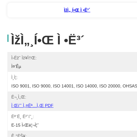
Ìžì„¸í•œ Ì •ë³´
Ìžì„¸í•œ Ì •ë³´
Ì›ëž˜ Ìž¥ì†Œ:
Ì¤‘êµ­
Ì¸ì¦:
ISO 9001, ISO 9000, ISO 14001, ISO 14000, ISO 20000, OHS
Ë¬¸ì„œ:
Ì Œí’ˆ Ì„¤ëª…ì„œ PDF
Ëª¨ë¸ Ë²ˆí˜¸:
E-15 Ì‹œë¦¬ì¦ˆ
Ê¸°ëŠ¥: