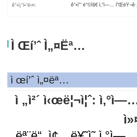
ê°•ìˆ˜ ë°©ì§€ ì‚°ì—… í”ŒëŸ¬ê·¸
ê°•ì¡°í•˜ë‹¤:
Ì Œí’ˆ Ì„¤ëª…
ì œí’ˆ ì„¤ëª…
ì „ì²´ ì‹œë¦¬ì¦ˆ: ì‚°
ì»
ëª¨ë“ ì¢…ë¥˜ì˜ ì‚°ì—…