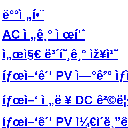
ë°°ì „í•¨
AC ì „ê¸° ì œí’ˆ
ì„œì§€ ë³´í˜¸ê¸° ìž¥ì¹˜
íƒœì–‘ê´‘ PV ì—°ê²° ìƒì
íƒœì–‘ ì „ë ¥ DC ê²©ë¦
íƒœì–‘ê´‘ PV ì¼€ì´ë¸