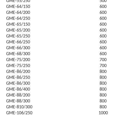
GME-55/250
500
GME-64/150
600
GME-64/200
600
GME-64/250
600
GME-65/150
600
GME-65/200
600
GME-65/250
600
GME-66/250
600
GME-66/300
600
GME-68/300
600
GME-75/200
700
GME-75/250
700
GME-86/200
800
GME-86/250
800
GME-86/300
800
GME-86/400
800
GME-88/200
800
GME-88/300
800
GME-810/300
800
GME-106/250
1000