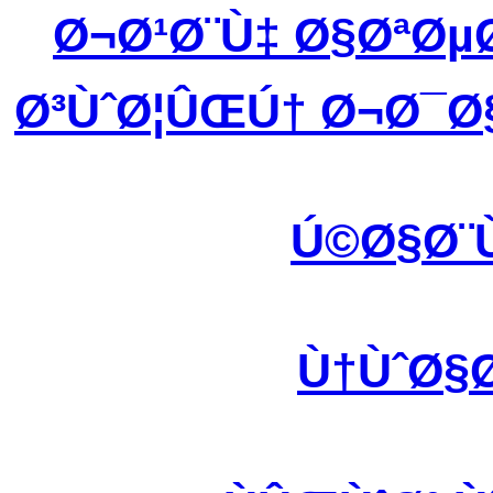
Ø¬Ø¹Ø¨Ù‡ Ø§ØªØ
Ø³ÙˆØ¦ÛŒÚ† Ø¬Ø¯Ø
Ú©Ø§Ø¨
Ù†ÙˆØ§