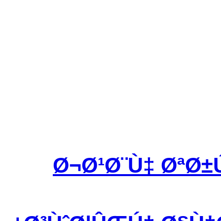
Ø¬Ø¹Ø¨Ù‡ ØªØ