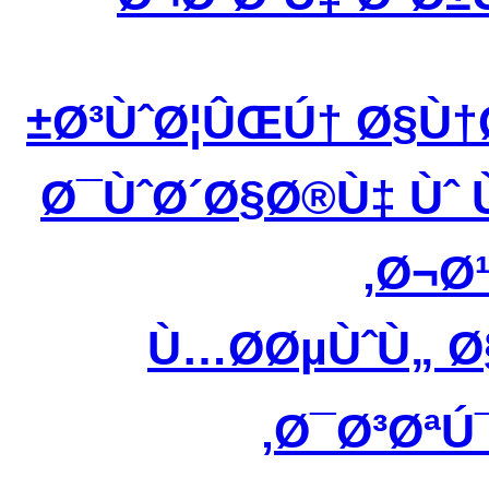
Ø³ÙˆØ¦ÛŒÚ† Ø§Ù†
Ø¯ÙˆØ´Ø§Ø®Ù‡ Ùˆ
Ø¬Ø¹
Ù…Ø­ØµÙˆÙ„ 
Ø¯Ø³ØªÚ¯