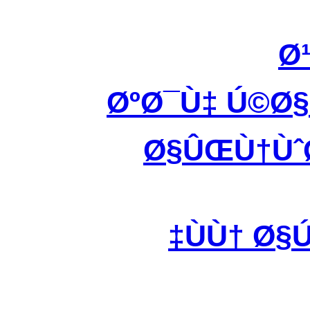
Ø
ØºØ¯Ù‡ Ú©Ø
Ø§ÛŒÙ†ÙˆØ
ÙÙ† Ø§