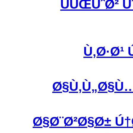
ÙÛŒÙˆØ² 
Ù‚Ø·Ø¹
Ø§Ù‚Ù„Ø§Ù
Ø§Ø¨Ø²Ø§Ø± Ú