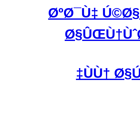
ØºØ¯Ù‡ Ú©Ø
Ø§ÛŒÙ†ÙˆØ
ÙÙ† Ø§