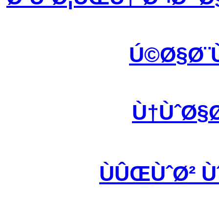
Ú©Ø§Ø¨
Ù†ÙˆØ§
ÙÛŒÙˆØ² 