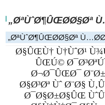
ØªÙˆØ¶ÛŒØ­Ø§Øª Ù…
ØªÙˆØ¶ÛŒØ­Ø§Øª Ù…Ø­Ø
Ø§ÛŒÙ† Ù†ÙˆØ¹ Ù
ÛŒÚ© Ø¯Ø³ØªÚ
Ø¬Ø¯ÛŒØ¯ Ø¨Ø±
Ø§Ø³Øª Ùˆ Ø¨Ø§ 
Ø¯Ø§Ø±Ø§ÛŒ Ùˆ