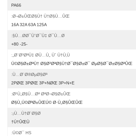
PA66
Ø¬Ø±ÛŒØ§Ù† Ù†Ø§Ù…ÛŒ:
16A 32A 63A 125A
Ù…Ø­Ø¯ÙˆØ¯Ù‡ Ø¯Ù…Ø§:
-25- 80+
Ø¨Ø³ØªÙ‡ Ø­Ù…Ù„ Ùˆ Ù†Ù‚Ù„:
Ú©Ø§Ø±ØªÙ† Ø§Ø³ØªØ§Ù†Ø¯Ø§Ø±Ø¯ ØµØ§Ø¯Ø±Ø§ØªÛŒ
Ù…Ø´Ø®ØµØ§Øª:
2PØŒ 3PØŒ 3P+NØŒ 3P+N+E
Ø¹Ù„Ø§Ù…Øª ØªØ¬Ø§Ø±ÛŒ:
Ø§Ù„Ú©ØªØ±ÛŒÚ© Ø·Ù„Ø§ÛŒÛŒ
Ù…Ù†Ø´Ø§Ø¡:
Ú†ÛŒÙ†
Ú©Ø¯ HS: