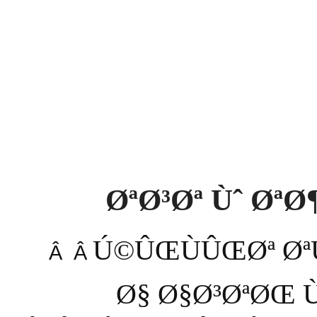
ØªØ³Øª Ùˆ Ø
Ú©ÛŒÙÛŒØª Ø
Â Â
Ø§ Ø§Ø³ØªØŒ