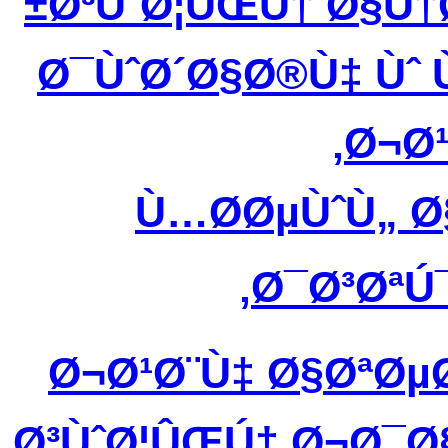
Ø³ÙˆØ¦ÛŒÚ† Ø§Ù†
Ø¯ÙˆØ´Ø§Ø®Ù‡ Ùˆ
Ø¬Ø¹
Ù…Ø­ØµÙˆÙ„ 
Ø¯Ø³ØªÚ¯
Ø¬Ø¹Ø¨Ù‡ Ø§ØªØ
Ø³ÙˆØ¦ÛŒÚ† Ø¬Ø¯Ø