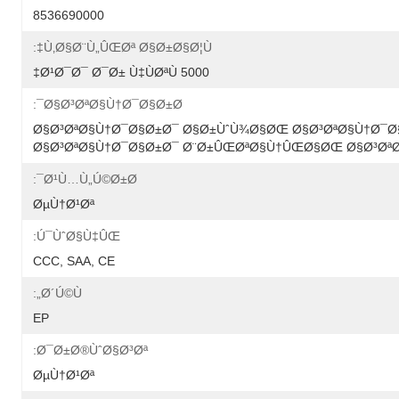
8536690000
Ù‚Ø§Ø¨Ù„ÛŒØª Ø§Ø±Ø§Ø¦Ù‡:
5000 Ø¹Ø¯Ø¯ Ø¯Ø± Ù‡ÙØªÙ‡
Ø§Ø³ØªØ§Ù†Ø¯Ø§Ø±Ø¯:
Ø§Ø³ØªØ§Ù†Ø¯Ø§Ø±Ø¯ Ø§Ø±ÙˆÙ¾Ø§ØŒ Ø§Ø³ØªØ§Ù†Ø¯
Ø§Ø³ØªØ§Ù†Ø¯Ø§Ø±Ø¯ Ø¨Ø±ÛŒØªØ§Ù†ÛŒØ§ØŒ Ø§Ø³ØªØ
Ø¹Ù…Ù„Ú©Ø±Ø¯:
ØµÙ†Ø¹Øª
Ú¯ÙˆØ§Ù‡ÛŒ:
CCC, SAA, CE
Ø´Ú©Ù„:
EP
Ø¯Ø±Ø®ÙˆØ§Ø³Øª:
ØµÙ†Ø¹Øª