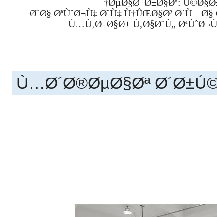
ØµØ§Ø¯Ø±Ø§Øª: Ú©Ø§Ø±
Ø¨Ø§ ØªÙˆØ¬Ù‡ Ø¨Ù‡ Ù†ÛŒØ§Ø² Ø´Ù…Ø§ 
Ù…Ù‚Ø¯Ø§Ø± Ù‚Ø§Ø¨Ù„ ØªÙˆØ¬
Ù…Ø´Ø®ØµØ§Øª Ø´Ø±Ú©