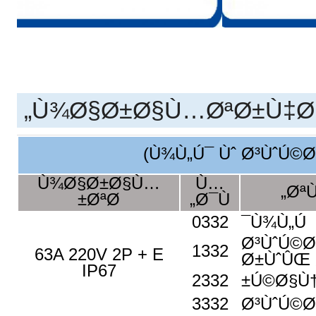
Ù¾Ø§Ø±Ø§Ù…ØªØ±Ù‡Ø§
)
Ù¾Ù„Ú¯ Ùˆ Ø³ÙˆÚ©Øª
Ù¾Ø§Ø±Ø§Ù…
Ù…
ØªÙ
ØªØ±
Ø¯Ù„
0332
Ù¾Ù„Ú¯
Ø³ÙˆÚ©Ø
1332
63A 220V 2P + E
Ø±ÙˆÛŒ 
IP67
2332
Ú©Ø§Ù†
3332
Ø³ÙˆÚ©Ø