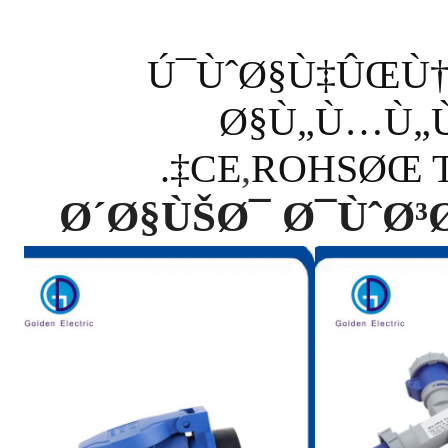
Ú¯ÙˆØ§Ù‡ÛŒÙ
Ø§Ù„Ù…Ù„Ù
CE
,
ROHSØŒ T
Ø´Ø§ÙŠØ¯ Ø¯ÙˆØ³Ø