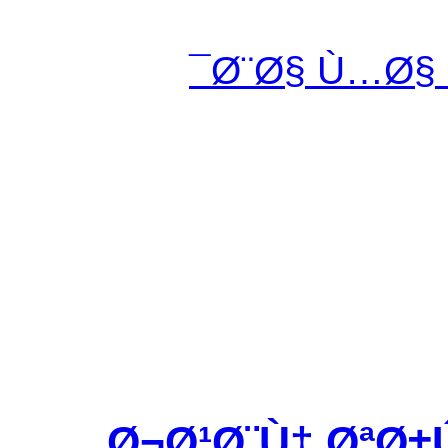
Ø¨Ø§ Ù…Ø§
Ø¬Ø¹Ø¨Ù‡ ØªØ