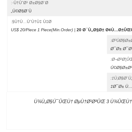
Ù†ÙˆØ¹ Ø±Ø§Ø¨Ø·:
Ú©Ø§Ø¨Ù„
Ù†Ù…ÙˆÙ†Ù‡ Ù‡Ø§:
US$ 20/Piece 1 Piece(Min.Order) |
20 Ø¯Ù„Ø§Ø± Ø¢Ù…Ø±ÛŒÚ©Ø
Ø³ÙØ§Ø±
Ø¯Ø± Ø¯Ø
Ø¬Ø²Ø¦ÛŒ
Ú©Ø§Ø±Øª
Ù‚Ø§Ø¨Ù
Ù¾Ù„Ø§Ú¯ÛŒÙ† ØµÙ†Ø¹ØªÛŒ 3 Ù¾ÛŒÙ† P