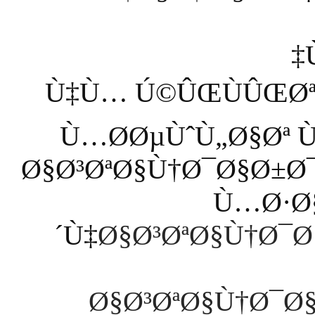
Ù‡Ù… Ú©ÛŒÙÛŒØª
Ù…Ø­ØµÙˆÙ„Ø§Øª 
Ø§Ø³ØªØ§Ù†Ø¯Ø§Ø±Ø
Ù…Ø·Ø§
´Ù‡
Ø§Ø³ØªØ§Ù†Ø¯Ø
Ø§Ø³ØªØ§Ù†Ø¯Ø