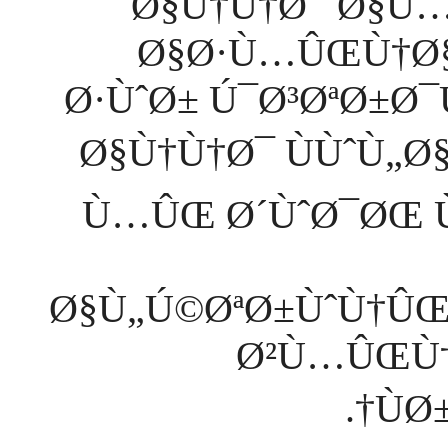
Ø§Ù†Ù†Ø¯ Ø§Ù…
Ø§Ø·Ù…ÛŒÙ†Ø§Ù
Ø·ÙˆØ± Ú¯Ø³ØªØ±Ø
Ø§Ù†Ù†Ø¯ ÙÙˆÙ„Ø§
Ù…ÛŒ Ø´ÙˆØ¯ØŒ Ù
Ø§Ù„Ú©ØªØ±ÙˆÙ†Û
Ø²Ù…ÛŒÙ
ÙØ