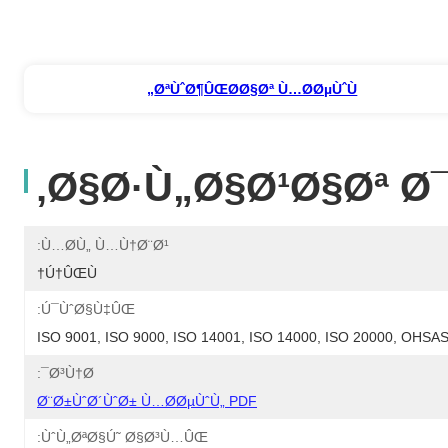
ØªÙˆØ¶ÛŒØ­Ø§Øª Ù…Ø­ØµÙˆÙ„
Ø§Ø·Ù„Ø§Ø¹Ø§Øª Ø
Ù…Ø­Ù„ Ù…Ù†Ø¨Ø¹:
Ú†ÛŒÙ†
Ú¯ÙˆØ§Ù‡ÛŒ:
ISO 9001, ISO 9000, ISO 14001, ISO 14000, ISO 20000, OHS
Ø³Ù†Ø¯:
Ø¨Ø±ÙˆØ´ÙˆØ± Ù…Ø­ØµÙˆÙ„ PDF
ÙˆÙ„ØªØ§Ú˜ Ø§Ø³Ù…ÛŒ: