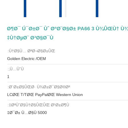
Ø¶Ø¯ Ú¯Ø±Ø¯ Ùˆ ØºØ¨Ø§Ø± PA66 3 Ù¾ÛŒÙ† Ù¾
Ù†ØµØ¨ Ø³Ø§Ø¯Ù‡
Ù†Ø§Ù… ØªØ¬Ø§Ø±ÛŒ:
Golden Electric /OEM
Ù…ÙˆÙ‚:
1
Ø´Ø±Ø§ÛŒØ· Ù¾Ø±Ø¯Ø§Ø®Øª:
LCØŒ T/TØŒ PayPalØŒ Western Union
ØªÙˆØ§Ù†Ø§ÛŒÛŒ Ø¹Ø±Ø¶Ù‡:
5000 Ø¯Ø± Ù…Ø§Ù‡