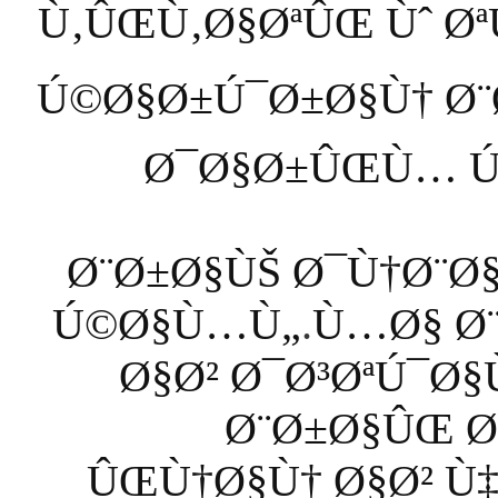
Ù‚ÛŒÙ‚Ø§ØªÛŒ Ùˆ ØªÙ
Ú©Ø§Ø±Ú¯Ø±Ø§Ù† Ø¨
Ø¯Ø§Ø±ÛŒÙ… Ú
Ø¨Ø±Ø§ÙŠ Ø¯Ù†Ø¨Ø
Ú©Ø§Ù…Ù„
.
Ù…Ø§ Ø
Ø§Ø² Ø¯Ø³ØªÚ¯Ø
Ø¨Ø±Ø§ÛŒ Ø
ÛŒÙ†Ø§Ù† Ø§Ø² Ù