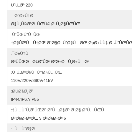
220 ÙˆÙ„Øª
Ø¨Ø±Ù†Ø¯:
Ø§Ù„Ú©ØªØ±ÛŒÚ© Ø·Ù„Ø§ÛŒÛŒ
ÙˆÛŒÚ˜Ú¯ÛŒ:
Ø§ÛŒÙ…Ù†ØŒ Ø¨Ø§Ø¯ÙˆØ§Ù…ØŒ ØµØ±ÙÙ‡ Ø¬ÙˆÛŒÛŒ 
Ø±Ù†Ú¯:
Ø³ÙÛŒØ¯ Ø¢Ø¨ÛŒ Ø²Ø±Ø¯ Ù‚Ø±Ù…Ø²
ÙˆÙ„ØªØ§Ú˜ Ù†Ø§Ù…ÛŒ:
110V/220V/380V/415V
Ø­ÙØ§Ø¸Øª:
IP44/IP67/IP55
Ù…ÙˆÙ‚Ø¹ÛŒØª ØªÙ…Ø§Ø³ Ø¨Ø§ Ø²Ù…ÛŒÙ†:
6 Ø³Ø§Ø¹ØªØŒ 9 Ø³Ø§Ø¹Øª
Ù…ÙˆØ§Ø¯: