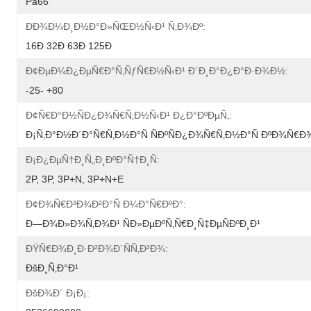
Pa66
ÐÐ¾Ð¼Ð¸Ð½Ð°Ð»ÑŒÐ½Ñ‹Ð¹ Ñ‚Ð¾Ðº:
16Ð 32Ð 63Ð 125Ð
Ð¢ÐµÐ¼Ð¿ÐµÑ€Ð°Ñ‚ÑƒÑ€Ð½Ñ‹Ð¹ Ð´Ð¸Ð°Ð¿Ð°Ð·Ð¾Ð½:
-25- +80
Ð¢Ñ€Ð°Ð½ÑÐ¿Ð¾Ñ€Ñ‚Ð½Ñ‹Ð¹ Ð¿Ð°ÐºÐµÑ‚:
Ð¡Ñ‚Ð°Ð½Ð´Ð°Ñ€Ñ‚Ð½Ð°Ñ ÑÐºÑÐ¿Ð¾Ñ€Ñ‚Ð½Ð°Ñ ÐºÐ¾Ñ€Ð
Ð¡Ð¿ÐµÑ†Ð¸Ñ„Ð¸ÐºÐ°Ñ†Ð¸Ñ:
2P, 3P, 3P+N, 3P+N+E
Ð¢Ð¾Ñ€Ð³Ð¾Ð²Ð°Ñ Ð¼Ð°Ñ€ÐºÐ°:
Ð—Ð¾Ð»Ð¾Ñ‚Ð¾Ð¹ ÑÐ»ÐµÐºÑ‚Ñ€Ð¸Ñ‡ÐµÑÐºÐ¸Ð¹
ÐŸÑ€Ð¾Ð¸Ð·Ð²Ð¾Ð´ÑÑ‚Ð²Ð¾:
ÐšÐ¸Ñ‚Ð°Ð¹
ÐšÐ¾Ð´ Ð¡Ð¡: