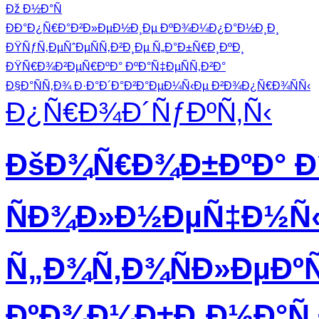
Ðž Ð½Ð°Ñ
ÐÐ°Ð¿Ñ€Ð°Ð²Ð»ÐµÐ½Ð¸Ðµ ÐºÐ¾Ð¼Ð¿Ð°Ð½Ð¸Ð¸
ÐŸÑƒÑ‚ÐµÑˆÐµÑÑ‚Ð²Ð¸Ðµ Ñ„Ð°Ð±Ñ€Ð¸ÐºÐ¸
ÐŸÑ€Ð¾Ð²ÐµÑ€ÐºÐ° ÐºÐ°Ñ‡ÐµÑÑ‚Ð²Ð°
Ð§Ð°ÑÑ‚Ð¾ Ð·Ð°Ð´Ð°Ð²Ð°ÐµÐ¼Ñ‹Ðµ Ð²Ð¾Ð¿Ñ€Ð¾ÑÑ‹
Ð¿Ñ€Ð¾Ð´ÑƒÐºÑ‚Ñ‹
ÐšÐ¾Ñ€Ð¾Ð±ÐºÐ° Ð´
ÑÐ¾Ð»Ð½ÐµÑ‡Ð½Ñ
Ñ„Ð¾Ñ‚Ð¾ÑÐ»ÐµÐºÑ
ÐºÐ¾Ð¼Ð±Ð¸Ð½Ð°Ñ