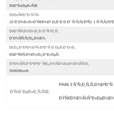
ÐšÐ°Ð±ÐµÐ»ÑŒ
ÐžÐ±Ñ€Ð°Ð·Ñ†Ñ‹:
20 Ð´Ð¾Ð»Ð»Ð°Ñ€Ð¾Ð² Ð¡Ð¨Ð Ð·Ð° ÑˆÑ‚ÑƒÐºÑƒ 1 ÑˆÑ‚ÑƒÐ
ÐšÐ°ÑÑ‚Ð¾Ð¼Ð¸Ð·Ð°Ñ†Ð¸Ñ:
Ð”Ð¾ÑÑ‚ÑƒÐ¿Ð½Ð¾.
Ð£Ð¿Ð°ÐºÐ¾Ð²Ñ‹Ð²Ð°Ñ Ð´ÐµÑ‚Ð°Ð»Ð¸:
ÐšÐ°Ñ€Ñ‚Ð¾Ð½/Ð¿Ð°Ð»ÐµÑ‚
ÐŸÐ¾ÑÑ‚Ð°Ð²ÐºÐ° ÑÐ¿Ð¾ÑÐ¾Ð±Ð½Ð¾ÑÑ‚Ð¸:
5000/month
PA66 3 ÑˆÑ‚Ð¸Ñ„Ñ‚Ð¾Ð²Ð°
Ð’Ñ‹Ð´ÐµÐ»Ð¸Ñ‚ÑŒ:
ÐŸÑ€Ð¾Ð¼Ñ‹ÑˆÐ»ÐµÐ½Ð½Ñ‹