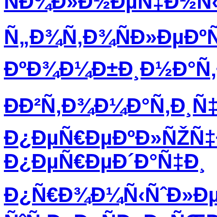
ÑÐ¾Ð»Ð½ÐµÑ‡Ð½Ñ
Ñ„Ð¾Ñ‚Ð¾ÑÐ»ÐµÐºÑ
ÐºÐ¾Ð¼Ð±Ð¸Ð½Ð°Ñ
ÐÐ²Ñ‚Ð¾Ð¼Ð°Ñ‚Ð¸Ñ‡
Ð¿ÐµÑ€ÐµÐºÐ»ÑŽÑ‡
Ð¿ÐµÑ€ÐµÐ´Ð°Ñ‡Ð¸
Ð¿Ñ€Ð¾Ð¼Ñ‹ÑˆÐ»Ð