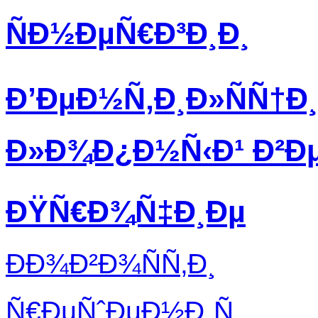
ÑÐ½ÐµÑ€Ð³Ð¸Ð¸
Ð’ÐµÐ½Ñ‚Ð¸Ð»ÑÑ†
Ð»Ð¾Ð¿Ð½Ñ‹Ð¹ Ð²Ð
ÐŸÑ€Ð¾Ñ‡Ð¸Ðµ
ÐÐ¾Ð²Ð¾ÑÑ‚Ð¸
Ñ€ÐµÑˆÐµÐ½Ð¸Ñ