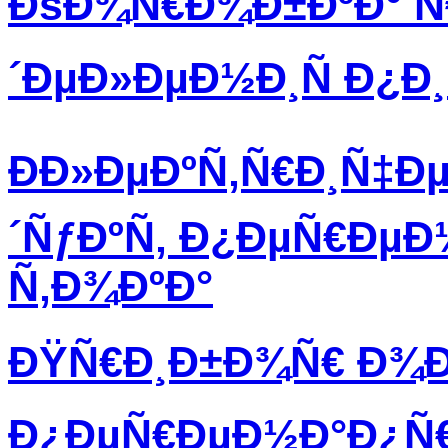
ÐšÐ¾Ñ€Ð¾Ð±ÐºÐ° Ñ
´ÐµÐ»ÐµÐ½Ð¸Ñ Ð¿Ð¸
Ð­Ð»ÐµÐºÑ‚Ñ€Ð¸Ñ‡Ð
´ÑƒÐºÑ‚ Ð¿ÐµÑ€Ð
Ñ‚Ð¾ÐºÐ°
ÐŸÑ€Ð¸Ð±Ð¾Ñ€ Ð¾Ð
Ð¿ÐµÑ€ÐµÐ½Ð°Ð¿Ñ€