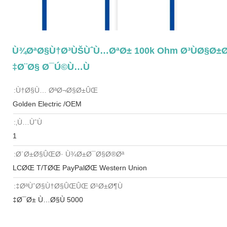
Ù¾ØªØ§Ù†Ø³ÙŠÙˆÙ…ØªØ± 100k Ohm Ø³ÙØ§Ø±Ø´
Ø¨Ø§ Ø¯Ú©Ù…Ù‡
Ù†Ø§Ù… ØªØ¬Ø§Ø±ÛŒ:
Golden Electric /OEM
Ù…ÙˆÙ‚:
1
Ø´Ø±Ø§ÛŒØ· Ù¾Ø±Ø¯Ø§Ø®Øª:
LCØŒ T/TØŒ PayPalØŒ Western Union
ØªÙˆØ§Ù†Ø§ÛŒÛŒ Ø¹Ø±Ø¶Ù‡:
5000 Ø¯Ø± Ù…Ø§Ù‡