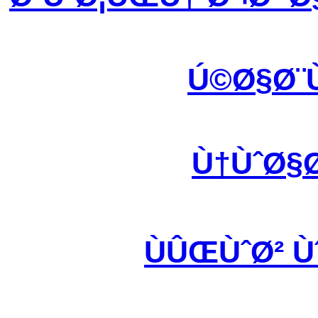
Ú©Ø§Ø¨
Ù†ÙˆØ§
ÙÛŒÙˆØ² 