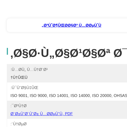
ØªÙˆØ¶ÛŒØ­Ø§Øª Ù…Ø­ØµÙˆÙ„
Ø§Ø·Ù„Ø§Ø¹Ø§Øª Ø
Ù…Ø­Ù„ Ù…Ù†Ø¨Ø¹:
Ú†ÛŒÙ†
Ú¯ÙˆØ§Ù‡ÛŒ:
ISO 9001, ISO 9000, ISO 14001, ISO 14000, ISO 20000, OHS
Ø³Ù†Ø¯:
Ø¨Ø±ÙˆØ´ÙˆØ± Ù…Ø­ØµÙˆÙ„ PDF
Ù†ØµØ¨: