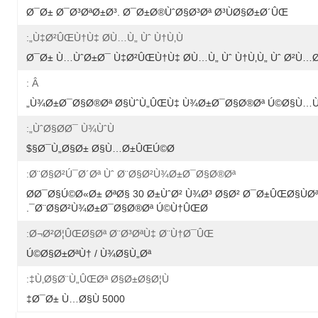
Ø¯Ø± Ø¯Ø³ØªØ±Ø³. Ø¯Ø±Ø®ÙˆØ§Ø³Øª Ø³ÙØ§Ø±Ø´ÛŒ
Ù‡Ø²ÛŒÙ†Ù‡ Ø­Ù…Ù„ Ùˆ Ù†Ù‚Ù„:
Ø¯Ø± Ù…ÙˆØ±Ø¯ Ù‡Ø²ÛŒÙ†Ù‡ Ø­Ù…Ù„ Ùˆ Ù†Ù‚Ù„ Ùˆ Ø²Ù
Â :
Ù¾Ø±Ø¯Ø§Ø®Øª Ø§ÙˆÙ„ÛŒÙ‡ Ù¾Ø±Ø¯Ø§Ø®Øª Ú©Ø§Ù…Ù
ÙˆØ§Ø­Ø¯ Ù¾ÙˆÙ„:
Ø¯Ù„Ø§Ø± Ø§Ù…Ø±ÛŒÚ©Ø§$
Ø¨Ø§Ø²Ú¯Ø´Øª Ùˆ Ø¨Ø§Ø²Ù¾Ø±Ø¯Ø§Ø®Øª:
Ø­Ø¯Ø§Ú©Ø«Ø± ØªØ§ 30 Ø±ÙˆØ² Ù¾Ø³ Ø§Ø² Ø¯Ø±ÛŒØ§Ù
Ø¨Ø§Ø²Ù¾Ø±Ø¯Ø§Ø®Øª Ú©Ù†ÛŒØ¯.
Ø¬Ø²Ø¦ÛŒØ§Øª Ø¨Ø³ØªÙ‡ Ø¨Ù†Ø¯ÛŒ:
Ú©Ø§Ø±ØªÙ† / Ù¾Ø§Ù„Øª
Ù‚Ø§Ø¨Ù„ÛŒØª Ø§Ø±Ø§Ø¦Ù‡:
5000 Ø¯Ø± Ù…Ø§Ù‡