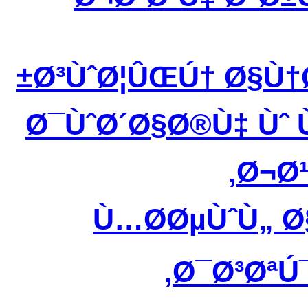
Ø³ÙˆØ¦ÛŒÚ† Ø§Ù†
Ø¯ÙˆØ´Ø§Ø®Ù‡ Ùˆ
Ø¬Ø¹
Ù…Ø­ØµÙˆÙ„ 
Ø¯Ø³ØªÚ¯