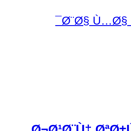
Ø¨Ø§ Ù…Ø§
Ø¬Ø¹Ø¨Ù‡ ØªØ