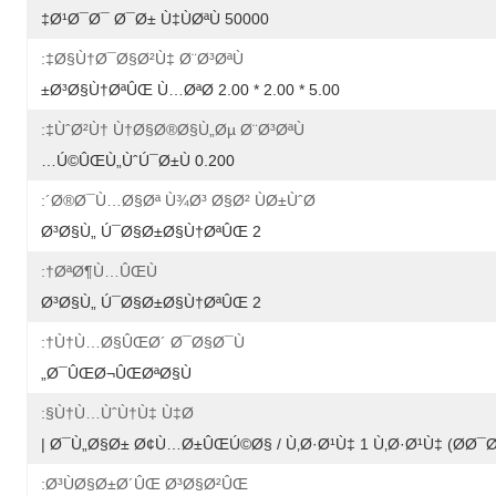
50000 Ø¹Ø¯Ø¯ Ø¯Ø± Ù‡ÙØªÙ‡
Ø§Ù†Ø¯Ø§Ø²Ù‡ Ø¨Ø³ØªÙ‡:
5.00 * 2.00 * 2.00 Ø³Ø§Ù†ØªÛŒ Ù…ØªØ±
ÙˆØ²Ù† Ù†Ø§Ø®Ø§Ù„Øµ Ø¨Ø³ØªÙ‡:
0.200 Ú©ÛŒÙ„ÙˆÚ¯Ø±Ù…
Ø®Ø¯Ù…Ø§Øª Ù¾Ø³ Ø§Ø² ÙØ±ÙˆØ´:
2 Ø³Ø§Ù„ Ú¯Ø§Ø±Ø§Ù†ØªÛŒ
ØªØ¶Ù…ÛŒÙ†:
2 Ø³Ø§Ù„ Ú¯Ø§Ø±Ø§Ù†ØªÛŒ
Ù†Ù…Ø§ÛŒØ´ Ø¯Ø§Ø¯Ù†:
Ø¯ÛŒØ¬ÛŒØªØ§Ù„
Ù†Ù…ÙˆÙ†Ù‡ Ù‡Ø§:
Ø³ÙØ§Ø±Ø´ÛŒ Ø³Ø§Ø²ÛŒ: