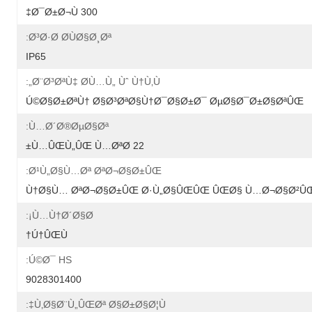
300 Ø¯Ø±Ø¬Ù‡
Ø³Ø·Ø­ Ø­ÙØ§Ø¸Øª:
IP65
Ø¨Ø³ØªÙ‡ Ø­Ù…Ù„ Ùˆ Ù†Ù‚Ù„:
Ú©Ø§Ø±ØªÙ† Ø§Ø³ØªØ§Ù†Ø¯Ø§Ø±Ø¯ ØµØ§Ø¯Ø±Ø§ØªÛŒ
Ù…Ø´Ø®ØµØ§Øª:
22 Ù…ÛŒÙ„ÛŒ Ù…ØªØ±
Ø¹Ù„Ø§Ù…Øª ØªØ¬Ø§Ø±ÛŒ:
Ù†Ø§Ù… ØªØ¬Ø§Ø±ÛŒ Ø·Ù„Ø§ÛŒÛŒ ÛŒØ§ Ù…Ø¬Ø§Ø²Û
Ù…Ù†Ø´Ø§Ø¡:
Ú†ÛŒÙ†
Ú©Ø¯ HS:
9028301400
Ù‚Ø§Ø¨Ù„ÛŒØª Ø§Ø±Ø§Ø¦Ù‡: