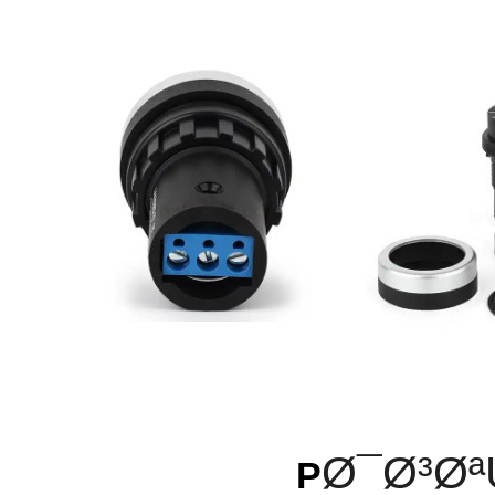
Ø¯Ø³Øª
P