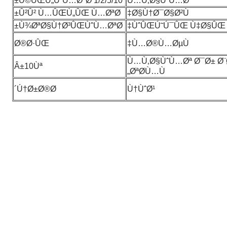
1/2/5/
10 Ú©ÛŒÙ„ÙˆÙ…ØªØ±
Ù…Ù‚Ø§ÙˆÙ…Øª
Û²Û² Ù…ÛŒÙ„ÛŒ Ù…ØªØ±
Ø§Ù†Ø¯Ø§Ø²Ù‡
Ù¾ØªØ§Ù†Ø³ÛŒÙˆÙ…ØªØ±
ÙˆÛŒÚ˜Ú¯ÛŒ Ù‡Ø§ÛŒ 
Ø®Ø·ÛŒ
Ù…Ø®Ù…ØµÙ‡
Ù…Ù‚Ø§ÙˆÙ…Øª Ø¯Ø± Ø¨
Â±10Ùª
ØªØ­Ù…Ù„
Ú†Ø±Ø®Ø´
Ù†ÙˆØ¹