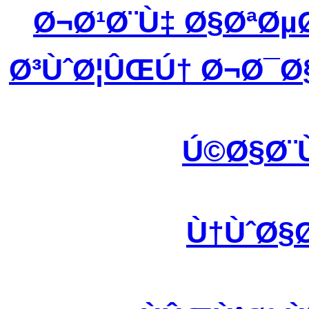
Ø¬Ø¹Ø¨Ù‡ Ø§ØªØ
Ø³ÙˆØ¦ÛŒÚ† Ø¬Ø¯Ø
Ú©Ø§Ø¨
Ù†ÙˆØ§