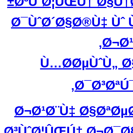
Ø³ÙˆØ¦ÛŒÚ† Ø§Ù†
Ø¯ÙˆØ´Ø§Ø®Ù‡ Ùˆ
Ø¬Ø¹
Ù…Ø­ØµÙˆÙ„ 
Ø¯Ø³ØªÚ¯
Ø¬Ø¹Ø¨Ù‡ Ø§ØªØ
Ø³ÙˆØ¦ÛŒÚ† Ø¬Ø¯Ø