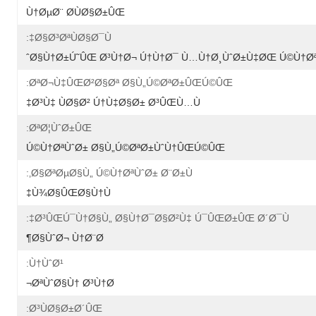
Ù†ØµØ¨ Ø­ÙØ§Ø±ÛŒ
Ø§Ø³ØªÙØ§Ø¯Ù‡:
Ø§Ù†Ø±Ú˜ÛŒ Ø³Ù†Ø¬ Ú†Ù†Ø¯ Ù…Ù†Ø¸ÙˆØ±Ù‡ØŒ Ú©Ù†Øª
ØªØ¬Ù‡ÛŒØ²Ø§Øª Ø§Ù„Ú©ØªØ±ÛŒÚ©ÛŒ:
Ø³Ù‡ ÙØ§Ø² Ú†Ù‡Ø§Ø± Ø³ÛŒÙ…Ù‡
ØªØ¦ÙˆØ±ÛŒ:
Ú©Ù†ØªÙˆØ± Ø§Ù„Ú©ØªØ±ÙˆÙ†ÛŒÚ©ÛŒ
Ø§ØªØµØ§Ù„ Ú©Ù†ØªÙˆØ± Ø¨Ø±Ù‚:
Ù¾Ø§ÛŒØ§Ù†Ù‡
Ø³ÛŒÚ¯Ù†Ø§Ù„ Ø§Ù†Ø¯Ø§Ø²Ù‡ Ú¯ÛŒØ±ÛŒ Ø´Ø¯Ù‡:
Ø§ÙˆØ¬ Ù†Ø¨Ø¶
Ù†ÙˆØ¹:
ØªÙˆØ§Ù† Ø³Ù†Ø¬
Ø³ÙØ§Ø±Ø´ÛŒ: