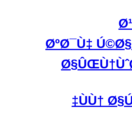
Ø
ØºØ¯Ù‡ Ú©Ø
Ø§ÛŒÙ†ÙˆØ
ÙÙ† Ø§