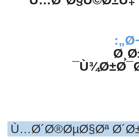
Ù…Ø°Ø§Ú©Ø±Ù‡
Ø
Ø¸Ø
Ù¾Ø±Ø¯Ø
Ù…Ø´Ø®ØµØ§Øª Ø´Ø