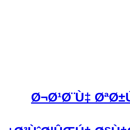
Ø¬Ø¹Ø¨Ù‡ ØªØ