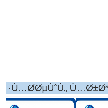
Ù…Ø­ØµÙˆÙ„ Ù…Ø±Øª