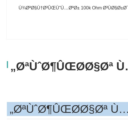
Ù¾ØªØ§Ù†Ø³ÛŒÙˆÙ…ØªØ± 100k Ohm Ø³ÙØ§Ø±Ø
ØªÙˆØ¶ÛŒØ­Ø§Øª Ù…
ØªÙˆØ¶ÛŒØ­Ø§Øª Ù…