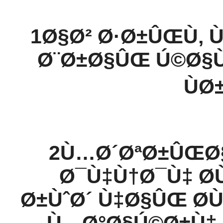
1Ø§Ø² Ø·Ø±ÛŒÙ‚ 
Ø¨Ø±Ø§ÛŒ Ú©Ø§
ÙØ
2Ù…Ø´ØªØ±ÛŒØ§
Ø¯Ù‡Ù†Ø¯Ù‡ Ø­
Ø±ÙˆØ´ Ù‡Ø§ÛŒ Ø­Ù