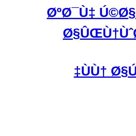
ØºØ¯Ù‡ Ú©Ø
Ø§ÛŒÙ†ÙˆØ
ÙÙ† Ø§