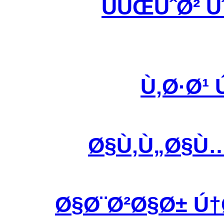
ÙÛŒÙˆØ² 
Ù‚Ø·Ø¹
Ø§Ù‚Ù„Ø§Ù
Ø§Ø¨Ø²Ø§Ø± Ú