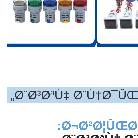
Ø¨Ø³ØªÙ‡ Ø¨Ù†Ø¯ÛŒ 
Ø¬Ø²Ø¦ÛŒØ§