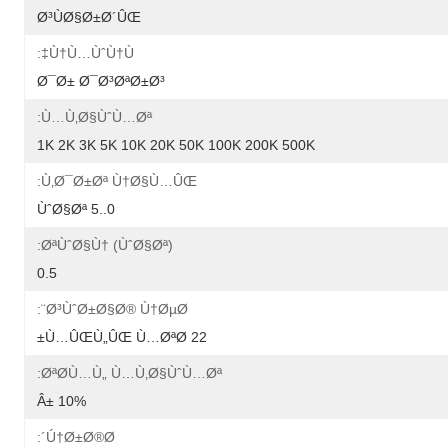
Ø³ÙØ§Ø±Ø´ÛŒ
Ù†Ù…ÙˆÙ†Ù‡:
Ø¯Ø± Ø¯Ø³ØªØ±Ø³
Ù…Ù‚Ø§ÙˆÙ…Øª:
1K 2K 3K 5K 10K 20K 50K 100K 200K 500K
Ù‚Ø¯Ø±Øª Ù†Ø§Ù…ÛŒ:
0..5 ÙˆØ§Øª
ØªÙˆØ§Ù† (ÙˆØ§Øª):
0.5
Ø³ÙˆØ±Ø§Ø® Ù†ØµØ¨:
22 Ù…ÛŒÙ„ÛŒ Ù…ØªØ±
ØªØ­Ù…Ù„ Ù…Ù‚Ø§ÙˆÙ…Øª:
Â± 10%
Ú†Ø±Ø®Ø´: