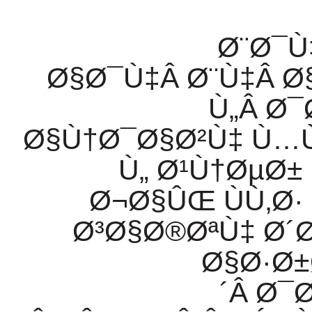
Ø¨Ø¯Ù
Ø§Ø¯Ù‡
Â
Ø¨Ù‡
Â
Ø
Ù„
Â
Ø¯
Ø§Ù†Ø¯Ø§Ø²Ù‡ Ù…
Ù„ Ø¹Ù†ØµØ
Ø¬Ø§ÛŒ ÙÙ‚Ø
Ø³Ø§Ø®ØªÙ‡ Ø´Ø
Ø§Ø·Ø±
´
Â
Ø¯