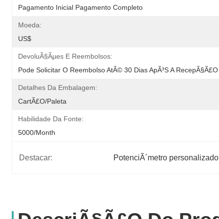
Pagamento Inicial Pagamento Completo
Moeda:
US$
DevoluÃ§Ãµes E Reembolsos:
Pode Solicitar O Reembolso AtÃ© 30 Dias ApÃ³s A RecepÃ§Ã£o
Detalhes Da Embalagem:
CartÃ£o/paleta
Habilidade Da Fonte:
5000/month
Destacar:
PotenciÃ´metro personalizad