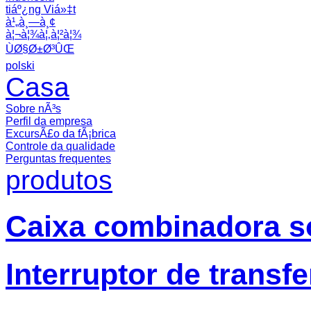
tiáº¿ng Viá»‡t
à¹„à¸—à¸¢
à¦¬à¦¾à¦‚à¦²à¦¾
ÙØ§Ø±Ø³ÛŒ
polski
Casa
Sobre nÃ³s
Perfil da empresa
ExcursÃ£o da fÃ¡brica
Controle da qualidade
Perguntas frequentes
produtos
Caixa combinadora so
Interruptor de transf