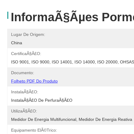
InformaÃ§Ãµes Porm
Lugar De Origem:
China
CertificaÃ§Ã£o:
ISO 9001, ISO 9000, ISO 14001, ISO 14000, ISO 20000, OHS
Documento:
Folheto PDF Do Produto
InstalaÃ§Ã£o:
InstalaÃ§Ã£o De PerfuraÃ§Ã£o
UtilizaÃ§Ã£o:
Medidor De Energia Multifuncional, Medidor De Energia Reativa
Equipamento ElÃ©trico: