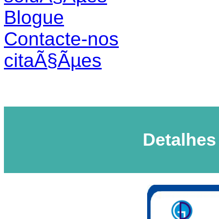
Blogue
Contacte-nos
citaÃ§Ãµes
Detalhes