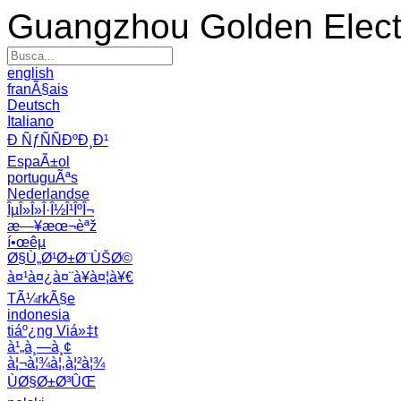
Guangzhou Golden Electr
english
franÃ§ais
Deutsch
Italiano
Ð ÑƒÑÑÐºÐ¸Ð¹
EspaÃ±ol
portuguÃªs
Nederlandse
ÎµÎ»Î»Î·Î½Î¹ÎºÎ¬
æ—¥æœ¬èªž
í•œêµ­
Ø§Ù„Ø¹Ø±Ø¨ÙŠØ©
à¤¹à¤¿à¤¨à¥à¤¦à¥€
TÃ¼rkÃ§e
indonesia
tiáº¿ng Viá»‡t
à¹„à¸—à¸¢
à¦¬à¦¾à¦‚à¦²à¦¾
ÙØ§Ø±Ø³ÛŒ