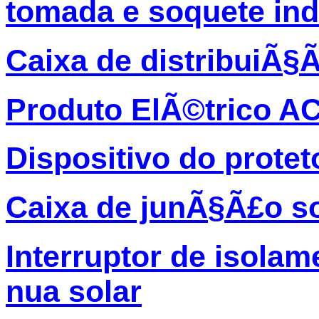
tomada e soquete ind
Caixa de distribuiÃ§
Produto ElÃ©trico A
Dispositivo do protet
Caixa de junÃ§Ã£o so
Interruptor de isolam
nua solar