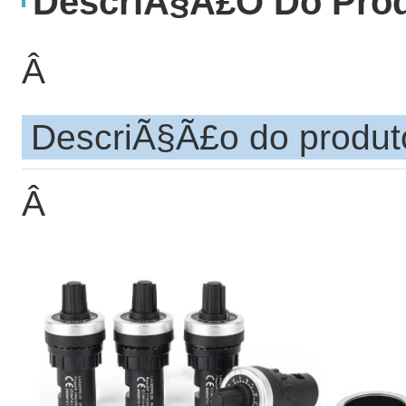
DescriÃ§Ã£o Do Pro
Â
DescriÃ§Ã£o do produt
Â