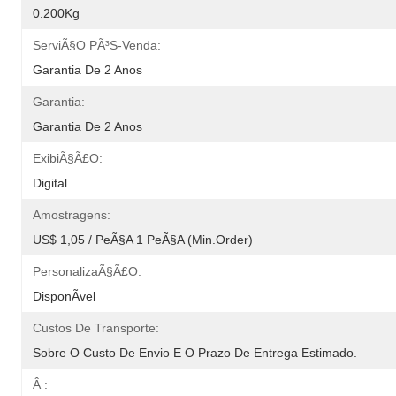
0.200Kg
ServiÃ§o PÃ³s-Venda:
Garantia De 2 Anos
Garantia:
Garantia De 2 Anos
ExibiÃ§Ã£o:
Digital
Amostragens:
US$ 1,05 / PeÃ§a 1 PeÃ§a (Min.Order)
PersonalizaÃ§Ã£o:
DisponÃ­vel
Custos De Transporte:
Sobre O Custo De Envio E O Prazo De Entrega Estimado.
Â :