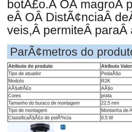
botÃ£o.
Â
O
Â
magro
Â
p
e
Â
O
Â
DistÃ¢ncia
Â
de
veis,
Â
permite
Â
para
Â
ParÃ¢metros do produt
Atributo do produto
Atributo Valor
Tipo de atuador
PedaÃ§o
Modulo
R2K
AÃ§afrÃ£o
AÃ§o
Cores
prata
Tamanho do buraco de montagem
22.5 mm
Tipo de montagem
Montanha de A
ClassificaÃ§Ã£o de potÃªncia
0.5 W