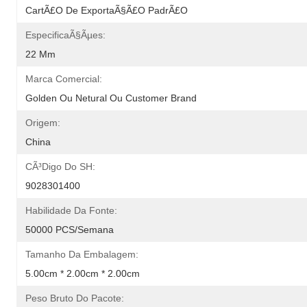
CartÃ£o De ExportaÃ§Ã£o PadrÃ£o
EspecificaÃ§Ãµes:
22 Mm
Marca Comercial:
Golden Ou Netural Ou Customer Brand
Origem:
China
CÃ³digo Do SH:
9028301400
Habilidade Da Fonte:
50000 PCS/semana
Tamanho Da Embalagem:
5.00cm * 2.00cm * 2.00cm
Peso Bruto Do Pacote: