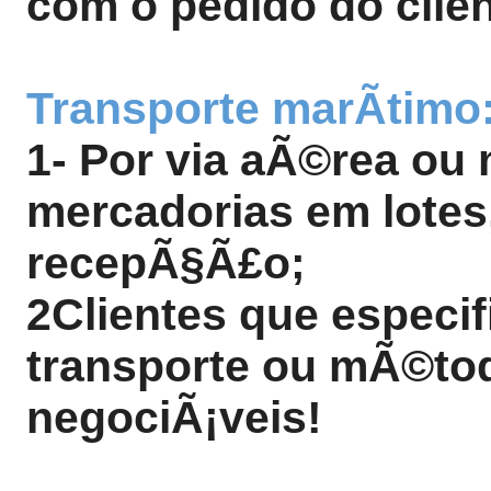
com o pedido do clien
Transporte marÃ­timo
1- Por via aÃ©rea ou 
mercadorias em lotes
recepÃ§Ã£o;
2Clientes que especi
transporte ou mÃ©tod
negociÃ¡veis!