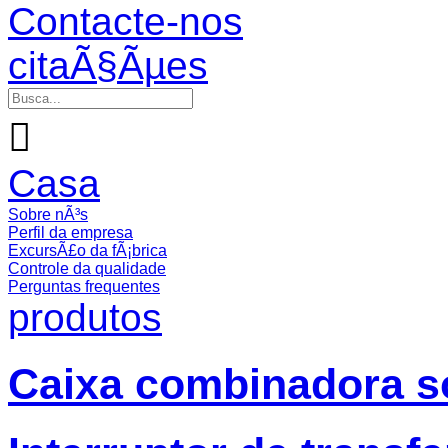
Contacte-nos
citaÃ§Ãµes

Casa
Sobre nÃ³s
Perfil da empresa
ExcursÃ£o da fÃ¡brica
Controle da qualidade
Perguntas frequentes
produtos
Caixa combinadora so