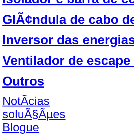
GlÃ¢ndula de cabo d
Inversor das energia
Ventilador de escape
Outros
NotÃ­cias
soluÃ§Ãµes
Blogue