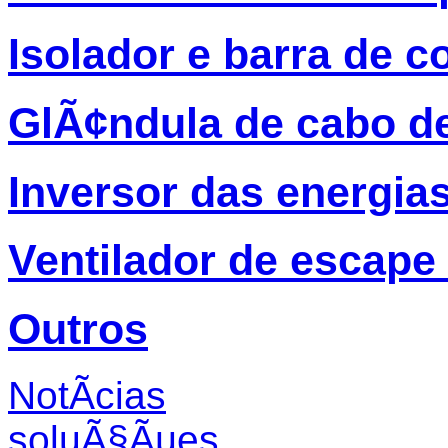
Isolador e barra de c
GlÃ¢ndula de cabo d
Inversor das energia
Ventilador de escape
Outros
NotÃ­cias
soluÃ§Ãµes