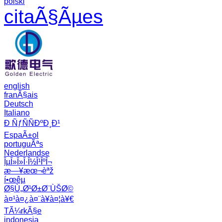
polski
citaÃ§Ãµes
english
franÃ§ais
Deutsch
Italiano
Ð ÑƒÑÑÐºÐ¸Ð¹
EspaÃ±ol
portuguÃªs
Nederlandse
ÎµÎ»Î»Î·Î½Î¹ÎºÎ¬
æ—¥æœ¬èªž
í•œêµ­
Ø§Ù„Ø¹Ø±Ø¨ÙŠØ©
à¤¹à¤¿à¤¨à¥à¤¦à¥€
TÃ¼rkÃ§e
indonesia