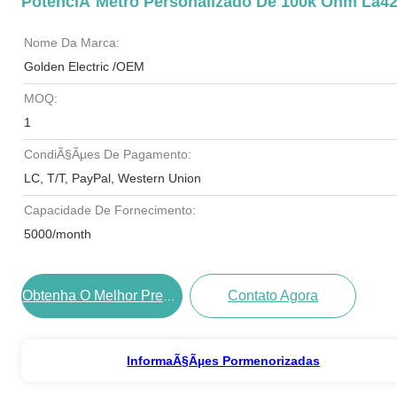
PotenciÃ´metro Personalizado De 100k Ohm La4
Nome Da Marca:
Golden Electric /OEM
MOQ:
1
CondiÃ§Ãµes De Pagamento:
LC, T/T, PayPal, Western Union
Capacidade De Fornecimento:
5000/month
Contato Agora
Obtenha O Melhor PreÃ§o
InformaÃ§Ãµes Pormenorizadas