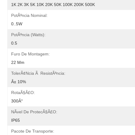
1K 2K 3K 5K 10K 20K 50K 100K 200K 500K
PotÃªncia Nominal:
0..5W
PotÃªncia (watts):
0.5
Furo De Montagem:
22 Mm
TolerÃ¢ncia Ã ResistÃªncia:
Â± 10%
RotaÃ§Ã£o:
300Â°
NÃ­vel De ProtecÃ§Ã£o:
IP65
Pacote De Transporte: