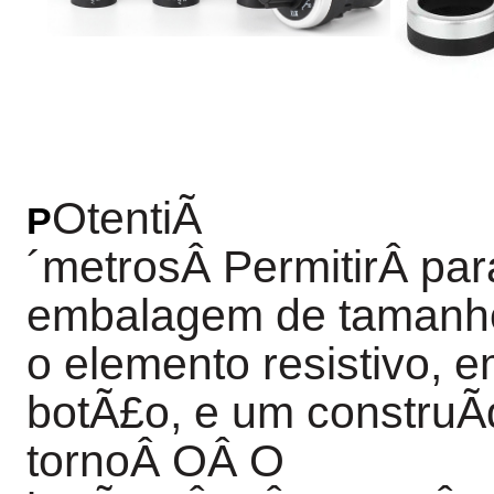
OtentiÃ
P
´metros
Â
Permitir
Â
par
embalagem de tamanh
o elemento resistivo,
botÃ£o, e um construÃ
torno
Â
O
Â
O