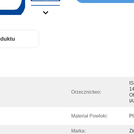
oduktu
IS
14
Orzecznictwo:
O
I
Materiał Powłoki:
Pl
Marka:
Zł