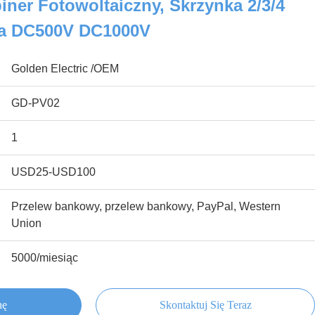
ner Fotowoltaiczny, Skrzynka 2/3/4
ia DC500V DC1000V
Golden Electric /OEM
GD-PV02
1
USD25-USD100
Przelew bankowy, przelew bankowy, PayPal, Western
Union
5000/miesiąc
nę
Skontaktuj Się Teraz