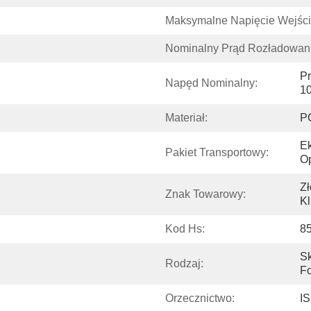
Maksymalne Napięcie Wejśc
Nominalny Prąd Rozładowani
Pr
Napęd Nominalny:
1
Materiał:
P
Ek
Pakiet Transportowy:
O
Zł
Znak Towarowy:
Kl
Kod Hs:
8
Sk
Rodzaj:
Fo
Orzecznictwo:
I