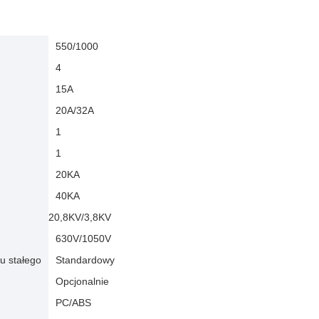
550/1000
4
15A
20A/32A
1
1
20KA
40KA
20,8KV/3,8KV
630V/1050V
u stałego
Standardowy
Opcjonalnie
PC/ABS