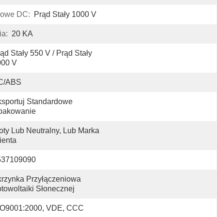
iowe DC:
Prąd Stały 1000 V
a:
20 KA
ąd Stały 550 V / Prąd Stały 
000 V
C/ABS
sportuj Standardowe 
pakowanie
oty Lub Neutralny, Lub Marka 
ienta
537109090
rzynka Przyłączeniowa 
towoltaiki Słonecznej
SO9001:2000, VDE, CCC