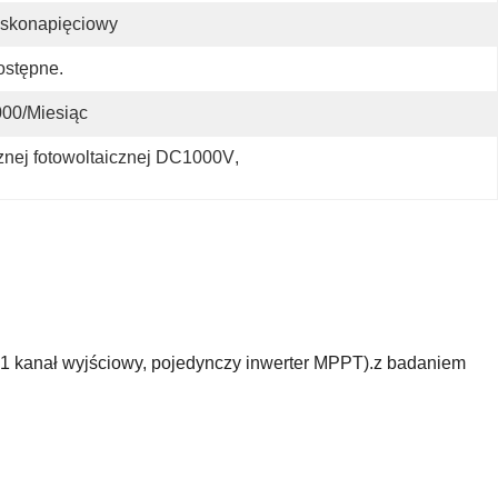
iskonapięciowy
ostępne.
00/miesiąc
znej fotowoltaicznej DC1000V
, 
 kanał wyjściowy, pojedynczy inwerter MPPT).z badaniem