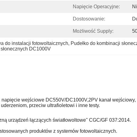
Napięcie Operacyjne:
N
Dostosowanie:
D
Możliwość Supply:
50
 do instalacji fotowoltaicznych
, 
Pudełko do kombinacji słonec
i słonecznych DC1000V
X napięcie wejściowe DC550V/DC1000V,2PV kanał wejściowy, 1
erzeniom, przeciw ultrafioletowi i inne testy.
niczną urządzeń łączących światłowoltowe" CGC/GF 037:2014.
 stosowanych produktów z systemów fotowoltaicznych.