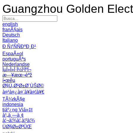
Guangzhou Golden Electr
english
franÃ§ais
Deutsch
Italiano
Ð ÑƒÑÑÐºÐ¸Ð¹
EspaÃ±ol
portuguÃªs
Nederlandse
ÎµÎ»Î»Î·Î½Î¹ÎºÎ¬
æ—¥æœ¬èªž
í•œêµ­
Ø§Ù„Ø¹Ø±Ø¨ÙŠØ©
à¤¹à¤¿à¤¨à¥à¤¦à¥€
TÃ¼rkÃ§e
indonesia
tiáº¿ng Viá»‡t
à¹„à¸—à¸¢
à¦¬à¦¾à¦‚à¦²à¦¾
ÙØ§Ø±Ø³ÛŒ