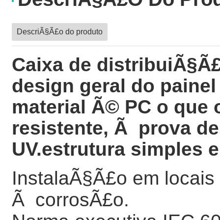
DescriÃ§Ã£o do produto
Caixa de distribuiÃ§Ã£
design geral do painel
material Ã© PC o que 
resistente, Ã prova d
UV.estrutura simples e 
InstalaÃ§Ã£o em locais
Ã corrosÃ£o.