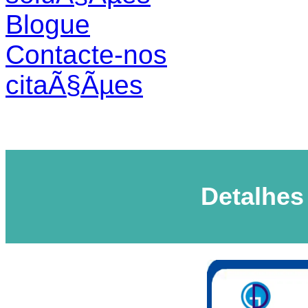
Blogue
Contacte-nos
citaÃ§Ãµes
Detalhes