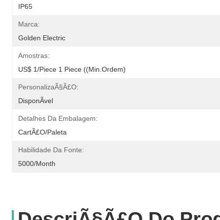
IP65
Marca:
Golden Electric
Amostras:
US$ 1/Piece 1 Piece ((Min.Ordem)
PersonalizaÃ§Ã£o:
DisponÃ­vel
Detalhes Da Embalagem:
CartÃ£o/paleta
Habilidade Da Fonte:
5000/month
DescriÃ§Ã£o Do Pro