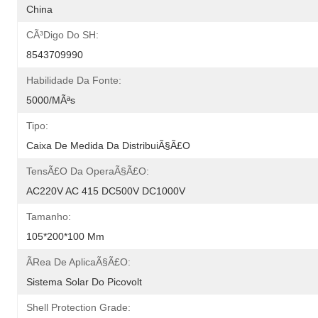
China
CÃ³digo Do SH:
8543709990
Habilidade Da Fonte:
5000/mÃªs
Tipo:
Caixa De Medida Da DistribuiÃ§Ã£o
TensÃ£o Da OperaÃ§Ã£o:
AC220V AC 415 DC500V DC1000V
Tamanho:
105*200*100 Mm
Ãrea De AplicaÃ§Ã£o:
Sistema Solar Do Picovolt
Shell Protection Grade: