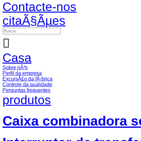
Contacte-nos
citaÃ§Ãµes

Casa
Sobre nÃ³s
Perfil da empresa
ExcursÃ£o da fÃ¡brica
Controle da qualidade
Perguntas frequentes
produtos
Caixa combinadora so