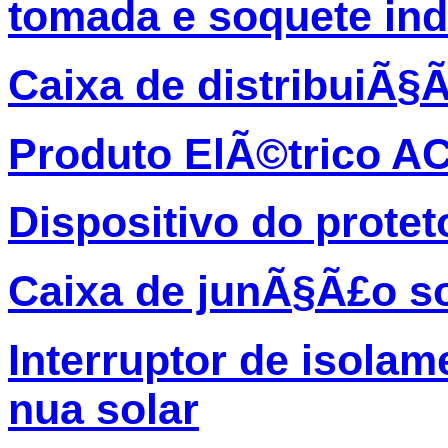
tomada e soquete ind
Caixa de distribuiÃ§
Produto ElÃ©trico A
Dispositivo do protet
Caixa de junÃ§Ã£o so
Interruptor de isolam
nua solar