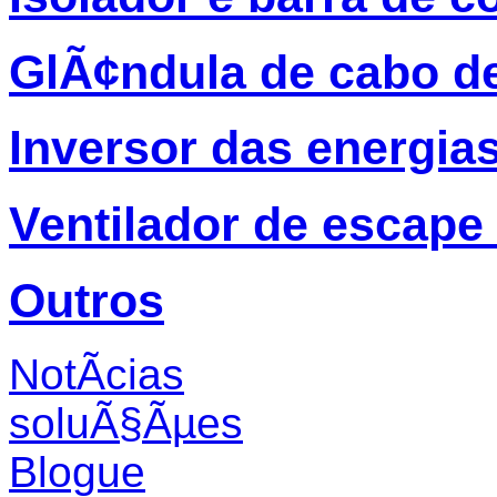
GlÃ¢ndula de cabo d
Inversor das energia
Ventilador de escape
Outros
NotÃ­cias
soluÃ§Ãµes
Blogue