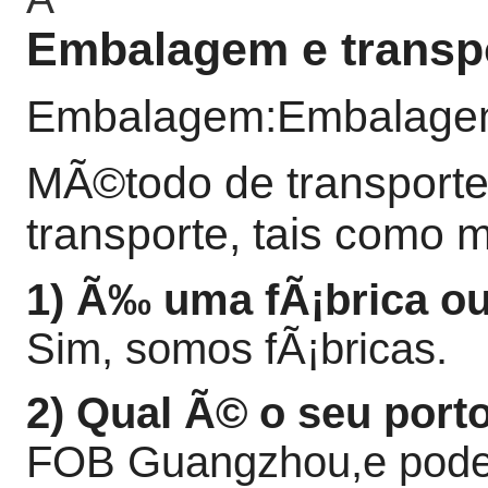
Embalagem e transp
Embalagem:Embalagem 
MÃ©todo de transporte
transporte, tais como ma
1) Ã‰ uma fÃ¡brica o
Sim, somos fÃ¡bricas.
2) Qual Ã© o seu por
FOB Guangzhou,
e pod