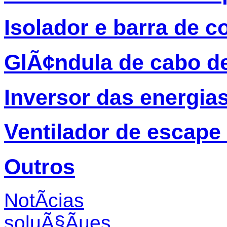
Isolador e barra de c
GlÃ¢ndula de cabo d
Inversor das energia
Ventilador de escape
Outros
NotÃ­cias
soluÃ§Ãµes