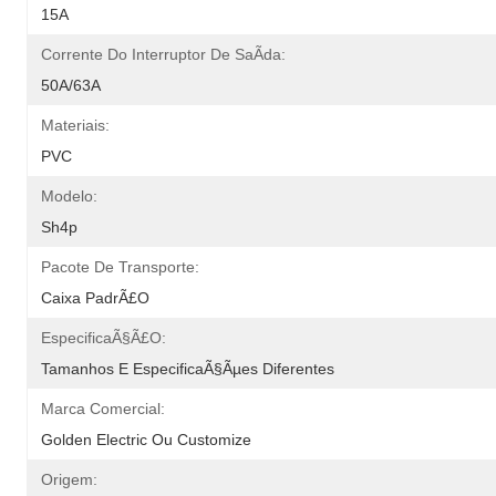
15A
Corrente Do Interruptor De SaÃ­da:
50A/63A
Materiais:
PVC
Modelo:
Sh4p
Pacote De Transporte:
Caixa PadrÃ£o
EspecificaÃ§Ã£o:
Tamanhos E EspecificaÃ§Ãµes Diferentes
Marca Comercial:
Golden Electric Ou Customize
Origem: