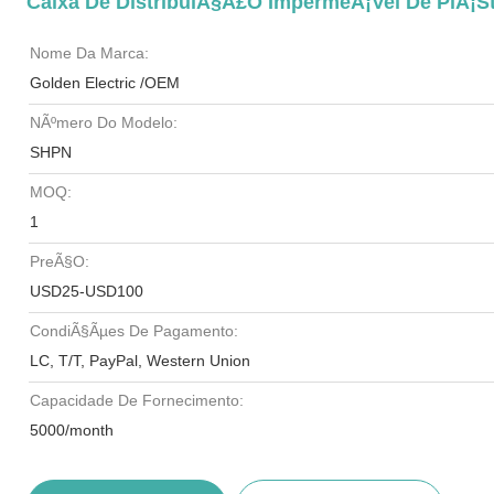
Caixa De DistribuiÃ§Ã£o ImpermeÃ¡vel De PlÃ¡s
Nome Da Marca:
Golden Electric /OEM
NÃºmero Do Modelo:
SHPN
MOQ:
1
PreÃ§o:
USD25-USD100
CondiÃ§Ãµes De Pagamento:
LC, T/T, PayPal, Western Union
Capacidade De Fornecimento:
5000/month