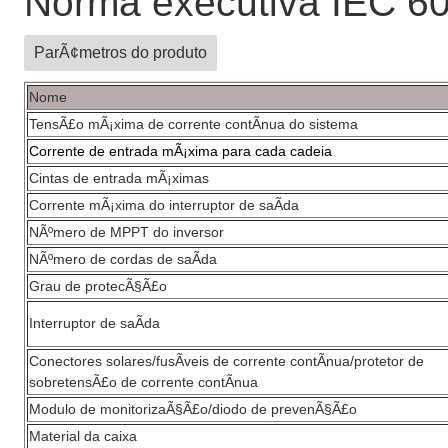
Norma executiva IEC 6
ParÃ¢metros do produto
Nome
TensÃ£o mÃ¡xima de corrente contÃ­nua do sistema
Corrente de entrada mÃ¡xima para cada cadeia
Cintas de entrada mÃ¡ximas
Corrente mÃ¡xima do interruptor de saÃ­da
NÃºmero de MPPT do inversor
NÃºmero de cordas de saÃ­da
Grau de protecÃ§Ã£o
Interruptor de saÃ­da
Conectores solares/fusÃ­veis de corrente contÃ­nua/protetor de
sobretensÃ£o de corrente contÃ­nua
Modulo de monitorizaÃ§Ã£o/diodo de prevenÃ§Ã£o
Material da caixa