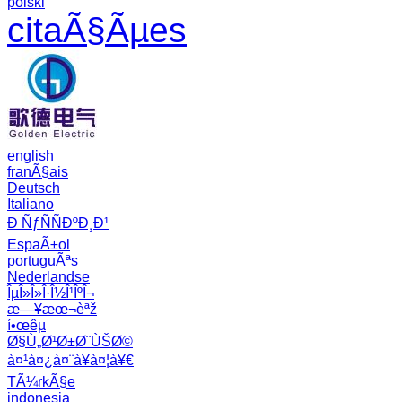
polski
citaÃ§Ãµes
english
franÃ§ais
Deutsch
Italiano
Ð ÑƒÑÑÐºÐ¸Ð¹
EspaÃ±ol
portuguÃªs
Nederlandse
ÎµÎ»Î»Î·Î½Î¹ÎºÎ¬
æ—¥æœ¬èªž
í•œêµ­
Ø§Ù„Ø¹Ø±Ø¨ÙŠØ©
à¤¹à¤¿à¤¨à¥à¤¦à¥€
TÃ¼rkÃ§e
indonesia