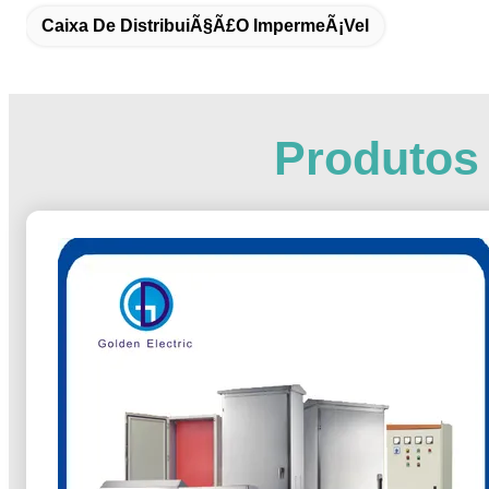
Caixa De DistribuiÃ§Ã£o ImpermeÃ¡vel
Produtos