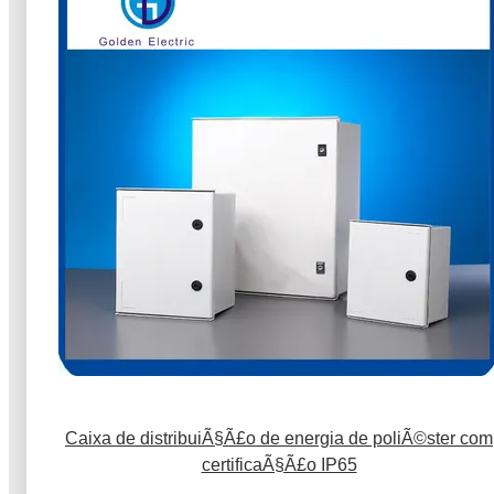
Caixa de distribuiÃ§Ã£o de energia de poliÃ©ster com
certificaÃ§Ã£o IP65