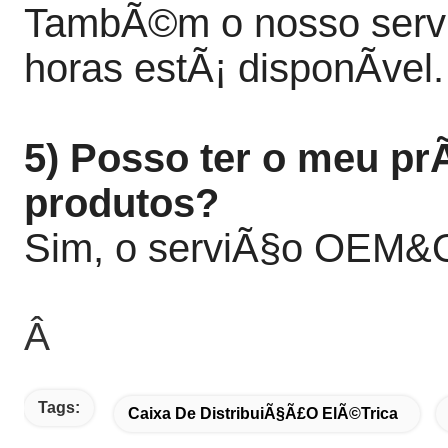
TambÃ©m o nosso servi
horas estÃ¡ disponÃ­vel.
5) Posso ter o meu pr
produtos?
Sim, o serviÃ§o OEM&O
Â
Tags:
Caixa De DistribuiÃ§Ã£o ElÃ©trica