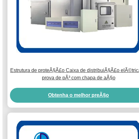
Estrutura de proteÃ§Ã£o Caixa de distribuiÃ§Ã£o elÃ©tri
prova de pÃ³ com chapa de aÃ§o
Obtenha o melhor preÃ§o