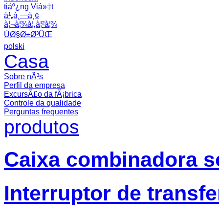
tiáº¿ng Viá»‡t
à¹„à¸—à¸¢
à¦¬à¦¾à¦‚à¦²à¦¾
ÙØ§Ø±Ø³ÛŒ
polski
Casa
Sobre nÃ³s
Perfil da empresa
ExcursÃ£o da fÃ¡brica
Controle da qualidade
Perguntas frequentes
produtos
Caixa combinadora so
Interruptor de transf