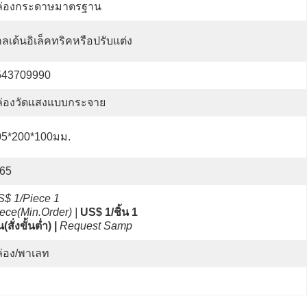
ล่องกระดาษมาตรฐาน
ลเด้นอิเล็คทริคหรือปรับแต่ง
543709990
ล่องวัดแสงแบบกระจาย
05*200*100มม.
P65
$ 1/Piece 1 
ece(Min.Order) |
US$ 1/ชิ้น 1 
น(สั่งขั้นต่ำ) |
Request Samp
่อง/พาเลท