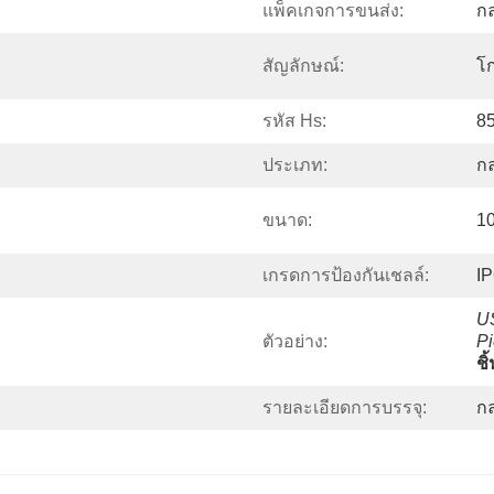
แพ็คเกจการขนส่ง:
ก
สัญลักษณ์:
โก
รหัส Hs:
8
ประเภท:
ก
ขนาด:
1
เกรดการป้องกันเชลล์:
I
US
ตัวอย่าง:
Pi
ชิ้
รายละเอียดการบรรจุ:
กล