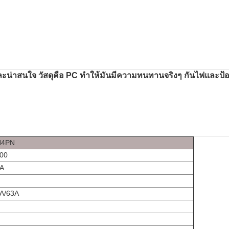
าสนใจ วัสดุคือ PC ทําให้มันมีความทนทานจริงๆ กันไฟและป้องก
H4PN
00
A
A/63A