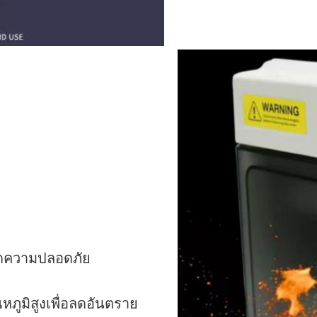
อลดความปลอดภัย
หภูมิสูงเพื่อลดอันตราย