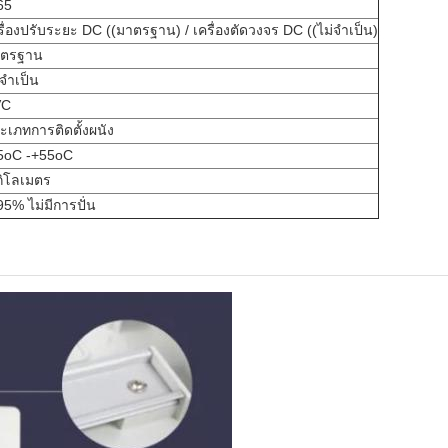
65
รื่องปรับระยะ DC ((มาตรฐาน) / เครื่องตัดวงจร DC ((ไม่จําเป็น)
าตรฐาน
จําเป็น
VC
ะเภทการติดตั้งผนัง
5oC -+55oC
กิโลเมตร
95% ไม่มีการปั่น