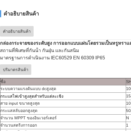
คําอธิบายสินค้า
คําอธิบายสินค้า
กล่องกระจายของระดับสูง การออกแบบแผ่นโดยรวมเป็นหรูหราและน่
สถานที่พิเศษที่กันน้ํา กันฝุ่น และกันสนิม
มาตรฐานการดําเนินงาน IEC60529 EN 60309 IP65
ปริมาตรสินค้า
ชื่อ
S
ระบบความแรงดันแบบ dcสูงสุด
10
15
กระแสไฟเข้าสูงสุดสําหรับแต่ละเชิง
สาย input ขนาดสูงสุด
10
กระแสสลับออกสูงสุด
50
จํานวน MPPT ของอินเวอร์เตอร์
N
จํานวนสตริงการออก
1