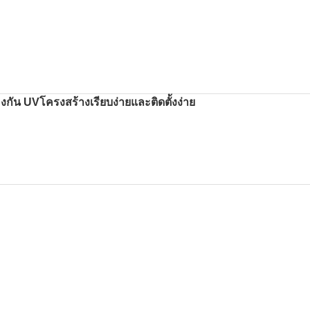
ัน UVโครงสร้างเรียบง่ายและติดตั้งง่าย