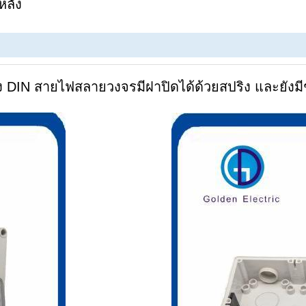
หลัง
ช่วง DIN สายไฟสลายวงจร
มีฝาปิดได้ด้วยสปริง และยัง