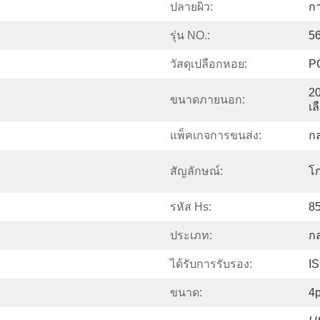
ปลายผิว:
ก
รุ่น NO.:
5
วัสดุเปลือกหอย:
P
2
ขนาดภายนอก:
เล
แพ็คเกจการขนส่ง:
ก
สัญลักษณ์:
โก
รหัส Hs:
8
ประเภท:
ก
ได้รับการรับรอง:
I
ขนาด:
4p