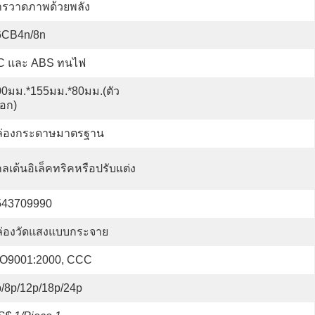
ารวาดภาพด้วยพลัง
6CB4n/8n
C และ ABS ทนไฟ
00มม.*155มม.*80มม.(ตัว
ือก)
ล่องกระดาษมาตรฐาน
ลเด้นอิเล็คทริคหรือปรับแต่ง
543709990
ล่องวัดแสงแบบกระจาย
SO9001:2000, CCC
/8p/12p/18p/24p