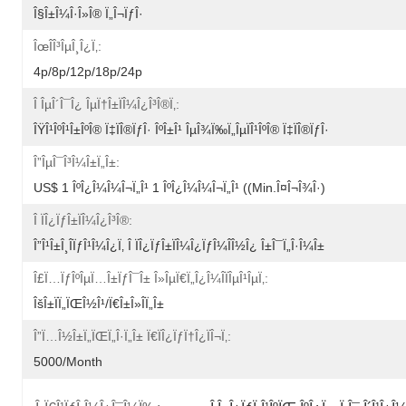
Î§Î±Î¼Î·Î»Î® Ï„Î¬ÏƒÎ·
ÎœÎ­Î³ÎµÎ¸Î¿Ï‚:
4p/8p/12p/18p/24p
Î ÎµÎ´Î¯Î¿ ÎµÏ†Î±ÏÎ¼Î¿Î³Î®Ï‚:
ÎŸÎ¹ÎºÎ¹Î±ÎºÎ® Ï‡ÏÎ®ÏƒÎ· ÎºÎ±Î¹ ÎµÎ¾Ï‰Ï„ÎµÏÎ¹ÎºÎ® Ï‡ÏÎ®ÏƒÎ·
Î”ÎµÎ¯Î³Î¼Î±Ï„Î±:
US$ 1 ÎºÎ¿Î¼Î¼Î¬Ï„Î¹ 1 ÎºÎ¿Î¼Î¼Î¬Ï„Î¹ ((Min.Î¤Î¬Î¾Î·)
Î ÏÎ¿ÏƒÎ±ÏÎ¼Î¿Î³Î®:
Î”Î¹Î±Î¸Î­ÏƒÎ¹Î¼Î¿Ï‚ Î ÏÎ¿ÏƒÎ±ÏÎ¼Î¿ÏƒÎ¼Î­Î½Î¿ Î±Î¯Ï„Î·Î¼Î±
Î£Ï…ÏƒÎºÎµÏ…Î±ÏƒÎ¯Î± Î»ÎµÏ€Ï„Î¿Î¼Î­ÏÎµÎ¹ÎµÏ‚:
ÎšÎ±ÏÏ„ÏŒÎ½Î¹/Ï€Î±Î»Î­Ï„Î±
Î”Ï…Î½Î±Ï„ÏŒÏ„Î·Ï„Î± Ï€ÏÎ¿ÏƒÏ†Î¿ÏÎ¬Ï‚:
5000/month