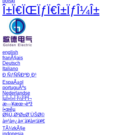
polski
Î±Ï€ÏŒÏƒÏ€Î±ÏƒÎ¼Î±
english
franÃ§ais
Deutsch
Italiano
Ð ÑƒÑÑÐºÐ¸Ð¹
EspaÃ±ol
portuguÃªs
Nederlandse
ÎµÎ»Î»Î·Î½Î¹ÎºÎ¬
æ—¥æœ¬èªž
í•œêµ­
Ø§Ù„Ø¹Ø±Ø¨ÙŠØ©
à¤¹à¤¿à¤¨à¥à¤¦à¥€
TÃ¼rkÃ§e
indonesia