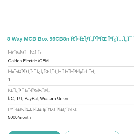
8 Way MCB Box 56CB8n Ï€Î»Î±ÏƒÏ„Î¹ÎºÏŒ ÎºÎ¿Ï…Ï„Î¯ Î´
Î•Ï€Ï‰Î½Ï…Î¼Î¯Î±:
Golden Electric /OEM
Î•Î»Î¬Ï‡Î¹ÏƒÏ„Î· Î Î¿ÏƒÏŒÏ„Î·Ï„Î± Î Î±ÏÎ±Î³Î³ÎµÎ»Î¯Î±Ï‚:
1
ÎŒÏÎ¿Î¹ Î Î»Î·ÏÏ‰Î¼Î®Ï‚:
Î›C, T/T, PayPal, Western Union
Î™ÎºÎ±Î½ÏŒÏ„Î·Ï„Î± ÎµÏ†Î¿Î´Î¹Î±ÏƒÎ¼Î¿Ï:
5000/month