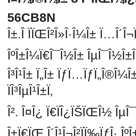
56CB8N
Î±.Î ÏÏŒÎ²Î»Î·Î¼Î± Ï…Î´Î¬
ÎºÎ±Î¼Ï€Î¯Î½Î± ÎµÎ¯Î½Î±Î¹ Î
Î³Î¹Î± Ï„Î± ÏƒÏ…ÏƒÏ„Î®Î¼Î±
ÏÎ³ÎµÎ¹Î±Ï‚
Î². Î¤Î¿ Ï€ÏÎ¿ÏŠÏŒÎ½ ÎµÎ
Î±Ï€ÏŒ Î´Î¹Î¬Î²ÏÏ‰ÏƒÎ· ÎºÎ±Î