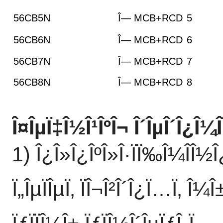
56CB5N
Î— MCB+RCD
5
56CB6N
Î— MCB+RCD
6
56CB7N
Î— MCB+RCD
7
56CB8N
Î— MCB+RCD
8
Î¤ÎµÏ‡Î½Î¹ÎºÎ¬ Î´ÎµÎ´Î¿Î¼Î
1) Î¿Î»Î¿ÎºÎ»Î·ÏÏ‰Î¼Î­Î½Î
Ï„ÎµÏÎµÏ‚ ÏÎ¬Î²Î´Î¿Ï…Ï‚ Î¼