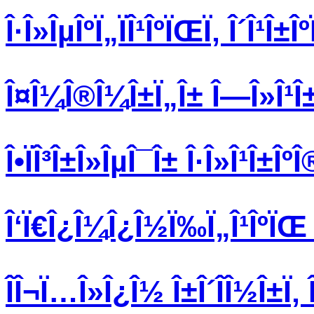
Î·Î»ÎµÎºÏ„ÏÎ¹ÎºÏŒÏ‚ Î´Î¹Î±Î
Î¤Î¼Î®Î¼Î±Ï„Î± Î—Î»Î¹Î±ÎºÎ
Î•ÏÎ³Î±Î»ÎµÎ¯Î± Î·Î»Î¹Î±ÎºÎ
Î‘Ï€Î¿Î¼Î¿Î½Ï‰Ï„Î¹ÎºÏŒ Îº
ÎÎ¬Ï…Î»Î¿Î½ Î±Î´Î­Î½Î±Ï