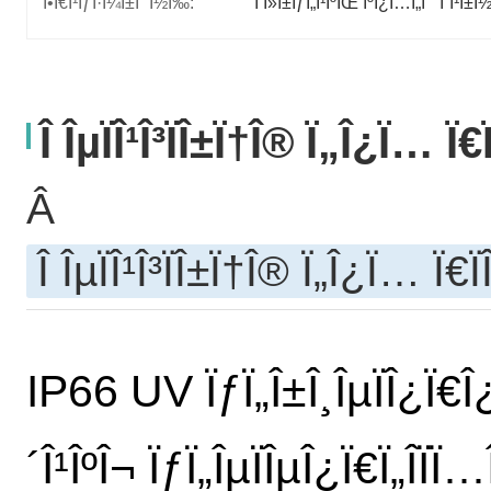
Î•Ï€Î¹ÏƒÎ·Î¼Î±Î¯Î½Ï‰:
Î Î»Î±ÏƒÏ„Î¹ÎºÏŒ ÎºÎ¿Ï…Ï„Î¯ Î´Î¹Î±
Î ÎµÏÎ¹Î³ÏÎ±Ï†Î® Ï„Î¿Ï… Ï
Â
Î ÎµÏÎ¹Î³ÏÎ±Ï†Î® Ï„Î¿Ï… Ï€
IP66 UV ÏƒÏ„Î±Î¸ÎµÏÎ¿Ï€Î¿
´Î¹ÎºÎ¬ ÏƒÏ„ÎµÏÎµÎ¿Ï€Ï„Î­ÏÏ…