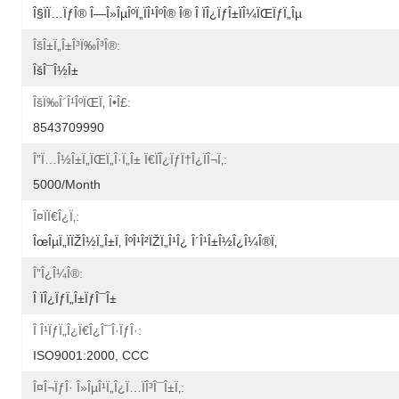
Î§ÏÏ…ÏƒÎ® Î—Î»ÎµÎºÏ„ÏÎ¹ÎºÎ® Î® Î ÏÎ¿ÏƒÎ±ÏÎ¼ÏŒÏƒÏ„Îµ
ÎšÎ±Ï„Î±Î³Ï‰Î³Î®:
ÎšÎ¯Î½Î±
ÎšÏ‰Î´Î¹ÎºÏŒÏ‚ Î•Î£:
8543709990
Î”Ï…Î½Î±Ï„ÏŒÏ„Î·Ï„Î± Ï€ÏÎ¿ÏƒÏ†Î¿ÏÎ¬Ï‚:
5000/month
Î¤ÏÏ€Î¿Ï‚:
ÎœÎµÏ„ÏÏŽÎ½Ï„Î±Ï‚ ÎºÎ¹Î²ÏŽÏ„Î¹Î¿ Î´Î¹Î±Î½Î¿Î¼Î®Ï‚
Î”Î¿Î¼Î®:
Î ÏÎ¿ÏƒÏ„Î±ÏƒÎ¯Î±
Î Î¹ÏƒÏ„Î¿Ï€Î¿Î¯Î·ÏƒÎ·:
ISO9001:2000, CCC
Î¤Î¬ÏƒÎ· Î»ÎµÎ¹Ï„Î¿Ï…ÏÎ³Î¯Î±Ï‚: