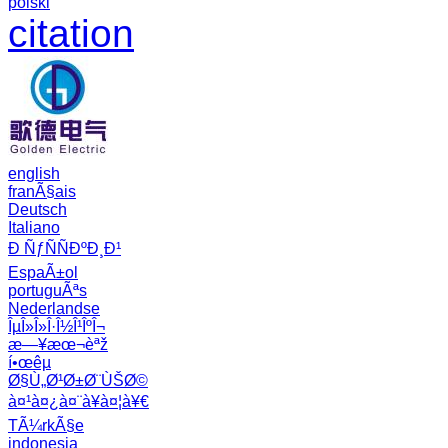
polski
citation
english
franÃ§ais
Deutsch
Italiano
Ð ÑƒÑÑÐºÐ¸Ð¹
EspaÃ±ol
portuguÃªs
Nederlandse
ÎµÎ»Î»Î·Î½Î¹ÎºÎ¬
æ—¥æœ¬èªž
í•œêµ­
Ø§Ù„Ø¹Ø±Ø¨ÙŠØ©
à¤¹à¤¿à¤¨à¥à¤¦à¥€
TÃ¼rkÃ§e
indonesia