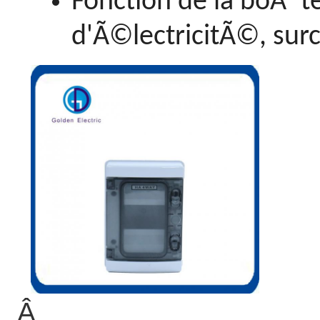
Fonction de la boÃ®te 
d'Ã©lectricitÃ©, surc
Â