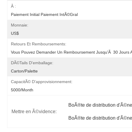
Â :
Paiement Initial Paiement IntÃ©gral
Monnaie:
US$
Retours Et Remboursements:
Vous Pouvez Demander Un Remboursement Jusqu'Ã  30 Jours A
DÃ©tails D'emballage:
Carton/palette
CapacitÃ© D'approvisionnement:
5000/month
BoÃ®te de distribution d'Ã©n
Mettre en Ã©vidence:
BoÃ®te de distribution d'Ã©ne