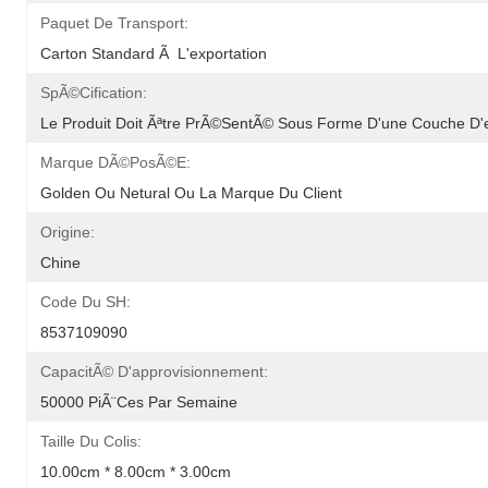
Paquet De Transport:
Carton Standard Ã  L'exportation
SpÃ©cification:
Le Produit Doit Ãªtre PrÃ©sentÃ© Sous Forme D'une Couche D'
Marque DÃ©posÃ©e:
Golden Ou Netural Ou La Marque Du Client
Origine:
Chine
Code Du SH:
8537109090
CapacitÃ© D'approvisionnement:
50000 PiÃ¨ces Par Semaine
Taille Du Colis:
10.00cm * 8.00cm * 3.00cm