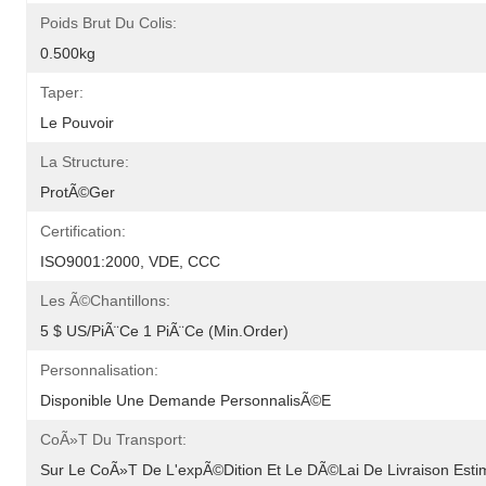
Poids Brut Du Colis:
0.500kg
Taper:
Le Pouvoir
La Structure:
ProtÃ©ger
Certification:
ISO9001:2000, VDE, CCC
Les Ã©chantillons:
5 $ US/piÃ¨ce 1 PiÃ¨ce (Min.Order)
Personnalisation:
Disponible Une Demande PersonnalisÃ©e
CoÃ»t Du Transport:
Sur Le CoÃ»t De L'expÃ©dition Et Le DÃ©lai De Livraison Est