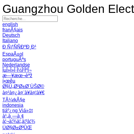
Guangzhou Golden Electr
english
franÃ§ais
Deutsch
Italiano
Ð ÑƒÑÑÐºÐ¸Ð¹
EspaÃ±ol
portuguÃªs
Nederlandse
ÎµÎ»Î»Î·Î½Î¹ÎºÎ¬
æ—¥æœ¬èªž
í•œêµ­
Ø§Ù„Ø¹Ø±Ø¨ÙŠØ©
à¤¹à¤¿à¤¨à¥à¤¦à¥€
TÃ¼rkÃ§e
indonesia
tiáº¿ng Viá»‡t
à¹„à¸—à¸¢
à¦¬à¦¾à¦‚à¦²à¦¾
ÙØ§Ø±Ø³ÛŒ