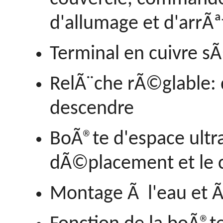
d'allumage et d'arrÃª
Terminal en cuivre s
RelÃ¨che rÃ©glable:
descendre
BoÃ®te d'espace ultr
dÃ©placement et le c
Montage Ã l'eau et Ã