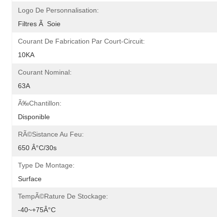
Logo De Personnalisation:
Filtres Ã  Soie
Courant De Fabrication Par Court-Circuit:
10KA
Courant Nominal:
63A
Ã‰chantillon:
Disponible
RÃ©sistance Au Feu:
650 Â°c/30s
Type De Montage:
Surface
TempÃ©rature De Stockage:
-40~+75Â°C