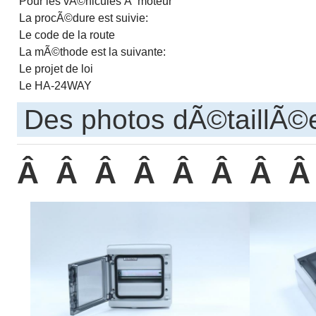
Pour les vÃ©hicules Ã moteur
La procÃ©dure est suivie:
Le code de la route
La mÃ©thode est la suivante:
Le projet de loi
Le HA-24WAY
Des photos dÃ©taillÃ©
Â Â Â Â Â Â Â Â