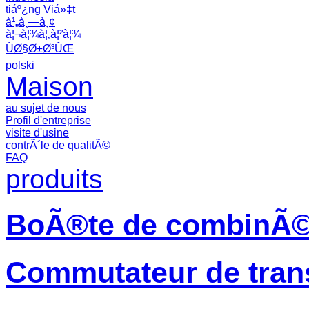
tiáº¿ng Viá»‡t
à¹„à¸—à¸¢
à¦¬à¦¾à¦‚à¦²à¦¾
ÙØ§Ø±Ø³ÛŒ
polski
Maison
au sujet de nous
Profil d'entreprise
visite d'usine
contrÃ´le de qualitÃ©
FAQ
produits
BoÃ®te de combinÃ© 
Commutateur de trans