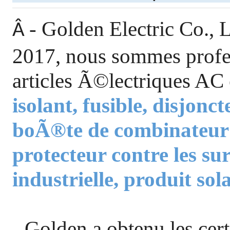
- Golden Electric Co.
Â
2017, nous sommes profes
articles Ã©lectriques AC 
isolant, fusible, disjonc
boÃ®te de combinateur
protecteur contre les su
industrielle, produit sol
- Golden a obtenu les cer