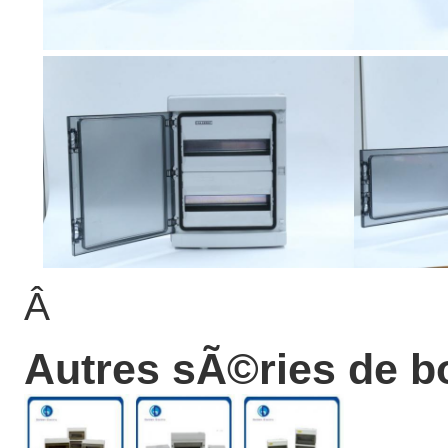
Â
Autres sÃ©ries de b