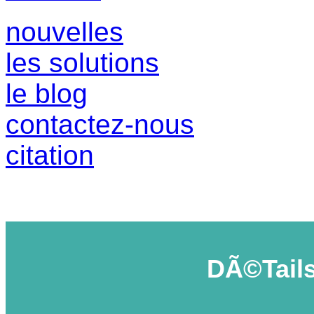
nouvelles
les solutions
le blog
contactez-nous
citation
DÃ©tails