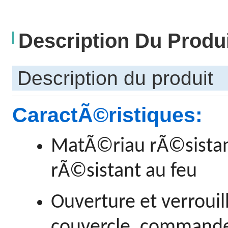
Description Du Produ
Description du produit
CaractÃ©ristiques:
MatÃ©riau rÃ©sistan
rÃ©sistant au feu
Ouverture et verroui
couvercle, commande