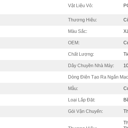
Vật Liệu Vỏ:
P
Thương Hiệu:
C
Màu Sắc:
X
OEM:
C
Chất Lượng:
T
Dây Chuyền Nhà Máy:
1
Dòng Điện Tạo Ra Ngắn Mạc
Mẫu:
C
Loại Lắp Đặt:
B
Gói Vận Chuyển:
T
T