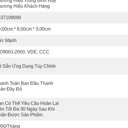
ương Hiệu Trung Bình Hay 
hương Hiệu Khách Hàng
537109090
,00cm * 8,00cm * 3,00cm
ức Mạnh
SO9001:2000, VDE, CCC
ó Sẵn Ứng Dụng Tùy Chỉnh
hanh Toán Ban Đầu Thanh 
oán Đầy Đủ
n Có Thể Yêu Cầu Hoàn Lại 
ền Tối Đa 30 Ngày Sau Khi 
hận Được Sản Phẩm.
000/tháng