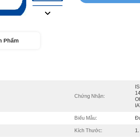
n Phẩm
IS
14
Chứng Nhận:
O
I
Biểu Mẫu:
Đ
Kích Thước:
1.