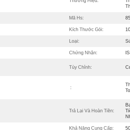
Thương Hiệu:
Th
T
Mã Hs:
8
Kích Thước Gói:
10
Loại:
S
Chứng Nhận:
I
Tùy Chỉnh:
C
T
:
T
Bạ
Trả Lại Và Hoàn Tiền:
Ti
N
Khả Năng Cung Cấp:
5