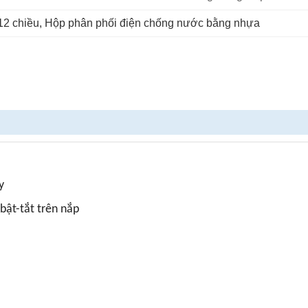
12 chiều
, 
Hộp phân phối điện chống nước bằng nhựa
y
bật-tắt trên nắp