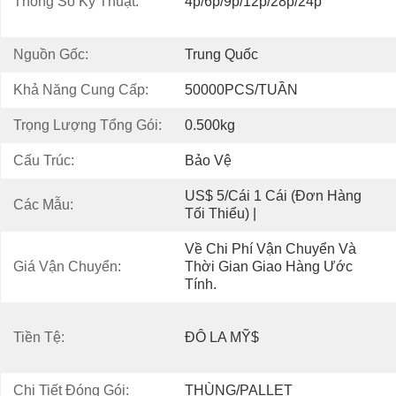
Thông Số Kỹ Thuật:
4p/6p/9p/12p/28p/24p
Nguồn Gốc:
Trung Quốc
Khả Năng Cung Cấp:
50000PCS/TUẦN
Trọng Lượng Tổng Gói:
0.500kg
Cấu Trúc:
Bảo Vệ
US$ 5/Cái 1 Cái (Đơn Hàng 
Các Mẫu:
Tối Thiểu) |
Về Chi Phí Vận Chuyển Và 
Giá Vận Chuyển:
Thời Gian Giao Hàng Ước 
Tính.
Tiền Tệ:
ĐÔ LA MỸ$
Chi Tiết Đóng Gói:
THÙNG/PALLET