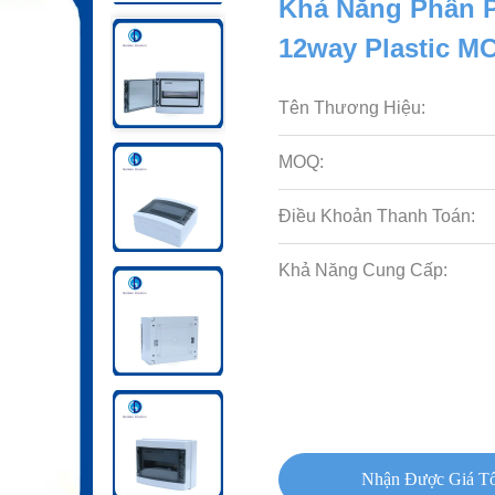
Khả Năng Phân P
12way Plastic M
Tên Thương Hiệu:
MOQ:
Điều Khoản Thanh Toán:
Khả Năng Cung Cấp:
Nhận Được Giá Tố