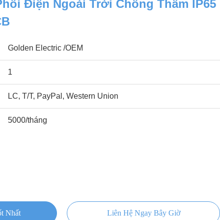
hối Điện Ngoài Trời Chống Thấm IP65
CB
Golden Electric /OEM
1
LC, T/T, PayPal, Western Union
5000/tháng
t Nhất
Liên Hệ Ngay Bây Giờ