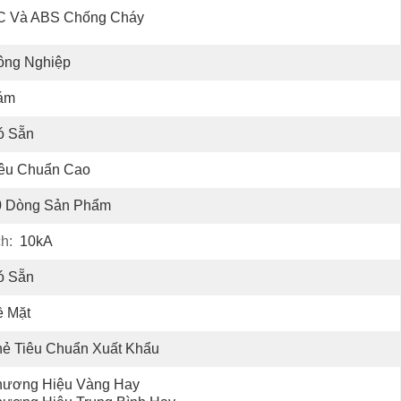
C Và ABS Chống Cháy
ông Nghiệp
ám
ó Sẵn
iêu Chuẩn Cao
0 Dòng Sản Phẩm
h:
10kA
ó Sẵn
ề Mặt
hẻ Tiêu Chuẩn Xuất Khẩu
hương Hiệu Vàng Hay 