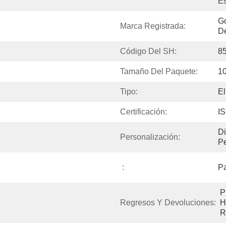
Es
Go
Marca Registrada:
De
Código Del SH:
8
Tamaño Del Paquete:
10
Tipo:
El
Certificación:
I
Di
Personalización:
Pe
:
Pa
P
Regresos Y Devoluciones:
H
R