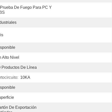
 Prueba De Fuego Para PC Y 
BS
dustriales
is
sponible
 Alto Nivel
 Productos De Línea
tocircuito:
10KA
sponible
perficie
rtón De Exportación 