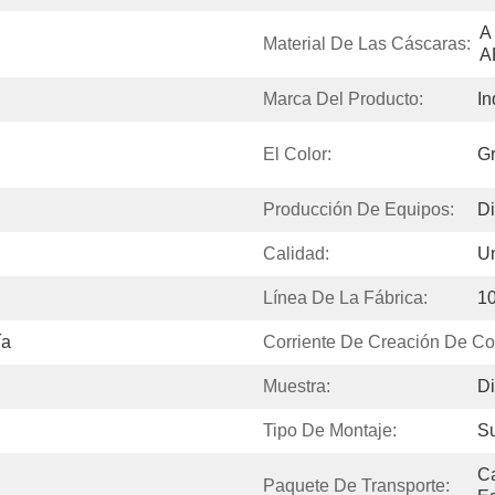
A
Material De Las Cáscaras:
A
Marca Del Producto:
In
El Color:
Gr
Producción De Equipos:
Di
Calidad:
Un
Línea De La Fábrica:
10
ía
Corriente De Creación De Cor
Muestra:
Di
Tipo De Montaje:
Su
Ca
Paquete De Transporte: