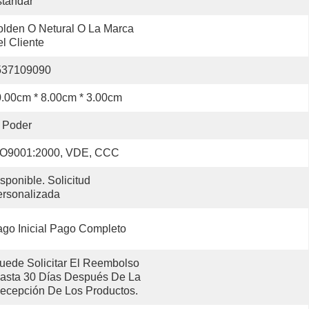
tándar
lden O Netural O La Marca 
l Cliente
537109090
.00cm * 8.00cm * 3.00cm
 Poder
SO9001:2000, VDE, CCC
sponible. Solicitud 
rsonalizada
go Inicial Pago Completo
uede Solicitar El Reembolso 
asta 30 Días Después De La 
ecepción De Los Productos.