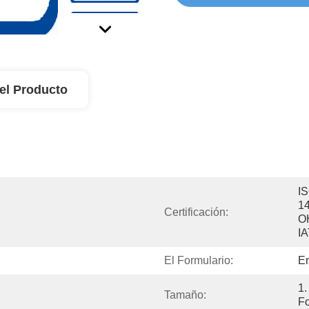
el Producto
IS
14
Certificación:
O
I
El Formulario:
E
1.
Tamaño:
F