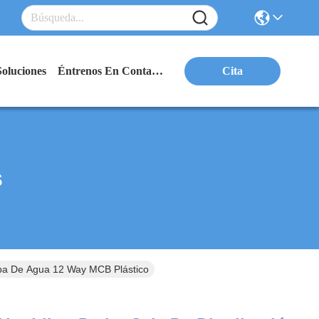
Soluciones
Éntrenos En Contacto Con
Cita
s
eba De Agua 12 Way MCB Plástico