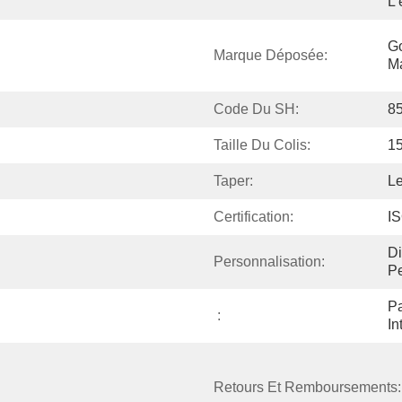
L'
Go
Marque Déposée:
Ma
Code Du SH:
8
Taille Du Colis:
15
Taper:
Le
Certification:
I
D
Personnalisation:
Pe
Pa
:
In
Retours Et Remboursements: