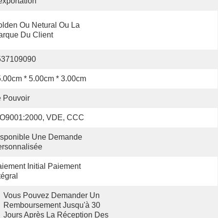
exportation
lden Ou Netural Ou La 
rque Du Client
537109090
.00cm * 5.00cm * 3.00cm
 Pouvoir
SO9001:2000, VDE, CCC
isponible Une Demande 
rsonnalisée
iement Initial Paiement 
tégral
Vous Pouvez Demander Un 
Remboursement Jusqu'à 30 
Jours Après La Réception Des 