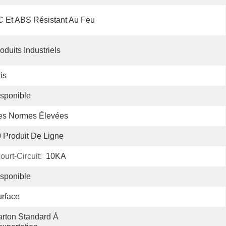
 Et ABS Résistant Au Feu
oduits Industriels
is
sponible
es Normes Élevées
 Produit De Ligne
urt-Circuit:
10KA
sponible
rface
rton Standard À 