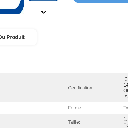
Du Produit
IS
14
Certification:
O
I
Forme:
To
1.
Taille:
F