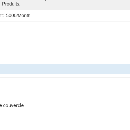
Produits.
t:
5000/month
e couvercle