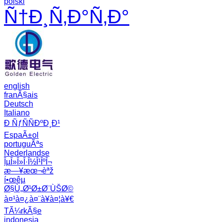
polski
Ñ†Ð¸Ñ‚Ð°Ñ‚Ð°
english
franÃ§ais
Deutsch
Italiano
Ð ÑƒÑÑÐºÐ¸Ð¹
EspaÃ±ol
portuguÃªs
Nederlandse
ÎµÎ»Î»Î·Î½Î¹ÎºÎ¬
æ—¥æœ¬èªž
í•œêµ­
Ø§Ù„Ø¹Ø±Ø¨ÙŠØ©
à¤¹à¤¿à¤¨à¥à¤¦à¥€
TÃ¼rkÃ§e
indonesia