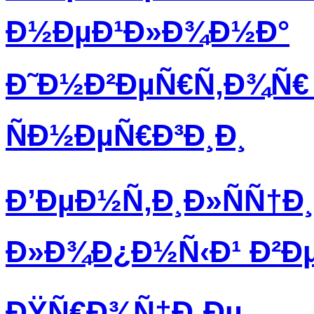
Ð½ÐµÐ¹Ð»Ð¾Ð½Ð°
Ð˜Ð½Ð²ÐµÑ€Ñ‚Ð¾Ñ€
ÑÐ½ÐµÑ€Ð³Ð¸Ð¸
Ð’ÐµÐ½Ñ‚Ð¸Ð»ÑÑ†
Ð»Ð¾Ð¿Ð½Ñ‹Ð¹ Ð²Ð
ÐŸÑ€Ð¾Ñ‡Ð¸Ðµ