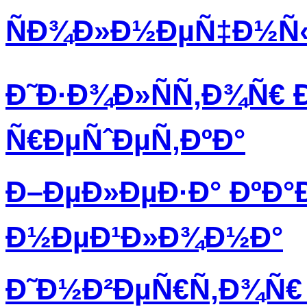
ÑÐ¾Ð»Ð½ÐµÑ‡Ð½Ñ‹
Ð˜Ð·Ð¾Ð»ÑÑ‚Ð¾Ñ€ 
Ñ€ÐµÑˆÐµÑ‚ÐºÐ°
Ð–ÐµÐ»ÐµÐ·Ð° ÐºÐ°
Ð½ÐµÐ¹Ð»Ð¾Ð½Ð°
Ð˜Ð½Ð²ÐµÑ€Ñ‚Ð¾Ñ€