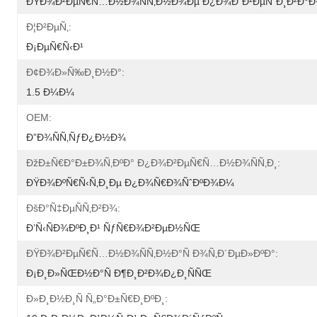
ÐŸÐ¾Ð²ÐµÑ€Ñ…Ð½Ð¾ÑÑ‚Ð½Ð¾Ðµ Ð¿Ð¾Ð´Ð²ÐµÑˆÐ¸Ð²Ð°Ð
Ð¦Ð²ÐµÑ‚:
Ð¡ÐµÑ€Ñ‹Ð¹
Ð¢Ð¾Ð»Ñ‰Ð¸Ð½Ð°:
1.5 Ð¼Ð¼
OEM:
Ð”Ð¾ÑÑ‚ÑƒÐ¿Ð½Ð¾
ÐžÐ±Ñ€Ð°Ð±Ð¾Ñ‚ÐºÐ° Ð¿Ð¾Ð²ÐµÑ€Ñ…Ð½Ð¾ÑÑ‚Ð¸:
ÐŸÐ¾ÐºÑ€Ñ‹Ñ‚Ð¸Ðµ Ð¿Ð¾Ñ€Ð¾ÑˆÐºÐ¾Ð¼
ÐšÐ°Ñ‡ÐµÑÑ‚Ð²Ð¾:
Ð’Ñ‹ÑÐ¾ÐºÐ¸Ð¹ ÑƒÑ€Ð¾Ð²ÐµÐ½ÑŒ
ÐŸÐ¾Ð²ÐµÑ€Ñ…Ð½Ð¾ÑÑ‚Ð½Ð°Ñ Ð¾Ñ‚Ð´ÐµÐ»ÐºÐ°:
Ð¡Ð¸Ð»ÑŒÐ½Ð°Ñ Ð¶Ð¸Ð²Ð¾Ð¿Ð¸ÑÑŒ
Ð»Ð¸Ð½Ð¸Ñ Ñ„Ð°Ð±Ñ€Ð¸ÐºÐ¸: