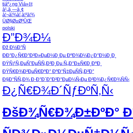
tiáº¿ng Viá»‡t
à¹„à¸—à¸¢
à¦¬à¦¾à¦‚à¦²à¦¾
ÙØ§Ø±Ø³ÛŒ
polski
Ð”Ð¾Ð¼
Ðž Ð½Ð°Ñ
ÐÐ°Ð¿Ñ€Ð°Ð²Ð»ÐµÐ½Ð¸Ðµ ÐºÐ¾Ð¼Ð¿Ð°Ð½Ð¸Ð¸
ÐŸÑƒÑ‚ÐµÑˆÐµÑÑ‚Ð²Ð¸Ðµ Ñ„Ð°Ð±Ñ€Ð¸ÐºÐ¸
ÐŸÑ€Ð¾Ð²ÐµÑ€ÐºÐ° ÐºÐ°Ñ‡ÐµÑÑ‚Ð²Ð°
Ð§Ð°ÑÑ‚Ð¾ Ð·Ð°Ð´Ð°Ð²Ð°ÐµÐ¼Ñ‹Ðµ Ð²Ð¾Ð¿Ñ€Ð¾ÑÑ‹
Ð¿Ñ€Ð¾Ð´ÑƒÐºÑ‚Ñ‹
ÐšÐ¾Ñ€Ð¾Ð±ÐºÐ° Ð´