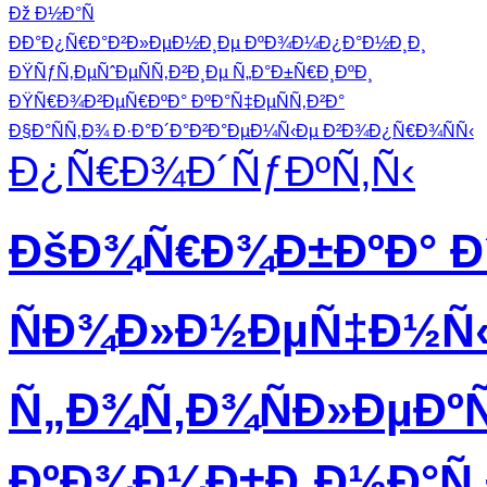
Ðž Ð½Ð°Ñ
ÐÐ°Ð¿Ñ€Ð°Ð²Ð»ÐµÐ½Ð¸Ðµ ÐºÐ¾Ð¼Ð¿Ð°Ð½Ð¸Ð¸
ÐŸÑƒÑ‚ÐµÑˆÐµÑÑ‚Ð²Ð¸Ðµ Ñ„Ð°Ð±Ñ€Ð¸ÐºÐ¸
ÐŸÑ€Ð¾Ð²ÐµÑ€ÐºÐ° ÐºÐ°Ñ‡ÐµÑÑ‚Ð²Ð°
Ð§Ð°ÑÑ‚Ð¾ Ð·Ð°Ð´Ð°Ð²Ð°ÐµÐ¼Ñ‹Ðµ Ð²Ð¾Ð¿Ñ€Ð¾ÑÑ‹
Ð¿Ñ€Ð¾Ð´ÑƒÐºÑ‚Ñ‹
ÐšÐ¾Ñ€Ð¾Ð±ÐºÐ° Ð´
ÑÐ¾Ð»Ð½ÐµÑ‡Ð½Ñ
Ñ„Ð¾Ñ‚Ð¾ÑÐ»ÐµÐºÑ
ÐºÐ¾Ð¼Ð±Ð¸Ð½Ð°Ñ