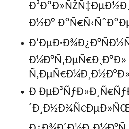
Ð²ÐºÐ»ÑŽÑ‡ÐµÐ½Ð¸Ñ
Ð½Ð° ÐºÑ€Ñ‹ÑˆÐºÐ
Ð‘ÐµÐ·Ð¾Ð¿Ð°ÑÐ½Ñ
Ð¼Ð°Ñ‚ÐµÑ€Ð¸Ð°Ð»
Ñ‚ÐµÑ€Ð¼Ð¸Ð½Ð°Ð
Ð ÐµÐ³ÑƒÐ»Ð¸Ñ€Ñƒ
´Ð¸Ð½Ð¾Ñ€ÐµÐ»ÑŒÑ
Ð¿Ð¾Ð´Ð½Ð¸Ð¼Ð°Ñ‚Ñ