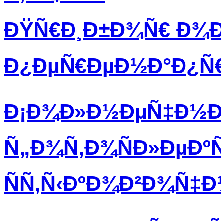
ÐŸÑ€Ð¸Ð±Ð¾Ñ€ Ð¾Ð
Ð¿ÐµÑ€ÐµÐ½Ð°Ð¿Ñ€
Ð¡Ð¾Ð»Ð½ÐµÑ‡Ð½Ð°
Ñ„Ð¾Ñ‚Ð¾ÑÐ»ÐµÐºÑ‚
ÑÑ‚Ñ‹ÐºÐ¾Ð²Ð¾Ñ‡Ð