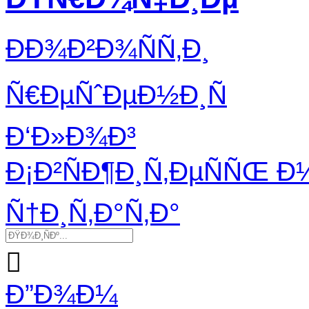
ÐÐ¾Ð²Ð¾ÑÑ‚Ð¸
Ñ€ÐµÑˆÐµÐ½Ð¸Ñ
Ð‘Ð»Ð¾Ð³
Ð¡Ð²ÑÐ¶Ð¸Ñ‚ÐµÑÑŒ Ð
Ñ†Ð¸Ñ‚Ð°Ñ‚Ð°

Ð”Ð¾Ð¼