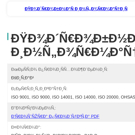
ÐŸÐ¾Ð´Ñ€Ð¾Ð±Ð½Ð°Ñ Ð¸Ð½Ñ„Ð¾Ñ€Ð¼Ð°Ñ†Ð¸Ñ
ÐŸÐ¾Ð´Ñ€Ð¾Ð±Ð½Ð°
Ð¸Ð½Ñ„Ð¾Ñ€Ð¼Ð°Ñ†
ÐœÐµÑÑ‚Ð¾ Ð¿Ñ€Ð¾Ð¸ÑÑ…Ð¾Ð¶Ð´ÐµÐ½Ð¸Ñ:
ÐšÐ¸Ñ‚Ð°Ð¹
Ð¡ÐµÑ€Ñ‚Ð¸Ñ„Ð¸ÐºÐ°Ñ†Ð¸Ñ:
ISO 9001, ISO 9000, ISO 14001, ISO 14000, ISO 20000, OHS
Ð”Ð¾ÐºÑƒÐ¼ÐµÐ½Ñ‚:
Ð‘Ñ€Ð¾ÑˆÑŽÑ€Ð° Ð¿Ñ€Ð¾Ð´ÑƒÐºÑ‚Ð° PDF
Ð¤Ð¾Ñ€Ð¼Ð°: