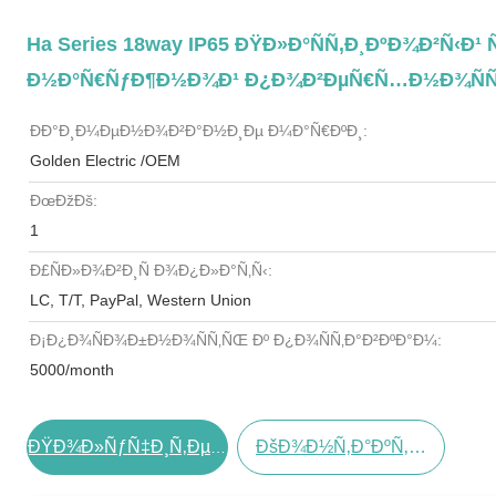
Ha Series 18way IP65 ÐŸÐ»Ð°ÑÑ‚Ð¸ÐºÐ¾Ð²Ñ‹Ð
Ð½Ð°Ñ€ÑƒÐ¶Ð½Ð¾Ð¹ Ð¿Ð¾Ð²ÐµÑ€Ñ…Ð½Ð¾ÑÑ
ÐÐ°Ð¸Ð¼ÐµÐ½Ð¾Ð²Ð°Ð½Ð¸Ðµ Ð¼Ð°Ñ€ÐºÐ¸:
Golden Electric /OEM
ÐœÐžÐš:
1
Ð£ÑÐ»Ð¾Ð²Ð¸Ñ Ð¾Ð¿Ð»Ð°Ñ‚Ñ‹:
LC, T/T, PayPal, Western Union
Ð¡Ð¿Ð¾ÑÐ¾Ð±Ð½Ð¾ÑÑ‚ÑŒ Ðº Ð¿Ð¾ÑÑ‚Ð°Ð²ÐºÐ°Ð¼:
5000/month
ÐšÐ¾Ð½Ñ‚Ð°ÐºÑ‚ Ñ‚ÐµÐ¿ÐµÑ€ÑŒ
ÐŸÐ¾Ð»ÑƒÑ‡Ð¸Ñ‚Ðµ ÑÐ°Ð¼ÑƒÑŽ Ð»ÑƒÑ‡ÑˆÑƒÑŽ Ñ†ÐµÐ½Ñƒ