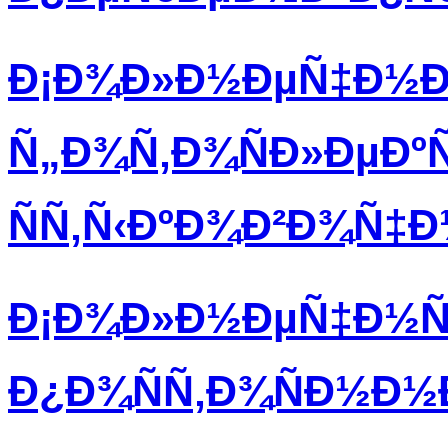
Ð¡Ð¾Ð»Ð½ÐµÑ‡Ð½Ð°
Ñ„Ð¾Ñ‚Ð¾ÑÐ»ÐµÐºÑ‚
ÑÑ‚Ñ‹ÐºÐ¾Ð²Ð¾Ñ‡Ð
Ð¡Ð¾Ð»Ð½ÐµÑ‡Ð½Ñ‹
Ð¿Ð¾ÑÑ‚Ð¾ÑÐ½Ð½