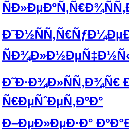
ÑÐ»ÐµÐºÑ‚Ñ€Ð¾ÑÑ
Ð˜Ð½ÑÑ‚Ñ€ÑƒÐ¼ÐµÐ
ÑÐ¾Ð»Ð½ÐµÑ‡Ð½Ñ‹
Ð˜Ð·Ð¾Ð»ÑÑ‚Ð¾Ñ€ 
Ñ€ÐµÑˆÐµÑ‚ÐºÐ°
Ð–ÐµÐ»ÐµÐ·Ð° ÐºÐ°