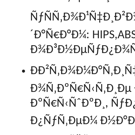
ÑƒÑÑ‚Ð¾Ð¹Ñ‡Ð¸Ð²Ð
´Ð°Ñ€Ð°Ð¼: HIPS,AB
Ð¾Ð³Ð½ÐµÑƒÐ¿Ð¾Ñ
ÐÐ²Ñ‚Ð¾Ð¼Ð°Ñ‚Ð¸Ñ
Ð¾Ñ‚ÐºÑ€Ñ‹Ñ‚Ð¸Ðµ
ÐºÑ€Ñ‹ÑˆÐºÐ¸, Ñƒ
Ð¿ÑƒÑ‚ÐµÐ¼ Ð½Ð°Ð