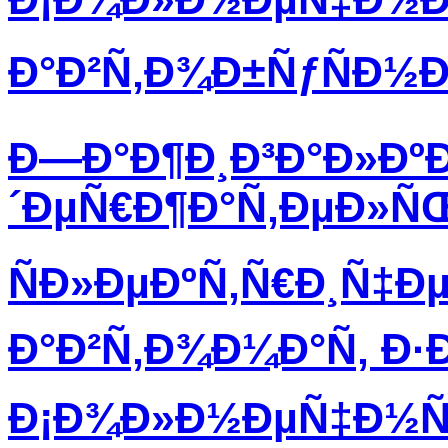
Ð°Ð²Ñ‚Ð¾Ð±ÑƒÑÐ½Ð
Ð—Ð°Ð¶Ð¸Ð³Ð°Ð»ÐºÐ
´ÐµÑ€Ð¶Ð°Ñ‚ÐµÐ»ÑŒ
ÑÐ»ÐµÐºÑ‚Ñ€Ð¸Ñ‡Ðµ
Ð°Ð²Ñ‚Ð¾Ð¼Ð°Ñ‚ Ð·
Ð¡Ð¾Ð»Ð½ÐµÑ‡Ð½Ñ