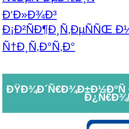
Ð‘Ð»Ð¾Ð³
Ð¡Ð²ÑÐ¶Ð¸Ñ‚ÐµÑÑŒ Ð
Ñ†Ð¸Ñ‚Ð°Ñ‚Ð°
ÐŸÐ¾Ð´Ñ€Ð¾Ð±Ð½Ð°Ñ 
Ð¿Ñ€Ð¾Ð