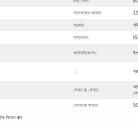
Hs কোড:
8
প্যাকেজের আকার:
15
প্রকার:
শক
সাক্ষ্যদান:
I
কাস্টমাইজেশন:
উপ
:
প্র
আপন
ফেরত & ফেরত:
ফে
যোগানের ক্ষমতা:
50
িক বিতরণ বাক্স