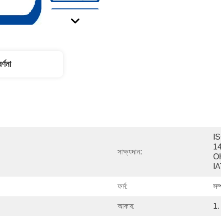
র্ণনা
IS
14
সাক্ষ্যদান:
O
I
ফর্ম:
সম্
আকার:
1.