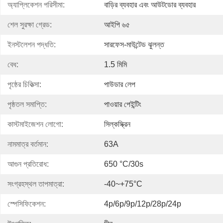
অ্যাপ্লিকেশন পরিসীমা:
বাড়ির ব্যবহার এবং আউটডোর ব্যবহার
শেল সুরক্ষা গ্রেড:
আইপি ৬৫
ইনস্টলেশন পদ্ধতি:
সারফেস-মাউন্টেড ঝুলন্ত
বেধ:
1.5 মিমি
পৃষ্ঠের চিকিত্সা:
পাউডার লেপ
পৃষ্ঠতল সমাপ্তি:
পাওয়ার পেইন্টিং
কাস্টমাইজেশন লোগো:
সিল্কস্ক্রিন
নামমাত্র বর্তমান:
63A
আগুন প্রতিরোধ:
650 °c/30s
সংগ্রহস্থল তাপমাত্রা:
-40~+75°C
স্পেসিফিকেশন:
4p/6p/9p/12p/28p/24p