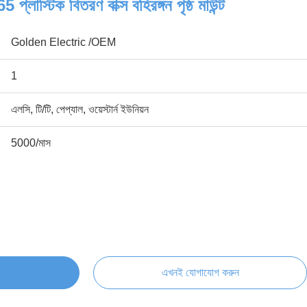
াস্টিক বিতরণ বাক্স বহিরঙ্গন পৃষ্ঠ মাউন্ট
Golden Electric /OEM
1
এলসি, টি/টি, পেপ্যাল, ওয়েস্টার্ন ইউনিয়ন
5000/মাস
এখনই যোগাযোগ করুন