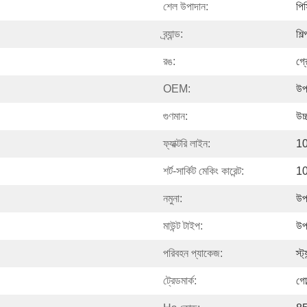
শেল উপাদান:
পি
ব্র্যান্ড:
শিল্
রঙ:
গ্র
OEM:
উপ
গুণমান:
উচ্
ফ্যাক্টরি লাইন:
10
শর্ট-সার্কিট মেকিং কারেন্ট:
1
নমুনা:
উপ
মাউন্ট টাইপ:
উপ
পরিবহন প্যাকেজ:
স্ট্
ট্রেডমার্ক:
গোল