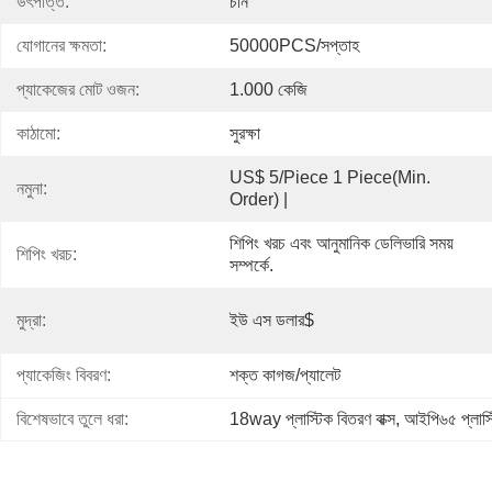
উৎপত্তি:
চীন
যোগানের ক্ষমতা:
50000PCS/সপ্তাহ
প্যাকেজের মোট ওজন:
1.000 কেজি
কাঠামো:
সুরক্ষা
US$ 5/Piece 1 Piece(min. 
নমুনা:
Order) |
শিপিং খরচ এবং আনুমানিক ডেলিভারি সময় 
শিপিং খরচ:
সম্পর্কে.
মুদ্রা:
ইউ এস ডলার$
প্যাকেজিং বিবরণ:
শক্ত কাগজ/প্যালেট
বিশেষভাবে তুলে ধরা:
18way প্লাস্টিক বিতরণ বাক্স
, 
আইপি৬৫ প্লাস্ট