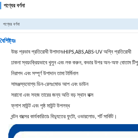
পণ্যের বর্ণনা
পণ্যের বর্ণনা
বৈশিষ্ট্যঃ
উচ্চ প্রভাব প্রতিরোধী উপাদানঃHIPS,ABS,ABS-UV অগ্নি প্রতিরোধী
ঢাকনা স্বয়ংক্রিয়ভাবে খুলুন এবং লক করুন, কভার উপর অন-অফ বোতাম টিপুন দ্
নিরাপদ এবং সম্পূর্ণ উপাদান তামা টার্মিনাল
সামঞ্জস্যযোগ্য ডিন-রেলঃমোভ আপ এবং ডাউন
সরানো এবং সহজ তারের জন্য অতি বড় স্থান বাক্স
ফ্লাশ মাউন্ট এবং পৃষ্ঠ মাউন্ট উপলব্ধ
বন্টন বাক্সের কার্যকারিতাঃ বিদ্যুতের ফুটো, ওভারলোড, শর্ট সার্কিট।