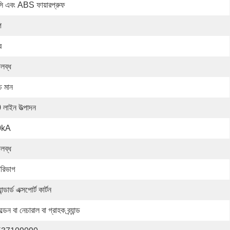
সি এবং ABS ফায়ারপ্রুফ
প
ে
লব্ধ
চ মান
 লাইন উত্পাদন
0kA
লব্ধ
রিভাগ
যান্ডার্ড এক্সপোর্ট কার্টন
্ডেন বা নেচারাল বা গ্রাহক ব্র্যান্ড