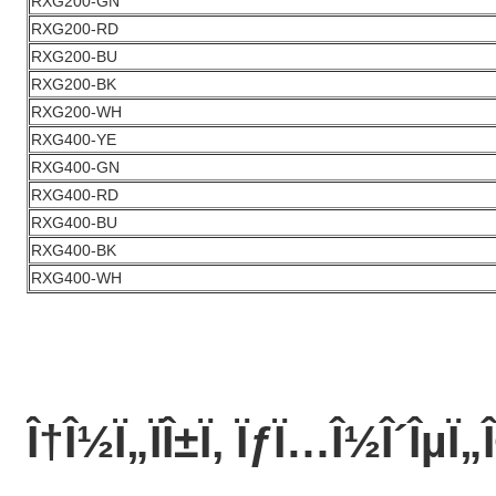
RXG200-GN
RXG200-RD
RXG200-BU
RXG200-BK
RXG200-WH
RXG400-YE
RXG400-GN
RXG400-RD
RXG400-BU
RXG400-BK
RXG400-WH
Î†Î½Ï„ÏÎ±Ï‚ ÏƒÏ…Î½Î´ÎµÏ„Î