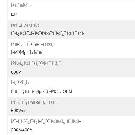
Î£Ï‡Î®Î¼Î±:
EP
Î•Ï†Î±ÏÎ¼Î¿Î³Î®:
Î’Î¹Î¿Î¼Î·Ï‡Î±Î½Î¹ÎºÎ®/Î”Î·Î¼Î¿Î´ÏŒÏ„Î·ÏƒÎ·
Î¤ÏÏ€Î¿Ï‚ Î´Î¹ÎµÏ€Î±Ï†Î®Ï‚:
Î•Ï€Î¹ÎºÎµÏ†Î±Î»Î®Ï‚
ÎŸÎ½Î¿Î¼Î±ÏƒÏ„Î¹ÎºÎ® Ï„Î¬ÏƒÎ·:
600V
Î•Ï„Î¹ÎºÎ­Ï„Î±:
Î§ÏÏ…ÏƒÏŒ Î·Î»ÎµÎºÏ„ÏÎ¹ÎºÏŒ / OEM
Î”Î¹Î¿ÏÎ¹ÏƒÎ¼Î­Î½Î· Ï„Î¬ÏƒÎ·:
600Vac
ÎšÎ±Ï„Î·Î³Î¿ÏÎ¹Î¿Ï€Î¿Î¹Î·Î¼Î­Î½Î¿ ÏÎµÏÎ¼Î±:
200A/400A