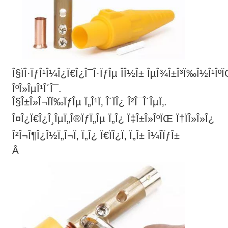
Î§ÏÎ·ÏƒÎ¹Î¼Î¿Ï€Î¿Î¯Î·ÏƒÎµ Î­Î½Î± ÎµÎ¾Î±Î³Ï‰Î½Î¹Îº
ÎºÎ»ÎµÎ¹Î´Î¯.
Î§Î±Î»Î¬ÏÏ‰ÏƒÎµ Ï„Î¹Ï‚ Î´ÏÎ¿ Î²Î¯Î´ÎµÏ‚.
Î¤Î¿Ï€Î¿Î¸ÎµÏ„Î®ÏƒÏ„Îµ Ï„Î¿ Ï‡Î±Î»ÎºÏŒ Ï†ÏÎ»Î»Î¿
Î²Î¬Î¶Î¿Î½Ï„Î¬Ï‚ Ï„Î¿ Ï€ÏÎ¿Ï‚ Ï„Î± Î¼Î­ÏƒÎ±
Â