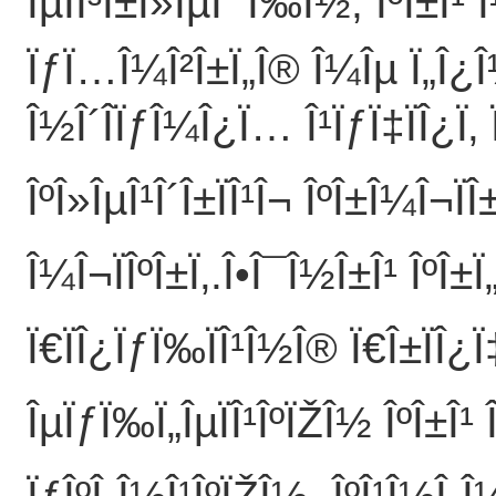
ÎµÏÎ³Î±Î»ÎµÎ¯Ï‰Î½, ÎºÎ±Î¹ 
ÏƒÏ…Î¼Î²Î±Ï„Î® Î¼Îµ Ï„Î¿
Î½Î´Î­ÏƒÎ¼Î¿Ï… Î¹ÏƒÏ‡ÏÎ¿Ï‚ 
ÎºÎ»ÎµÎ¹Î´Î±ÏÎ¹Î¬ ÎºÎ±Î¼Î¬ÏÎ±Ï
Î¼Î¬ÏÎºÎ±Ï‚.Î•Î¯Î½Î±Î¹ ÎºÎ±Ï
Ï€ÏÎ¿ÏƒÏ‰ÏÎ¹Î½Î® Ï€Î±ÏÎ¿Ï‡
ÎµÏƒÏ‰Ï„ÎµÏÎ¹ÎºÏŽÎ½ ÎºÎ±Î¹