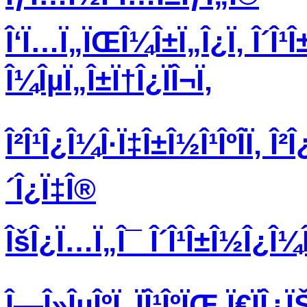
Î‘Ï…Ï„ÏŒÎ¼Î±Ï„Î¿Ï‚ Î´Î¹Î±
Î¼ÎµÏ„Î±Ï†Î¿ÏÎ¬Ï‚
Î²Î¹Î¿Î¼Î·Ï‡Î±Î½Î¹ÎºÎ­Ï‚ Î
´Î¿Ï‡Î®
ÎšÎ¿Ï…Ï„Î¯ Î´Î¹Î±Î½Î¿Î¼Î®
Î—Î»ÎµÎºÏ„ÏÎ¹ÎºÏŒ Ï€ÏÎ