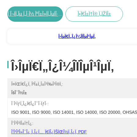
Î•Ï€Î±Ï†Î® Ï„ÏŽÏÎ±
Î Î¬ÏÏ„Îµ Ï„Î·Î½ ÎºÎ±Î»ÏÏ„ÎµÏÎ· Ï„Î¹Î¼Î®
Î›ÎµÏ€Ï„Î¿Î¼Î­ÏÎµÎ¹ÎµÏ‚
Î›ÎµÏ€Ï„Î¿Î¼Î­ÏÎµÎ¹ÎµÏ‚
Î¤ÏŒÏ€Î¿Ï‚ ÎºÎ±Ï„Î±Î³Ï‰Î³Î®Ï‚:
ÎšÎ¯Î½Î±
Î Î¹ÏƒÏ„Î¿Ï€Î¿Î¯Î·ÏƒÎ·:
ISO 9001, ISO 9000, ISO 14001, ISO 14000, ISO 20000, OHS
ÎˆÎ³Î³ÏÎ±Ï†Î¿:
Î’Î¹Î²Î»Î¯Î¿ Ï„Î¿Ï… Ï€ÏÎ¿ÏŠÏŒÎ½Ï„Î¿Ï‚ PDF