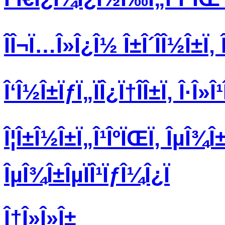
ÎÎ¬Ï…Î»Î¿Î½ Î±Î´Î­Î½Î±Ï
Î‘Î½Î±ÏƒÏ„ÏÎ¿Ï†Î­Î±Ï‚ Î·Î»Î¹
Î¦Î±Î½Î±Ï„Î¹ÎºÏŒÏ‚ ÎµÎ¾Î±
ÎµÎ¾Î±ÎµÏÎ¹ÏƒÎ¼Î¿Ï
Î†Î»Î»Î±