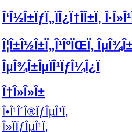
Î‘Î½Î±ÏƒÏ„ÏÎ¿Ï†Î­Î±Ï‚ Î·Î»Î¹
Î¦Î±Î½Î±Ï„Î¹ÎºÏŒÏ‚ ÎµÎ¾Î±
ÎµÎ¾Î±ÎµÏÎ¹ÏƒÎ¼Î¿Ï
Î†Î»Î»Î±
Î•Î¹Î´Î®ÏƒÎµÎ¹Ï‚
Î»ÏÏƒÎµÎ¹Ï‚