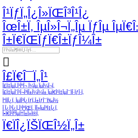
Î¹ÏƒÏ„Î¿Î»ÏŒÎ³Î¹Î¿
ÎœÎ±Ï‚ ÎµÎ»Î¬Ï„Îµ ÏƒÎµ ÎµÏ€
Î±Ï€ÏŒÏƒÏ€Î±ÏƒÎ¼Î±

Î£Ï€Î¯Ï„Î¹
Î£Ï‡ÎµÏ„Î¹ÎºÎ¬ Î¼Îµ ÎµÎ¼Î¬Ï‚
Î£Ï‡ÎµÎ´Î¹Î¬Î³ÏÎ±Î¼Î¼Î± ÎµÏ€Î¹Ï‡ÎµÎ¯ÏÎ·ÏƒÎ·Ï‚
Î“ÏÏÎ¿Ï‚ ÎµÏÎ³Î¿ÏƒÏ„Î±ÏƒÎ¯Ï‰Î½
Î Î¿Î¹Î¿Ï„Î¹ÎºÏŒÏ‚ Î­Î»ÎµÎ³Ï‡Î¿Ï‚
Î•Ï€Î¹ÎºÎµÏ†Î±Î»Î®Ï‚
Ï€ÏÎ¿ÏŠÏŒÎ½Ï„Î±