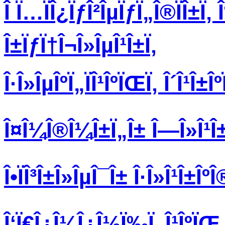
Î Ï…ÏÎ¿ÏƒÎ²ÎµÏƒÏ„Î®ÏÎ±Ï‚ 
Î±ÏƒÏ†Î¬Î»ÎµÎ¹Î±Ï‚
Î·Î»ÎµÎºÏ„ÏÎ¹ÎºÏŒÏ‚ Î´Î¹Î±Î
Î¤Î¼Î®Î¼Î±Ï„Î± Î—Î»Î¹Î±ÎºÎ
Î•ÏÎ³Î±Î»ÎµÎ¯Î± Î·Î»Î¹Î±ÎºÎ
Î‘Ï€Î¿Î¼Î¿Î½Ï‰Ï„Î¹ÎºÏŒ Îº