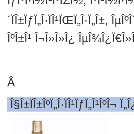
ÏƒÎºÎ·Î½Î¹ÎºÏŽÎ½, ÎºÎ¹Î½Î·Î¼
´ÏÎ±ÏƒÏ„Î·ÏÎ¹ÏŒÏ„Î·Ï„Î±, Îµ
ÎºÎ±Î¹ Î¬Î»Î»Î¿ ÎµÎ¾Î¿Ï€Î
Â
Î§Î±ÏÎ±ÎºÏ„Î·ÏÎ¹ÏƒÏ„Î¹ÎºÎ¬