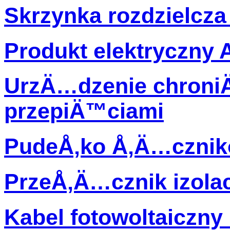
Skrzynka rozdzielcza 
Produkt elektryczny 
UrzÄ…dzenie chroni
przepiÄ™ciami
PudeÅ‚ko Å‚Ä…cznik
PrzeÅ‚Ä…cznik izola
Kabel fotowoltaiczny