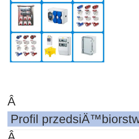
Â
Profil przedsiÄ™biorst
Â