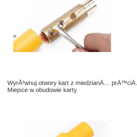
WyrÃ³wnuj otwory kart z miedzianÄ… prÄ™ci
Miejsce w obudowie karty