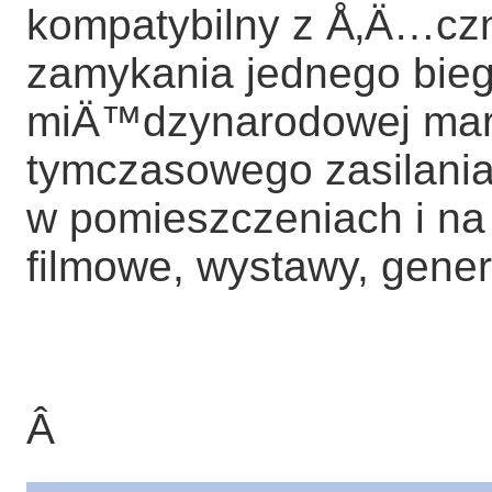
kompatybilny z Å‚Ä…czn
zamykania jednego bieg
miÄ™dzynarodowej mark
tymczasowego zasilani
w pomieszczeniach i n
filmowe, wystawy, gener
Â