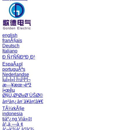
english
franÃ§ais
Deutsch
Italiano
Ð ÑƒÑÑÐºÐ¸Ð¹
EspaÃ±ol
portuguÃªs
Nederlandse
ÎµÎ»Î»Î·Î½Î¹ÎºÎ¬
æ—¥æœ¬èªž
í•œêµ­
Ø§Ù„Ø¹Ø±Ø¨ÙŠØ©
à¤¹à¤¿à¤¨à¥à¤¦à¥€
TÃ¼rkÃ§e
indonesia
tiáº¿ng Viá»‡t
à¹„à¸—à¸¢
à¦¬à¦¾à¦‚à¦²à¦¾