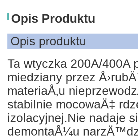
Opis Produktu
Opis produktu
Ta wtyczka 200A/400A p
miedziany przez Å›ru
materiaÅ‚u nieprzewod
stabilnie mocowaÄ‡ rdz
izolacyjnej.Nie nadaje
demontaÅ¼u narzÄ™dzi