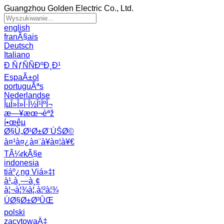
Guangzhou Golden Electric Co., Ltd.
english
franÃ§ais
Deutsch
Italiano
Ð ÑƒÑÑÐºÐ¸Ð¹
EspaÃ±ol
portuguÃªs
Nederlandse
ÎµÎ»Î»Î·Î½Î¹ÎºÎ¬
æ—¥æœ¬èªž
í•œêµ­
Ø§Ù„Ø¹Ø±Ø¨ÙŠØ©
à¤¹à¤¿à¤¨à¥à¤¦à¥€
TÃ¼rkÃ§e
indonesia
tiáº¿ng Viá»‡t
à¹„à¸—à¸¢
à¦¬à¦¾à¦‚à¦²à¦¾
ÙØ§Ø±Ø³ÛŒ
polski
zacytowaÄ‡