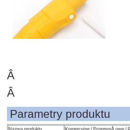
Â
Â
Parametry produktu
Nazwa produktu
Komercyjne / PrzemysÅ‚owe / 