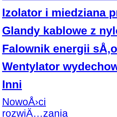
Izolator i miedziana
Glandy kablowe z ny
Falownik energii sÅ‚
Wentylator wydecho
Inni
NowoÅ›ci
rozwiÄ…zania