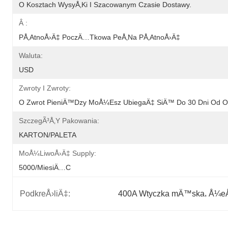
O Kosztach WysyÅ‚ki I Szacowanym Czasie Dostawy.
Â :
PÅ‚atnoÅ›Ä‡ PoczÄ…tkowa PeÅ‚na PÅ‚atnoÅ›Ä‡
Waluta:
USD
Zwroty I Zwroty:
O Zwrot PieniÄ™dzy MoÅ¼esz UbiegaÄ‡ SiÄ™ Do 30 Dni Od Ot
SzczegÃ³Å‚y Pakowania:
KARTON/PALETA
MoÅ¼liwoÅ›Ä‡ Supply:
5000/miesiÄ…c
PodkreÅ›liÄ‡:
400A Wtyczka mÄ™ska
, 
Å¼eÅ