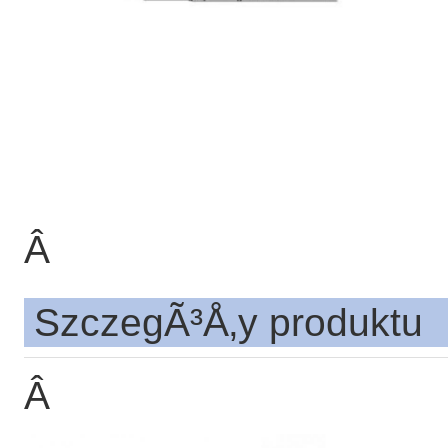
Â
SzczegÃ³Å‚y produktu
Â