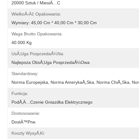
20000 Sztuk / MiesiÄ…c
WielkoÅ›Ä‡ Opakowania:
Wymiary: 45,00 Cm * 40,00 Cm * 30,00 Cm
Waga Brutto Opakowania:
40.000 Kg
UsÅ‚uga PosprzedaÅ¼na:
Najlepsza ObsÅ‚uga PosprzedaÅ¼owa
Standardowy:
Norma Europejska, Norma AmerykaÅ„ska, Norma ChiÅ„ska, Nor
Funkcja:
PodÅ‚Ä…czenie Gniazdka Elektrycznego
Dostosowanie:
DostÄ™pne.
Koszty WysyÅ‚ki: