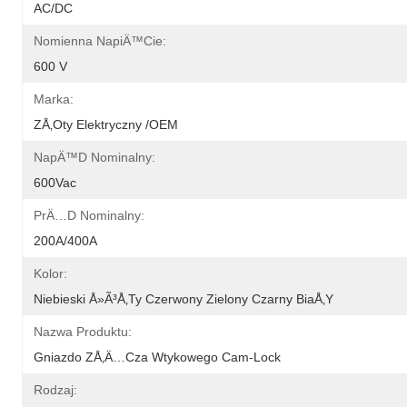
AC/DC
Nomienna NapiÄ™cie:
600 V
Marka:
ZÅ‚oty Elektryczny /OEM
NapÄ™d Nominalny:
600Vac
PrÄ…d Nominalny:
200A/400A
Kolor:
Niebieski Å»Ã³Å‚ty Czerwony Zielony Czarny BiaÅ‚y
Nazwa Produktu:
Gniazdo ZÅ‚Ä…cza Wtykowego Cam-Lock
Rodzaj: