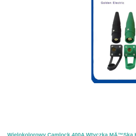
Wielokolorowy Camlock 400A Wtyczka MÄ™ska 