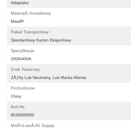
Adaptator
MateriaÅ‚ Kontaktowy:
MiedÅº
Pakiet Transportowy:
Standardowy Karton Eksportowy
Specyfikacja:
200A/400A
Znak Towarowy:
ZÅ‚oty Lub Neutralny, Lub Marka Klienta
Pochodzenie:
Chiny
Kod Hs:
8536690000
MoÅ¼liwoÅ›Ä‡ Supply: