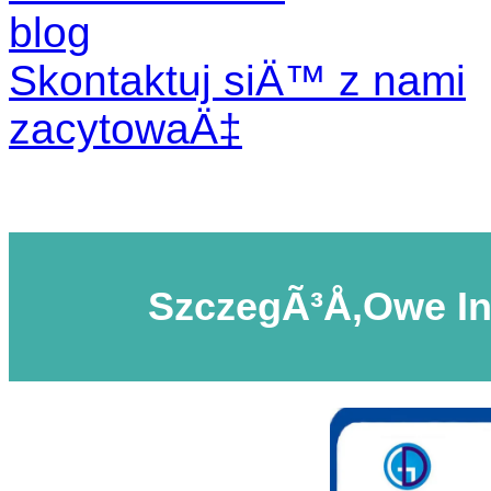
blog
Skontaktuj siÄ™ z nami
zacytowaÄ‡
SzczegÃ³Å‚owe In