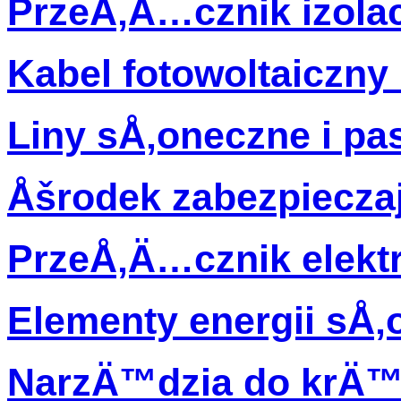
PrzeÅ‚Ä…cznik izola
Kabel fotowoltaiczny
Liny sÅ‚oneczne i pa
Åšrodek zabezpiecza
PrzeÅ‚Ä…cznik elekt
Elementy energii sÅ‚
NarzÄ™dzia do krÄ™