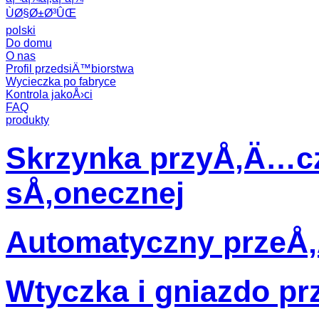
ÙØ§Ø±Ø³ÛŒ
polski
Do domu
O nas
Profil przedsiÄ™biorstwa
Wycieczka po fabryce
Kontrola jakoÅ›ci
FAQ
produkty
Skrzynka przyÅ‚Ä…cz
sÅ‚onecznej
Automatyczny przeÅ‚
Wtyczka i gniazdo p