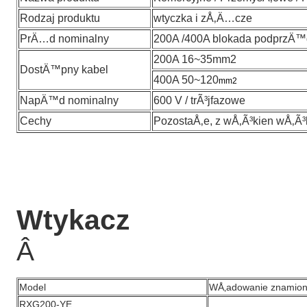
Rodzaj produktu
wtyczka i zÅ‚Ä…cze
PrÄ…d nominalny
200A /400A blokada podprzÄ
200A 16~35mm2
DostÄ™pny kabel
400A 50~120
mm2
NapÄ™d nominalny
600 V / trÃ³jfazowe
Cechy
PozostaÅ‚e, z wÅ‚Ã³kien wÅ‚Ã³
Wtykacz
Â
Model
WÅ‚adowanie znamion
RXG200-YE