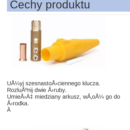
Cechy produktu
UÅ¼yj szesnastoÅ›ciennego klucza.
RozluÅºnij dwie Å›ruby.
UmieÅ›Ä‡ miedziany arkusz, wÅ‚oÅ¼ go do
Å›rodka.
Â