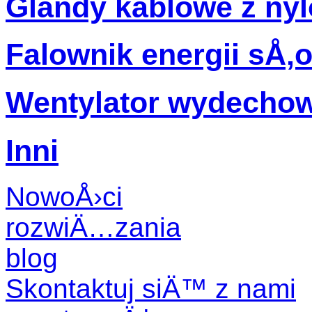
Glandy kablowe z ny
Falownik energii sÅ‚
Wentylator wydecho
Inni
NowoÅ›ci
rozwiÄ…zania
blog
Skontaktuj siÄ™ z nami