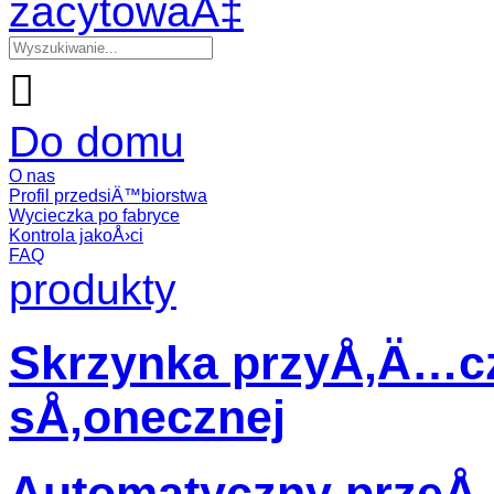
zacytowaÄ‡

Do domu
O nas
Profil przedsiÄ™biorstwa
Wycieczka po fabryce
Kontrola jakoÅ›ci
FAQ
produkty
Skrzynka przyÅ‚Ä…cz
sÅ‚onecznej
Automatyczny przeÅ‚