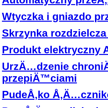
Wtyczka i gniazdo p
Skrzynka rozdzielcza 
Produkt elektryczny 
UrzÄ…dzenie chroni
przepiÄ™ciami
PudeÅ‚ko Å‚Ä…cznik