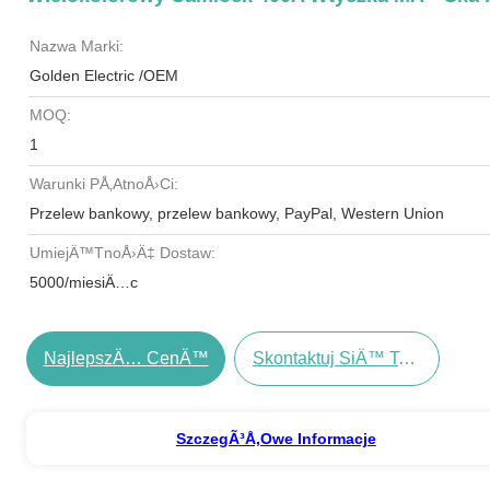
Nazwa Marki:
Golden Electric /OEM
MOQ:
1
Warunki PÅ‚atnoÅ›ci:
Przelew bankowy, przelew bankowy, PayPal, Western Union
UmiejÄ™tnoÅ›Ä‡ Dostaw:
5000/miesiÄ…c
NajlepszÄ… CenÄ™
Skontaktuj SiÄ™ Teraz
SzczegÃ³Å‚owe Informacje