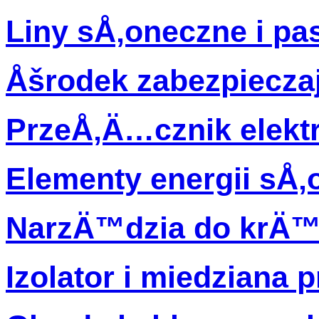
Liny sÅ‚oneczne i pa
Åšrodek zabezpiecza
PrzeÅ‚Ä…cznik elekt
Elementy energii sÅ‚
NarzÄ™dzia do krÄ™
Izolator i miedziana